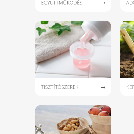
EGYÜTTMŰKÖDÉS
AD
TISZTÍTÓSZEREK
KE