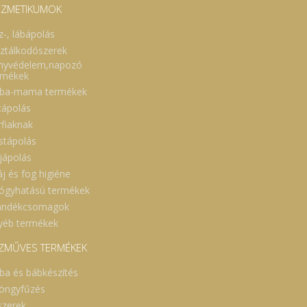
ZMETIKUMOK
z-, lábápolás
sztálkodószerek
nyvédelem,napozó
rmékek
ba-mama termékek
cápolás
rfiaknak
stápolás
jápolás
áj és fog higiéne
ógyhatású termékek
ándékcsomagok
yéb termékek
ZMŰVES TERMÉKEK
ba és bábkészítés
öngyfűzés
szerek