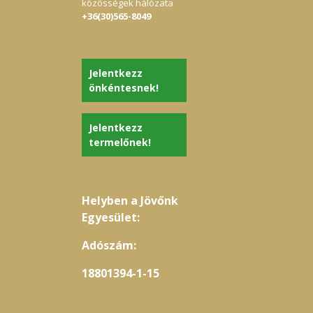
közösségek hálózata
+36(30)565-8049
Jelentkezz
önkéntesnek!
Jelentkezz
termelőnek!
Helyben a Jövőnk
Egyesület:
Adószám:
18801394-1-15