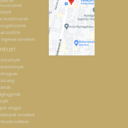
ztító és
lmosószerek
óolajok
o tisztítószerek
sogatószerek
ak tisztítók
 higiéniai termékek
RTÉSZET
sznövények
obanövények
tőmagvak
tőszalag
lánták
rághagymák
erjék
gott virágok
dárbarát termékek
tészeti kellékek