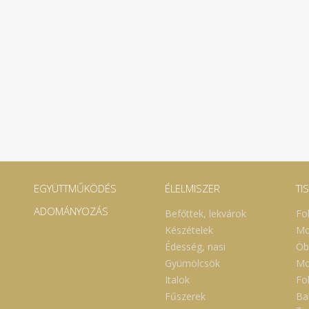
EGYÜTTMŰKÖDÉS
ÉLELMISZER
TI
ADOMÁNYOZÁS
Befőttek, lekvárok
Fo
Készételek
Mo
Édesség, nasi
Öb
Gyümölcsök
Mo
Italok
Fol
Fűszerek
Ba