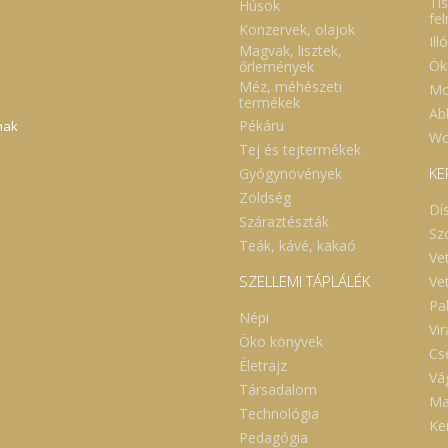
Tis
Húsok
fe
Konzervek, olajok
Ill
Magvak, lisztek,
Ök
őrlemények
Méz, méhészeti
Mo
termékek
Abl
Pékáru
nak
Wc
Tej és tejtermékek
KE
Gyógynövények
Zöldség
Dí
Száraztészták
Sz
Teák, kávé, kakaó
Ve
SZELLEMI TÁPLÁLÉK
Ve
Pa
Népi
Vi
Öko könyvek
Cs
Életrajz
Vá
Társadalom
Ma
Technológia
Ker
Pedagógia