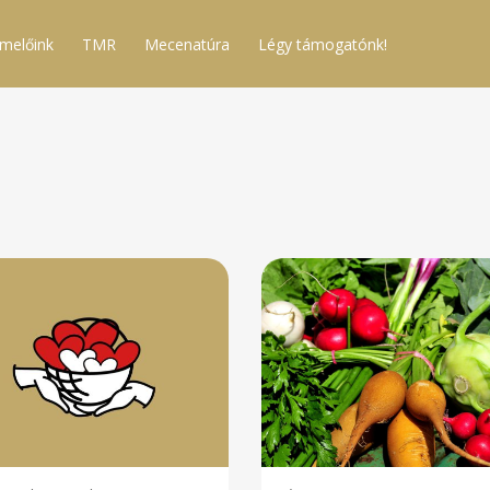
melőink
TMR
Mecenatúra
Légy támogatónk!