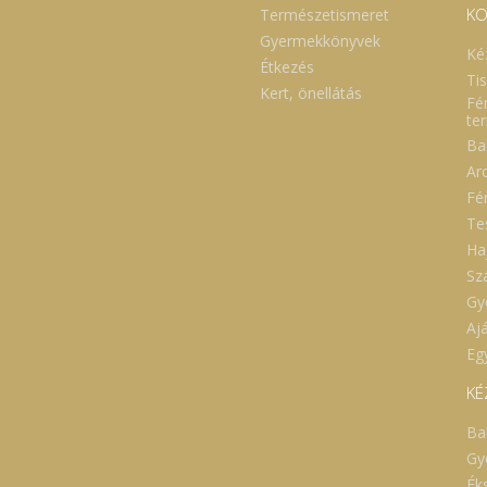
KO
Természetismeret
Gyermekkönyvek
Ké
Étkezés
Ti
Kert, önellátás
Fé
te
Ba
Ar
Fé
Te
Ha
Sz
Gy
Aj
Eg
KÉ
Ba
Gy
Ék