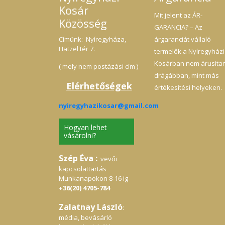
Kosár
Mit jelent az ÁR-
Közösség
GARANCIA? – Az
Címünk: Nyíregyháza,
árgaranciát vállaló
Hatzel tér 7.
termelők a Nyíregyházi
Kosárban nem árusíta
( mely nem postázási cím )
drágábban, mint más
Elérhetőségek
értékesítési helyeken.
nyiregyhazikosar@gmail.com
Hogyan lehet
vásárolni?
Szép Éva :
vevői
kapcsolattartás
Munkanapokon 8-16 ig
+36(20) 4705-784
Zalatnay László
:
média, bevásárló