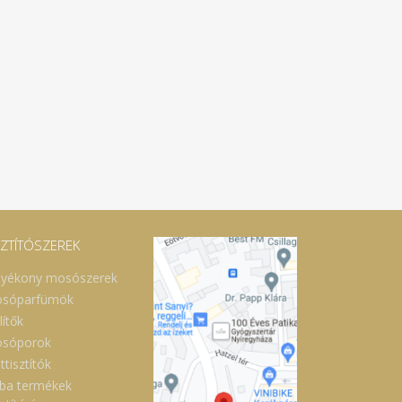
SZTÍTÓSZEREK
lyékony mosószerek
sóparfümök
lítők
sóporok
ttisztítók
ba termékek