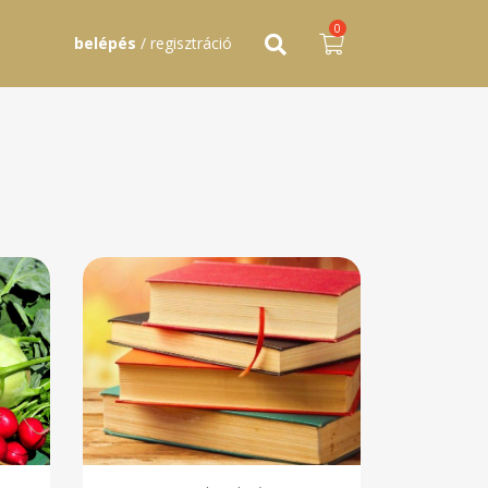
0
belépés
/ regisztráció