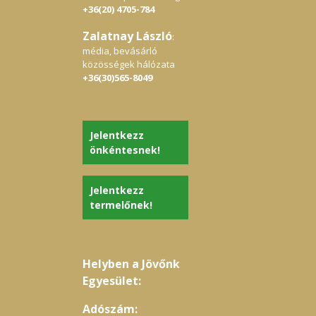
+36(20) 4705-784
Zalatnay László
:
média, bevásárló
közösségek hálózata
+36(30)565-8049
Jelentkezz
önkéntesnek!
Jelentkezz
termelőnek!
Helyben a Jövőnk
Egyesület:
Adószám: