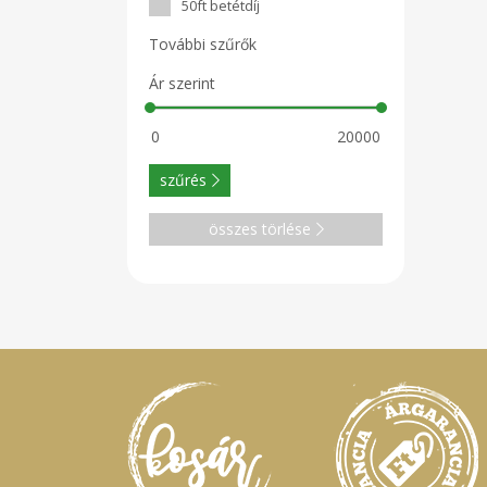
50ft betétdíj
További szűrők
Ár szerint
szűrés
összes törlése