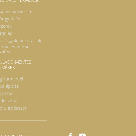
ZMŰVES TERMÉKEK
ba és bábkészítés
öngyfűzés
szerek
rgolás
sztárgyak, dekorációk
ertya és mécses
szítés
LLADÉKMENTES
RMÉKEK
gi farmerből
ba ápolás
ztartás
rdőszoba
ola, irodaszer