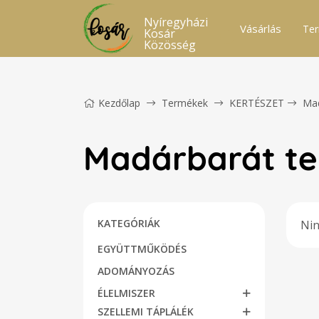
Nyíregyházi
Vásárlás
Ter
Kosár
Közösség
Kezdőlap
Termékek
KERTÉSZET
Mad
Madárbarát t
KATEGÓRIÁK
Nin
EGYÜTTMŰKÖDÉS
ADOMÁNYOZÁS
ÉLELMISZER
SZELLEMI TÁPLÁLÉK