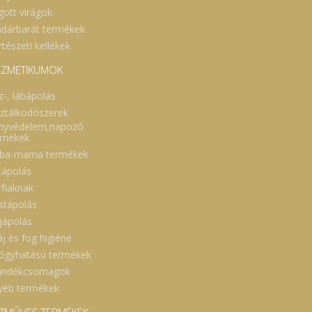
gott virágok
dárbarát termékek
tészeti kellékek
ZMETIKUMOK
z-, lábápolás
sztálkodószerek
nyvédelem,napozó
rmékek
ba-mama termékek
cápolás
rfiaknak
stápolás
jápolás
áj és fog higiéne
ógyhatású termékek
ándékcsomagok
yéb termékek