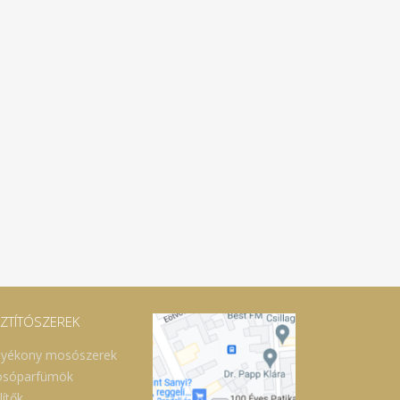
SZTÍTÓSZEREK
lyékony mosószerek
sóparfümök
lítők