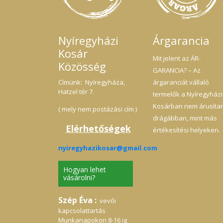
Nyíregyházi
Árgarancia
Kosár
Mit jelent az ÁR-
Közösség
GARANCIA? – Az
Címünk: Nyíregyháza,
árgaranciát vállaló
Hatzel tér 7.
termelők a Nyíregyházi
Kosárban nem árusíta
( mely nem postázási cím )
drágábban, mint más
Elérhetőségek
értékesítési helyeken.
nyiregyhazikosar@gmail.com
Hogyan lehet
vásárolni?
Szép Éva :
vevői
kapcsolattartás
Munkanapokon 8-16 ig