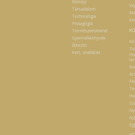
Életrajz
Vá
Társadalom
Ma
Technológia
Ker
Pedagógia
KO
Természetismeret
Gyermekkönyvek
Ké
Étkezés
Ti
Kert, önellátás
Fé
te
Ba
Ar
Fé
Te
Ha
Sz
Gy
Aj
Eg