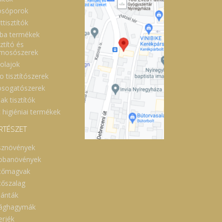
sóporok
ttisztítók
ba termékek
ztító és
lmosószerek
óolajok
o tisztítószerek
sogatószerek
ak tisztítók
 higiéniai termékek
RTÉSZET
sznövények
obanövények
tőmagvak
tőszalag
lánták
rághagymák
erjék