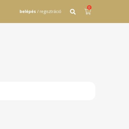
0
belépés
/ regisztráció