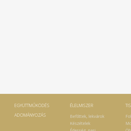
EGYÜTTMŰKÖDÉS
ÉLELMISZER
TI
ADOMÁNYOZÁS
Befőttek, lekvárok
Fo
Készételek
Mo
Édesség, nasi
Öb