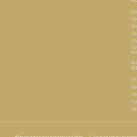
KÉ
Ba
Gy
Ék
Ho
Dí
Gy
ké
HU
TE
Ré
Ba
Há
Fü
Isk
|