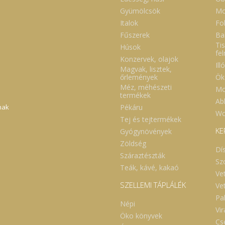
Gyümölcsök
Mo
Italok
Fol
Fűszerek
Ba
Tis
Húsok
fe
Konzervek, olajok
Ill
Magvak, lisztek,
Ök
őrlemények
Méz, méhészeti
Mo
termékek
Abl
Pékáru
nak
Wc
Tej és tejtermékek
KE
Gyógynövények
Zöldség
Dí
Száraztészták
Sz
Teák, kávé, kakaó
Ve
SZELLEMI TÁPLÁLÉK
Ve
Pa
Népi
Vi
Öko könyvek
Cs