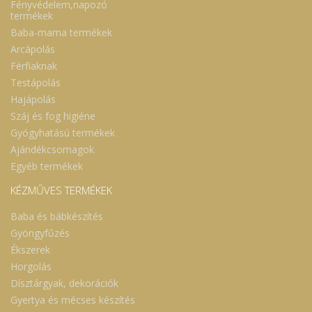
Fényvédelem,napozó
termékek
Baba-mama termékek
Arcápolás
Férfiaknak
Testápolás
Hajápolás
Száj és fog higiéne
Gyógyhatású termékek
Ajándékcsomagok
Egyéb termékek
KÉZMŰVES TERMÉKEK
Baba és bábkészítés
Gyöngyfűzés
Ékszerek
Horgolás
Dísztárgyak, dekorációk
Gyertya és mécses készítés