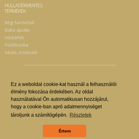
HULLADÉKMENTES
TERMÉKEK
Régi farmerből
Baba ápolás
Háztartás
Fürdőszoba
Iskola, irodaszer
Ez a weboldal cookie-kat használ a felhasználói
© Nyíregyházi Kosár Közösség 2019.
élmény fokozása érdekében. Az oldal
használatával Ön automatikusan hozzájárul,
Hogyan lehet vásárolni?
hogy a cookie-ban apró adatmennyiséget
GDPR
tároljunk a számítógépén.
Részletek
ÁSZF
Értem