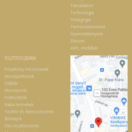
Társadalom
Technológia
Pedagógia
Természetismeret
Gyermekkönyvek
Étkezés
Kert, önellátás
TISZTÍTÓSZEREK
Folyékony mosószerek
Mosóparfümök
Öblítők
Mosóporok
Folttisztítók
Baba termékek
Tisztító és felmosószerek
Illóolajok
Öko tisztítószerek