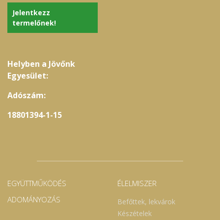
Jelentkezz
termelőnek!
Helyben a Jövőnk
Egyesület:
Adószám:
18801394-1-15
EGYÜTTMŰKÖDÉS
ÉLELMISZER
ADOMÁNYOZÁS
Befőttek, lekvárok
Készételek