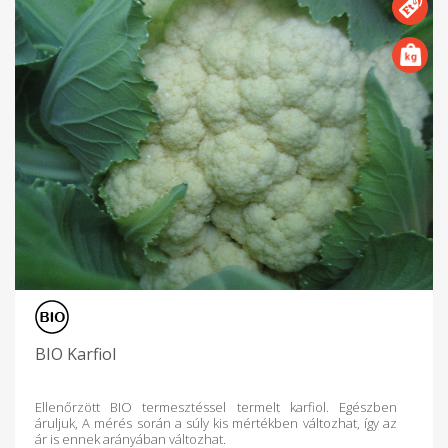
BIO Karfiol
Ellenőrzött BIO termesztéssel termelt karfiol. Egészben
áruljuk, A mérés során a súly kis mértékben változhat, így az
ár is ennek arányában változhat.