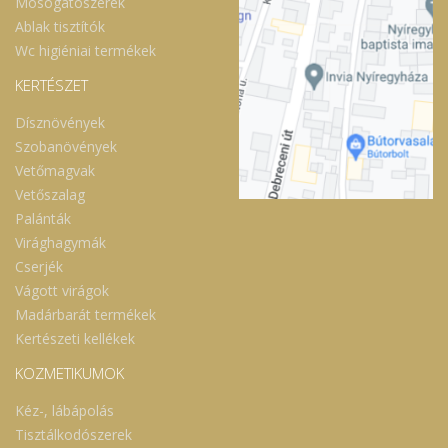
Mosogatószerek
Ablak tisztítók
Wc higiéniai termékek
KERTÉSZET
Dísznövények
Szobanövények
Vetőmagvak
Vetőszalag
Palánták
Virághagymák
Cserjék
Vágott virágok
Madárbarát termékek
Kertészeti kellékek
KOZMETIKUMOK
Kéz-, lábápolás
Tisztálkodószerek