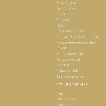
Édesség, nasi
Gyümölcsök
Italok
Fűszerek
Húsok
Konzervek, olajok
Magvak, lisztek, őrlemények
Méz, méhészeti termékek
Pékáru
Tej és tejtermékek
Gyógynövények
Zöldség
Száraztészták
Teák, kávé, kakaó
SZELLEMI TÁPLÁLÉK
Népi
Öko könyvek
Életrajz