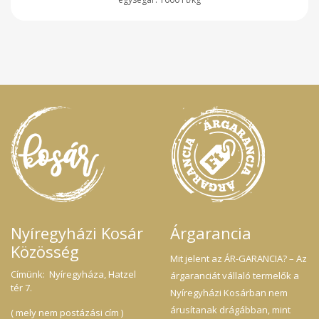
Nyíregyházi Kosár
Árgarancia
Közösség
Mit jelent az ÁR-GARANCIA? – Az
Címünk: Nyíregyháza, Hatzel
árgaranciát vállaló termelők a
tér 7.
Nyíregyházi Kosárban nem
árusítanak drágábban, mint
( mely nem postázási cím )