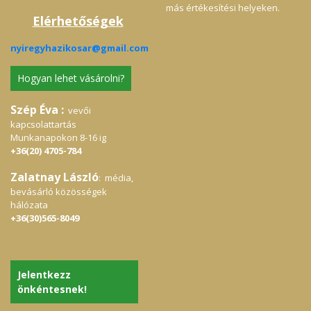
más értékesítési helyeken.
Elérhetőségek
nyiregyhazikosar@gmail.com
Hogyan lehet vásárolni?
Szép Éva :
vevői
kapcsolattartás
Munkanapokon 8-16 ig
+36(20) 4705-784
Zalatnay László
: média,
bevásárló közösségek
hálózata
+36(30)565-8049
Jelentkezz
önkéntesnek!