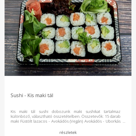
Sushi - Kis maki tál
Kis maki tál sushi dobozunk maki sushikat tartalmaz
különböző, választható összetételben. Összetevők: 15 darab
maki Füstölt lazacos - Avokádós (Vegán) Avokádós - Uborkás
Nyers lazacos - Avokádós Minden dobozt rendelés alapján
teljesen frissen készítünk a Kosár Közösség vásárlói számára!