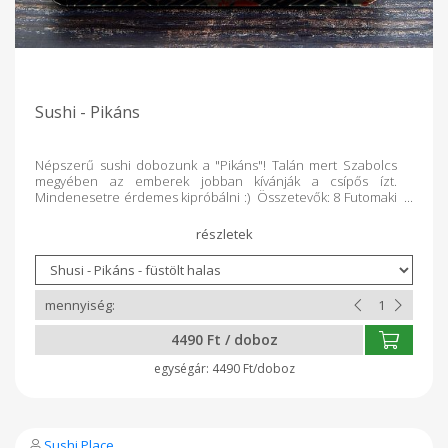
Sushi - Pikáns
Népszerű sushi dobozunk a "Pikáns"! Talán mert Szabolcs
megyében az emberek jobban kívánják a csípős ízt.
Mindenesetre érdemes kipróbálni :) Összetevők: 8 Futomaki
Algalap, füstölt lazac, avokádó, uborka, pirított hagyma, japán
majonéz különleges chili szósszal, snidling, szezámmag.
Minden dobozt rendelés alapján teljesen frissen készítünk a
Kosár Közösség vásárlói számára!
4490 Ft / doboz
4490 Ft/doboz
Sushi Place