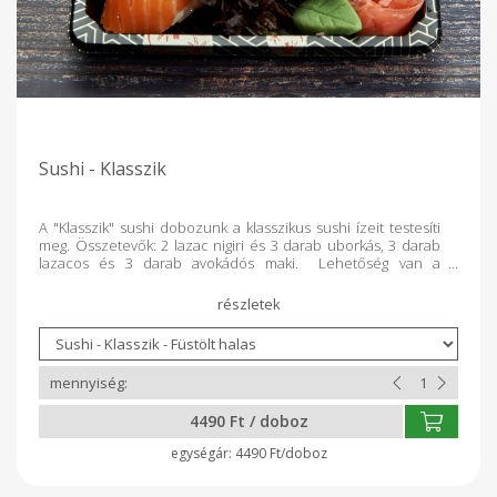
Sushi - Klasszik
A "Klasszik" sushi dobozunk a klasszikus sushi ízeit testesíti
meg. Összetevők: 2 lazac nigiri és 3 darab uborkás, 3 darab
lazacos és 3 darab avokádós maki. Lehetőség van a
korábban megszokott füstölt hal mellett nyers halas opciót is
választani. Minden dobozt rendelés alapján teljesen frissen
készítünk a Kosár Közösség vásárlói számára!
4490 Ft / doboz
4490 Ft/doboz