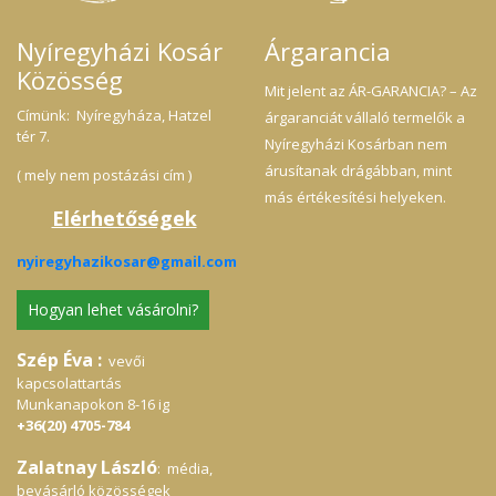
Nyíregyházi Kosár
Árgarancia
Közösség
Mit jelent az ÁR-GARANCIA? – Az
Címünk: Nyíregyháza, Hatzel
árgaranciát vállaló termelők a
tér 7.
Nyíregyházi Kosárban nem
árusítanak drágábban, mint
( mely nem postázási cím )
más értékesítési helyeken.
Elérhetőségek
nyiregyhazikosar@gmail.com
Hogyan lehet vásárolni?
Szép Éva :
vevői
kapcsolattartás
Munkanapokon 8-16 ig
+36(20) 4705-784
Zalatnay László
: média,
bevásárló közösségek