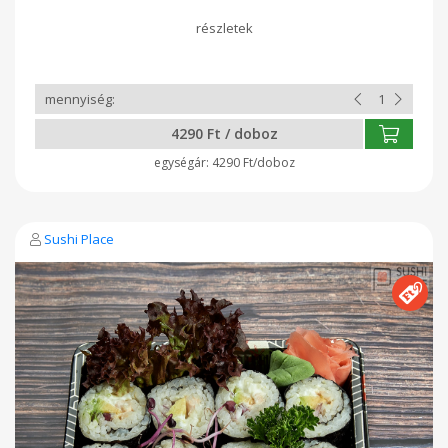
Összetevők: 8 db california tekercs Algalap, rizs, avokádó,
uborka, répa, cukkini, vegán majonéz, saláta Minden dobozt
rendelés alapján teljesen frissen készítünk a Kosár Közösség
vásárlói számára!
4290 Ft / doboz
4290 Ft/doboz
Sushi Place