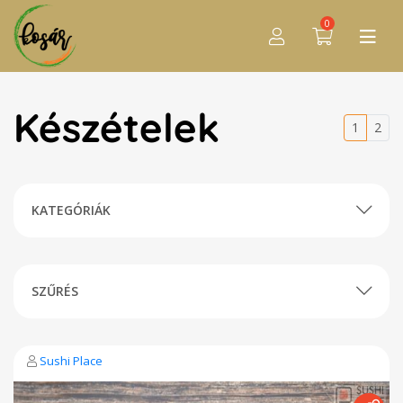
0
Készételek
1
2
KATEGÓRIÁK
SZŰRÉS
Sushi Place