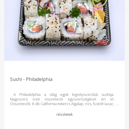
Sushi - Philadelphia
A Philadelphia a világ egyik legnépszerűbb sushija.
Nagyszerű ízeit összetevői egyszerűségével éri el.
Összetevők: 8 db California tekercs Algalap, rizs, füstölt lazac,
uborka, krémsajt, szezámmag Minden dobozt rendelés
alapján teljesen frissen készítünk a Kosár Közösség vásárlói
számára!