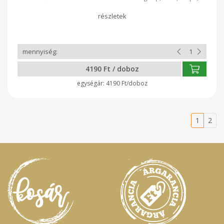
avokádó, uborka, pirított hagyma, vegán majonéz sriracha
szósszal, snidling, szezámmag. Minden dobozt rendelés
alapján teljesen frissen készítünk a Kosár Közösség vásárlói
számára!
4190 Ft / doboz
4190 Ft/doboz
1
2