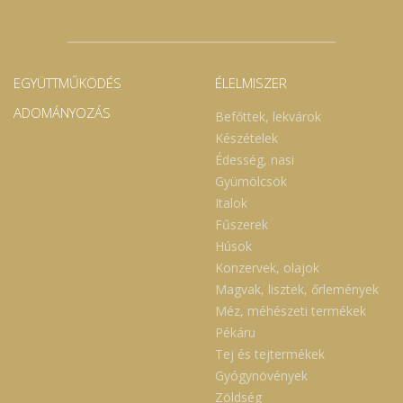
EGYÜTTMŰKÖDÉS
ÉLELMISZER
ADOMÁNYOZÁS
Befőttek, lekvárok
Készételek
Édesség, nasi
Gyümölcsök
Italok
Fűszerek
Húsok
Konzervek, olajok
Magvak, lisztek, őrlemények
Méz, méhészeti termékek
Pékáru
Tej és tejtermékek
Gyógynövények
Zöldség