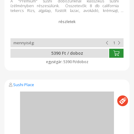
A "Prémium" sushi dobozunknál klasszikus sushi
ízélményben részesülünk. Összetevők: 8 db california
tekercs Rizs, algalap, füstölt lazac, avokádó, krémsajt,
lazackaviár. Minden dobozt rendelés alapján teljesen frissen
készítünk a Kosár Közösség vásárlói számára!
5390 Ft / doboz
5390 Ft/doboz
Sushi Place