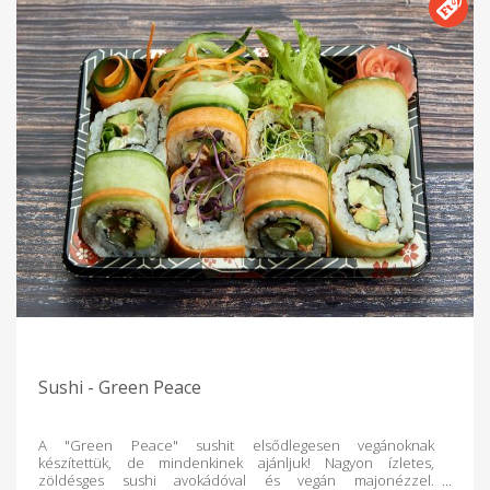
Sushi - Green Peace
A "Green Peace" sushit elsődlegesen vegánoknak
készítettük, de mindenkinek ajánljuk! Nagyon ízletes,
zöldésges sushi avokádóval és vegán majonézzel.