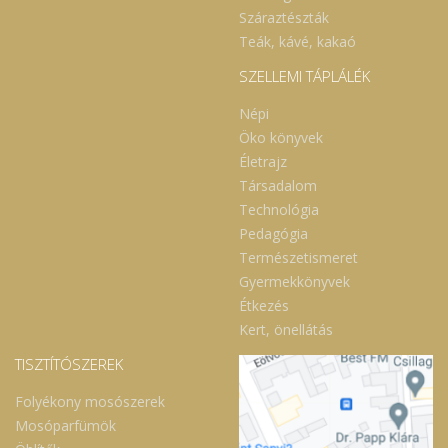
Száraztészták
Teák, kávé, kakaó
SZELLEMI TÁPLÁLÉK
Népi
Öko könyvek
Életrajz
Társadalom
Technológia
Pedagógia
Természetismeret
Gyermekkönyvek
Étkezés
Kert, önellátás
TISZTÍTÓSZEREK
Folyékony mosószerek
Mosóparfümök