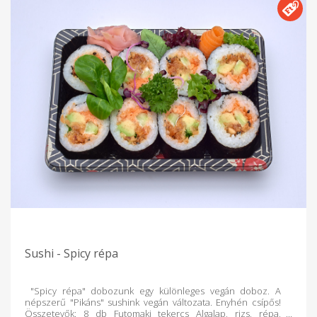
Sushi - Spicy répa
"Spicy répa" dobozunk egy különleges vegán doboz. A
népszerű "Pikáns" sushink vegán változata. Enyhén csípős!
Összetevők: 8 db Futomaki tekercs Algalap, rizs, répa,