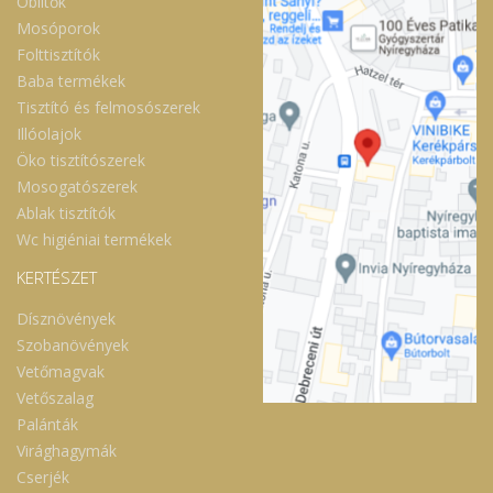
Öblítők
Mosóporok
Folttisztítók
Baba termékek
Tisztító és felmosószerek
Illóolajok
Öko tisztítószerek
Mosogatószerek
Ablak tisztítók
Wc higiéniai termékek
KERTÉSZET
Dísznövények
Szobanövények
Vetőmagvak
Vetőszalag
Palánták
Virághagymák
Cserjék