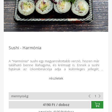
Sushi - Harmónia
A "Harmónia" sushi egy magyarosítottabb verzió, hiszen már
található benne lilahagyma, és krémsajt is. Ennek a sushi
fajtának az ízkombinációja adja a különleges jellegét,
amelyről a nevét is kapta. Összetevők: 8 db Futomaki Algalap,
rizs, krémsajt, lilahagyma, tonhalkrém, avokádó. Minden
dobozt rendelés alapján teljesen frissen készítünk a Kosár
Közösség vásárlói számára!
4190 Ft / doboz
4190 Ft/doboz