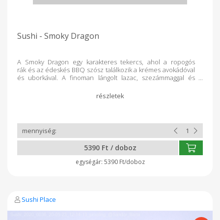
Sushi - Smoky Dragon
A Smoky Dragon egy karakteres tekercs, ahol a ropogós
rák és az édeskés BBQ szósz találkozik a krémes avokádóval
és uborkával. A finoman lángolt lazac, szezámmaggal és
teriyaki szósszal megkoronázva, füstös, meleg ízvilágot ad
minden falatnak. Egy modern klasszikus, amit egyszerűen
nem lehet kihagyni. Összetevők: Kívül: lángolt lazac, teriyaki
szósz, szezámmag Belül: Ropogós rák, ChillER BBQ szósz,
japán majonéz, uborka, avokádó Kiszerelés: a doboz 8 darab
sushit tartalmaz. Minden dobozt rendelés alapján teljesen
frissen készítünk a Kosár Közösség vásárlói számára
5390 Ft / doboz
5390 Ft/doboz
Sushi Place