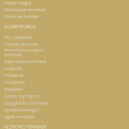
Vágott virágok
Madárbarát termékek
Kertészeti kellékek
KOZMETIKUMOK
Kéz-, lábápolás
Tisztálkodószerek
Fényvédelem,napozó
termékek
Baba-mama termékek
Arcápolás
Férfiaknak
Testápolás
Hajápolás
Száj és fog higiéne
Gyógyhatású termékek
Ajándékcsomagok
Egyéb termékek
KÉZMŰVES TERMÉKEK