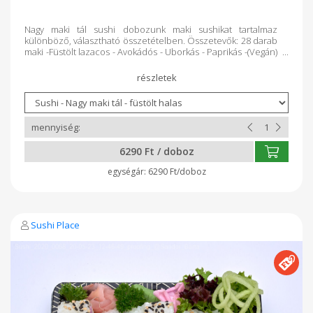
Nagy maki tál sushi dobozunk maki sushikat tartalmaz
különböző, választható összetételben. Összetevők: 28 darab
maki -Füstölt lazacos - Avokádós - Uborkás - Paprikás -(Vegán)
Avokádós - Uborkás - Paprikás - Cukkinis -Nyers lazacos -
Avokádós - Uborkás - Paprikás -Csak nyers lazacos Minden
dobozt rendelés alapján teljesen frissen készítünk a Kosár
Közösség vásárlói számára!
6290 Ft / doboz
6290 Ft/doboz
Sushi Place