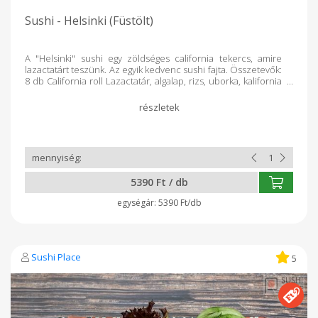
Sushi - Helsinki (Füstölt)
A "Helsinki" sushi egy zöldséges california tekercs, amire
lazactatárt teszünk. Az egyik kedvenc sushi fajta. Összetevők:
8 db California roll Lazactatár, algalap, rizs, uborka, kalifornia
paprika, pácolt retek, cukkini, saláta, és zöldfűszer. Minden
dobozt rendelés alapján teljesen frissen készítünk a Kosár
Közösség vásárlói számára!
5390 Ft / db
5390 Ft/db
Sushi Place
5