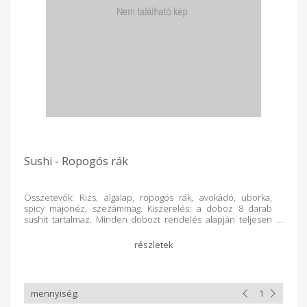
Sushi - Ropogós rák
Összetevők: Rizs, algalap, ropogós rák, avokádó, uborka,
spicy majonéz, szezámmag. Kiszerelés: a doboz 8 darab
sushit tartalmaz. Minden dobozt rendelés alapján teljesen
frissen készítünk a Kosár Közösség vásárlói számára!