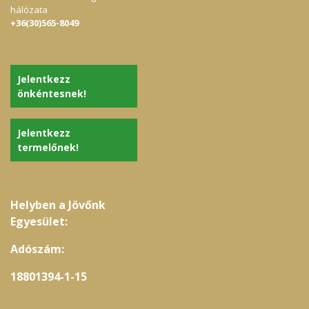
hálózata
+36(30)565-8049
Jelentkezz
önkéntesnek!
Jelentkezz
termelőnek!
Helyben a Jövőnk
Egyesület:
Adószám:
18801394-1-15