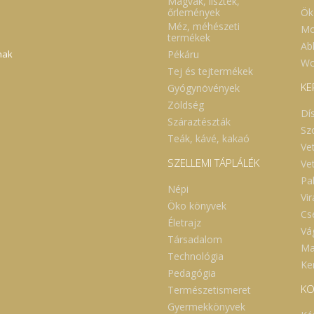
Magvak, lisztek,
Ök
őrlemények
Méz, méhészeti
Mo
termékek
Abl
Pékáru
nak
Wc
Tej és tejtermékek
KE
Gyógynövények
Zöldség
Dí
Száraztészták
Sz
Teák, kávé, kakaó
Ve
SZELLEMI TÁPLÁLÉK
Ve
Pa
Népi
Vi
Öko könyvek
Cs
Életrajz
Vá
Társadalom
Ma
Technológia
Ker
Pedagógia
KO
Természetismeret
Gyermekkönyvek