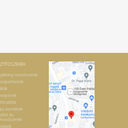
SZTÍTÓSZEREK
lyékony mosószerek
sóparfümök
lítők
sóporok
ttisztítók
ba termékek
ztító és
lmosószerek
óolajok