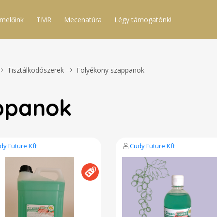
melőink
TMR
Mecenatúra
Légy támogatónk!
Tisztálkodószerek
Folyékony szappanok
ppanok
dy Future Kft
Cudy Future Kft