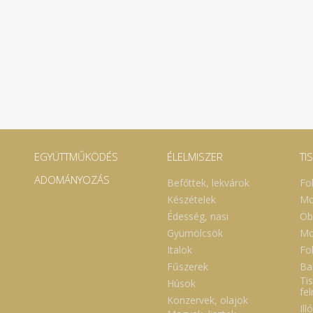
EGYÜTTMŰKÖDÉS
ÉLELMISZER
TI
ADOMÁNYOZÁS
Befőttek, lekvárok
Fo
Készételek
Mo
Édesség, nasi
Öb
Gyümölcsök
Mo
Italok
Fol
Fűszerek
Ba
Tis
Húsok
fe
Konzervek, olajok
Ill