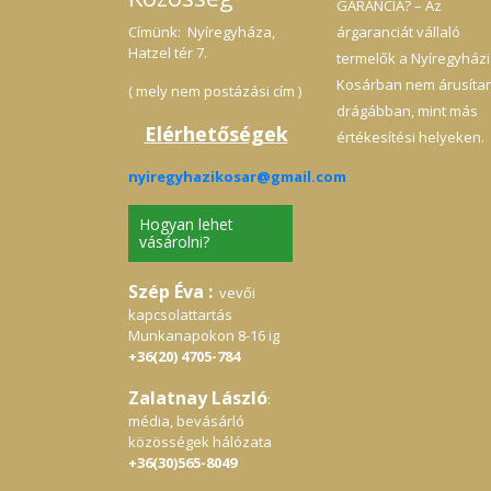
GARANCIA? – Az
Címünk: Nyíregyháza,
árgaranciát vállaló
Hatzel tér 7.
termelők a Nyíregyházi
Kosárban nem árusíta
( mely nem postázási cím )
drágábban, mint más
Elérhetőségek
értékesítési helyeken.
nyiregyhazikosar@gmail.com
Hogyan lehet
vásárolni?
Szép Éva :
vevői
kapcsolattartás
Munkanapokon 8-16 ig
+36(20) 4705-784
Zalatnay László
:
média, bevásárló
közösségek hálózata
+36(30)565-8049