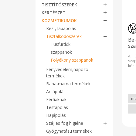
TISZTÍTÓSZEREK
KERTÉSZET
KOZMETIKUMOK
Kéz-, lábápolás
Tisztálkodószerek
Be 
Tusfürdők
sza
szappanok
A B
Folyékony szappanok
sza
kéz
Fényvédelem,napozó
pa
áll
termékek
men
Baba-mama termékek
kez
ada
Arcápolás
szől
Férfiaknak
vita
gát
Testápolás
ada
víz
Hajápolás
fla
Száj és fog higiéne
Kosá
Cud
Gyógyhatású termékek