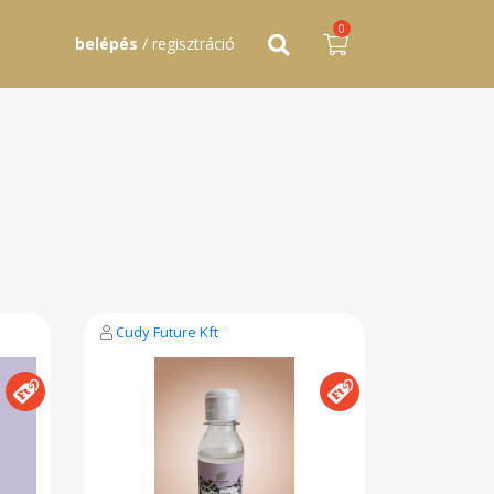
0
belépés
/ regisztráció
Cudy Future Kft