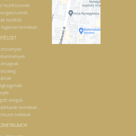
o tisztítószerek
sogatószerek
ak tisztítók
 higiéniai termékek
RTÉSZET
sznövények
obanövények
tőmagvak
tőszalag
lánták
rághagymák
erjék
gott virágok
dárbarát termékek
tészeti kellékek
ZMETIKUMOK