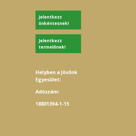
Jelentkezz
önkéntesnek!
Jelentkezz
termelőnek!
Helyben a Jövőnk
Egyesület:
Adószám:
18801394-1-15