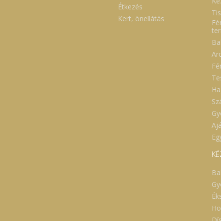
Ké
Étkezés
Ti
Kert, önellátás
Fé
te
Ba
Ar
Fé
Te
Ha
Sz
Gy
Aj
Eg
KÉ
Ba
Gy
Ék
Ho
Dí