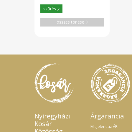
szűrés
összes törlése
Nyíregyházi
Árgarancia
Kosár
Mit jelent az ÁR-
Közösség