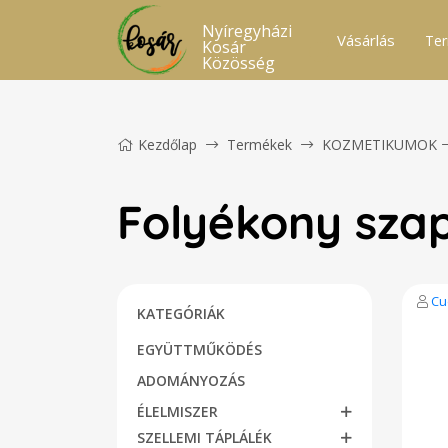
Nyíregyházi
Vásárlás
Ter
Kosár
Közösség
Kezdőlap
Termékek
KOZMETIKUMOK
Folyékony sza
Cu
KATEGÓRIÁK
EGYÜTTMŰKÖDÉS
ADOMÁNYOZÁS
ÉLELMISZER
SZELLEMI TÁPLÁLÉK