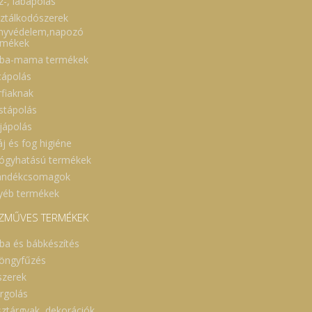
z-, lábápolás
sztálkodószerek
nyvédelem,napozó
rmékek
ba-mama termékek
cápolás
rfiaknak
stápolás
jápolás
áj és fog higiéne
ógyhatású termékek
ándékcsomagok
yéb termékek
ZMŰVES TERMÉKEK
ba és bábkészítés
öngyfűzés
szerek
rgolás
sztárgyak, dekorációk