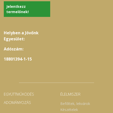
Jelentkezz
termelőnek!
Helyben a Jövőnk
Egyesület:
Adószám:
18801394-1-15
EGYÜTTMŰKÖDÉS
ÉLELMISZER
ADOMÁNYOZÁS
Befőttek, lekvárok
Készételek