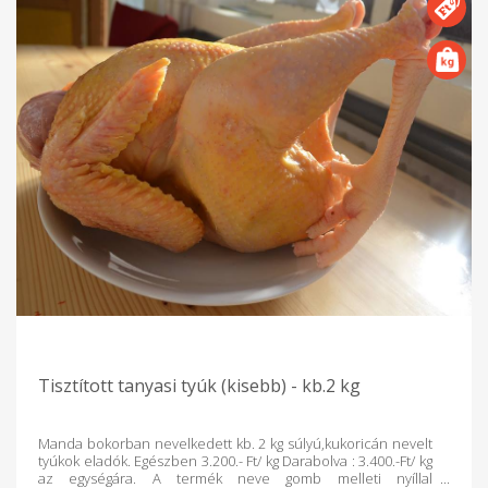
Tisztított tanyasi tyúk (kisebb) - kb.2 kg
Manda bokorban nevelkedett kb. 2 kg súlyú,kukoricán nevelt
tyúkok eladók. Egészben 3.200.- Ft/ kg Darabolva : 3.400.-Ft/ kg
az egységára. A termék neve gomb melleti nyíllal