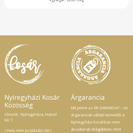
Nyíregyházi Kosár
Árgarancia
Közösség
Mit jelent az ÁR-GARANCIA? – Az
Címünk: Nyíregyháza, Hatzel
árgaranciát vállaló termelők a
tér 7.
Nyíregyházi Kosárban nem
árusítanak drágábban, mint
( mely nem postázási cím )