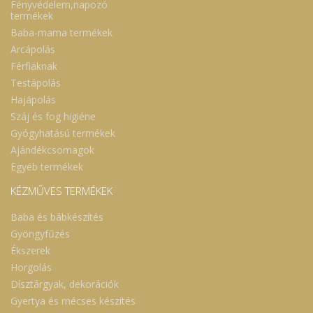
Fényvédelem,napozó
termékek
Baba-mama termékek
Arcápolás
Férfiaknak
Testápolás
Hajápolás
Száj és fog higiéne
Gyógyhatású termékek
Ajándékcsomagok
Egyéb termékek
KÉZMŰVES TERMÉKEK
Baba és bábkészítés
Gyöngyfűzés
Ékszerek
Horgolás
Dísztárgyak, dekorációk
Gyertya és mécses készítés