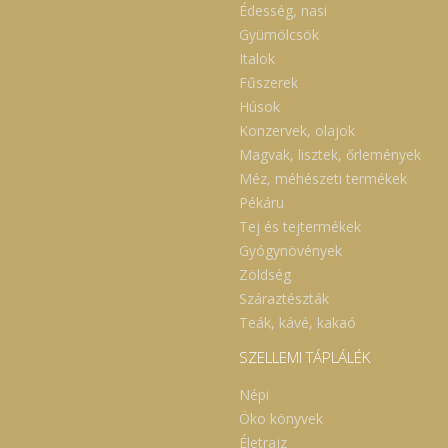
Édesség, nasi
Gyümölcsök
Italok
Fűszerek
Húsok
Konzervek, olajok
Magvak, lisztek, őrlemények
Méz, méhészeti termékek
Pékáru
Tej és tejtermékek
Gyógynövények
Zöldség
Száraztészták
Teák, kávé, kakaó
SZELLEMI TÁPLÁLÉK
Népi
Öko könyvek
Életrajz