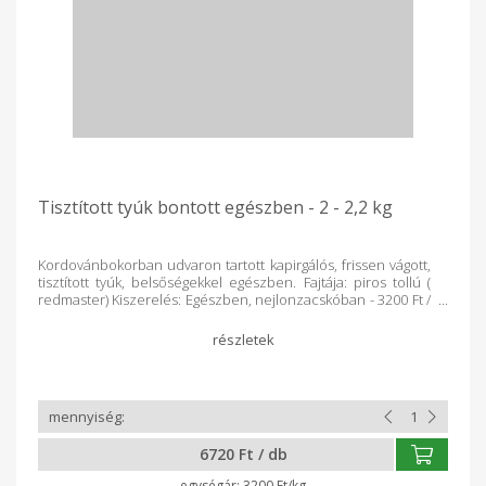
Tisztított tyúk bontott egészben - 2 - 2,2 kg
Kordovánbokorban udvaron tartott kapirgálós, frissen vágott,
tisztított tyúk, belsőségekkel egészben. Fajtája: piros tollú (
redmaster) Kiszerelés: Egészben, nejlonzacskóban - 3200 Ft /
kg A tyúkok 2 - 2,2 kg körüli súlyban vannak, ezért az alábbi
árat 2,10 kg-os súlyra adtuk meg, amely súly és ár mindkét
irányba változhat. A helyszínen biztosítunk mérleget a
súlyellenőrzésre.
6720 Ft / db
3200 Ft/kg