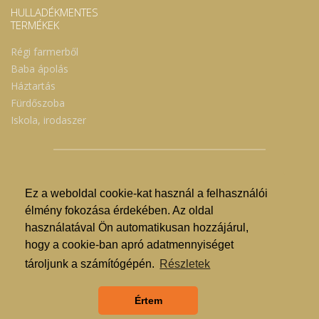
HULLADÉKMENTES
TERMÉKEK
Régi farmerből
Baba ápolás
Háztartás
Fürdőszoba
Iskola, irodaszer
Ez a weboldal cookie-kat használ a felhasználói
© Nyíregyházi Kosár Közösség 2019.
élmény fokozása érdekében. Az oldal
használatával Ön automatikusan hozzájárul,
Hogyan lehet vásárolni?
hogy a cookie-ban apró adatmennyiséget
GDPR
tároljunk a számítógépén.
Részletek
ÁSZF
Értem