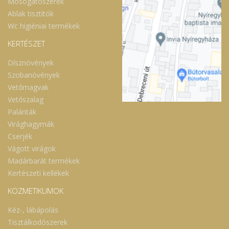
Mosogatószerek
Ablak tisztítók
Wc higiéniai termékek
KERTÉSZET
Dísznövények
Szobanövények
Vetőmagvak
Vetőszalag
Palánták
Virághagymák
Cserjék
Vágott virágok
Madárbarát termékek
Kertészeti kellékek
KOZMETIKUMOK
Kéz-, lábápolás
Tisztálkodószerek