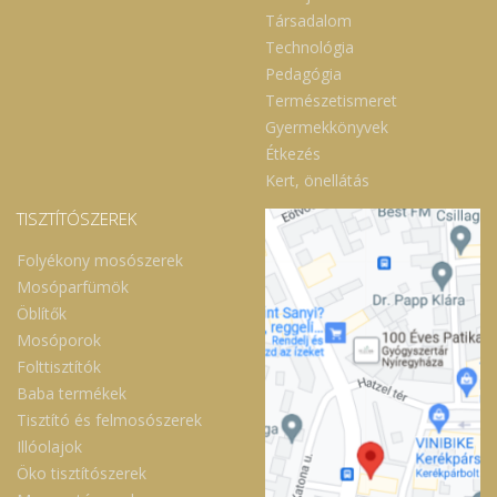
Társadalom
Technológia
Pedagógia
Természetismeret
Gyermekkönyvek
Étkezés
Kert, önellátás
TISZTÍTÓSZEREK
Folyékony mosószerek
Mosóparfümök
Öblítők
Mosóporok
Folttisztítók
Baba termékek
Tisztító és felmosószerek
Illóolajok
Öko tisztítószerek