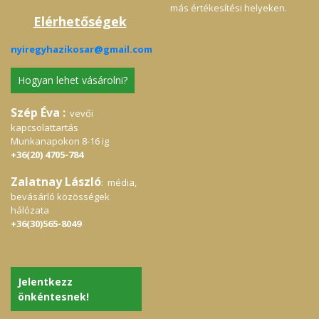
más értékesítési helyeken.
Elérhetőségek
nyiregyhazikosar@gmail.com
Hogyan lehet vásárolni?
Szép Éva :
vevői
kapcsolattartás
Munkanapokon 8-16 ig
+36(20) 4705-784
Zalatnay László
: média,
bevásárló közösségek
hálózata
+36(30)565-8049
Jelentkezz
önkéntesnek!