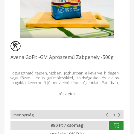
Avena GoFit -GM Aprószemű Zabpehely -500g
Fogyasztható tejben, vízben, joghurtban elkeverve hidegen
vagy főzve. Lédús gyümölcsökkel, zöldségekkel és olajos
magokkal keverhető jó nedvszívó képessége miatt. Panírban,
pankó morzsa helyett, könnyen felhasználható. Sós és édes
sütemények pl.:kakaós csiga, sós rudak, pogácsa tésztájában
vagy feltétjeként felhasználható. Kevertsütemények pl.:
muffinok alkotóeleme. Fasírt alapanyagaként kiváló.
Termékeink - a magyar vetőmag földbe juttatásától, saját
termesztésen és a gyártási folyamaton keresztül a
csomagolásig - szigorúan ellenőrzött körülmények között
készülnek. A keresztszennyeződések megakadályozására
980 Ft / csomag
speciális technológiát alkalmazunk. Az alapanyagot és a
késztermékeket saját és külső akkreditált laboratóriumban
1960 Ft/kg