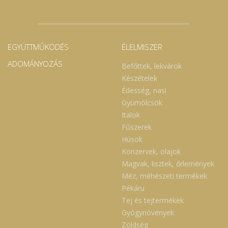
EGYÜTTMŰKÖDÉS
ÉLELMISZER
ADOMÁNYOZÁS
Befőttek, lekvárok
Készételek
Édesség, nasi
Gyümölcsök
Italok
Fűszerek
Húsok
Konzervek, olajok
Magvak, lisztek, őrlemények
Méz, méhészeti termékek
Pékáru
Tej és tejtermékek
Gyógynövények
Zöldség