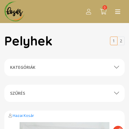
0
Pelyhek
1
2
KATEGÓRIÁK
SZŰRÉS
Hazai Kosár