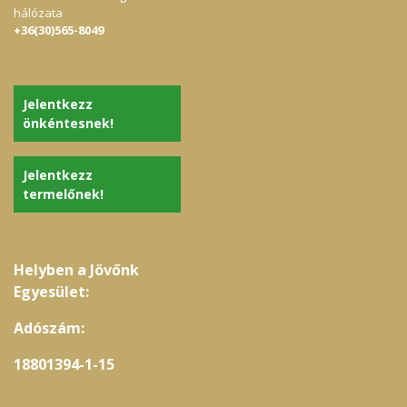
hálózata
+36(30)565-8049
Jelentkezz
önkéntesnek!
Jelentkezz
termelőnek!
Helyben a Jövőnk
Egyesület:
Adószám:
18801394-1-15