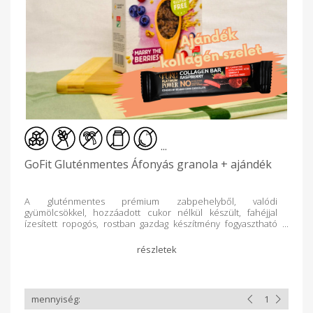
...
GoFit Gluténmentes Áfonyás granola + ajándék
A gluténmentes prémium zabpehelyből, valódi
gyümölcsökkel, hozzáadott cukor nélkül készült, fahéjjal
ízesített ropogós, rostban gazdag készítmény fogyasztható
bármely napszakban (ajánlottan reggel) étkezésként vagy
annak kiegészítésére. A természetes összetevőkből, és a
superfoodnak minősülő kiváló minőségű zabpehelyből
készült étel kiváló eledel a sportolóknak, egészségtudatos
táplálkozóknak, vegánoknak. ENERGIA KJ1601. Kcal: 381 ZSÍR
(g):11,5, TELÍTETT ZSÍR (g) :17, SZÉNHIDRÁT (g): 52,7- CUKOR (g):
20 FEHÉRJE (g) : 10,2 ROST (g): 10,8 SÓ (g), 0,25 Gyártó: GOF