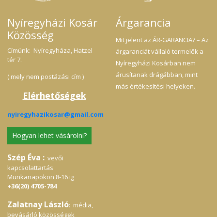
Nyíregyházi Kosár
Árgarancia
Közösség
Mit jelent az ÁR-GARANCIA? – Az
Címünk: Nyíregyháza, Hatzel
árgaranciát vállaló termelők a
tér 7.
Nyíregyházi Kosárban nem
árusítanak drágábban, mint
( mely nem postázási cím )
más értékesítési helyeken.
Elérhetőségek
nyiregyhazikosar@gmail.com
Hogyan lehet vásárolni?
Szép Éva :
vevői
kapcsolattartás
Munkanapokon 8-16 ig
+36(20) 4705-784
Zalatnay László
: média,
bevásárló közösségek