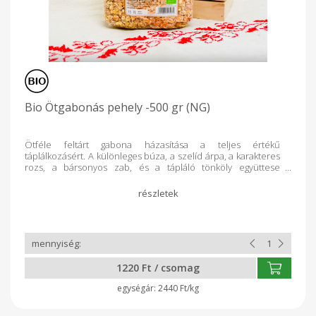
Bio Ötgabonás pehely -500 gr (NG)
Ötféle feltárt gabona házasítása a teljes értékű
táplálkozásért. A különleges búza, a szelíd árpa, a karakteres
rozs, a bársonyos zab, és a tápláló tönköly együttese
utánozhatatlan élményt nyújt szervezetünknek. Gyártó:
NaturGold Származás: Magyarország Kiszerelés: 500 g
Összetevők: bio tönkölypehely, bio zabpehely, bio
rozspehely, bio árpapehely, bio búzapehely. Ellenőrizte:
Biokontroll Hungária Nonprofit Kft. HU-ÖKÖ-01
1220 Ft / csomag
2440 Ft/kg