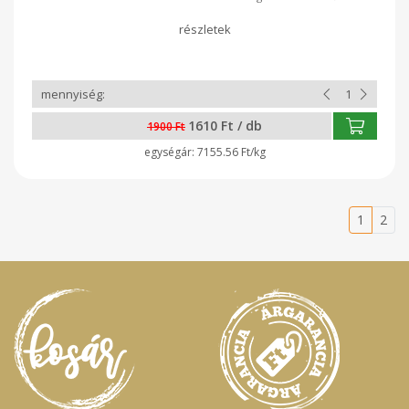
mentes granola. Elkészítési javaslat: tejjel, joghurttal,
smoothie feltétként, de önmagában is fogyasztható. ENERGIA
KJ1663. Kcal: 401,3 ZSÍR:16,8, TELÍTETT ZSÍR:
2,2g, SZÉNHIDRÁT: 38,7g - CUKOR: 5,6g, FEHÉRJE : 10,7
g, ROST: 18,9 g, SÓ: 0,11 g Gyártó: GOF Hungary Kft. -
Nyíregyháza GLUTÉNMENTES ZABFELDOLGOZÓ ÜZEM
1610 Ft / db
1900 Ft
7155.56 Ft/kg
1
2