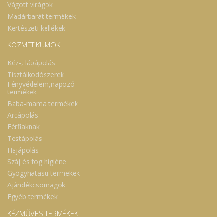
Vágott virágok
Madárbarát termékek
Kertészeti kellékek
KOZMETIKUMOK
Kéz-, lábápolás
Tisztálkodószerek
Fényvédelem,napozó
termékek
Baba-mama termékek
Arcápolás
Férfiaknak
Testápolás
Hajápolás
Száj és fog higiéne
Gyógyhatású termékek
Ajándékcsomagok
Egyéb termékek
KÉZMŰVES TERMÉKEK