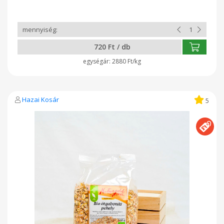
Gyártó: Diéta Bt , Békés
720 Ft / db
2880 Ft/kg
Hazai Kosár
5