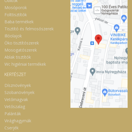
Öblítők
Mosóporok
Folttisztítók
Baba termékek
Tisztító és felmosószerek
Illóolajok
Öko tisztítószerek
Mosogatószerek
Ablak tisztítók
Wc higiéniai termékek
KERTÉSZET
Dísznövények
Szobanövények
Vetőmagvak
Vetőszalag
Palánták
Virághagymák
Cserjék