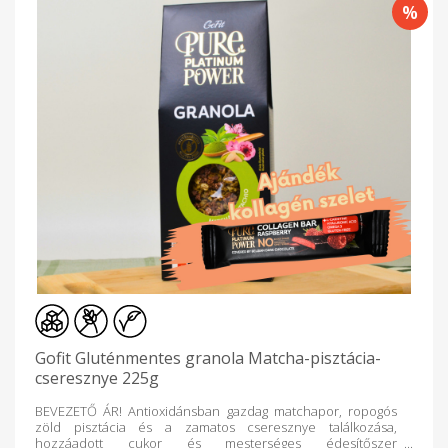
Gofit Gluténmentes granola Matcha-pisztácia-
cseresznye 225g
BEVEZETŐ ÁR! Antioxidánsban gazdag matchapor, ropogós
zöld pisztácia és a zamatos cseresznye találkozása,
hozzáadott cukor és mesterséges édesítőszer