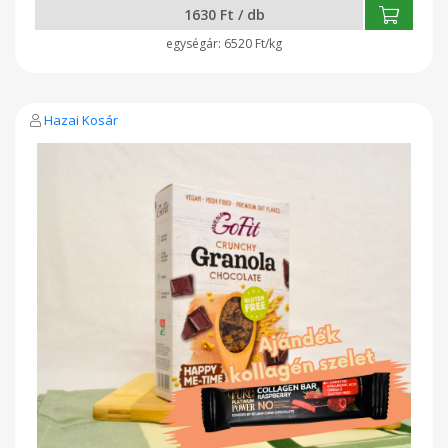
Hungary Kft. - Nyíregyháza GLUTÉNMENTES
1630 Ft / db
ZABFELDOLGOZÓ ÜZEM
6520 Ft/kg
Hazai Kosár