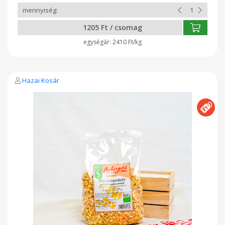
kalácsokba. Lágy, ezért igen gyorsan megfő, zabkásához is
tökéletes, önmagában is kellemes tejjel, vagy joghurttal.
Ellenőrizte: Biokontroll Hungária Nonprofit Kft. HU-ÖKÖ-01
1205 Ft / csomag
2410 Ft/kg
Hazai Kosár