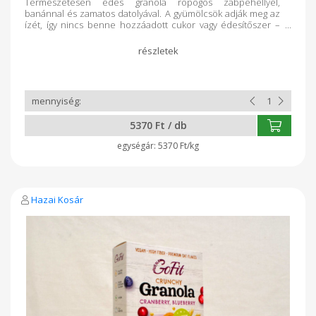
Természetesen édes granola ropogós zabpehellyel,
banánnal és zamatos datolyával. A gyümölcsök adják meg az
ízét, így nincs benne hozzáadott cukor vagy édesítőszer –
csak tiszta, természetes alapanyagok. Ideális reggelire
joghurttal, tejjel vagy akár önmagában ropogtatnivalóként.
Elkészítési javaslat: tejjel, joghurttal, smoothie feltétként, de
önmagában is fogyasztható. ENERGIA KJ1624,3. Kcal: 386,8
ZSÍR:13,2, TELÍTETT ZSÍR: 2,7g, SZÉNHIDRÁT: 49,9g - CUKOR:
8,1g, FEHÉRJE : 10g, ROST: 12 g, SÓ: 0,2 g Gyártó: GOF
Hungary Kft. - Nyíregyháza GLUTÉNMENTES
ZABFELDOLGOZÓ ÜZEM
5370 Ft / db
5370 Ft/kg
Hazai Kosár