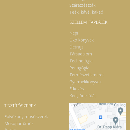
Száraztészták
Teák, kávé, kakaó
SZELLEMI TÁPLÁLÉK
Népi
Öko könyvek
Életrajz
Társadalom
Technológia
Pedagógia
Természetismeret
Gyermekkönyvek
Étkezés
Kert, önellátás
TISZTÍTÓSZEREK
Folyékony mosószerek
Mosóparfümök