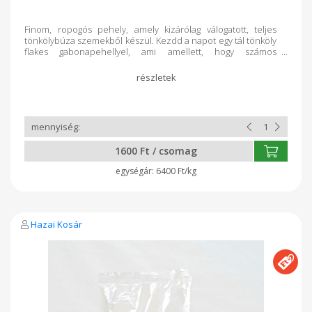
Finom, ropogós pehely, amely kizárólag válogatott, teljes
tönkölybúza szemekből készül. Kezdd a napot egy tál tönköly
flakes gabonapehellyel, ami amellett, hogy számos
létfontosságú vitamint, rostot és tápanyagot tartalmaz, tejjel,
joghurttal, gyümölccsel gazdagítva megunhatatlan kedvenced
lehet! Összetevők: bio tönköly*, bio virágméz*, bio
árpamaláta*, tengeri só Gyártó: NaturGold Kft Származás:
Magyarország Kiszerelés: 250 g Ellenőrizte: Biokontroll
Hungária Nonprofit Kft. HU-ÖKÖ-01
1600 Ft / csomag
6400 Ft/kg
Hazai Kosár