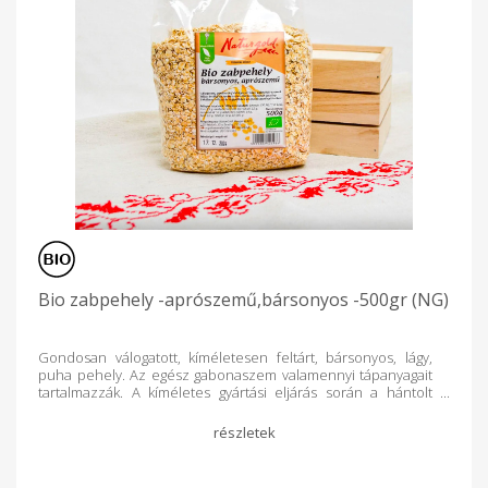
Bio zabpehely -aprószemű,bársonyos -500gr (NG)
Gondosan válogatott, kíméletesen feltárt, bársonyos, lágy,
puha pehely. Az egész gabonaszem valamennyi tápanyagait
tartalmazzák. A kíméletes gyártási eljárás során a hántolt
gabonaszemeket gőzben puhítják, majd hengerpárok között
szétnyomják,ezután szárítják. A gabonaszemek
pelyhesítéssel a szervezet számára, könnyebben
hasznosíthatóvá válnak. Reggelire közkedvelt mellette ideális
édes- és sós süteményekbe, házi sütésű kenyerekbe vagy