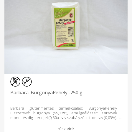
Barbara: BurgonyaPehely -250 g
Barbara gluténmentes termékcsalád: BurgonyaPehely
Összetevő: burgonya (99,17%), emulgeálószer: zsírsavak
mono- és digliceridjei (0,8%), sav szabályzó: citromsav (0,03%).
Tápérték 100g termékben: Energiatartalom: 1470 kJ/347 kcal
Zsír: 0,6 g, amelyből telített zsírsavak: 0,5 g, Szénhidrát: 73,3 g,
amelyből cukrok: 0,6 g Rost: 7,1 g, Fehérje: 8,5 g Só: 0,02 g