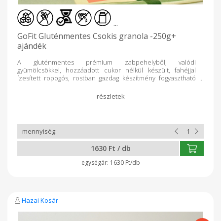
...
GoFit Gluténmentes Csokis granola -250g+
ajándék
A gluténmentes prémium zabpehelyből, valódi
gyümölcsökkel, hozzáadott cukor nélkül készült, fahéjjal
ízesített ropogós, rostban gazdag készítmény fogyasztható
bármely napszakban (ajánlottan reggel) étkezésként vagy
annak kiegészítésére. A természetes összetevőkből, és a
superfoodnak minősülő kiváló minőségű zabpehelyből
készült étel kiváló eledel a sportolóknak, egészségtudatos
táplálkozóknak, vegánoknak. ENERGIA KJ1736. Kcal: 413 ZSÍR
(g):16,2, TELÍTETT ZSÍR (g) : 3, SZÉNHIDRÁT (g): 51,3- CUKOR (g):
25, FEHÉRJE (g) : 8,5, ROST (g): 10,5 SÓ (g), 0,2 Gyártó: GOF
Hungary Kft. - Nyíregyháza GLUTÉNMENTES
1630 Ft / db
ZABFELDOLGOZÓ ÜZEM
1630 Ft/db
Hazai Kosár