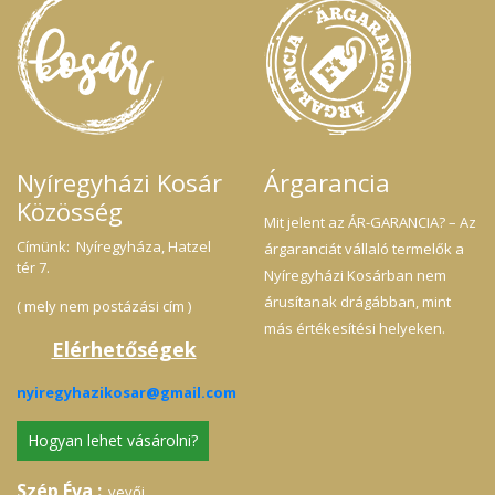
Nyíregyházi Kosár
Árgarancia
Közösség
Mit jelent az ÁR-GARANCIA? – Az
Címünk: Nyíregyháza, Hatzel
árgaranciát vállaló termelők a
tér 7.
Nyíregyházi Kosárban nem
árusítanak drágábban, mint
( mely nem postázási cím )
más értékesítési helyeken.
Elérhetőségek
nyiregyhazikosar@gmail.com
Hogyan lehet vásárolni?
Szép Éva :
vevői