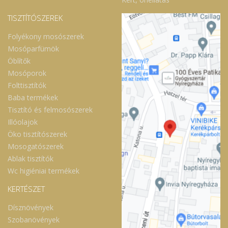
TISZTÍTÓSZEREK
Folyékony mosószerek
Mosóparfümök
Öblítők
Mosóporok
Folttisztítók
Baba termékek
Tisztító és felmosószerek
Illóolajok
Öko tisztítószerek
Mosogatószerek
Ablak tisztítók
Wc higiéniai termékek
KERTÉSZET
Dísznövények
Szobanövények