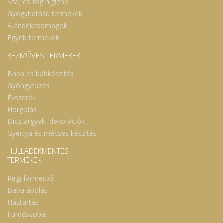
Száj és fog higiéne
Gyógyhatású termékek
Ajándékcsomagok
Egyéb termékek
KÉZMŰVES TERMÉKEK
Baba és bábkészítés
Gyöngyfűzés
Ékszerek
Horgolás
Dísztárgyak, dekorációk
Gyertya és mécses készítés
HULLADÉKMENTES
TERMÉKEK
Régi farmerből
Baba ápolás
Háztartás
Fürdőszoba