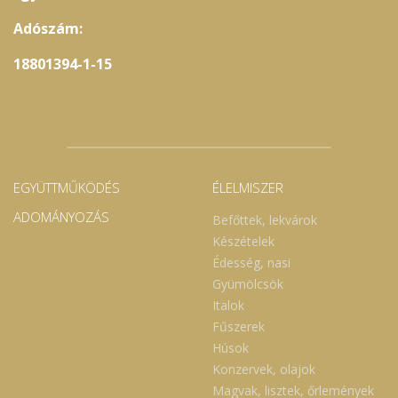
Adószám:
18801394-1-15
EGYÜTTMŰKÖDÉS
ÉLELMISZER
ADOMÁNYOZÁS
Befőttek, lekvárok
Készételek
Édesség, nasi
Gyümölcsök
Italok
Fűszerek
Húsok
Konzervek, olajok
Magvak, lisztek, őrlemények