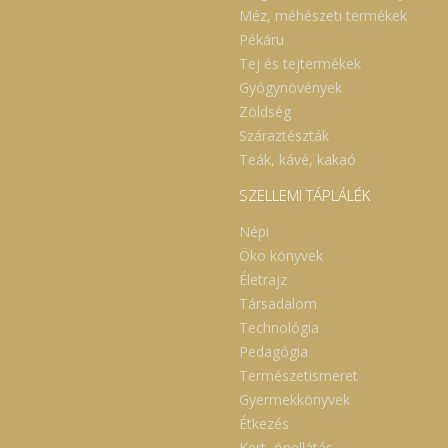
Méz, méhészeti termékek
Pékáru
Tej és tejtermékek
Gyógynövények
Zöldség
Száraztészták
Teák, kávé, kakaó
SZELLEMI TÁPLÁLÉK
Népi
Öko könyvek
Életrajz
Társadalom
Technológia
Pedagógia
Természetismeret
Gyermekkönyvek
Étkezés
Kert, önellátás