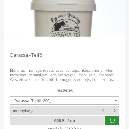
Darassa -Tejföl
Élőflórás, homogénezett, savanyú tejszínkészítmény Nem
tartalmaz semmilyen adalékanyagot, stabilizáló szereket.
Összetevők: psztőrözött ,homogénezett tejszín, kultúra
Gyártó: Darassa Tej Kft Balmazújváros Mottójuk: „Egy csepp
Hortobágy” A termékeik a családi vállalkozásban működtetett
Darassa Tej Kft balmazújvárosi Tejfeldolgozó Üzemében
készülnek, gondos odafigyeléssel, kézzel formázva, olyan
tejből , amelyet a Hortobágy egyik legszebb részén legeltetett
tehenek adnak, ezáltal a puszta összes ásványi anyagait
tartalmazzák. A hagyományos állattartás része nyáron a
legeltetés, télen pedig az egyedi takarmányozás. A
650 Ft / db
tehenészetben figyelem, gondoskodás és szeretet veszi
körül az állatokat, meghagyják nekik azt az életteret, amiben
3250 Ft/kg