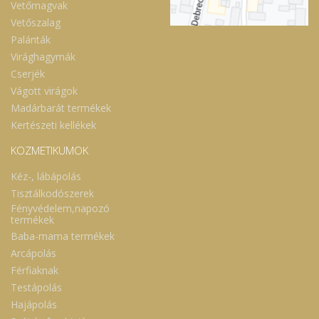
Vetőmagvak
Vetőszalag
Palánták
Virághagymák
Cserjék
Vágott virágok
Madárbarát termékek
Kertészeti kellékek
KOZMETIKUMOK
Kéz-, lábápolás
Tisztálkodószerek
Fényvédelem,napozó
termékek
Baba-mama termékek
Arcápolás
Férfiaknak
Testápolás
Hajápolás