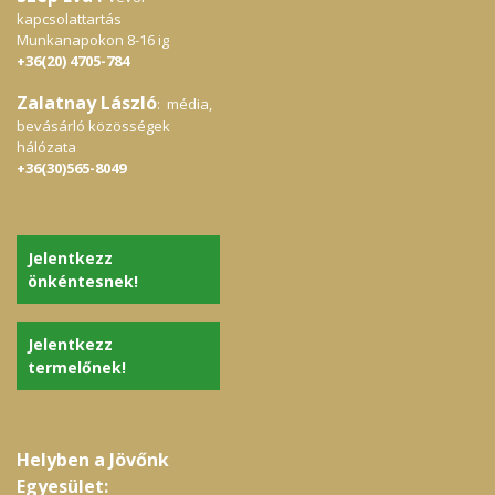
kapcsolattartás
Munkanapokon 8-16 ig
+36(20) 4705-784
Zalatnay László
: média,
bevásárló közösségek
hálózata
+36(30)565-8049
Jelentkezz
önkéntesnek!
Jelentkezz
termelőnek!
Helyben a Jövőnk
Egyesület: