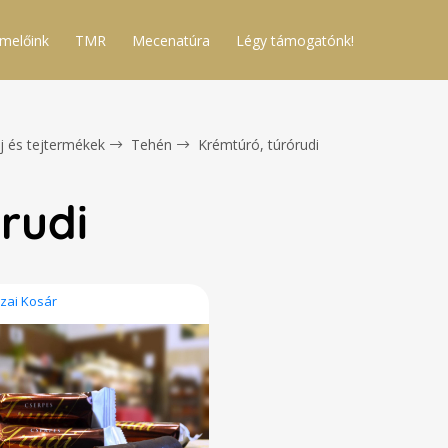
melőink
TMR
Mecenatúra
Légy támogatónk!
j és tejtermékek
Tehén
Krémtúró, túrórudi
rudi
zai Kosár