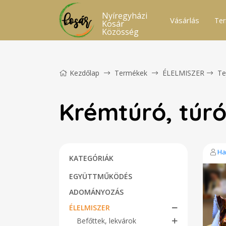
Nyíregyházi
Vásárlás
Ter
Kosár
Közösség
Kezdőlap
Termékek
ÉLELMISZER
Te
Krémtúró, túró
Ha
KATEGÓRIÁK
EGYÜTTMŰKÖDÉS
ADOMÁNYOZÁS
ÉLELMISZER
Befőttek, lekvárok