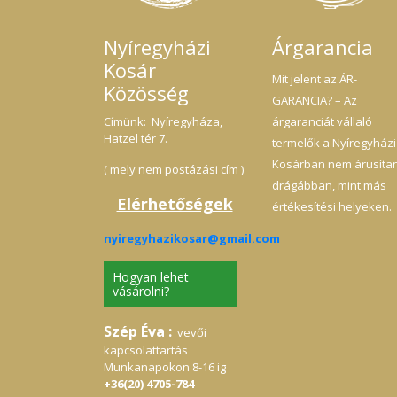
Nyíregyházi
Árgarancia
Kosár
Mit jelent az ÁR-
Közösség
GARANCIA? – Az
Címünk: Nyíregyháza,
árgaranciát vállaló
Hatzel tér 7.
termelők a Nyíregyházi
Kosárban nem árusíta
( mely nem postázási cím )
drágábban, mint más
Elérhetőségek
értékesítési helyeken.
nyiregyhazikosar@gmail.com
Hogyan lehet
vásárolni?
Szép Éva :
vevői
kapcsolattartás
Munkanapokon 8-16 ig
+36(20) 4705-784