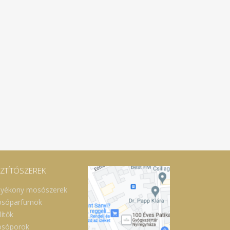
SZTÍTÓSZEREK
lyékony mosószerek
sóparfümök
lítők
sóporok