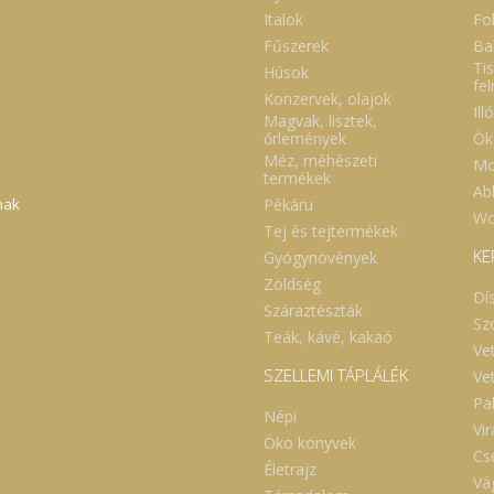
Italok
Fol
Fűszerek
Ba
Tis
Húsok
fe
Konzervek, olajok
Ill
Magvak, lisztek,
Ök
őrlemények
Méz, méhészeti
Mo
termékek
Abl
Pékáru
nak
Wc
Tej és tejtermékek
KE
Gyógynövények
Zöldség
Dí
Száraztészták
Sz
Teák, kávé, kakaó
Ve
SZELLEMI TÁPLÁLÉK
Ve
Pa
Népi
Vi
Öko könyvek
Cs
Életrajz
Vá