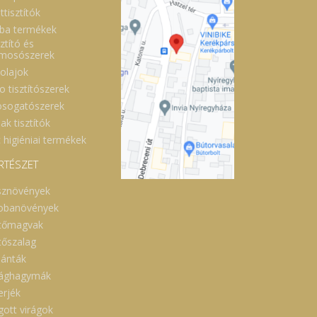
ttisztítók
ba termékek
ztító és
lmosószerek
óolajok
o tisztítószerek
sogatószerek
ak tisztítók
 higiéniai termékek
RTÉSZET
sznövények
obanövények
tőmagvak
tőszalag
lánták
rághagymák
erjék
gott virágok