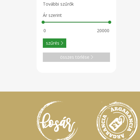
További szűrők
Ár szerint
szűrés
összes törlése