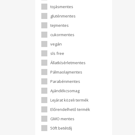
tojásmentes
gluténmentes
tejmentes
cukormentes
vegán
sls free
Állatkísérletmentes
Pálmaolajmentes
Parabénmentes
Ajándékcsomag
Lejárat közeli termék
Előrendelhető termék
GMO mentes
50ft betétdíj