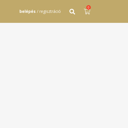
0
belépés
/ regisztráció