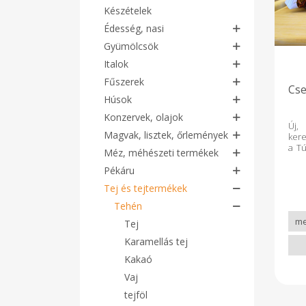
Készételek
Édesség, nasi
Gyümölcsök
Italok
Fűszerek
Cse
Húsok
Konzervek, olajok
Új,
Magvak, lisztek, őrlemények
kere
a Tú
Méz, méhészeti termékek
És 
mag
Pékáru
he
Tej és tejtermékek
Kosá
még
Tehén
Cse
Tej
ors
Ka
Karamellás tej
Sa
rend
Kakaó
elő
Vaj
ter
ille
tejföl
ter