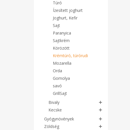
ízes
Túró
term
Ízesített joghurt
Ter
ala
Joghurt, Kefir
képv
Sajt
fej
táp
Paranyica
ada
tart
Sajtkrém
vaja
Körözött
kak
Mi
Krémtúró, túrórudi
gyer
Mozarella
Orda
Gomolya
savó
GrillSajt
Bivaly
Kecske
Gyógynövények
Zöldség