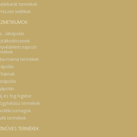
dárbarát termékek
tészeti kellékek
ZMETIKUMOK
z-, lábápolás
sztálkodószerek
nyvédelem,napozó
rmékek
ba-mama termékek
cápolás
rfiaknak
stápolás
jápolás
áj és fog higiéne
ógyhatású termékek
ándékcsomagok
yéb termékek
ZMŰVES TERMÉKEK