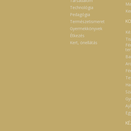
Társadalom
Ma
Technológia
Ker
Pedagógia
KO
Természetismeret
Gyermekkönyvek
Ké
Étkezés
Ti
Kert, önellátás
Fé
te
Ba
Ar
Fé
Te
Ha
Sz
Gy
Aj
Eg
KÉ