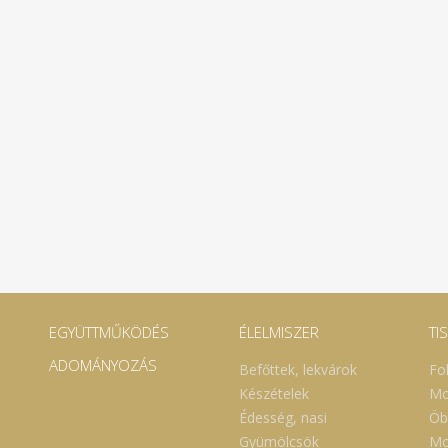
EGYÜTTMŰKÖDÉS
ÉLELMISZER
TI
ADOMÁNYOZÁS
Befőttek, lekvárok
Fo
Készételek
Mo
Édesség, nasi
Öb
Gyümölcsök
Mo