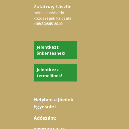
Zalatnay László
:
média, bevásárló
közösségek hálózata
+36(30)565-8049
Jelentkezz
önkéntesnek!
Jelentkezz
termelőnek!
Helyben a Jövőnk
Egyesület:
Adószám: