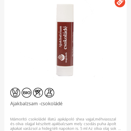
Ajakbalzsam -csokoládé
Mámorító csokoládé illatú ajakápoló shea vajjal,méhviasszal
és oliva olajjal készített ajakbalzsam mely csodás puha ápolt
ajkakat varázsol a hideg téli napokon is. 5 ml Az olíva olaj sok