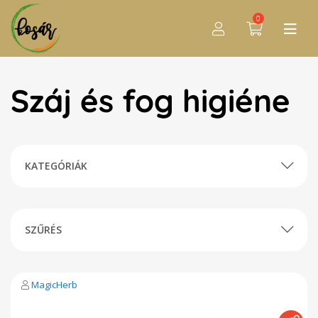
0
Száj és fog higiéne
KATEGÓRIÁK
SZŰRÉS
MagicHerb