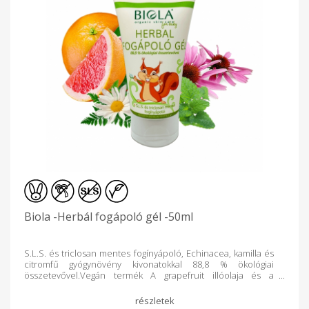
Biola -Herbál fogápoló gél -50ml
S.L.S. és triclosan mentes fogínyápoló, Echinacea, kamilla és
citromfű gyógynövény kivonatokkal 88,8 % ökológiai
összetevővel.Vegán termék A grapefruit illóolaja és a
citromfű kivonata a megfelelő szájhigiéniás állapotot, üde
leheletet biztosítja. A bíbor kasvirág, kamilla, kivonata a
szájnyálkahártya és a fogíny regenerálódását segíti. Három év