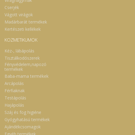
Virághagymák
Cserjék
Vágott virágok
Madárbarát termékek
Kertészeti kellékek
KOZMETIKUMOK
Kéz-, lábápolás
Tisztálkodószerek
Fényvédelem,napozó
termékek
Baba-mama termékek
Arcápolás
Férfiaknak
Testápolás
Hajápolás
Száj és fog higiéne
Gyógyhatású termékek
Ajándékcsomagok
Egyéb termékek