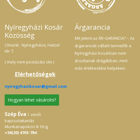
Nyíregyházi Kosár
Árgarancia
Közösség
Mit jelent az ÁR-GARANCIA? – Az
Címünk: Nyíregyháza, Hatzel
árgaranciát vállaló termelők a
tér 7.
Nyíregyházi Kosárban nem
árusítanak drágábban, mint
( mely nem postázási cím )
más értékesítési helyeken.
Elérhetőségek
nyiregyhazikosar@gmail.com
Hogyan lehet vásárolni?
Szép Éva :
vevői
kapcsolattartás
Munkanapokon 8-16 ig
+36(20) 4705-784