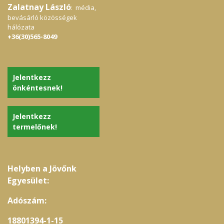
Zalatnay László
: média,
bevásárló közösségek
hálózata
+36(30)565-8049
Jelentkezz
önkéntesnek!
Jelentkezz
termelőnek!
Helyben a Jövőnk
Egyesület:
Adószám:
18801394-1-15