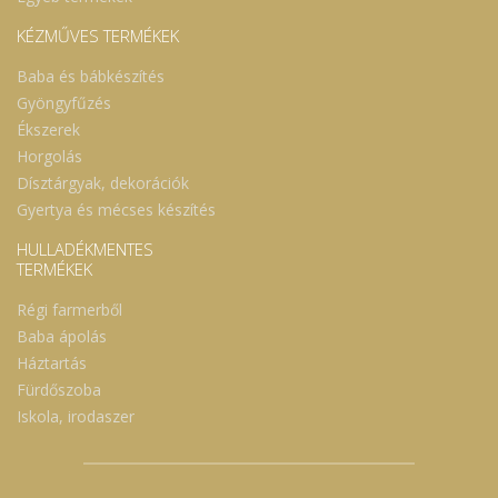
KÉZMŰVES TERMÉKEK
Baba és bábkészítés
Gyöngyfűzés
Ékszerek
Horgolás
Dísztárgyak, dekorációk
Gyertya és mécses készítés
HULLADÉKMENTES
TERMÉKEK
Régi farmerből
Baba ápolás
Háztartás
Fürdőszoba
Iskola, irodaszer