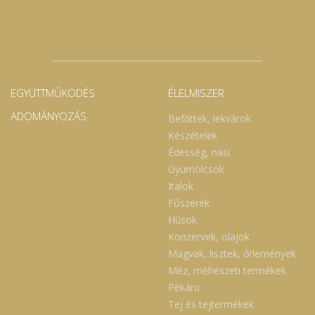
EGYÜTTMŰKÖDÉS
ÉLELMISZER
ADOMÁNYOZÁS
Befőttek, lekvárok
Készételek
Édesség, nasi
Gyümölcsök
Italok
Fűszerek
Húsok
Konzervek, olajok
Magvak, lisztek, őrlemények
Méz, méhészeti termékek
Pékáru
Tej és tejtermékek