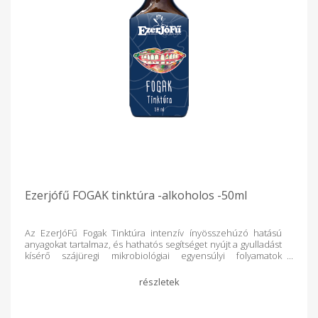
vaj,méhviasz,citromfü illoolaj
Ezerjófű FOGAK tinktúra -alkoholos -50ml
Az EzerJóFű Fogak Tinktúra intenzív ínyösszehúzó hatású
anyagokat tartalmaz, és hathatós segítséget nyújt a gyulladást
kísérő szájüregi mikrobiológiai egyensúlyi folyamatok
helyreállításában. Összetevők: EzerJóFű rendezett víz, etil
alkoholos gyógynövény tinktúra (szegfűszeg, cserszömörce,
echinacea purpurea, orvosi zsálya, tölgyfakéreg, borsmenta,
cayenne). Vizes-alkoholos
gyógynövénykivonat, Alkoholtartalom: 36 V/V % Az EzerJóFű