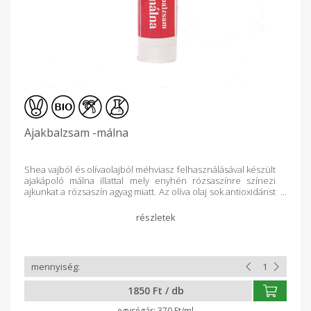
Ajakbalzsam -málna
Shea vajból és olívaolajból méhviasz felhasználásával készült
ajakápoló málna illattal mely enyhén rózsaszínre színezi
ajkunkat a rózsaszín agyag miatt. Az olíva olaj sok antioxidánst
és természetes vitamint tartalmaz. A száraz bőr nagy barátja.
Shea vaj gyorsítja a hegképződést. Óvja, táplálja, puhává
teszi, ápolja, regenerálja a bőrt, helyreállítja a rugalmasságát.
Hidratáló, gyulladáscsökkentő, öregedéslassító. Méhviasz
hidratáló, bőrfeszesítő, regeneráló, hegképző, gyulladásgátló
hatással. A rózsaszín agyag antibakteriális, méregtelenítő,
bőrnyugtató, tisztító, szerkezetjavító, regeneráló hatásokkal
bír. Minden bőrtípusra használhatjuk. Málna 100% illatolaj -
1850 Ft / db
édes gyümölcs illata melynek használatakor a finom érett
gyümölcsre emlékeztet. Összetétel oliva olaj, shea
370 Ft/ml