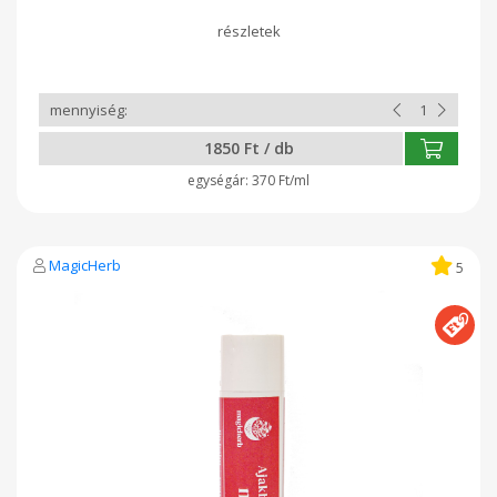
antioxidánst és természetes vitamint tartalmaz. A száraz bőr
nagy barátja. Shea vaj gyorsítja a hegképződést. Óvja, táplálja,
puhává teszi, ápolja, regenerálja a bőrt, helyreállítja a
rugalmasságát. Hidratáló, gyulladáscsökkentő,
öregedéslassító. Méhviasz hidratáló, bőrfeszesítő,
regeneráló, hegképző, gyulladásgátló hatással. Összetétel
oliva olaj, shea vaj,méhviasz,kakaó,csokoládé illoolaj
1850 Ft / db
370 Ft/ml
MagicHerb
5