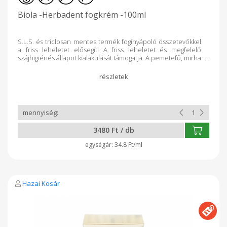
Biola -Herbadent fogkrém -100ml
S.L.S. és triclosan mentes termék fogínyápoló összetevőkkel
a friss leheletet elősegíti A friss leheletet és megfelelő
szájhigiénés állapot kialakulását támogatja. A pemetefű, mirha
és bíbor kasvirág kivonata a fogíny és szájnyálkahártya
regenerálódását segíti. Kíméletesen de hatékonyan polírozza
és mérsékelheti a fogkő lerakódását. Alkalmazása: kb. 1 ml
fogkrémet a fogkefére viszünk, majd a fogtisztítás helyes
gyakorlata szerint eloszlatjuk a fogakon. Kétszer öblítsük ki a
szájüreget a fogmosást követően. Állatkísérlet mentes,
pálmaolaj mentes, SLS mentes, fluor mentes, GMO mentes,
Vegán termék Kiszerelés: 100 ml Gyártó: Biola Biokozmetikai
3480 Ft / db
Kft Kecskemét
34.8 Ft/ml
Hazai Kosár