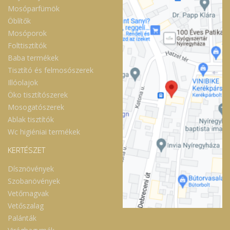
Mosóparfümök
Öblítők
Mosóporok
Folttisztítók
Baba termékek
Tisztító és felmosószerek
Illóolajok
Öko tisztítószerek
Mosogatószerek
Ablak tisztítók
Wc higiéniai termékek
KERTÉSZET
Dísznövények
Szobanövények
Vetőmagvak
Vetőszalag
Palánták