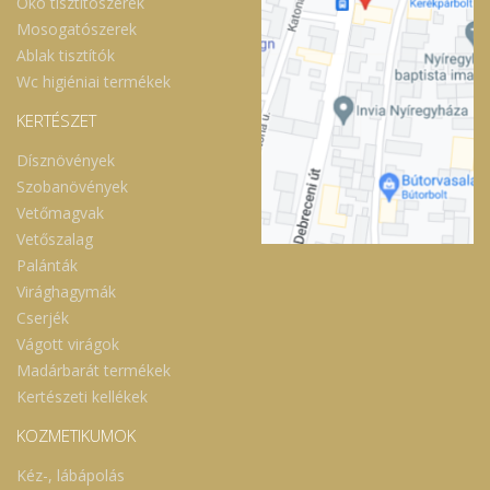
Öko tisztítószerek
Mosogatószerek
Ablak tisztítók
Wc higiéniai termékek
KERTÉSZET
Dísznövények
Szobanövények
Vetőmagvak
Vetőszalag
Palánták
Virághagymák
Cserjék
Vágott virágok
Madárbarát termékek
Kertészeti kellékek
KOZMETIKUMOK
Kéz-, lábápolás