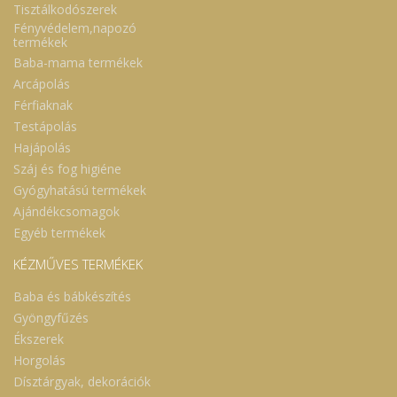
Tisztálkodószerek
Fényvédelem,napozó
termékek
Baba-mama termékek
Arcápolás
Férfiaknak
Testápolás
Hajápolás
Száj és fog higiéne
Gyógyhatású termékek
Ajándékcsomagok
Egyéb termékek
KÉZMŰVES TERMÉKEK
Baba és bábkészítés
Gyöngyfűzés
Ékszerek
Horgolás
Dísztárgyak, dekorációk