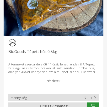
BioGoods Tépett hús 0,5kg
A terméket szerda délelőtt 11 óráig lehet rendelni! A Tépett
hús egy lassú tűzön, órákon át sült, rendkívül omlós hús,
amelyet villával könnyedén szálaira lehet szedni. Elkésztési
javaslat: A kulcs a „low and slow” (alacsony hőfokon, lassan)
elv. Ez történhet grillezőn, sütőben (110–130 °C-on 5–8 órán
át), vagy lassúfőző edényben is. Összetevők: Mangalica hús,
mangalica zsír, étkezési só, worchester szósz, szójaszósz,
fűszerpaprika, fokhagyma, őrölt bors, őrölt kömény,
koriander, római kömény, ketchup, oregánó, , majoranna,
vöröshagyma, cukor, mustár / Allergének: mustár, szója / Fő
tevékenységünk a mangalica tenyésztés. (Egyetlen őshonos
4350 Ft / csomag
sertésünk) Két telepünkön, Újcsanáloson és Kesznyétenben