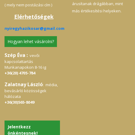
árusítanak drágábban, mint
( mely nem postázási cím )
más értékesítési helyeken.
Elérhetőségek
nyiregyhazikosar@gmail.com
Hogyan lehet vásárolni?
Szép Éva :
vevői
kapcsolattartás
Munkanapokon 8-16 ig
+36(20) 4705-784
Zalatnay László
: média,
bevásárló közösségek
hálózata
+36(30)565-8049
Jelentkezz
önkéntesnek!