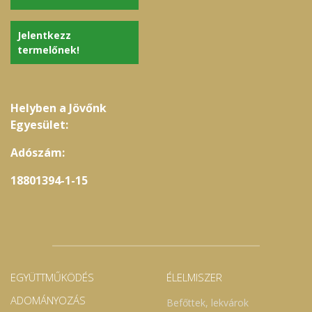
Jelentkezz
termelőnek!
Helyben a Jövőnk
Egyesület:
Adószám:
18801394-1-15
EGYÜTTMŰKÖDÉS
ÉLELMISZER
ADOMÁNYOZÁS
Befőttek, lekvárok