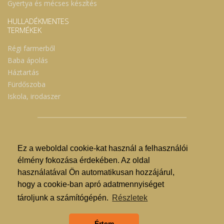
Gyertya és mécses készítés
HULLADÉKMENTES
TERMÉKEK
Régi farmerből
Baba ápolás
Háztartás
Fürdőszoba
Iskola, irodaszer
Ez a weboldal cookie-kat használ a felhasználói
© Nyíregyházi Kosár Közösség 2019.
élmény fokozása érdekében. Az oldal
használatával Ön automatikusan hozzájárul,
Hogyan lehet vásárolni?
hogy a cookie-ban apró adatmennyiséget
GDPR
tároljunk a számítógépén.
Részletek
ÁSZF
Értem