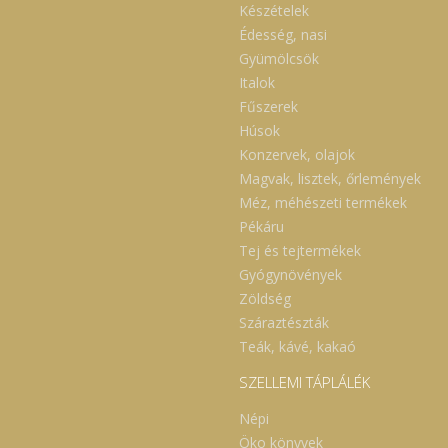
Készételek
Édesség, nasi
Gyümölcsök
Italok
Fűszerek
Húsok
Konzervek, olajok
Magvak, lisztek, őrlemények
Méz, méhészeti termékek
Pékáru
Tej és tejtermékek
Gyógynövények
Zöldség
Száraztészták
Teák, kávé, kakaó
SZELLEMI TÁPLÁLÉK
Népi
Öko könyvek