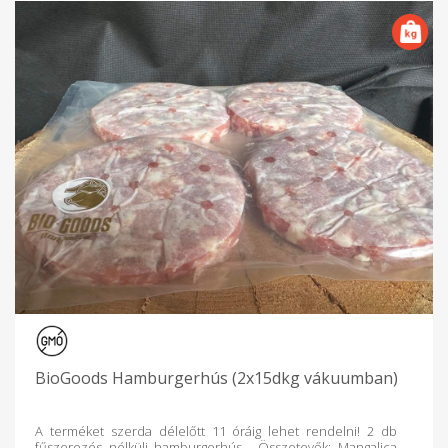
(2015): Fecskehasú mangalica tenyészkan I.díj - Farmer Expo
(2015): Fecskehasú mangalica tenyész-kocasüldő I.díj, II.díj -
Farmer Expo (2015): Legszebb mangalica malacos koca -
Farmer Expo (2015): Sertéstenyésztés Nagydíj - OMÉK (2015):
Kiállítói elismerés, mangalica kategóriában nem volt minősítés
- A kiállításokon minden alkalommal állítottunk ki vágóállatokat
is, melyeket nem bíráltak, csak a tenyészállatokat. - 2016-tól
nem tartottak sertés kategóriában tenyészbírálatot a
fenyegető ASP miatt. - 2019: Prima Primissima, az év
mezőgazdasági vállalkozója B-A-Z megyében Reméljük
termékeink az Önök elégedettségét is elérik. Termékeinkhez
jó étvágyat kívánunk!
BioGoods Hamburgerhús (2x15dkg vákuumban)
A terméket szerda délelőtt 11 óráig lehet rendelni! 2 db
fűszerezés nélküli hamburgerhús. Összetevők: Mangalica