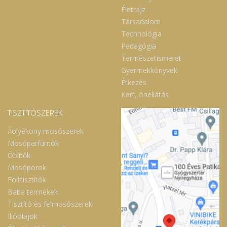
Életrajz
Társadalom
Technológia
Pedagógia
Természetismeret
Gyermekkönyvek
Étkezés
Kert, önellátás
TISZTÍTÓSZEREK
Folyékony mosószerek
Mosóparfümök
Öblítők
Mosóporok
Folttisztítók
Baba termékek
Tisztító és felmosószerek
Illóolajok