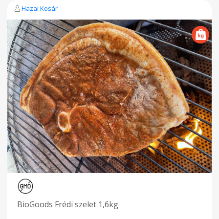
Hazai Kosár
BioGoods Frédi szelet 1,6kg