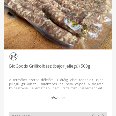
sertés kategóriában tenyészbírálatot a fenyegető ASP miatt. -
2019: Prima Primissima, az év mezőgazdasági vállalkozója B-
A-Z megyében Reméljük termékeink az Önök elégedettségét
is elérik. Termékeinkhez jó étvágyat kívánunk!
BioGoods Grillkolbász (bajor jellegű) 500g
A terméket szerda délelőtt 11 óráig lehet rendelni! Bajor
jellegű grillkolász Karakteres, de nem csípős. A magyar
kolbászokkal ellentétben nem tartalmaz fűszerpaprikát.
Összetevők: Mangalica hús, mangalica szalonna, nitrites pác
só, fokhagyma, őrölt bors, őrölt kömény, majoranna
Allergének: nitrit Fő tevékenységünk a mangalica tenyésztés.
(Egyetlen őshonos sertésünk) Két telepünkön, Újcsanáloson
és Kesznyétenben tartjuk állatainkat szabad levegőn, minden
állat származás igazolt(fajtatiszta). Állatainkat kizárólag GMO-