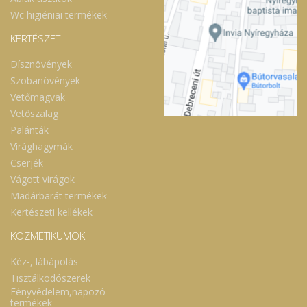
Wc higiéniai termékek
KERTÉSZET
Dísznövények
Szobanövények
Vetőmagvak
Vetőszalag
Palánták
Virághagymák
Cserjék
Vágott virágok
Madárbarát termékek
Kertészeti kellékek
KOZMETIKUMOK
Kéz-, lábápolás
Tisztálkodószerek
Fényvédelem,napozó
termékek