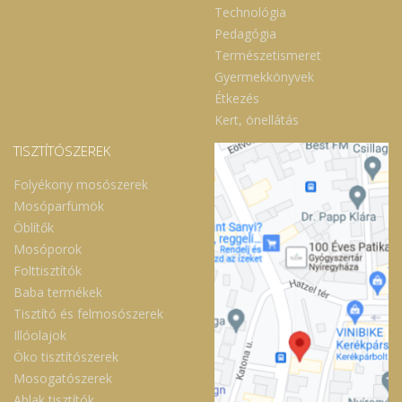
Technológia
Pedagógia
Természetismeret
Gyermekkönyvek
Étkezés
Kert, önellátás
TISZTÍTÓSZEREK
Folyékony mosószerek
Mosóparfümök
Öblítők
Mosóporok
Folttisztítók
Baba termékek
Tisztító és felmosószerek
Illóolajok
Öko tisztítószerek
Mosogatószerek
Ablak tisztítók