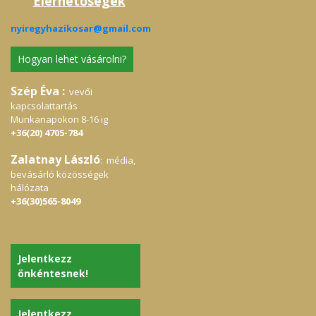
Elérhetőségek
nyiregyhazikosar@gmail.com
Hogyan lehet vásárolni?
Szép Éva :
vevői
kapcsolattartás
Munkanapokon 8-16 ig
+36(20) 4705-784
Zalatnay László
: média,
bevásárló közösségek
hálózata
+36(30)565-8049
Jelentkezz
önkéntesnek!
Jelentkezz