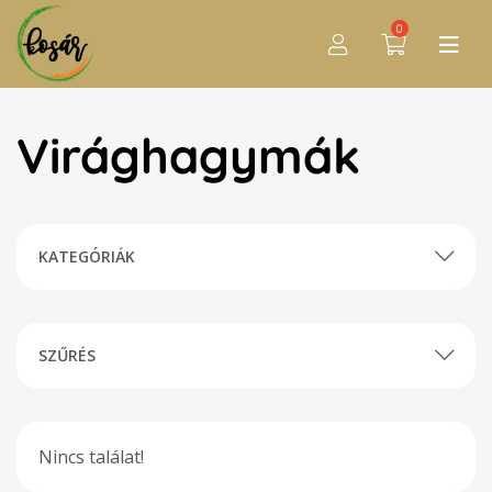
0
Virághagymák
KATEGÓRIÁK
SZŰRÉS
Nincs találat!