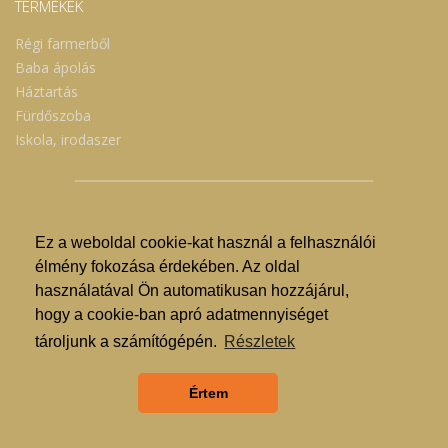
TERMÉKEK
Régi farmerből
Baba ápolás
Háztartás
Fürdőszoba
Iskola, irodaszer
Ez a weboldal cookie-kat használ a felhasználói
© Nyíregyházi Kosár Közösség 2019.
élmény fokozása érdekében. Az oldal
használatával Ön automatikusan hozzájárul,
Hogyan lehet vásárolni?
hogy a cookie-ban apró adatmennyiséget
GDPR
tároljunk a számítógépén.
Részletek
ÁSZF
Értem