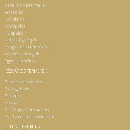
Baba-mama termékek
Arcápolás
Férfiaknak
Testápolás
Hajápolás
Száj és fog higiéne
Gyógyhatású termékek
Ajándékcsomagok
Egyéb termékek
KÉZMŰVES TERMÉKEK
Baba és bábkészítés
Gyöngyfűzés
Ékszerek
Horgolás
Dísztárgyak, dekorációk
Gyertya és mécses készítés
HULLADÉKMENTES