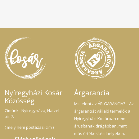
Nyíregyházi Kosár
Árgarancia
Közösség
Mit jelent az ÁR-GARANCIA? – Az
Címünk: Nyíregyháza, Hatzel
árgaranciát vállaló termelők a
tér 7.
Nyíregyházi Kosárban nem
árusítanak drágábban, mint
( mely nem postázási cím )
más értékesítési helyeken.