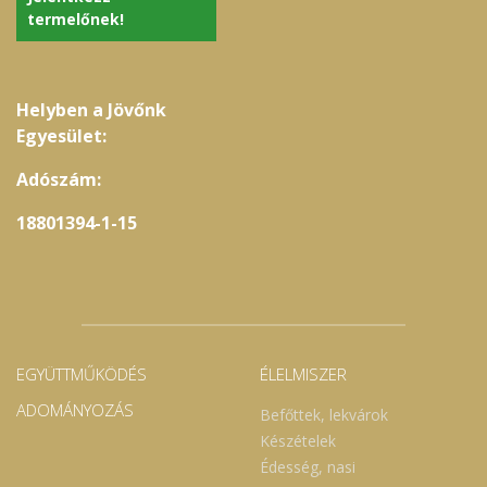
termelőnek!
Helyben a Jövőnk
Egyesület:
Adószám:
18801394-1-15
EGYÜTTMŰKÖDÉS
ÉLELMISZER
ADOMÁNYOZÁS
Befőttek, lekvárok
Készételek
Édesség, nasi