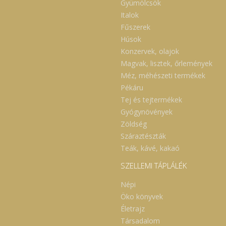
Gyümölcsök
Italok
Fűszerek
Húsok
Konzervek, olajok
Magvak, lisztek, őrlemények
Méz, méhészeti termékek
Pékáru
Tej és tejtermékek
Gyógynövények
Zöldség
Száraztészták
Teák, kávé, kakaó
SZELLEMI TÁPLÁLÉK
Népi
Öko könyvek
Életrajz
Társadalom