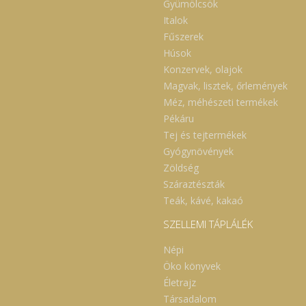
Gyümölcsök
Italok
Fűszerek
Húsok
Konzervek, olajok
Magvak, lisztek, őrlemények
Méz, méhészeti termékek
Pékáru
Tej és tejtermékek
Gyógynövények
Zöldség
Száraztészták
Teák, kávé, kakaó
SZELLEMI TÁPLÁLÉK
Népi
Öko könyvek
Életrajz
Társadalom