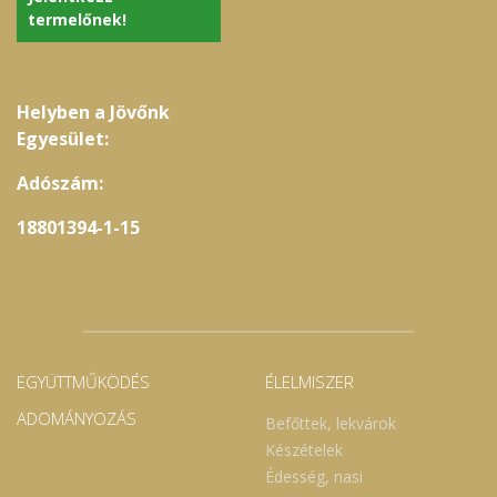
termelőnek!
Helyben a Jövőnk
Egyesület:
Adószám:
18801394-1-15
EGYÜTTMŰKÖDÉS
ÉLELMISZER
ADOMÁNYOZÁS
Befőttek, lekvárok
Készételek
Édesség, nasi