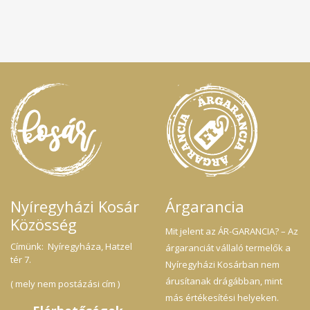
Nyíregyházi Kosár
Árgarancia
Közösség
Mit jelent az ÁR-GARANCIA? – Az
Címünk: Nyíregyháza, Hatzel
árgaranciát vállaló termelők a
tér 7.
Nyíregyházi Kosárban nem
árusítanak drágábban, mint
( mely nem postázási cím )
más értékesítési helyeken.