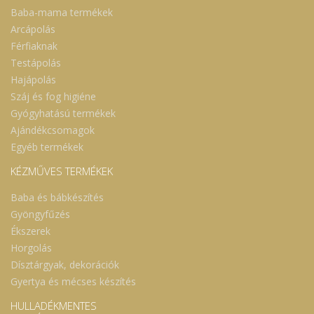
Baba-mama termékek
Arcápolás
Férfiaknak
Testápolás
Hajápolás
Száj és fog higiéne
Gyógyhatású termékek
Ajándékcsomagok
Egyéb termékek
KÉZMŰVES TERMÉKEK
Baba és bábkészítés
Gyöngyfűzés
Ékszerek
Horgolás
Dísztárgyak, dekorációk
Gyertya és mécses készítés
HULLADÉKMENTES