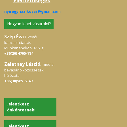
Elérhetőségek
nyiregyhazikosar@gmail.com
Hogyan lehet vásárolni?
Szép Éva :
vevői
kapcsolattartás
Munkanapokon 8-16 ig
+36(20) 4705-784
Zalatnay László
: média,
bevásárló közösségek
hálózata
+36(30)565-8049
Jelentkezz
önkéntesnek!
Jelentkezz