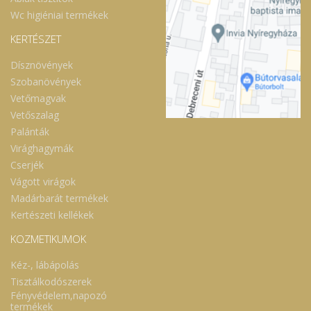
Wc higiéniai termékek
KERTÉSZET
Dísznövények
Szobanövények
Vetőmagvak
Vetőszalag
Palánták
Virághagymák
Cserjék
Vágott virágok
Madárbarát termékek
Kertészeti kellékek
KOZMETIKUMOK
Kéz-, lábápolás
Tisztálkodószerek
Fényvédelem,napozó
termékek