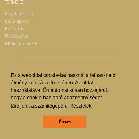
TERMÉKEK
Régi farmerből
Baba ápolás
Háztartás
Fürdőszoba
Iskola, irodaszer
Ez a weboldal cookie-kat használ a felhasználói
© Nyíregyházi Kosár Közösség 2019.
élmény fokozása érdekében. Az oldal
használatával Ön automatikusan hozzájárul,
Hogyan lehet vásárolni?
hogy a cookie-ban apró adatmennyiséget
GDPR
tároljunk a számítógépén.
Részletek
ÁSZF
Értem