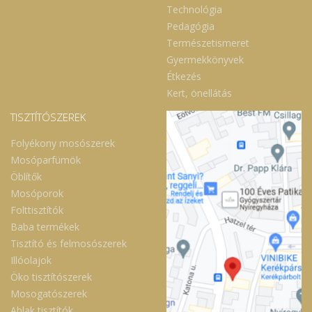
Technológia
Pedagógia
Természetismeret
Gyermekkönyvek
Étkezés
Kert, önellátás
TISZTÍTÓSZEREK
Folyékony mosószerek
Mosóparfümök
Öblítők
Mosóporok
Folttisztítók
Baba termékek
Tisztító és felmosószerek
Illóolajok
Öko tisztítószerek
Mosogatószerek
Ablak tisztítók