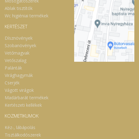
Mosogatószerek
Ablak tisztítók
Wc higiéniai termékek
KERTÉSZET
Dísznövények
Szobanövények
Vetőmagvak
Vetőszalag
Palánták
Virághagymák
Cserjék
Vágott virágok
Madárbarát termékek
Kertészeti kellékek
KOZMETIKUMOK
Kéz-, lábápolás
Tisztálkodószerek