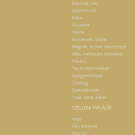
Édesség, nasi
Gyümölcsök
Italok
Fűszerek
Húsok
Konzervek, olajok
Magvak, lisztek, őrlemények
Méz, méhészeti termékek
Pékáru
Tej és tejtermékek
Gyógynövények
Zöldség
Száraztészták
Teák, kávé, kakaó
SZELLEMI TÁPLÁLÉK
Népi
Öko könyvek
Életrajz