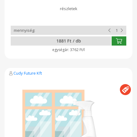
ablaktisztítót a tisztítandó felületre, majd törölje szárazra.
Csíkmentes ragyogás! Összetevők: oldószerek
1881 Ft / db
3762 Ft/l
Cudy Future Kft