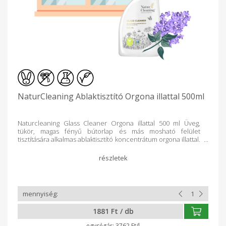
NaturCleaning Ablaktisztító Orgona illattal 500ml
Naturcleaning Glass Cleaner Orgona illattal 500 ml Üveg,
tükör, magas fényű bútorlap és más mosható felület
tisztítására alkalmas ablaktisztító koncentrátum orgona illattal.
Permetezze az ablaktisztítót a tisztítandó felületre, majd
törölje szárazra. Csíkmentes ragyogás! Összetevők:
oldószerek
1881 Ft / db
3762 Ft/l