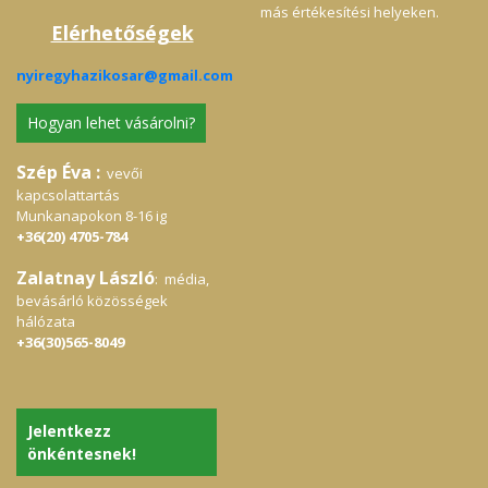
más értékesítési helyeken.
Elérhetőségek
nyiregyhazikosar@gmail.com
Hogyan lehet vásárolni?
Szép Éva :
vevői
kapcsolattartás
Munkanapokon 8-16 ig
+36(20) 4705-784
Zalatnay László
: média,
bevásárló közösségek
hálózata
+36(30)565-8049
Jelentkezz
önkéntesnek!