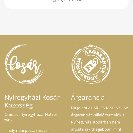
Nyíregyházi Kosár
Árgarancia
Közösség
Mit jelent az ÁR-GARANCIA? – Az
Címünk: Nyíregyháza, Hatzel
árgaranciát vállaló termelők a
tér 7.
Nyíregyházi Kosárban nem
árusítanak drágábban, mint
( mely nem postázási cím )