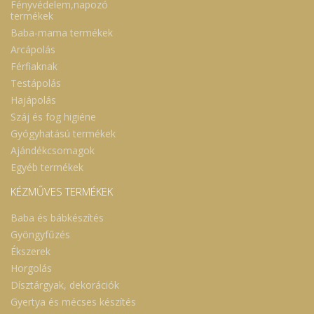
Fényvédelem,napozó
termékek
Baba-mama termékek
Arcápolás
Férfiaknak
Testápolás
Hajápolás
Száj és fog higiéne
Gyógyhatású termékek
Ajándékcsomagok
Egyéb termékek
KÉZMŰVES TERMÉKEK
Baba és bábkészítés
Gyöngyfűzés
Ékszerek
Horgolás
Dísztárgyak, dekorációk
Gyertya és mécses készítés