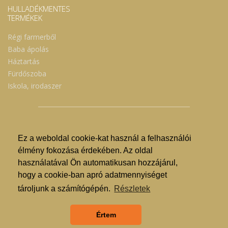
HULLADÉKMENTES
TERMÉKEK
Régi farmerből
Baba ápolás
Háztartás
Fürdőszoba
Iskola, irodaszer
Ez a weboldal cookie-kat használ a felhasználói
© Nyíregyházi Kosár Közösség 2019.
élmény fokozása érdekében. Az oldal
használatával Ön automatikusan hozzájárul,
Hogyan lehet vásárolni?
hogy a cookie-ban apró adatmennyiséget
GDPR
tároljunk a számítógépén.
Részletek
ÁSZF
Értem