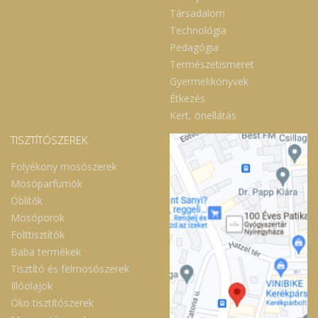
Társadalom
Technológia
Pedagógia
Természetismeret
Gyermekkönyvek
Étkezés
Kert, önellátás
TISZTÍTÓSZEREK
Folyékony mosószerek
Mosóparfümök
Öblítők
Mosóporok
Folttisztítók
Baba termékek
Tisztító és felmosószerek
Illóolajok
Öko tisztítószerek