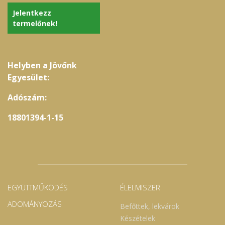
Jelentkezz
termelőnek!
Helyben a Jövőnk
Egyesület:
Adószám:
18801394-1-15
EGYÜTTMŰKÖDÉS
ÉLELMISZER
ADOMÁNYOZÁS
Befőttek, lekvárok
Készételek