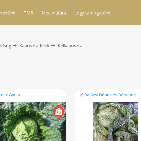
melőink
TMR
Mecenatúra
Légy támogatónk!
ldség
Káposzta félék
Kelkáposzta
tesz Gyula
Balázsi Dénes és Dénesné