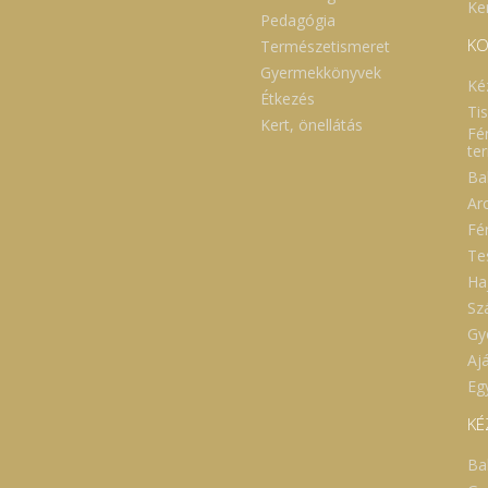
Ker
Pedagógia
KO
Természetismeret
Gyermekkönyvek
Ké
Étkezés
Ti
Kert, önellátás
Fé
te
Ba
Ar
Fé
Te
Ha
Sz
Gy
Aj
Eg
KÉ
Ba