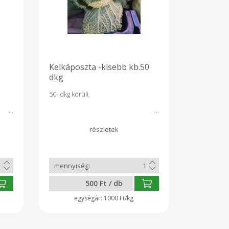
Kelkáposzta -kisebb kb.50
dkg
50- dkg körüli,
500 Ft / db
1000 Ft/kg