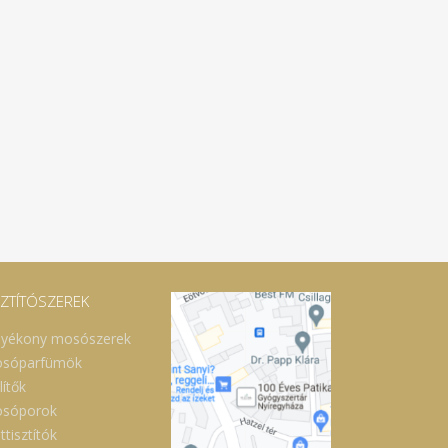
SZTÍTÓSZEREK
lyékony mosószerek
sóparfümök
lítők
sóporok
ttisztítók