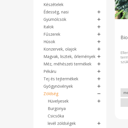
Készételek
Édesség, nasi
Gyümölcsök
Italok
Fűszerek
Bio
Húsok
Konzervek, olajok
Ell
Magvak, lisztek, őrlemények
ter
szü
Méz, méhészeti termékek
Pékáru
Tej és tejtermékek
Gyógynövények
Zöldség
Hüvelyesek
Burgonya
Csicsóka
levél zöldségek