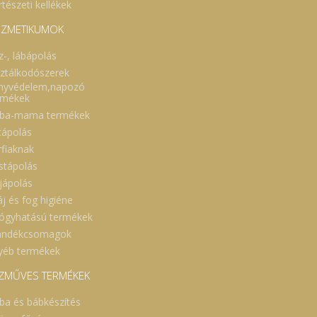
tészeti kellékek
ZMETIKUMOK
z-, lábápolás
sztálkodószerek
nyvédelem,napozó
rmékek
ba-mama termékek
cápolás
rfiaknak
stápolás
jápolás
áj és fog higiéne
ógyhatású termékek
ándékcsomagok
yéb termékek
ZMŰVES TERMÉKEK
ba és bábkészítés