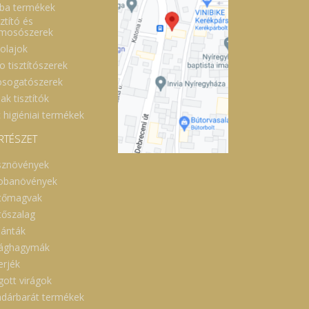
ba termékek
ztító és
lmosószerek
óolajok
o tisztítószerek
sogatószerek
ak tisztítók
 higiéniai termékek
RTÉSZET
sznövények
obanövények
tőmagvak
tőszalag
lánták
rághagymák
erjék
gott virágok
dárbarát termékek