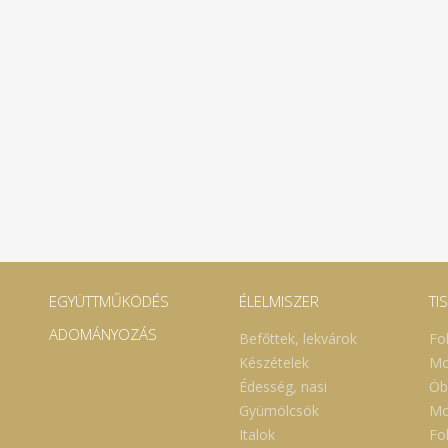
EGYÜTTMŰKÖDÉS
ÉLELMISZER
TI
ADOMÁNYOZÁS
Befőttek, lekvárok
Fo
Készételek
Mo
Édesség, nasi
Öb
Gyümölcsök
Mo
Italok
Fol