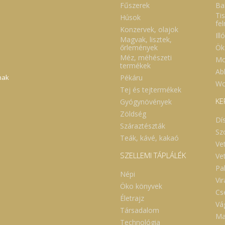
Fűszerek
Ba
Tis
Húsok
fe
Konzervek, olajok
Ill
Magvak, lisztek,
Ök
őrlemények
Méz, méhészeti
Mo
termékek
Abl
Pékáru
nak
Wc
Tej és tejtermékek
KE
Gyógynövények
Zöldség
Dí
Száraztészták
Sz
Teák, kávé, kakaó
Ve
SZELLEMI TÁPLÁLÉK
Ve
Pa
Népi
Vi
Öko könyvek
Cs
Életrajz
Vá
Társadalom
Ma
Technológia