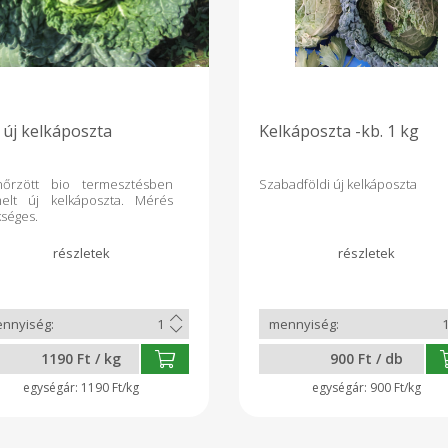
 új kelkáposzta
Kelkáposzta -kb. 1 kg
enőrzött bio termesztésben
Szabadföldi új kelkáposzta
melt új kelkáposzta. Mérés
kséges.
1190 Ft / kg
900 Ft / db
1190 Ft/kg
900 Ft/kg