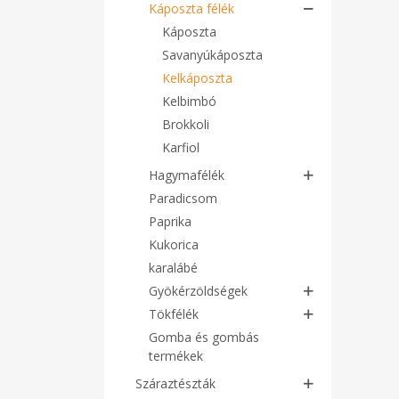
Káposzta félék
Káposzta
Savanyúkáposzta
Kelkáposzta
Kelbimbó
Brokkoli
Karfiol
Hagymafélék
Paradicsom
Paprika
Kukorica
karalábé
Gyökérzöldségek
Tökfélék
Gomba és gombás
termékek
Száraztészták