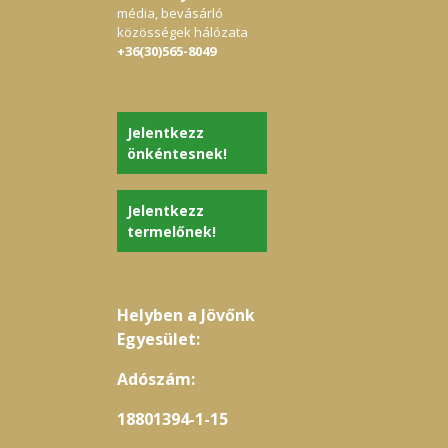
média, bevásárló
közösségek hálózata
+36(30)565-8049
Jelentkezz
önkéntesnek!
Jelentkezz
termelőnek!
Helyben a Jövőnk
Egyesület:
Adószám:
18801394-1-15