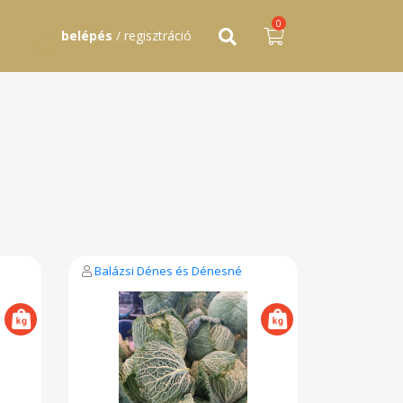
0
belépés
/ regisztráció
Balázsi Dénes és Dénesné