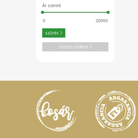
Ár szerint
szűrés
összes törlése