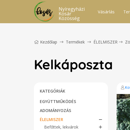
Nyíregyházi
Vásárlás
Ter
Kosár
Közösség
Kezdőlap
Termékek
ÉLELMISZER
Zö
Kelkáposzta
Ko
KATEGÓRIÁK
EGYÜTTMŰKÖDÉS
ADOMÁNYOZÁS
ÉLELMISZER
Befőttek, lekvárok