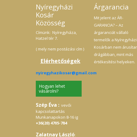
Nyíregyházi
Árgarancia
Kosár
Mit jelent az ÁR-
Közösség
GARANCIA? – Az
Címünk: Nyíregyháza,
árgaranciát vállaló
Hatzel tér 7.
termelők a Nyíregyházi
Kosárban nem árusíta
( mely nem postázási cím )
drágábban, mint más
Elérhetőségek
értékesítési helyeken.
nyiregyhazikosar@gmail.com
Hogyan lehet
vásárolni?
Szép Éva :
vevői
kapcsolattartás
Munkanapokon 8-16 ig
+36(20) 4705-784
Zalatnay László
: