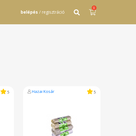
0
belépés
/ regisztráció
Hazai Kosár
5
5