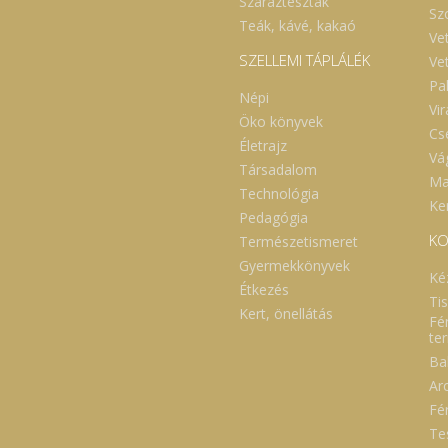
Száraztészták
Sz
Teák, kávé, kakaó
Ve
SZELLEMI TÁPLÁLÉK
Ve
Pa
Népi
Vi
Öko könyvek
Cs
Életrajz
Vá
Társadalom
Ma
Technológia
Ker
Pedagógia
KO
Természetismeret
Gyermekkönyvek
Ké
Étkezés
Ti
Kert, önellátás
Fé
te
Ba
Ar
Fé
Te