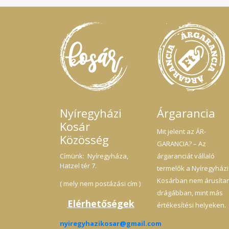
Nyíregyházi
Árgarancia
Kosár
Mit jelent az ÁR-
Közösség
GARANCIA? – Az
Címünk: Nyíregyháza,
árgaranciát vállaló
Hatzel tér 7.
termelők a Nyíregyházi
Kosárban nem árusíta
( mely nem postázási cím )
drágábban, mint más
Elérhetőségek
értékesítési helyeken.
nyiregyhazikosar@gmail.com