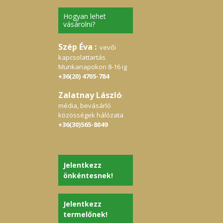
Hogyan lehet
vásárolni?
Szép Éva :
vevői
kapcsolattartás
Munkanapokon 8-16 ig
+36(20) 4705-784
Zalatnay László
:
média, bevásárló
közösségek hálózata
+36(30)565-8049
Jelentkezz
önkéntesnek!
Jelentkezz
termelőnek!