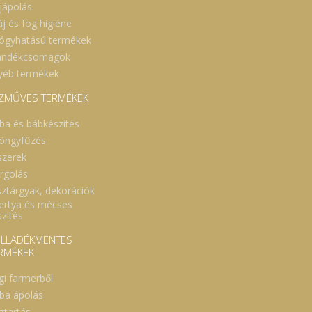
jápolás
áj és fog higiéne
ógyhatású termékek
ándékcsomagok
yéb termékek
ZMŰVES TERMÉKEK
ba és bábkészítés
öngyfűzés
szerek
rgolás
sztárgyak, dekorációk
ertya és mécses
szítés
LLADÉKMENTES
RMÉKEK
gi farmerből
ba ápolás
ztartás