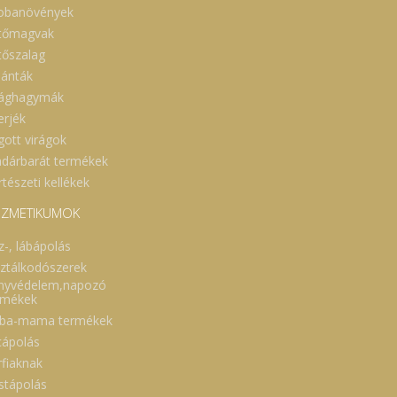
obanövények
tőmagvak
tőszalag
lánták
rághagymák
erjék
gott virágok
dárbarát termékek
tészeti kellékek
ZMETIKUMOK
z-, lábápolás
sztálkodószerek
nyvédelem,napozó
rmékek
ba-mama termékek
cápolás
rfiaknak
stápolás