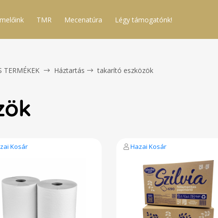
melőink
TMR
Mecenatúra
Légy támogatónk!
S TERMÉKEK
Háztartás
takarító eszközök
zök
zai Kosár
Hazai Kosár