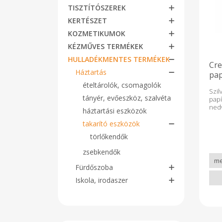
TISZTÍTÓSZEREK
KERTÉSZET
KOZMETIKUMOK
KÉZMŰVES TERMÉKEK
HULLADÉKMENTES TERMÉKEK
Cre
Háztartás
pap
lap
ételtárolók, csomagolók
Szi
tányér, evőeszköz, szalvéta
pap
ned
háztartási eszközök
kony
magy
takarító eszközök
egy
törlőkendők
ala
tek
zsebkendők
fe
ha
Fürdőszoba
fes
új
Iskola, irodaszer
újr
le
ké
kons
hog