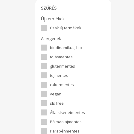
leh
mikö
SZŰRÉS
arr
ille
Új termékek
rak
leh
Csak új termékek
csök
láb
Allergének
tek
Pisz
biodinamikus, bio
tojásmentes
gluténmentes
tejmentes
cukormentes
vegán
sls free
Állatkísérletmentes
Pálmaolajmentes
Parabénmentes