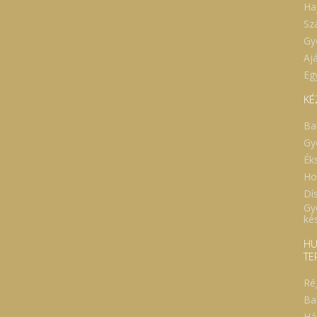
Ha
Sz
Gy
Aj
Eg
KÉ
Ba
Gy
Ék
Ho
Dí
Gy
ké
HU
TE
Ré
Ba
Há