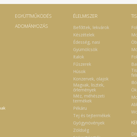
EGYÜTTMŰKÖDÉS
ÉLELMISZER
TI
ADOMÁNYOZÁS
Befőttek, lekvárok
Fo
Készételek
Mo
Édesség, nasi
Öb
Gyümölcsök
Mo
Italok
Fol
Fűszerek
Ba
Tis
Húsok
fe
Konzervek, olajok
Ill
Magvak, lisztek,
Ök
őrlemények
Méz, méhészeti
Mo
termékek
Abl
Pékáru
nak
Wc
Tej és tejtermékek
KE
Gyógynövények
Zöldség
Dí