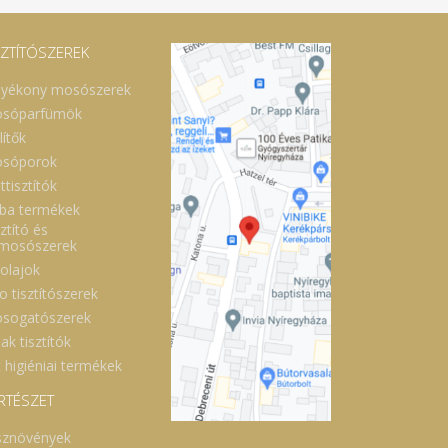
SZTÍTÓSZEREK
lyékony mosószerek
sóparfümök
lítők
sóporok
ttisztítók
ba termékek
ztító és
lmosószerek
óolajok
o tisztítószerek
sogatószerek
ak tisztítók
 higiéniai termékek
RTÉSZET
sznövények