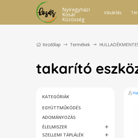
Nyíregyházi
Vásárlás
Ter
Kosár
Közösség
Kezdőlap
Termékek
HULLADÉKMENTE
takarító eszkö
Ha
KATEGÓRIÁK
EGYÜTTMŰKÖDÉS
ADOMÁNYOZÁS
ÉLELMISZER
SZELLEMI TÁPLÁLÉK