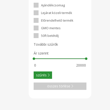
Ajándékcsomag
Lejárat közeli termék
Előrendelhető termék
GMO mentes
50ft betétdíj
További szűrők
Ár szerint
szűrés
összes törlése