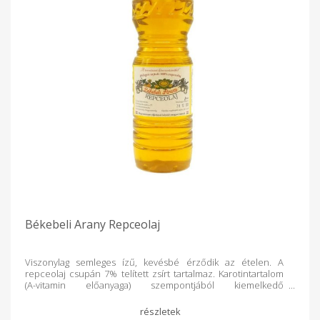
Békebeli Arany Repceolaj
Viszonylag semleges ízű, kevésbé érződik az ételen. A
repceolaj csupán 7% telített zsírt tartalmaz. Karotintartalom
(A-vitamin előanyaga) szempontjából kiemelkedő
természetes vitaminforrás. Zöldesbarnás színét a
klorofilloknak köszönheti. Nemesített, erukasav-mentes
repcéből készül, így biztonságos a fogyasztása. Felhasználási