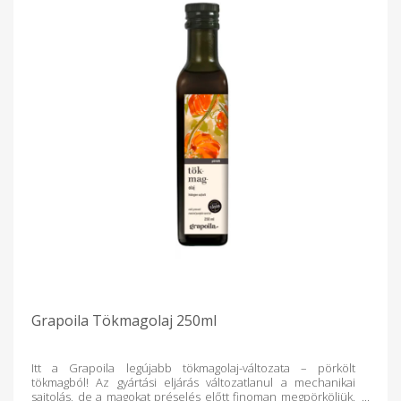
Grapoila Tökmagolaj 250ml
Itt a Grapoila legújabb tökmagolaj-változata – pörkölt
tökmagból! Az gyártási eljárás változatlanul a mechanikai
sajtolás, de a magokat préselés előtt finoman megpörköljük.