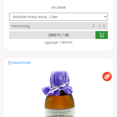
fázisában elillan. Közvetlenül a napraforgóból, kizárólag
mechanikai eszközökkel előállított első osztályú étolaj.
Felhasználási javaslat: kitűnően alkalmas sütéshez, főzéshez,
grillezéshez és pácoláshoz. Salátára is önthetjük. A benne
készült étel mennyeien finom lesz!
2800 Ft / db
1400 Ft/l
Hazai Kosár