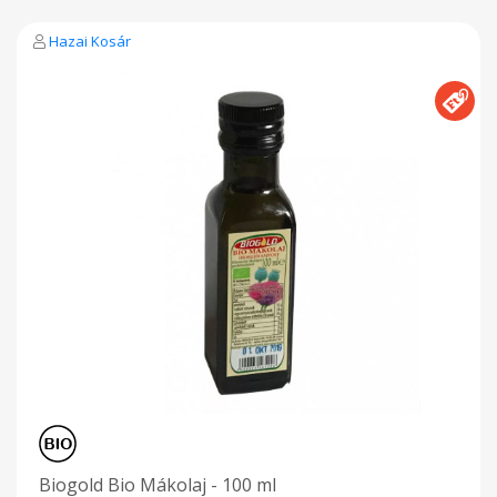
Felhasználási javaslat Jól használható nyers zöldségekhez,
salátákhoz, kifőtt tésztákhoz. Ízlés szerint sóval ízesítve,
Hazai Kosár
finom kenyérrel fogyasztva, zöldségekkel kitűnő reggelit-
uzsonnát készíthetünk vele. Kifejezetten aromás
íze pikánsan fűszerezi ételeinket. Kiszerelés: 200ml, ill. 500ml
Tárolása: napfénytől védett, száraz, hűvös helyen. Felbontás
után hűtőben tárolandó. Átlagos tápérték/100g Energia: 3700
kJ / 900 kcal Zsír: 100 g amelyből telített zsírsavak: 18 g
Szénhidrát: 0 g amelyből cukor: 0 g Fehérje: 0 g Só: 0 g
Biogold Bio Mákolaj - 100 ml