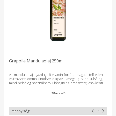
Grapoila Mandulaolaj 250ml
A mandulaolaj gazdag B-vitamin-forrás, magas telítetlen
zsírsavtartalommal (linolsav, olajsav, Omega-9). Mind külsőleg,
mind belsőleg használható. Elősegíti az emésztést, csökkenti
az éhségérzetet, szépíti a bőrt, a hajat és a körmöket. A
mandulaolaj fontos összetevője számos masszázsolajnak és
kozmetikai készítménynek, de önmagában is használható,
bármely bőrtípus kezelésére. Enyhén édes ízű, tökéletesen
illik gyümölcssalátákhoz, szószokhoz, illetve süteményekhez.
A frissesség megőrzése érdekében a hidegen sajtolt olajokat
fénytől, hőtől (tűzhely, radiátor stb.) védett, hűvös helyen