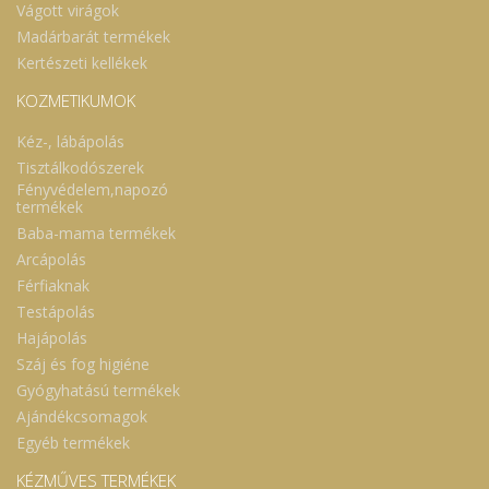
Vágott virágok
Madárbarát termékek
Kertészeti kellékek
KOZMETIKUMOK
Kéz-, lábápolás
Tisztálkodószerek
Fényvédelem,napozó
termékek
Baba-mama termékek
Arcápolás
Férfiaknak
Testápolás
Hajápolás
Száj és fog higiéne
Gyógyhatású termékek
Ajándékcsomagok
Egyéb termékek
KÉZMŰVES TERMÉKEK