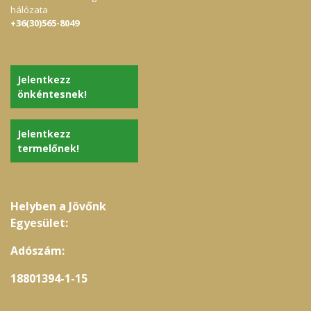
hálózata
+36(30)565-8049
Jelentkezz
önkéntesnek!
Jelentkezz
termelőnek!
Helyben a Jövőnk
Egyesület:
Adószám:
18801394-1-15