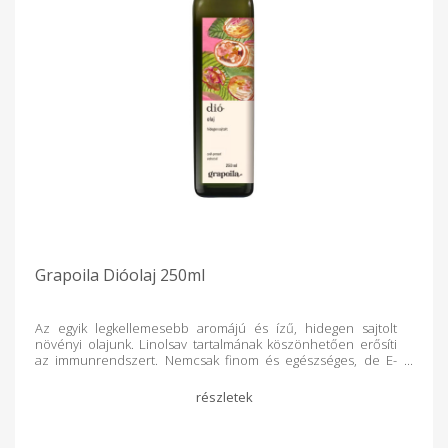
Grapoila Dióolaj 250ml
Az egyik legkellemesebb aromájú és ízű, hidegen sajtolt
növényi olajunk. Linolsav tartalmának köszönhetően erősíti
az immunrendszert. Nemcsak finom és egészséges, de E-
vitamin tartalmának köszönhetően bőrápoló hatású is.
Különösen jót tesz a száraz, kirepedezett bőrnek. Kellemes
íze és számos, pozitív élettani hatása miatt használjuk
rendszeresen! Kiváló salátaolaj, íze jól illik sajtok, gyümölcsök
mellé. Ízesíthetünk vele szószokat, töltelékeket,