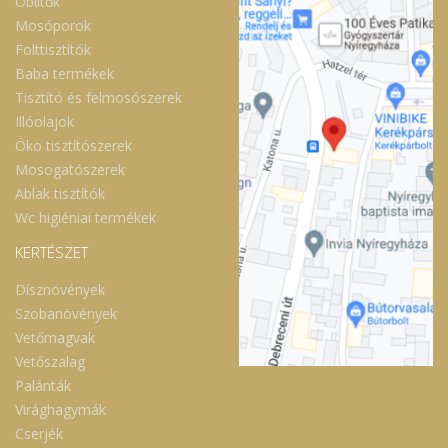
Öblítők
Mosóporok
Folttisztítók
Baba termékek
Tisztító és felmosószerek
Illóolajok
Öko tisztítószerek
Mosogatószerek
Ablak tisztítók
Wc higiéniai termékek
KERTÉSZET
Dísznövények
Szobanövények
Vetőmagvak
Vetőszalag
Palánták
Virághagymák
Cserjék