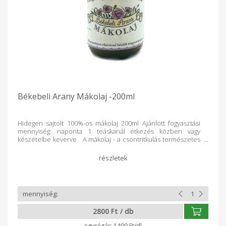
Békebeli Arany Mákolaj -200ml
Hidegen sajtolt 100%-os mákolaj 200ml Ajánlott fogyasztási
mennyiség: naponta 1 teáskanál étkezés közben vagy
készételbe keverve A mákolaj - a csontritkulás természetes
csodaszere. Aminosavakban, többszörösen telítetlen
Omega-3 zsírsavban, foszforsavban, kalciumban, káliumban,
magnéziumban és vasban gazdag. A mákolajról érdemes
tudni, hogy: - elősegíti a magas vérnyomás csökkenését -
kedvező zsírsavösszetételének köszönhetően megelőzhető
a trombózis és az embólia kialakulása - normalizálja a vér
koleszterinszintjét - jótékony hatása kimutatott a sebek
gyógyulásánál - növeli a szellemi teljesítőképességet -
2800 Ft / db
idegerősítő, idegfájdalom csökkentő, nyugtató, altató hatású
- a csontozat elsőszámú természetes segítője. Megállítja a
1400 Ft/dl