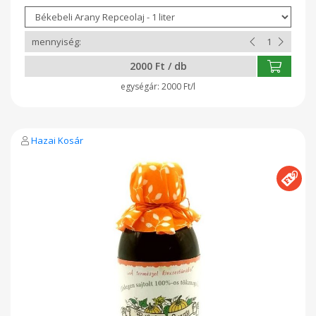
javaslat : sütéshez, főzéshez, salátákhoz, majonézhez,
pácoláshoz, grillezéshez. Nettó tömeg : 1 l és 500ml Tárolása :
napfénytől védett, hűvös helyen.
2000 Ft / db
2000 Ft/l
Hazai Kosár