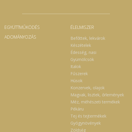
EGYÜTTMŰKÖDÉS
ÉLELMISZER
ADOMÁNYOZÁS
Befőttek, lekvárok
Készételek
Édesség, nasi
Gyümölcsök
Italok
Fűszerek
Húsok
Konzervek, olajok
Magvak, lisztek, őrlemények
Méz, méhészeti termékek
Pékáru
Tej és tejtermékek
Gyógynövények
Zöldség