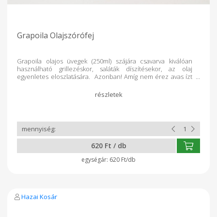
Grapoila Olajszórófej
Grapoila olajos üvegek (250ml) szájára csavarva kiválóan
használható grillezéskor, saláták díszítésekor, az olaj
egyenletes eloszlatására. Azonban! Amíg nem érez avas ízt
az olajon, addig bátran elfogyaszthatja. Az avas illat nem
minden esetben jelenti a termék lejártát, távolítsa el az
olajkiöntő betétet az üveg nyakáról és kóstolja meg az olajat!
A műanyagon keletkező filmréteg ugyanis hajlamos az
avasodásra, de az üvegben található olaj ettől még hibátlan
lehet.
620 Ft / db
620 Ft/db
Hazai Kosár