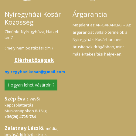
Nyíregyházi Kosár
Árgarancia
Közösség
Mit jelent az ÁR-GARANCIA? – Az
Címünk: Nyíregyháza, Hatzel
árgaranciát vállaló termelők a
tér 7.
Nyíregyházi Kosárban nem
árusítanak drágábban, mint
( mely nem postázási cím )
más értékesítési helyeken.
Elérhetőségek
nyiregyhazikosar@gmail.com
Hogyan lehet vásárolni?
Szép Éva :
vevői
kapcsolattartás
Munkanapokon 8-16 ig
+36(20) 4705-784
Zalatnay László
: média,
bevásárló közösségek