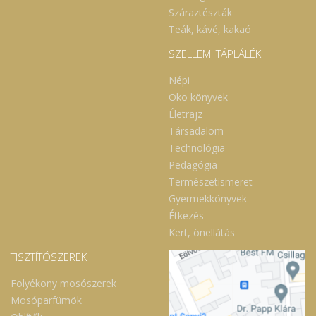
Száraztészták
Teák, kávé, kakaó
SZELLEMI TÁPLÁLÉK
Népi
Öko könyvek
Életrajz
Társadalom
Technológia
Pedagógia
Természetismeret
Gyermekkönyvek
Étkezés
Kert, önellátás
TISZTÍTÓSZEREK
Folyékony mosószerek
Mosóparfümök