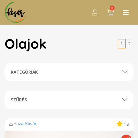
0
Olajok
1
2
KATEGÓRIÁK
SZŰRÉS
Hazai Kosár
4.8