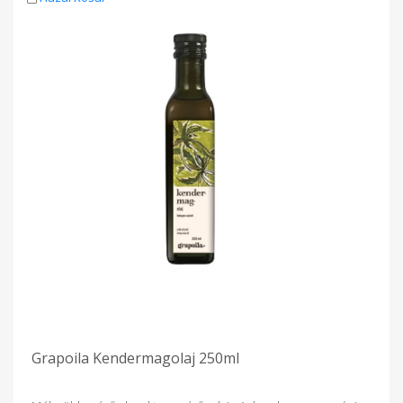
3700KJ/ 900Kcal Zsír: 100g, - amelyből telített zsírsav 20 g -
egyszeresen telítetlen zsírsav 26 g - többszörösen telítetlen
zsírsav: 54 g Szénhidrát: 0,0g - melyből cukor: 0,0g Fehérje:
0,0g Só: 0,03g Nyomokban szezámmagot, mustármagot és
dióféléket tartalmazhat. Kiszerelés 40ml és 250 ml
Grapoila Kendermagolaj 250ml