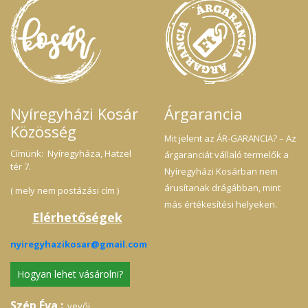
Nyíregyházi Kosár
Árgarancia
Közösség
Mit jelent az ÁR-GARANCIA? – Az
Címünk: Nyíregyháza, Hatzel
árgaranciát vállaló termelők a
tér 7.
Nyíregyházi Kosárban nem
árusítanak drágábban, mint
( mely nem postázási cím )
más értékesítési helyeken.
Elérhetőségek
nyiregyhazikosar@gmail.com
Hogyan lehet vásárolni?
Szép Éva :
vevői