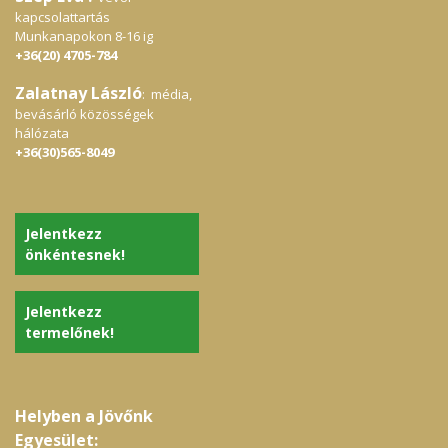
kapcsolattartás
Munkanapokon 8-16 ig
+36(20) 4705-784
Zalatnay László
: média,
bevásárló közösségek
hálózata
+36(30)565-8049
Jelentkezz
önkéntesnek!
Jelentkezz
termelőnek!
Helyben a Jövőnk
Egyesület: