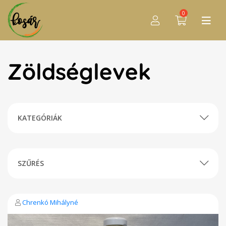
0
Zöldséglevek
KATEGÓRIÁK
SZŰRÉS
Chrenkó Mihályné