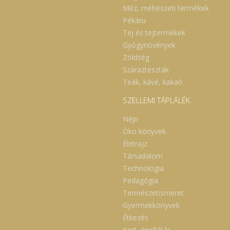
Méz, méhészeti termékek
Pékáru
Tej és tejtermékek
Gyógynövények
Zöldség
Száraztészták
Teák, kávé, kakaó
SZELLEMI TÁPLÁLÉK
Népi
Öko könyvek
Életrajz
Társadalom
Technológia
Pedagógia
Természetismeret
Gyermekkönyvek
Étkezés
Kert, önellátás