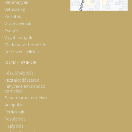
Vetőmagvak
Vetőszalag
Palánták
Virághagymák
Cserjék
Vágott virágok
Madárbarát termékek
Kertészeti kellékek
KOZMETIKUMOK
Kéz-, lábápolás
Tisztálkodószerek
Fényvédelem,napozó
termékek
Baba-mama termékek
Arcápolás
Férfiaknak
Testápolás
Hajápolás