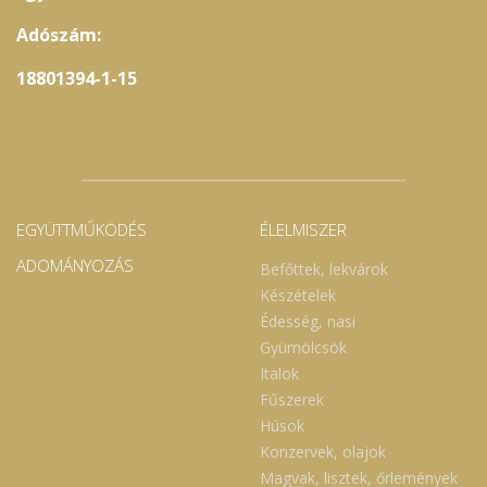
Adószám:
18801394-1-15
EGYÜTTMŰKÖDÉS
ÉLELMISZER
ADOMÁNYOZÁS
Befőttek, lekvárok
Készételek
Édesség, nasi
Gyümölcsök
Italok
Fűszerek
Húsok
Konzervek, olajok
Magvak, lisztek, őrlemények