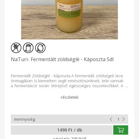
NaTuri- Fermentált zöldséglé - Káposzta 5dl
Fermentált Zöldséglé - Káposzta A fermentált zöldségek leve
önmagában is kiemelten segít emésztésünknek, tele vannak
a fermentáció során létrejövő egészséges összetevőkkel. A
zöldségek fermentálásának folyamata közben mindig több lé
készül, mint ami a fermentált zöldségek üvegébe kerülne
utána, azonban ezek a levek hasonlóan hasznosak és
egészségesek az emésztésünk számára. Ajánlott étkezés
előtt egy tetszőleges kisebb adagot meginni belőle, de akár
"üdítő"-nek is tökéletesen funkcionál, egy egész üveg is
nyugodtan megiható, kellemes szomjoltó is egyben. Töltő
tömeg: 500ml Összetevők: Káposzta, tiszta só (2%), PI víz
1490 Ft / db
Mentesség: Glutén-, cukor-, tej-, laktóz-, tojás-, szójamentes
Tápérték adatok: Átlagos tápérték 100g Energia 141 kJ / 34 kcal
298 Ft/dl