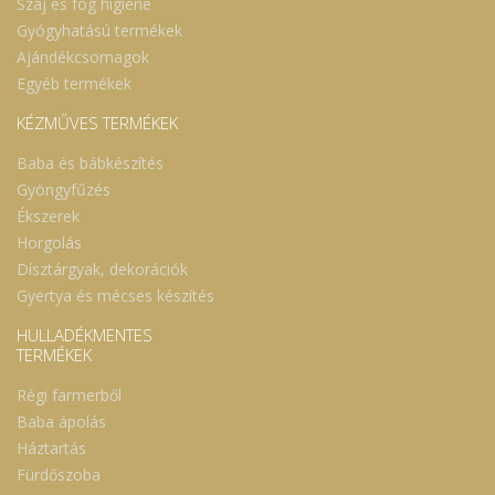
Száj és fog higiéne
Gyógyhatású termékek
Ajándékcsomagok
Egyéb termékek
KÉZMŰVES TERMÉKEK
Baba és bábkészítés
Gyöngyfűzés
Ékszerek
Horgolás
Dísztárgyak, dekorációk
Gyertya és mécses készítés
HULLADÉKMENTES
TERMÉKEK
Régi farmerből
Baba ápolás
Háztartás
Fürdőszoba