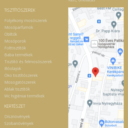
TISZTÍTÓSZEREK
Folyékony mosószerek
Mosóparfümök
Öblítők
Mosóporok
Folttisztítók
Baba termékek
Tisztító és felmosószerek
Illóolajok
Öko tisztítószerek
Mosogatószerek
Ablak tisztítók
Wc higiéniai termékek
KERTÉSZET
Dísznövények
Szobanövények