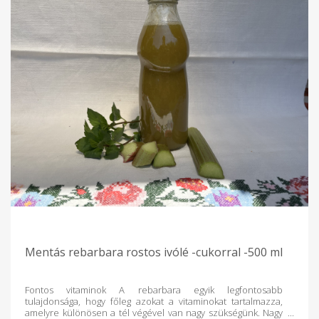
Mentás rebarbara rostos ivólé -cukorral -500 ml
Fontos vitaminok A rebarbara egyik legfontosabb
tulajdonsága, hogy főleg azokat a vitaminokat tartalmazza,
amelyre különösen a tél végével van nagy szükségünk. Nagy