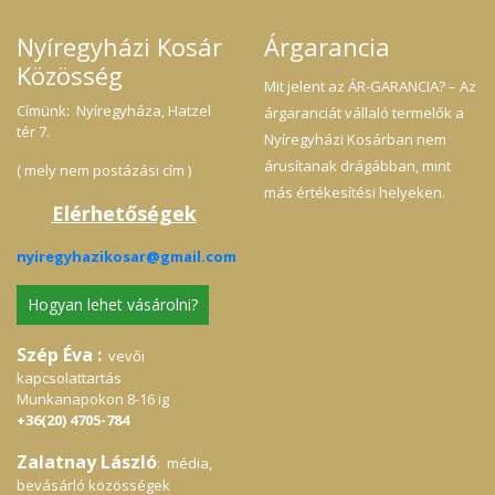
Nyíregyházi Kosár
Árgarancia
Közösség
Mit jelent az ÁR-GARANCIA? – Az
Címünk: Nyíregyháza, Hatzel
árgaranciát vállaló termelők a
tér 7.
Nyíregyházi Kosárban nem
árusítanak drágábban, mint
( mely nem postázási cím )
más értékesítési helyeken.
Elérhetőségek
nyiregyhazikosar@gmail.com
Hogyan lehet vásárolni?
Szép Éva :
vevői
kapcsolattartás
Munkanapokon 8-16 ig
+36(20) 4705-784
Zalatnay László
: média,
bevásárló közösségek