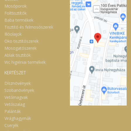
Mosóporok
Folttisztítók
Baba termékek
Tisztító és felmosószerek
Illóolajok
Öko tisztítószerek
Mosogatószerek
Ablak tisztítók
Wc higiéniai termékek
KERTÉSZET
Dísznövények
Szobanövények
Vetőmagvak
Vetőszalag
Palánták
Virághagymák
Cserjék