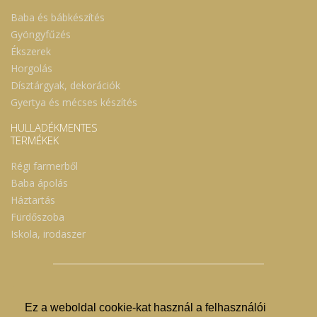
Baba és bábkészítés
Gyöngyfűzés
Ékszerek
Horgolás
Dísztárgyak, dekorációk
Gyertya és mécses készítés
HULLADÉKMENTES
TERMÉKEK
Régi farmerből
Baba ápolás
Háztartás
Fürdőszoba
Iskola, irodaszer
Ez a weboldal cookie-kat használ a felhasználói
© Nyíregyházi Kosár Közösség 2019.