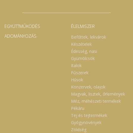
EGYÜTTMŰKÖDÉS
ÉLELMISZER
ADOMÁNYOZÁS
Befőttek, lekvárok
Készételek
Édesség, nasi
Gyümölcsök
Italok
Fűszerek
Húsok
Konzervek, olajok
Magvak, lisztek, őrlemények
Méz, méhészeti termékek
Pékáru
Tej és tejtermékek
Gyógynövények
Zöldség