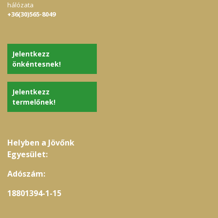
hálózata
+36(30)565-8049
Jelentkezz
önkéntesnek!
Jelentkezz
termelőnek!
Helyben a Jövőnk
Egyesület:
Adószám:
18801394-1-15