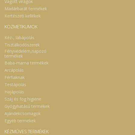
Vágott virágok
Madárbarát termékek
Kertészeti kellékek
KOZMETIKUMOK
Kéz-, lábápolás
Tisztálkodószerek
Fényvédelem,napozó
termékek
Baba-mama termékek
Arcápolás
Férfiaknak
Testápolás
Hajápolás
Száj és fog higiéne
Gyógyhatású termékek
Ajándékcsomagok
Egyéb termékek
KÉZMŰVES TERMÉKEK