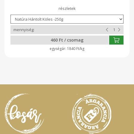
gabonafélemagas kovasav tartalommal, mely a kötőszövet
épségéért felelős. Tápanyagtartalom 100g termékben:
Energia: 1577kJ/372kcal Fehérje: 11,6g Szénhidrát: 77,7g Zsír:
1,6g Tárolás: száraz, hűvös helyen
460 Ft / csomag
1840 Ft/kg