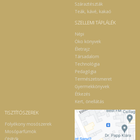
Száraztészták
Teák, kávé, kakaó
SZELLEMI TÁPLÁLÉK
Népi
Öko könyvek
Életrajz
Társadalom
Technológia
Pedagógia
Természetismeret
Gyermekkönyvek
Étkezés
Kert, önellátás
TISZTÍTÓSZEREK
Folyékony mosószerek
Mosóparfümök
Öblítők