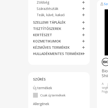
go
Zöldség
Sz
fert
Száraztészták
ter
hoz
Teák, kávé, kakaó
meg
bokr
SZELLEMI TÁPLÁLÉK
rend
TISZTÍTÓSZEREK
ve
sz
KERTÉSZET
gyó
maga
KOZMETIKUMOK
a ko
KÉZMŰVES TERMÉKEK
a vé
Utó
HULLADÉKMENTES TERMÉKEK
érr
fen
meg
kol
Bio
kös
elős
Shi
SZŰRÉS
zsír
-30
máj
A g
zsí
segí
Új termékek
Külö
Fog
cuk
Csak új termékek
mokk
szá
t
inz
gyü
Allergének
csök
T