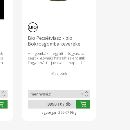
Bio Pecsétviasz - bio
Bokrosgomba keveréke
-30g
ek
A gombák együtt fogyasztva
is
segítik egymás hatását és erősítik.
en
Fogyasztási javaslat: napi 1-3
ák
mokkáskanálnyi őrleményt (1-3 g)
ai
teában elkeverve. Tartalmaz: bio
os
15 g pecsétviaszgomba + bio 15 g
gy
bokrosgomba őrleményét.
ek
VEGYSZERMENTES MAGYAR
n.
TERMÉK! További információ:
z
www.gombadr.hu weboldalon.
Az
8990 Ft / db
a
12
299.67 Ft/g
k,
ok
an
t: