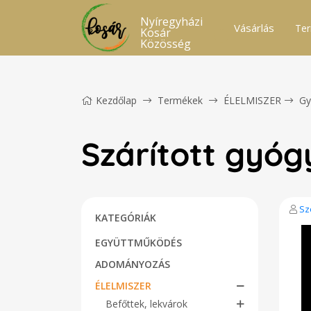
Nyíregyházi
Vásárlás
Ter
Kosár
Közösség
Kezdőlap
Termékek
ÉLELMISZER
Gy
Szárított gyó
Sz
KATEGÓRIÁK
EGYÜTTMŰKÖDÉS
ADOMÁNYOZÁS
ÉLELMISZER
Befőttek, lekvárok