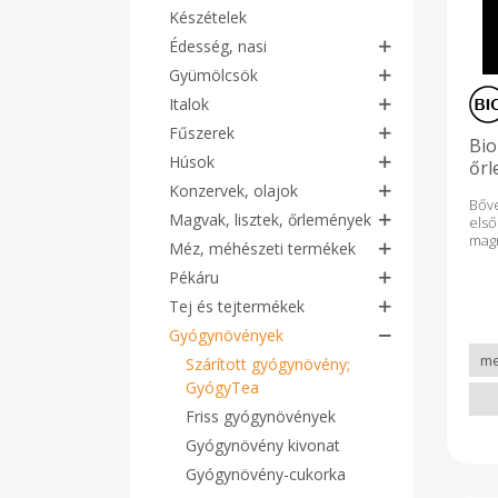
Készételek
Édesség, nasi
Gyümölcsök
Italok
Fűszerek
Bi
Húsok
őrl
Konzervek, olajok
Bőv
Magvak, lisztek, őrlemények
el
mag
Méz, méhészeti termékek
vala
töb
Pékáru
zsí
Tej és tejtermékek
ezek
és 
Gyógynövények
100
Szárított gyógynövény;
Re
ho
GyógyTea
meg
Friss gyógynövények
bet
jel
Gyógynövény kivonat
véd
imm
Gyógynövény-cukorka
leg