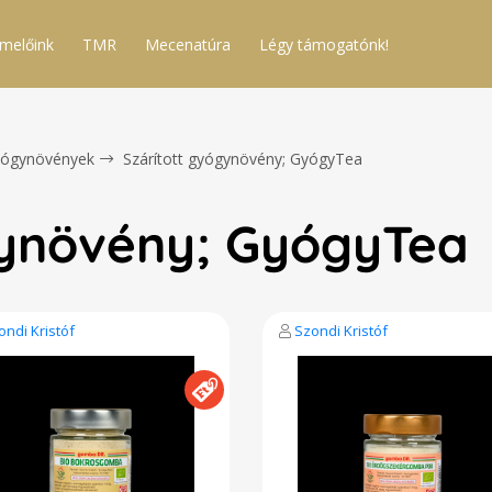
melőink
TMR
Mecenatúra
Légy támogatónk!
ógynövények
Szárított gyógynövény; GyógyTea
gynövény; GyógyTea
ondi Kristóf
Szondi Kristóf