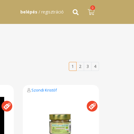
0
belépés
/ regisztráció
1
2
3
4
Szondi Kristóf