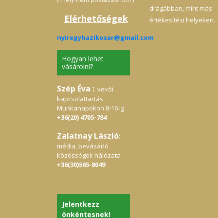
drágábban, mint más
Elérhetőségek
értékesítési helyeken.
nyiregyhazikosar@gmail.com
Hogyan lehet
vásárolni?
Szép Éva :
vevői
kapcsolattartás
Munkanapokon 8-16 ig
+36(20) 4705-784
Zalatnay László
:
média, bevásárló
közösségek hálózata
+36(30)565-8049
Jelentkezz
önkéntesnek!