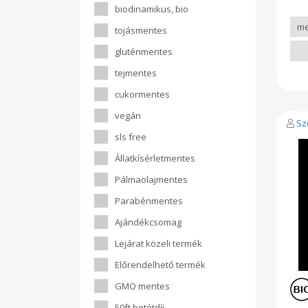
és s
pecs
biodinamikus, bio
fel
go
vérc
VE
tojásmentes
bo
TER
a fe
gluténmentes
ww
en
www
mind
tejmentes
alka
az a
cukormentes
amel
vegán
vér
Sz
szí
sls free
legf
sze
Állatkísérletmentes
szá
Pálmaolajmentes
dag
főké
Parabénmentes
eml
al
Ajándékcsomag
Tul
ho
Lejárat közeli termék
fehé
T-li
Előrendelhető termék
kill
tum
GMO mentes
csö
növ
50ft betétdíj