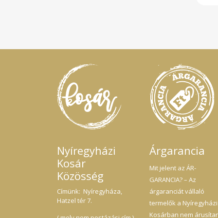
al
An
Imm
tám
fel
java
jogh
1-2 
inf
je
őrl
has
orv
kie
leír
túl
gom
gyó
hag
Nyíregyházi
Árgarancia
csak
Kosár
Mit jelent az ÁR-
Közösség
GARANCIA? – Az
Címünk: Nyíregyháza,
árgaranciát vállaló
Hatzel tér 7.
termelők a Nyíregyházi
Kosárban nem árusíta
( mely nem postázási cím )