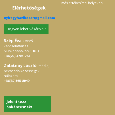
más értékesítési helyeken.
Elérhetőségek
nyiregyhazikosar@gmail.com
Hogyan lehet vásárolni?
Szép Éva :
vevői
kapcsolattartás
Munkanapokon 8-16 ig
+36(20) 4705-784
Zalatnay László
: média,
bevásárló közösségek
hálózata
+36(30)565-8049
Jelentkezz
önkéntesnek!