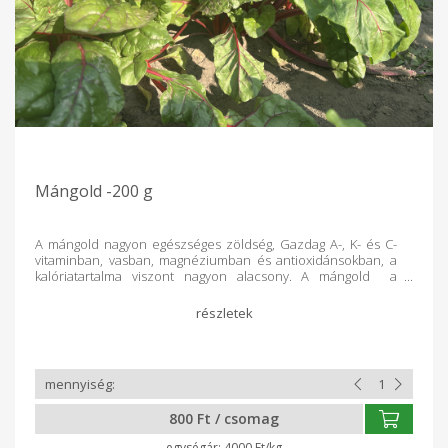
Mángold -200 g
A mángold nagyon egészséges zöldség, Gazdag A-, K- és C-
vitaminban, vasban, magnéziumban és antioxidánsokban, a
kalóriatartalma viszont nagyon alacsony. A mángold a
céklával áll rokonságban, de nem a gyökerét, hanem a
leveleit fogyasztjuk.A teljes levél ehető és nagyon finom! A
levél közepe is ropogós és kellemes ízű.
800 Ft / csomag
4000 Ft/kg