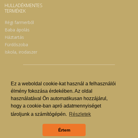
HULLADÉKMENTES
TERMÉKEK
Régi farmerből
Baba ápolás
Háztartás
Fürdőszoba
Iskola, irodaszer
Ez a weboldal cookie-kat használ a felhasználói
© Nyíregyházi Kosár Közösség 2019.
élmény fokozása érdekében. Az oldal
használatával Ön automatikusan hozzájárul,
Hogyan lehet vásárolni?
hogy a cookie-ban apró adatmennyiséget
GDPR
tároljunk a számítógépén.
Részletek
ÁSZF
Értem