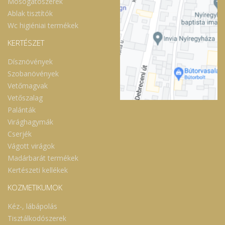
Mosogatószerek
Ablak tisztítók
Wc higiéniai termékek
KERTÉSZET
Dísznövények
Szobanövények
Vetőmagvak
Vetőszalag
Palánták
Virághagymák
Cserjék
Vágott virágok
Madárbarát termékek
Kertészeti kellékek
KOZMETIKUMOK
Kéz-, lábápolás
Tisztálkodószerek