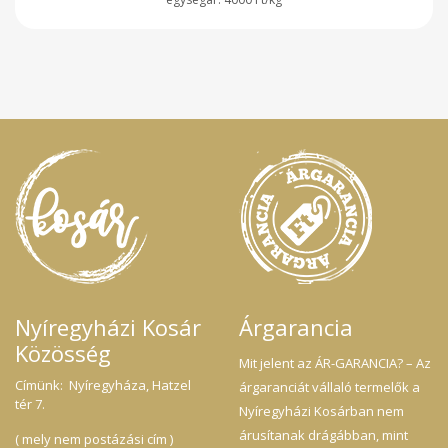
Nyíregyházi Kosár
Árgarancia
Közösség
Mit jelent az ÁR-GARANCIA? – Az
Címünk: Nyíregyháza, Hatzel
árgaranciát vállaló termelők a
tér 7.
Nyíregyházi Kosárban nem
árusítanak drágábban, mint
( mely nem postázási cím )