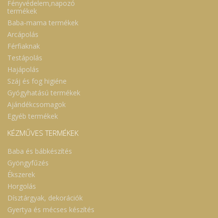
Fényvédelem,napozó
termékek
Baba-mama termékek
Arcápolás
Férfiaknak
Testápolás
Hajápolás
Száj és fog higiéne
Gyógyhatású termékek
Ajándékcsomagok
Egyéb termékek
KÉZMŰVES TERMÉKEK
Baba és bábkészítés
Gyöngyfűzés
Ékszerek
Horgolás
Dísztárgyak, dekorációk
Gyertya és mécses készítés