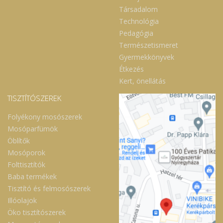
Társadalom
Technológia
Pedagógia
Természetismeret
Gyermekkönyvek
Étkezés
Kert, önellátás
TISZTÍTÓSZEREK
Folyékony mosószerek
Mosóparfümök
Öblítők
Mosóporok
Folttisztítók
Baba termékek
Tisztító és felmosószerek
Illóolajok
Öko tisztítószerek