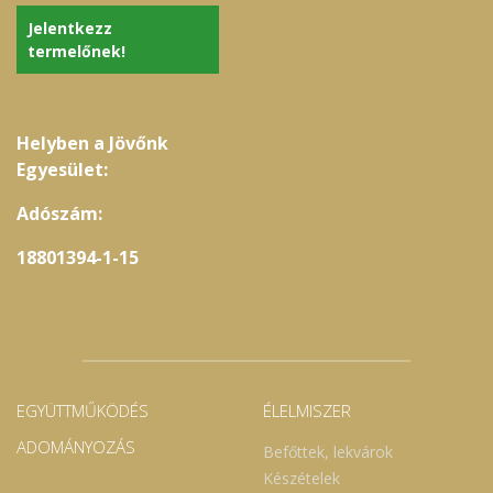
Jelentkezz
termelőnek!
Helyben a Jövőnk
Egyesület:
Adószám:
18801394-1-15
EGYÜTTMŰKÖDÉS
ÉLELMISZER
ADOMÁNYOZÁS
Befőttek, lekvárok
Készételek