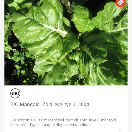
BIO Mángold -Zöld levélnyelű -100g
Ellenőrzött BIO termesztéssel termelt zöld levelű mángold.
Kiszerelés: Egy csomag 10 dkg levelet tartalmaz.