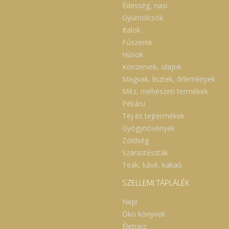
Édesség, nasi
Gyümölcsök
Italok
Fűszerek
Húsok
Konzervek, olajok
Magvak, lisztek, őrlemények
Méz, méhészeti termékek
Pékáru
Tej és tejtermékek
Gyógynövények
Zöldség
Száraztészták
Teák, kávé, kakaó
SZELLEMI TÁPLÁLÉK
Népi
Öko könyvek
Életrajz