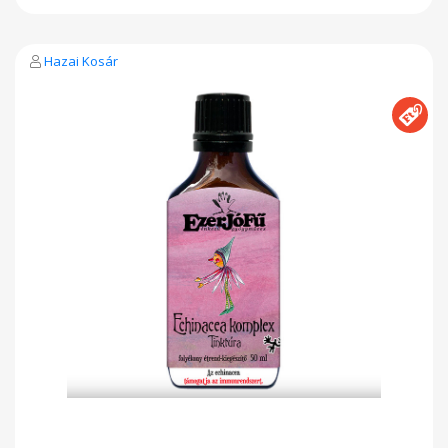
kasvirág 2 fajtáját tisztelhetjük e nevek alatt, A bíborlevelű
kasvirágot (Echinacea purpurea) és a keskenylevelű
kasvirágot (Echinacea angustifolia). Az Echinacea
természetes antimikrobás hatású és fertőzésgátló: véd a
Hazai Kosár
baktériumok, vírusok, gombák és egyéb kórokozó mikrobák
ellen. A gyógynövény hatásaként a sejtek egy természetes
vírus ellenes anyagot, az interferont fokozottabban
termelik. Ez a hormon a vírusos megbetegedések esetén
termelődik szervezetünkben, és fontossága abban rejlik,
hogy képes mozgósítani testünk összes immunsejtjét, hogy
gyorsan és hatásosan leküzdhessük a fertőzést.
Csipkebogyó: magas C-vitamin tartlamú drog, ennél fogva erős
immunitást fokozó szer. Továbbá A-, B1-, B2-, P- és K-vitamin
is található benne. Homoktövis: immunrendszer-erősítő,
fokozza a szervezet ellenálló-képességét, így ajánlott
fertőzésveszély, pl. influenzajárvány idején. így a homoktövis
nagy C-vitamin-tartalma miatt ideális “téli gyógyszer”.
Citromfű: A benne található polifenolok antivirális
tulajdonságúak, így csökkentik a vírusfertőzés lehetőségét.
Kiszerelés: 50 ml Alkalmazás: 3×20-40 csepp naponta
étkezések előtt fél órával. Táplálkozásunkban sokrétűen
felhasználható. Használat előtt felrázandó! Tárolás: száraz,
hűvös, sötét helyen, felbontás után hűtőben tárolandó. A
Cseppecske+ kivonat az Ezerjófű énkezű gyógyműves
alkoholmentes terméke.