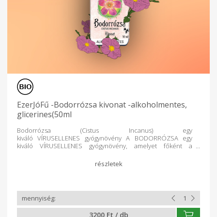
EzerJóFű -Bodorrózsa kivonat -alkoholmentes,
glicerines(50ml
Bodorrózsa (Cistus Incanus) egy
kiváló VÍRUSELLENES gyógynövény A BODORRÓZSA egy
kiváló VÍRUSELLENES gyógynövény, amelyet főként a
megfázás, hörghurut, köhögés és influenzás tünetek
enyhítésére, valamint kezelésére alkalmaznak.
Gyulladáscsökkentő, erős antioxidáns, antibakteriális hatású.
Természetes immunerősítő, erősítheti a szervezet védekező
képességét, a bőr öregedését gátló hatású. Dr. Jankovics
István vezette kutatócsoport eredményei szerint
az ANTIVIRÁLIS tulajdonságai következtében nemcsak gátolja
a vírusok növekedését, hanem csökkenti is a betegség
3200 Ft / db
súlyosbodását. Ellenőrzött Biológiai gazdaságból származó