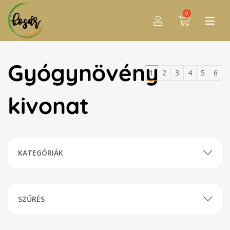
0
Gyógynövény
1
2
3
4
5
6
kivonat
KATEGÓRIÁK
SZŰRÉS