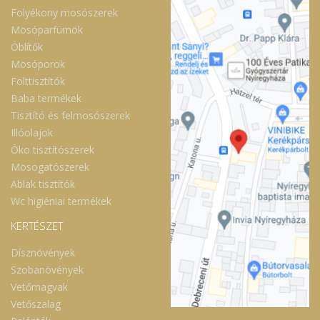
Folyékony mosószerek
Mosóparfümök
Öblítők
Mosóporok
Folttisztítók
Baba termékek
Tisztító és felmosószerek
Illóolajok
Öko tisztítószerek
Mosogatószerek
Ablak tisztítók
Wc higiéniai termékek
KERTÉSZET
Dísznövények
Szobanövények
Vetőmagvak
Vetőszalag