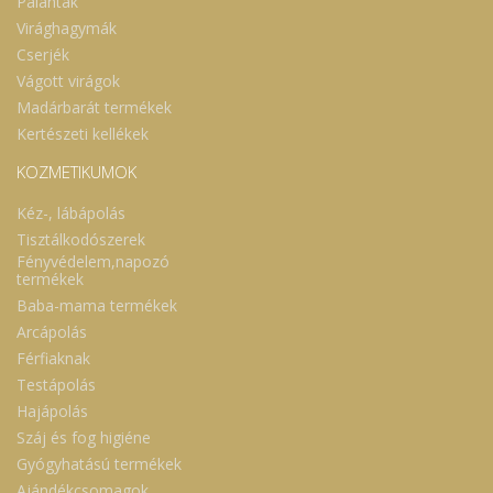
Palánták
Virághagymák
Cserjék
Vágott virágok
Madárbarát termékek
Kertészeti kellékek
KOZMETIKUMOK
Kéz-, lábápolás
Tisztálkodószerek
Fényvédelem,napozó
termékek
Baba-mama termékek
Arcápolás
Férfiaknak
Testápolás
Hajápolás
Száj és fog higiéne
Gyógyhatású termékek
Ajándékcsomagok