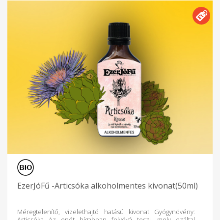
EzerJóFű -Articsóka alkoholmentes kivonat(50ml)
Méregtelenítő, vizelethajtó hatású kivonat Gyógynövény:
Articsóka Az epét hígabban folyóvá teszi, mely ezáltal