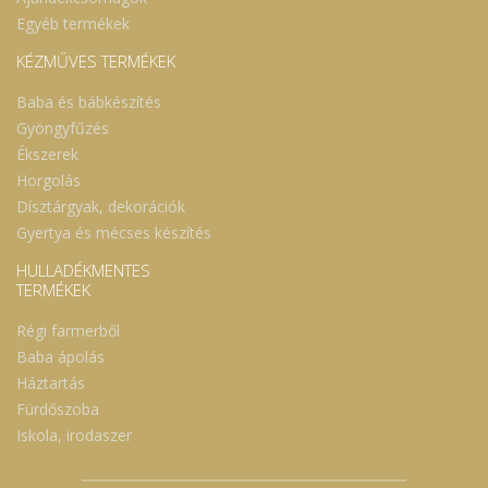
Egyéb termékek
KÉZMŰVES TERMÉKEK
Baba és bábkészítés
Gyöngyfűzés
Ékszerek
Horgolás
Dísztárgyak, dekorációk
Gyertya és mécses készítés
HULLADÉKMENTES
TERMÉKEK
Régi farmerből
Baba ápolás
Háztartás
Fürdőszoba
Iskola, irodaszer