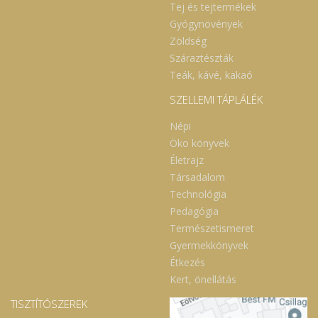
Tej és tejtermékek
Gyógynövények
Zöldség
Száraztészták
Teák, kávé, kakaó
SZELLEMI TÁPLÁLÉK
Népi
Öko könyvek
Életrajz
Társadalom
Technológia
Pedagógia
Természetismeret
Gyermekkönyvek
Étkezés
Kert, önellátás
TISZTÍTÓSZEREK