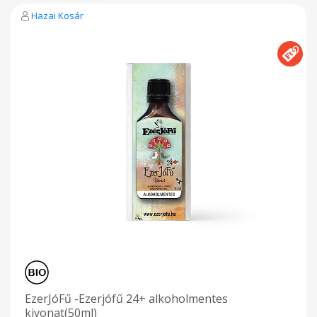
Ezerjófű énkezű gyógyműves alkoholmentes terméke.
Hazai Kosár
Gyártja: EzerjóFű Gyógynövény Kft Zalaegerszeg
EzerJóFű -Ezerjófű 24+ alkoholmentes
kivonat(50ml)