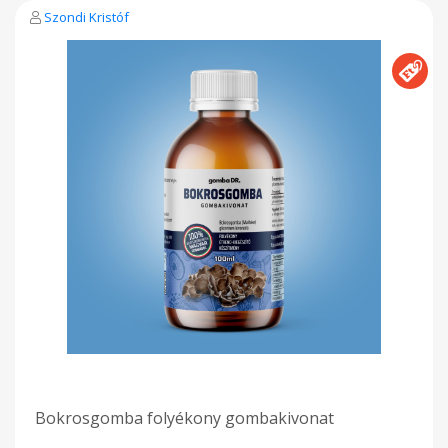
Szondi Kristóf
Bokrosgomba folyékony gombakivonat