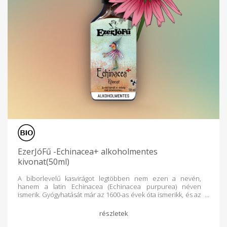
ajánlott napi mennyiséget ne lépje túl! Tárolás: fénytől védve,
szobahőmérsékleten, 25 °C alatt. Az esetleges üledék kiválás
a készítmény minőségét nem befolyásolja. Használat előtt
felrázandó! Figyelmeztetés: Az alkohollal kölcsönhatásba
lépő gyógyszerekkel együtt nem szedhető! Alkalmazása káros
lehet alkoholbetegeknél. A készítmény fogyasztása
várandósság és szoptatás alatt, valamint gyermekeknek nem
javasolt! Gyermekek elől elzárva tartandó. Az étrend-
kiegészítő nem helyettesíti a kiegyensúlyozott vegyes
étrendet és az egészséges életmódot. Az ECHINACEA
KOMPLEX tinktúra az Ezerjófű énkezű gyógyműves alkoholos
terméke.
EzerJóFű -Echinacea+ alkoholmentes
kivonat(50ml)
A bíborlevelű kasvirágot legtöbben nem ezen a nevén,
hanem a latin Echinacea (Echinacea purpurea) néven
ismerik. Gyógyhatását már az 1600-as évek óta ismerikk, és az
elmúlt évtizedekben harcot folytat a gyógyszeripar
antibiotikum termékeivel. Gyógynövények: Echinacea
purpurea, Echinacea angustifolia, Cayenne Echinacea