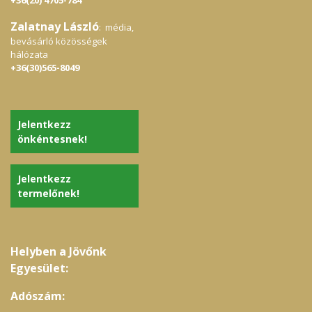
+36(20) 4705-784
Zalatnay László
: média,
bevásárló közösségek
hálózata
+36(30)565-8049
Jelentkezz
önkéntesnek!
Jelentkezz
termelőnek!
Helyben a Jövőnk
Egyesület:
Adószám: