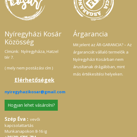
Nyíregyházi Kosár
Árgarancia
Közösség
Mit jelent az ÁR-GARANCIA? – Az
Címünk: Nyíregyháza, Hatzel
árgaranciát vállaló termelők a
tér 7.
Nyíregyházi Kosárban nem
árusítanak drágábban, mint
( mely nem postázási cím )
más értékesítési helyeken.
Elérhetőségek
nyiregyhazikosar@gmail.com
Hogyan lehet vásárolni?
Szép Éva :
vevői
kapcsolattartás
Munkanapokon 8-16 ig