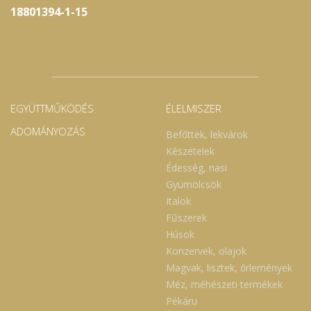
18801394-1-15
EGYÜTTMŰKÖDÉS
ÉLELMISZER
ADOMÁNYOZÁS
Befőttek, lekvárok
Készételek
Édesség, nasi
Gyümölcsök
Italok
Fűszerek
Húsok
Konzervek, olajok
Magvak, lisztek, őrlemények
Méz, méhészeti termékek
Pékáru