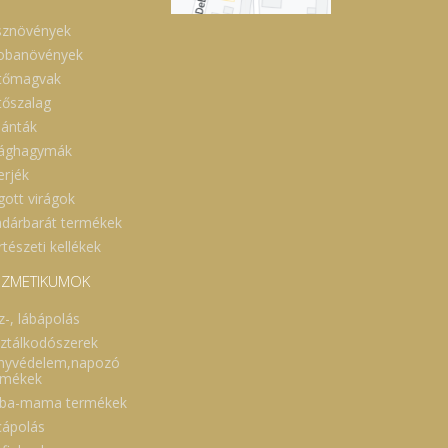
sznövények
obanövények
tőmagvak
tőszalag
lánták
rághagymák
erjék
gott virágok
dárbarát termékek
tészeti kellékek
ZMETIKUMOK
z-, lábápolás
sztálkodószerek
nyvédelem,napozó
rmékek
ba-mama termékek
cápolás