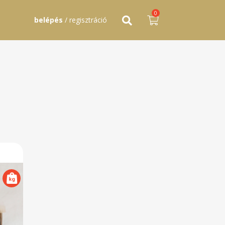
0
belépés
/ regisztráció