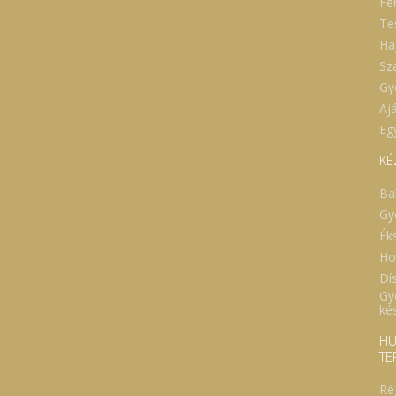
Fé
Te
Ha
Sz
Gy
Aj
Eg
KÉ
Ba
Gy
Ék
Ho
Dí
Gy
ké
HU
TE
Ré