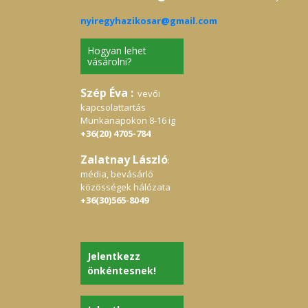
nyiregyhazikosar@gmail.com
Hogyan lehet
vásárolni?
Szép Éva :
vevői
kapcsolattartás
Munkanapokon 8-16 ig
+36(20) 4705-784
Zalatnay László
:
média, bevásárló
közösségek hálózata
+36(30)565-8049
Jelentkezz
önkéntesnek!