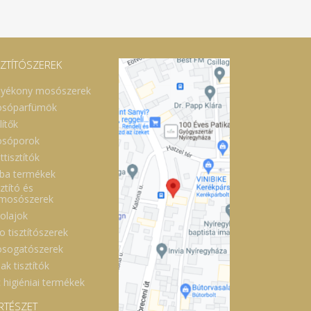
SZTÍTÓSZEREK
lyékony mosószerek
sóparfümök
lítők
sóporok
ttisztítók
ba termékek
ztító és
lmosószerek
óolajok
o tisztítószerek
sogatószerek
ak tisztítók
 higiéniai termékek
RTÉSZET