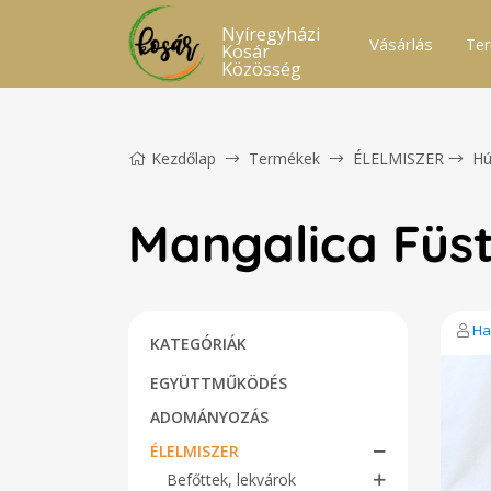
Nyíregyházi
Vásárlás
Ter
Kosár
Közösség
Kezdőlap
Termékek
ÉLELMISZER
Hú
Mangalica Füst
Ha
KATEGÓRIÁK
EGYÜTTMŰKÖDÉS
ADOMÁNYOZÁS
ÉLELMISZER
Befőttek, lekvárok