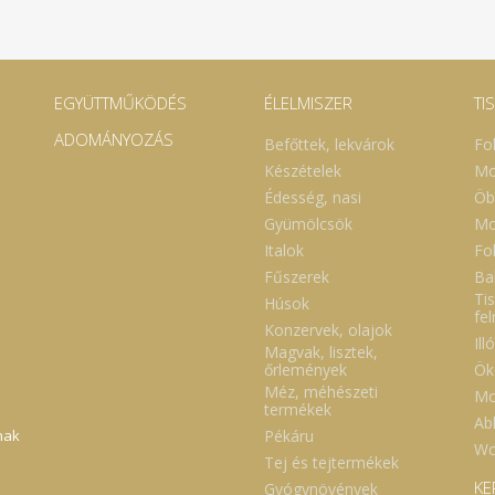
EGYÜTTMŰKÖDÉS
ÉLELMISZER
TI
ADOMÁNYOZÁS
Befőttek, lekvárok
Fo
Készételek
Mo
Édesség, nasi
Öb
Gyümölcsök
Mo
Italok
Fol
Fűszerek
Ba
Tis
Húsok
fe
Konzervek, olajok
Ill
Magvak, lisztek,
Ök
őrlemények
Méz, méhészeti
Mo
termékek
Abl
Pékáru
nak
Wc
Tej és tejtermékek
KE
Gyógynövények