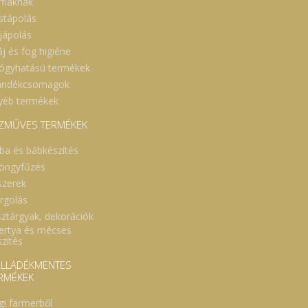
rfiaknak
stápolás
jápolás
áj és fog higiéne
ógyhatású termékek
ándékcsomagok
yéb termékek
ZMŰVES TERMÉKEK
ba és bábkészítés
öngyfűzés
szerek
rgolás
sztárgyak, dekorációk
ertya és mécses
szítés
LLADÉKMENTES
RMÉKEK
gi farmerből