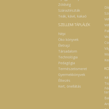
Zöldség
Dí
Száraztészták
Sz
Teák, kávé, kakaó
Ve
SZELLEMI TÁPLÁLÉK
Ve
Pa
Népi
Vi
Öko könyvek
Cs
Életrajz
Vá
Társadalom
Ma
Technológia
Ker
Pedagógia
KO
Természetismeret
Gyermekkönyvek
Ké
Étkezés
Ti
Kert, önellátás
Fé
te
Ba
Ar