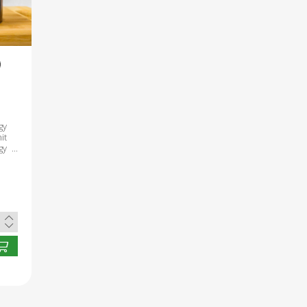
gy
it
gy
s
ca
a,
ó.
re
r:
ak
ől