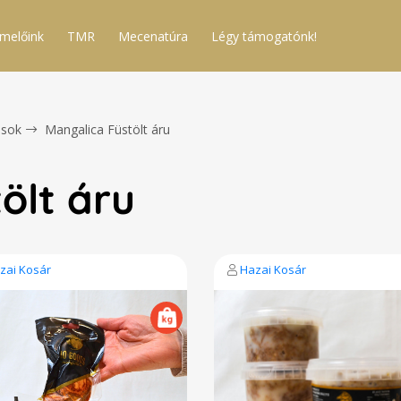
melőink
TMR
Mecenatúra
Légy támogatónk!
sok
Mangalica Füstölt áru
ölt áru
zai Kosár
Hazai Kosár