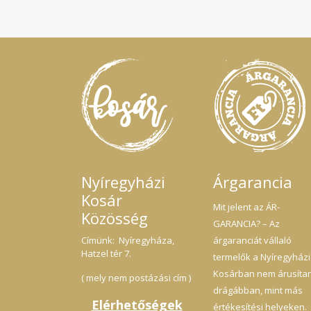
Nyíregyházi
Árgarancia
Kosár
Mit jelent az ÁR-
Közösség
GARANCIA? – Az
Címünk: Nyíregyháza,
árgaranciát vállaló
Hatzel tér 7.
termelők a Nyíregyházi
Kosárban nem árusíta
( mely nem postázási cím )
drágábban, mint más
Elérhetőségek
értékesítési helyeken.