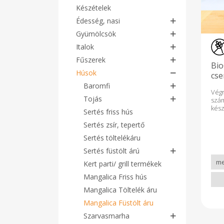
Készételek
Édesség, nasi
Gyümölcsök
Italok
Fűszerek
Bio
Húsok
cse
-10
Baromfi
Vég
Tojás
szá
kés
Sertés friss hús
sze
Goo
Sertés zsír, tepertő
szel
Sertés töltelékáru
íz,
nélk
Sertés füstölt árú
körü
Kert parti/ grill termékek
szal
tart
Mangalica Friss hús
2169
amel
Mangalica Töltelék áru
Szén
Mangalica Füstölt áru
: 0g
Lakt
Szarvasmarha
g