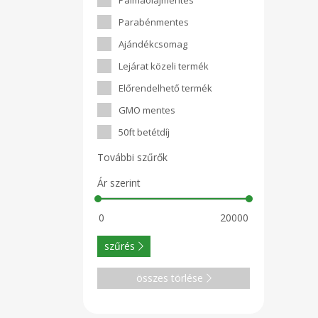
Pálmaolajmentes
Parabénmentes
Ajándékcsomag
Lejárat közeli termék
Előrendelhető termék
GMO mentes
50ft betétdíj
További szűrők
Ár szerint
szűrés
összes törlése