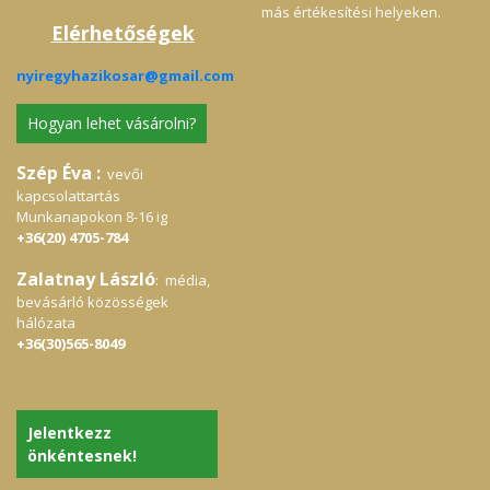
más értékesítési helyeken.
Elérhetőségek
nyiregyhazikosar@gmail.com
Hogyan lehet vásárolni?
Szép Éva :
vevői
kapcsolattartás
Munkanapokon 8-16 ig
+36(20) 4705-784
Zalatnay László
: média,
bevásárló közösségek
hálózata
+36(30)565-8049
Jelentkezz
önkéntesnek!