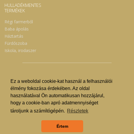
HULLADÉKMENTES
TERMÉKEK
Régi farmerből
Baba ápolás
Háztartás
Fürdőszoba
Iskola, irodaszer
Ez a weboldal cookie-kat használ a felhasználói
© Nyíregyházi Kosár Közösség 2019.
élmény fokozása érdekében. Az oldal
használatával Ön automatikusan hozzájárul,
Hogyan lehet vásárolni?
hogy a cookie-ban apró adatmennyiséget
GDPR
tároljunk a számítógépén.
Részletek
ÁSZF
Értem