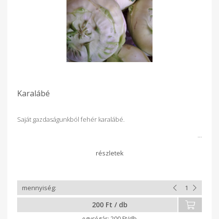
Karalábé
Saját gazdaságunkból fehér karalábé.
200 Ft / db
200 Ft/db