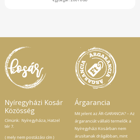
Nyíregyházi Kosár
Árgarancia
Közösség
Mit jelent az ÁR-GARANCIA? – Az
Címünk: Nyíregyháza, Hatzel
árgaranciát vállaló termelők a
tér 7.
Nyíregyházi Kosárban nem
árusítanak drágábban, mint
( mely nem postázási cím )