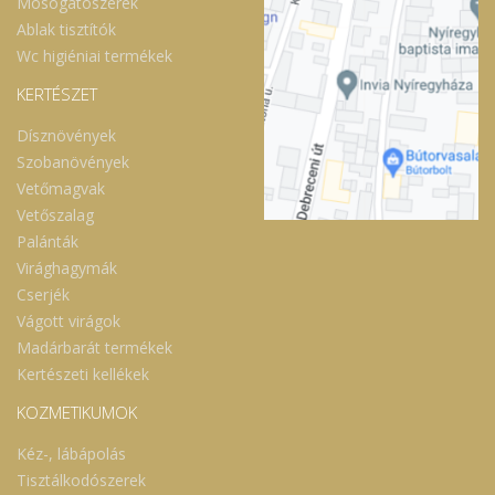
Mosogatószerek
Ablak tisztítók
Wc higiéniai termékek
KERTÉSZET
Dísznövények
Szobanövények
Vetőmagvak
Vetőszalag
Palánták
Virághagymák
Cserjék
Vágott virágok
Madárbarát termékek
Kertészeti kellékek
KOZMETIKUMOK
Kéz-, lábápolás
Tisztálkodószerek