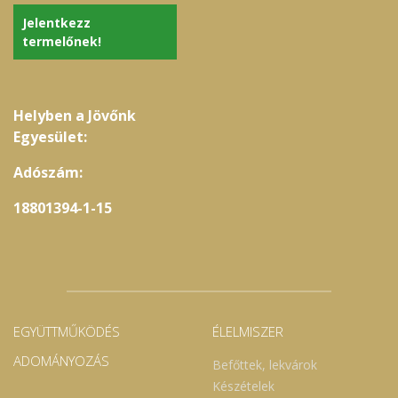
Jelentkezz
termelőnek!
Helyben a Jövőnk
Egyesület:
Adószám:
18801394-1-15
EGYÜTTMŰKÖDÉS
ÉLELMISZER
ADOMÁNYOZÁS
Befőttek, lekvárok
Készételek