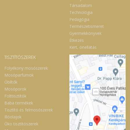
Társadalom
Technológia
Pedagógia
Természetismeret
Gyermekkönyvek
Étkezés
Kert, önellátás
TISZTÍTÓSZEREK
Folyékony mosószerek
Mosóparfümök
Öblítők
Mosóporok
Folttisztítók
Baba termékek
Tisztító és felmosószerek
Illóolajok
Öko tisztítószerek