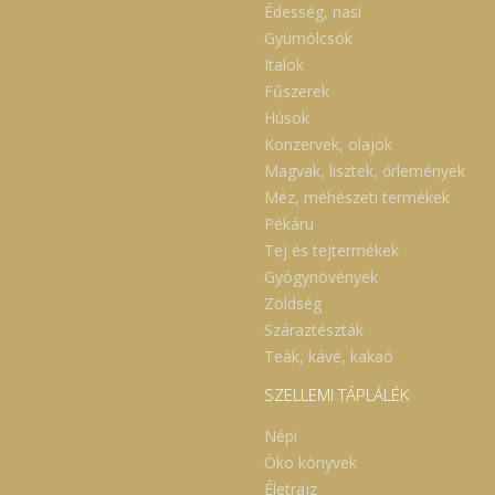
Édesség, nasi
Gyümölcsök
Italok
Fűszerek
Húsok
Konzervek, olajok
Magvak, lisztek, őrlemények
Méz, méhészeti termékek
Pékáru
Tej és tejtermékek
Gyógynövények
Zöldség
Száraztészták
Teák, kávé, kakaó
SZELLEMI TÁPLÁLÉK
Népi
Öko könyvek
Életrajz