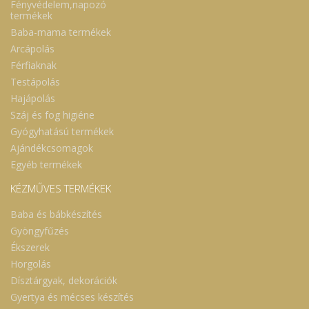
Fényvédelem,napozó
termékek
Baba-mama termékek
Arcápolás
Férfiaknak
Testápolás
Hajápolás
Száj és fog higiéne
Gyógyhatású termékek
Ajándékcsomagok
Egyéb termékek
KÉZMŰVES TERMÉKEK
Baba és bábkészítés
Gyöngyfűzés
Ékszerek
Horgolás
Dísztárgyak, dekorációk
Gyertya és mécses készítés