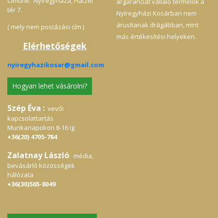
Címünk: Nyíregyháza, Hatzel
árgaranciát vállaló termelők a
tér 7.
Nyíregyházi Kosárban nem
árusítanak drágábban, mint
( mely nem postázási cím )
más értékesítési helyeken.
Elérhetőségek
nyiregyhazikosar@gmail.com
Hogyan lehet vásárolni?
Szép Éva :
vevői
kapcsolattartás
Munkanapokon 8-16 ig
+36(20) 4705-784
Zalatnay László
: média,
bevásárló közösségek
hálózata
+36(30)565-8049