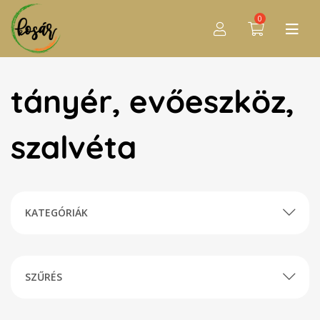
0
tányér, evőeszköz,
szalvéta
KATEGÓRIÁK
SZŰRÉS