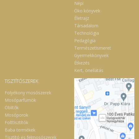
Népi
Öko könyvek
Életrajz
Társadalom
Technológia
Pedagógia
Természetismeret
Gyermekkönyvek
Étkezés
Kert, önellátás
TISZTÍTÓSZEREK
Folyékony mosószerek
Mosóparfümök
Öblítők
Mosóporok
Folttisztítók
Baba termékek
Tisztító és felmosószerek