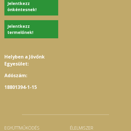
Jelentkezz
önkéntesnek!
Jelentkezz
termelőnek!
Helyben a Jövőnk
Egyesület:
Adószám:
18801394-1-15
EGYÜTTMŰKÖDÉS
ÉLELMISZER