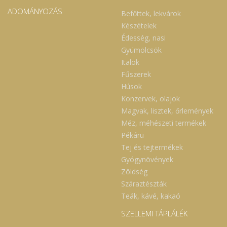
ADOMÁNYOZÁS
Befőttek, lekvárok
Készételek
Édesség, nasi
Gyümölcsök
Italok
Fűszerek
Húsok
Konzervek, olajok
Magvak, lisztek, őrlemények
Méz, méhészeti termékek
Pékáru
Tej és tejtermékek
Gyógynövények
Zöldség
Száraztészták
Teák, kávé, kakaó
SZELLEMI TÁPLÁLÉK