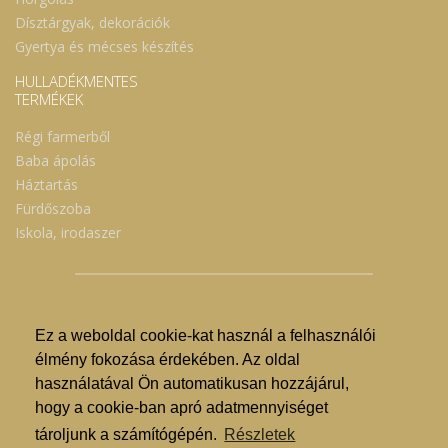
Dísztárgyak, dekorációk
Gyertya és mécses készítés
HULLADÉKMENTES
TERMÉKEK
Régi farmerből
Baba ápolás
Háztartás
Fürdőszoba
Iskola, irodaszer
Ez a weboldal cookie-kat használ a felhasználói
© Nyíregyházi Kosár Közösség 2019.
élmény fokozása érdekében. Az oldal
használatával Ön automatikusan hozzájárul,
Hogyan lehet vásárolni?
hogy a cookie-ban apró adatmennyiséget
GDPR
tároljunk a számítógépén.
Részletek