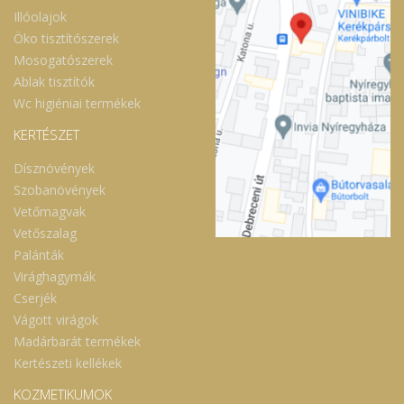
Illóolajok
Öko tisztítószerek
Mosogatószerek
Ablak tisztítók
Wc higiéniai termékek
KERTÉSZET
Dísznövények
Szobanövények
Vetőmagvak
Vetőszalag
Palánták
Virághagymák
Cserjék
Vágott virágok
Madárbarát termékek
Kertészeti kellékek
KOZMETIKUMOK