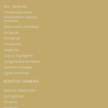
Kéz-, lábápolás
Tisztálkodószerek
Fényvédelem,napozó
termékek
Baba-mama termékek
Arcápolás
Férfiaknak
Testápolás
Hajápolás
Száj és fog higiéne
Gyógyhatású termékek
Ajándékcsomagok
Egyéb termékek
KÉZMŰVES TERMÉKEK
Baba és bábkészítés
Gyöngyfűzés
Ékszerek
Horgolás