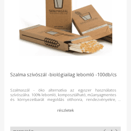
Szalma szívószál -biológiailag lebomló -100db/cs
Szalmaszál - öko alternatíva az egyszer használatos
szívószálra. 100% lebomló, komposztálható, műanyagmentes
és környezetbarát megoldás otthonra, rendezvényekre,
vendéglátó egységeknek. A természetben folyamatosan növő
szalmaszálakból készül, csomagolása újrahasznosított papír.
Kiszerelés: 100 db Mezőgazdasági búzatermesztés
melléktermékeként készült szalma szívószál teljesen
természetes, 100 % növényi termék, amely komposztálható.
Nem oldódik ki belőle mellékíz, így használatakor csak az ital