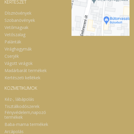
KERTÉSZET
Dísznövények
Szobanövények
Vetőmagvak
Vetőszalag
Palánták
Virághagymák
Cserjék
Vágott virágok
Madárbarát termékek
Kertészeti kellékek
KOZMETIKUMOK
Kéz-, lábápolás
Tisztálkodószerek
Fényvédelem,napozó
termékek
Baba-mama termékek
Arcápolás