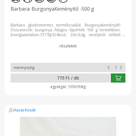
Barbara: BurgonyaKeményítő -500 g
Barbara gluténmentes termékcsalád: Burgonyakeményítő
Összetevők: burgonya Átlagos tápérték 100 g termékben:
Energiatartalom:1377kJ/324kcal, Zsír:0,0g, amelyből telített
zsírsavak:0,0g, Szénhidrát:81,0g, amelyből cukrok:0,0g,
Fehérje:0,0g, Só:0,1g Származási hely: EU Gyártó: Diéta Bt,
Békés
775 Ft / db
1550 Ft/kg
Hazai Kosár