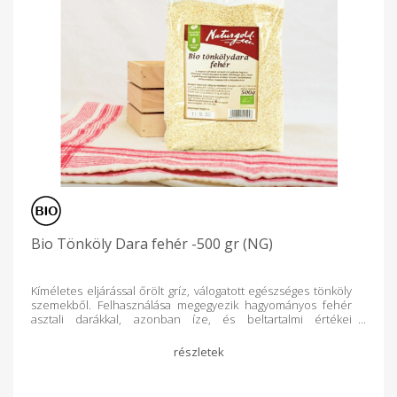
Bio Tönköly Dara fehér -500 gr (NG)
Kíméletes eljárással őrölt gríz, válogatott egészséges tönköly
szemekből. Felhasználása megegyezik hagyományos fehér
asztali darákkal, azonban íze, és beltartalmi értékei
kedvezőbbek annál. Csecsemőknek 6 hónapos kortól
ajánlott Forgalmazó: Naturgold Hungária Kft. Nettó tömeg: 500
g Gyártó: Naturgold Kft Átlagos tápérték / 100 g Energia : 1446
kJ / 346 kcal Zsír : 1,0 g amelyből telített zsírsavak : 0,5 g
Szénhidrát : 68,3 g amelyből cukor : 0,2 g Élelmi rost : 1,5 g