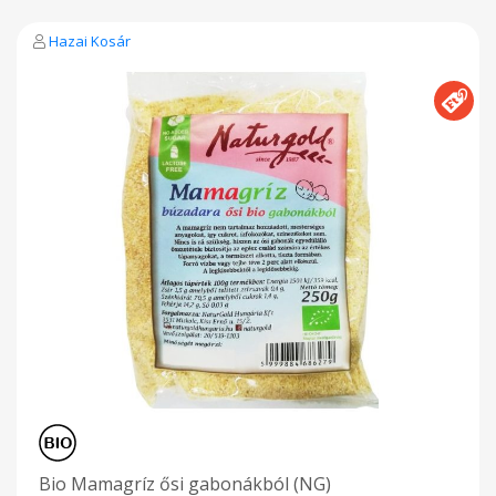
tápérték 100 g termékben: Energia/100g: 1450 KJ/341kcal
zsír:0,2 g, ebből telített zsír:
Hazai Kosár
Bio Mamagríz ősi gabonákból (NG)