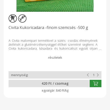
Civita Kukoricadara -finom szemcsés -500 g
A Civita malomipari termékivel a sütés csodás élményének
átélését a gluténérzékenységgel élőket szeretné segíteni. A
Civita kukoricadara, kásadara és kukoricaliszt együtt olyan
hármast képvisel a konyhában, amiért bármelyik ínyenc
szívesen nyúlna. Kiemelkedő rost-tartalmuknak
köszönhetően a teljes értékű táplálkozás alapjai.
Tulajdonságok: finom szemcsés textúra magas rosttartalom
gluténmentes, adalékmentes 500 g-os kiszerelés
Felhasználási javaslat: sütemények, desszertek készítéséhez
köretként vagy önálló fogás alapjaként salátákhoz
Kiszerelés: 500 g Tápanyagok: 100 g termékben: Energia: 320
420 Ft / csomag
kcal/1355kJ Zsír: 1,1g, Telített zsírsav: 0,2 g, Szénhidrát: 67,6 g -
cukor: 0,4 g, rost: 6,6 g, Fehérje: 6,3 g, Só
840 Ft/kg