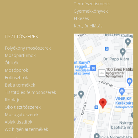
Természetismeret
Gyermekkönyvek
Étkezés
Kert, önellátás
TISZTÍTÓSZEREK
Folyékony mosószerek
Mosóparfümök
Öblítők
Mosóporok
Folttisztítók
Baba termékek
Tisztító és felmosószerek
Illóolajok
Öko tisztítószerek
Mosogatószerek
Ablak tisztítók
Wc higiéniai termékek