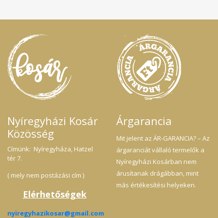
Nyíregyházi Kosár
Árgarancia
Közösség
Mit jelent az ÁR-GARANCIA? – Az
Címünk: Nyíregyháza, Hatzel
árgaranciát vállaló termelők a
tér 7.
Nyíregyházi Kosárban nem
árusítanak drágábban, mint
( mely nem postázási cím )
más értékesítési helyeken.
Elérhetőségek
nyiregyhazikosar@gmail.com