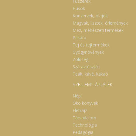
Fűszerek
Húsok
Konzervek, olajok
Magvak, lisztek, őrlemények
Méz, méhészeti termékek
Pékáru
Tej és tejtermékek
Gyógynövények
Zöldség
Száraztészták
Teák, kávé, kakaó
SZELLEMI TÁPLÁLÉK
Népi
Öko könyvek
Életrajz
Társadalom
Technológia
Pedagógia