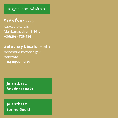
Hogyan lehet vásárolni?
Szép Éva :
vevői
kapcsolattartás
Munkanapokon 8-16 ig
+36(20) 4705-784
Zalatnay László
: média,
bevásárló közösségek
hálózata
+36(30)565-8049
Jelentkezz
önkéntesnek!
Jelentkezz
termelőnek!