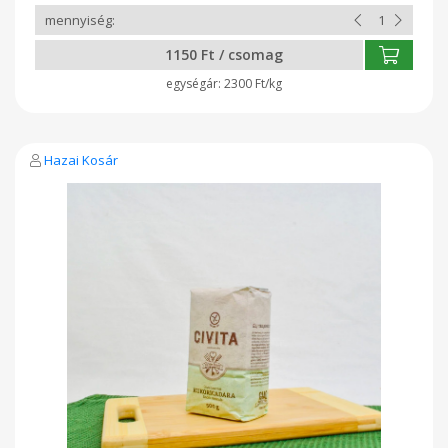
Fehérje : 14,8 g Só : 0.03 g A termék a nátrium természetes
jelenlétéből adódóan tartalmaz sót Ellenőrizte: Biokontroll
Hungária Nonprofit Kft. HU-ÖKÖ-01
1150 Ft / csomag
2300 Ft/kg
Hazai Kosár