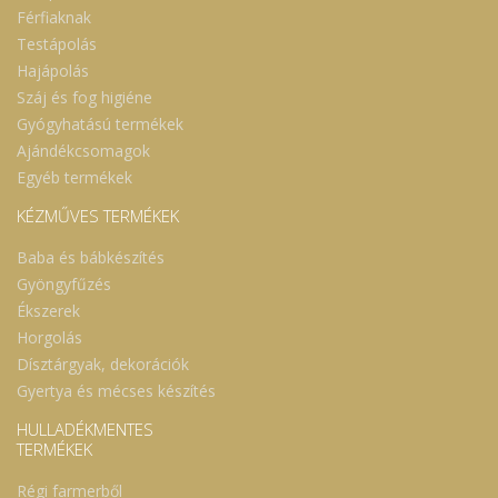
Férfiaknak
Testápolás
Hajápolás
Száj és fog higiéne
Gyógyhatású termékek
Ajándékcsomagok
Egyéb termékek
KÉZMŰVES TERMÉKEK
Baba és bábkészítés
Gyöngyfűzés
Ékszerek
Horgolás
Dísztárgyak, dekorációk
Gyertya és mécses készítés
HULLADÉKMENTES
TERMÉKEK
Régi farmerből