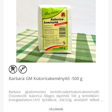
Barbara: GM Kukoricakeményítő -500 g
Barbara gluténmentes termékcsalád:Kukoricakeményítő
Összetevők: kukorica Átlagos tápérték 100 g termékben:
Energiatartalom:1470 kJ/346kcal, Zsír:0,0g, amelyből telített
zsírsavak:0,0g, Szénhidrát:86,0g, amelyből cukrok:0,0g,
Fehérje:0,5g, Só:0,0g Gyártó:Diéta Bt