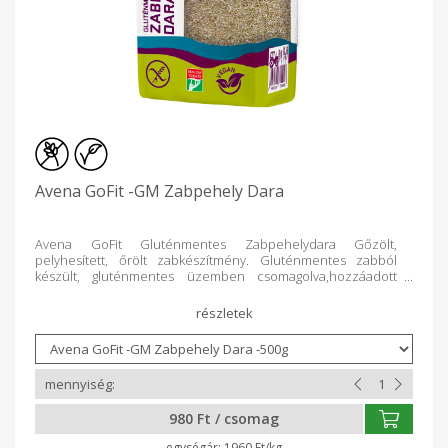
Avena GoFit -GM Zabpehely Dara
Avena GoFit Gluténmentes Zabpehelydara Gőzölt,
pelyhesített, őrölt zabkészítmény. Gluténmentes zabból
készült, gluténmentes üzemben csomagolva,hozzáadott
adalék anyagoktól mentes. A termék teljes értékű,
gluténmentes, vegán és élelmi rostban gazdag. Kiszerelés:
500 g, ill. 2,5 kg Nagy kiszerelésű, családi csomag.
többrétegű papírzsákban Felhasználási javaslat: Alkalmas
saláták szórásához, levesek sűrítéséhez, kitűnő alapanyag
panírozáshoz, fasírtokba zsemle helyett, zabkása
készítéshez. Mint pirított gluténmentes morzsa
felhasználható túrógombóchoz, nudlihoz, gombóchoz.
980 Ft / csomag
Készíthetünk vele süteményeket pl.: muffin, palacsinta,
zabkeksz, valamint kenyérsütéskor teljeskiőrlésű adalékként
1960 Ft/kg