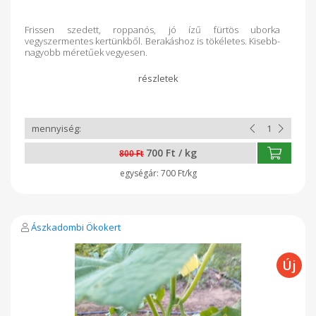
Frissen szedett, roppanós, jó ízű fürtös uborka
vegyszermentes kertünkből. Berakáshoz is tökéletes. Kisebb-
nagyobb méretűek vegyesen.
700 Ft / kg
800 Ft
700 Ft/kg
Ászkadombi Ökokert