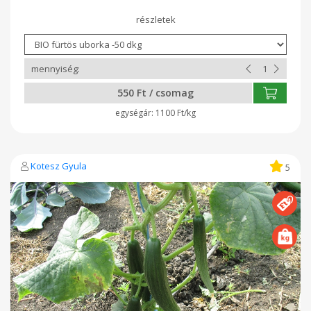
legördülő menüben az "uborka 1 kg" megnevezést és
a mennyiségnél adja meg, hogy hányszor 1 kg-ot kér.
550 Ft / csomag
1100 Ft/kg
Kotesz Gyula
5