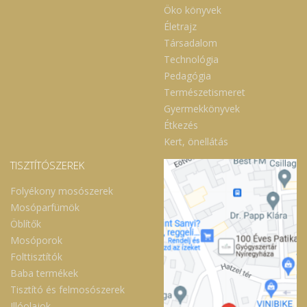
Öko könyvek
Életrajz
Társadalom
Technológia
Pedagógia
Természetismeret
Gyermekkönyvek
Étkezés
Kert, önellátás
TISZTÍTÓSZEREK
Folyékony mosószerek
Mosóparfümök
Öblítők
Mosóporok
Folttisztítók
Baba termékek
Tisztító és felmosószerek
Illóolajok