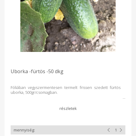
Uborka -fürtös -50 dkg
Fóliában vegyszermentesen termelt frissen szedett fürtös
uborka, 500gr/csomagban.