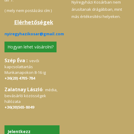
tér 7.
Nyíregyházi Kosárban nem
árusítanak drágábban, mint
( mely nem postázási cím )
más értékesítési helyeken.
Elérhetőségek
nyiregyhazikosar@gmail.com
Hogyan lehet vásárolni?
Szép Éva :
vevői
kapcsolattartás
Munkanapokon 8-16 ig
+36(20) 4705-784
Zalatnay László
: média,
bevásárló közösségek
hálózata
+36(30)565-8049
Jelentkezz