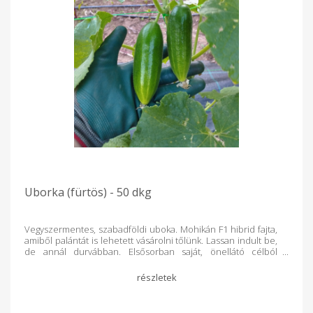
Uborka (fürtös) - 50 dkg
Vegyszermentes, szabadföldi uboka. Mohikán F1 hibrid fajta,
amiből palántát is lehetett vásárolni tőlünk. Lassan indult be,
de annál durvábban. Elsősorban saját, önellátó célból
vetettük, de már most az látszódik, hogy több terem, mint
amire családilag szükségünk is van, ami nem meglepő, titkon
számítottam rá. Nem szeretném ezt egy szabadföldi vs. fóliás
összehasonlítás felé terelni, mert a fólia nagyon is hasznos
termesztőközeg, ugyanakkor nehéz vitatkozni azzal, hogy