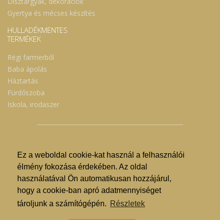
Dísztárgyak, dekorációk
Gyertya és mécses készítés
HULLADÉKMENTES
TERMÉKEK
Régi farmerből
Baba ápolás
Háztartás
Fürdőszoba
Iskola, irodaszer
Ez a weboldal cookie-kat használ a felhasználói
© Nyíregyházi Kosár Közösség 2019.
élmény fokozása érdekében. Az oldal
használatával Ön automatikusan hozzájárul,
Hogyan lehet vásárolni?
hogy a cookie-ban apró adatmennyiséget
GDPR
tároljunk a számítógépén.
Részletek
ÁSZF