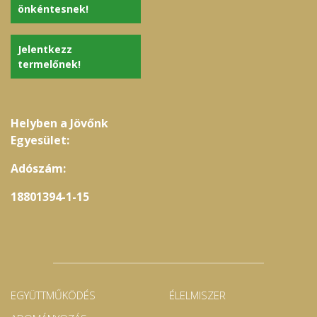
önkéntesnek!
Jelentkezz
termelőnek!
Helyben a Jövőnk
Egyesület:
Adószám:
18801394-1-15
EGYÜTTMŰKÖDÉS
ÉLELMISZER