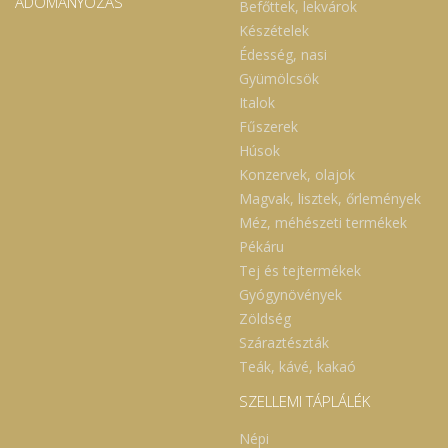
ADOMÁNYOZÁS
Befőttek, lekvárok
Készételek
Édesség, nasi
Gyümölcsök
Italok
Fűszerek
Húsok
Konzervek, olajok
Magvak, lisztek, őrlemények
Méz, méhészeti termékek
Pékáru
Tej és tejtermékek
Gyógynövények
Zöldség
Száraztészták
Teák, kávé, kakaó
SZELLEMI TÁPLÁLÉK
Népi