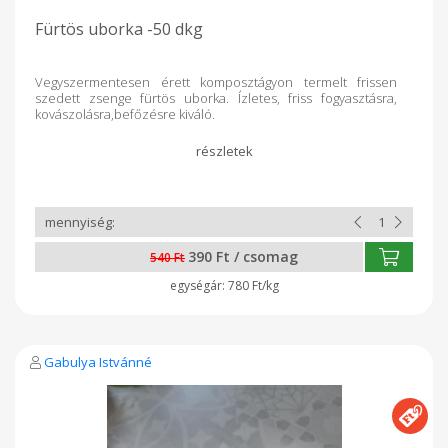
Fürtös uborka -50 dkg
Vegyszermentesen érett komposztágyon termelt frissen
szedett zsenge fürtös uborka. Ízletes, friss fogyasztásra,
kovászolásra,befőzésre kiváló.
390 Ft / csomag
540 Ft
780 Ft/kg
Gabulya Istvánné