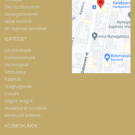
Öko tisztítószerek
Mosogatószerek
Ablak tisztítók
Wc higiéniai termékek
KERTÉSZET
Dísznövények
Szobanövények
Vetőmagvak
Vetőszalag
Palánták
Virághagymák
Cserjék
Vágott virágok
Madárbarát termékek
Kertészeti kellékek
KOZMETIKUMOK