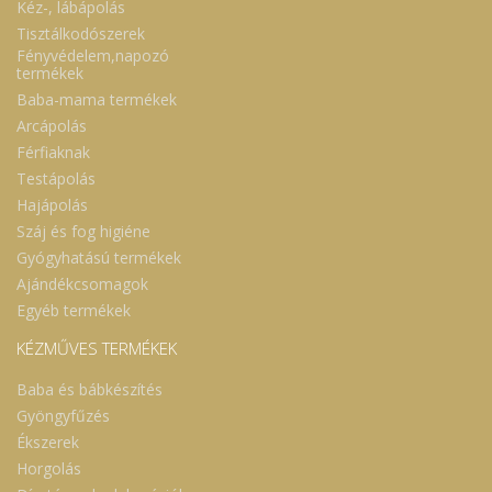
Kéz-, lábápolás
Tisztálkodószerek
Fényvédelem,napozó
termékek
Baba-mama termékek
Arcápolás
Férfiaknak
Testápolás
Hajápolás
Száj és fog higiéne
Gyógyhatású termékek
Ajándékcsomagok
Egyéb termékek
KÉZMŰVES TERMÉKEK
Baba és bábkészítés
Gyöngyfűzés
Ékszerek
Horgolás