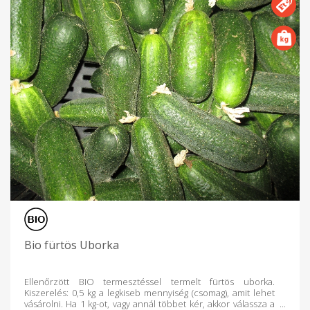
Bio fürtös Uborka
Ellenőrzött BIO termesztéssel termelt fürtös uborka.
Kiszerelés: 0,5 kg a legkiseb mennyiség (csomag), amit lehet
vásárolni. Ha 1 kg-ot, vagy annál többet kér, akkor válassza a