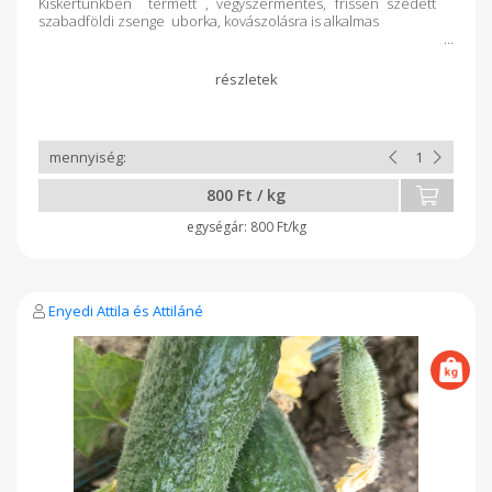
Kiskertünkben termett , vegyszermentes, frissen szedett
szabadföldi zsenge uborka, kovászolásra is alkalmas
800 Ft / kg
800 Ft/kg
Enyedi Attila és Attiláné