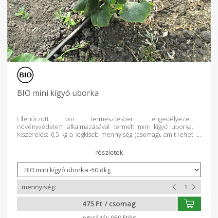
BIO mini kígyó uborka
Ellenőrzött bio termesztésben engedélyezett
növényvédelem alkalmazásával termelt mini kígyó uborka.
Kiszerelés: 0,5 kg a legkiseb mennyiség (csomag), amit lehet
vásárolni. Ha 1 kg-ot, vagy annál többet kér, akkor válassza a
legördülő menüben az "uborka 1 kg" megnevezést és
a mennyiségnél adja meg, hogy hányszor 1 kg-ot kér. A
terméket csak egészben értékesítjük, így az ár változhat.
475 Ft / csomag
950 Ft/kg