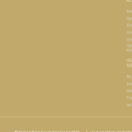
KÉ
Ba
Gy
Ék
Ho
Dí
Gy
ké
HU
TE
Ré
Ba
Há
Fü
Isk
|