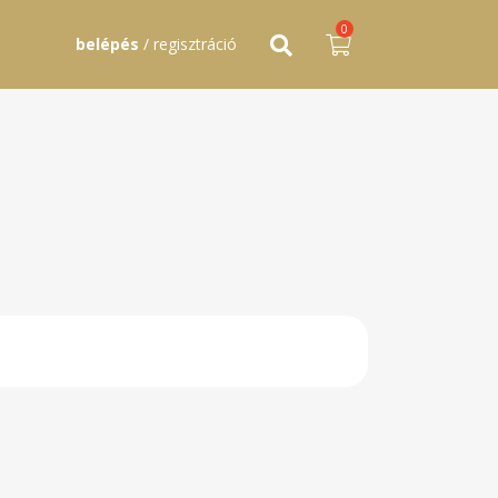
0
belépés
/ regisztráció