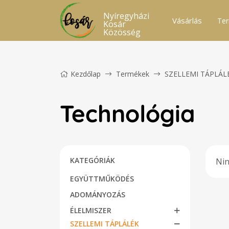
Nyíregyházi
Vásárlás
Ter
Kosár
Közösség
Kezdőlap
Termékek
SZELLEMI TÁPLÁL
Technológia
KATEGÓRIÁK
Nin
EGYÜTTMŰKÖDÉS
ADOMÁNYOZÁS
ÉLELMISZER
SZELLEMI TÁPLÁLÉK