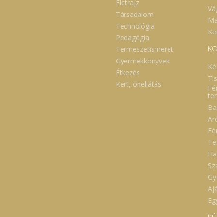
Életrajz
Vá
Társadalom
Ma
Technológia
Ker
Pedagógia
KO
Természetismeret
Gyermekkönyvek
Ké
Étkezés
Ti
Kert, önellátás
Fé
te
Ba
Ar
Fé
Te
Ha
Sz
Gy
Aj
Eg