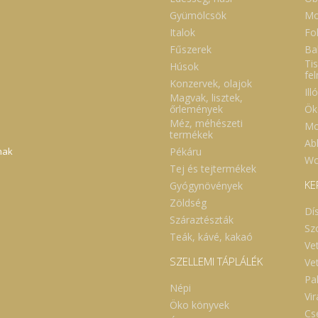
Gyümölcsök
Mo
Italok
Fol
Fűszerek
Ba
Tis
Húsok
fe
Konzervek, olajok
Ill
Magvak, lisztek,
Ök
őrlemények
Méz, méhészeti
Mo
termékek
Abl
Pékáru
nak
Wc
Tej és tejtermékek
KE
Gyógynövények
Zöldség
Dí
Száraztészták
Sz
Teák, kávé, kakaó
Ve
SZELLEMI TÁPLÁLÉK
Ve
Pa
Népi
Vi
Öko könyvek
Cs