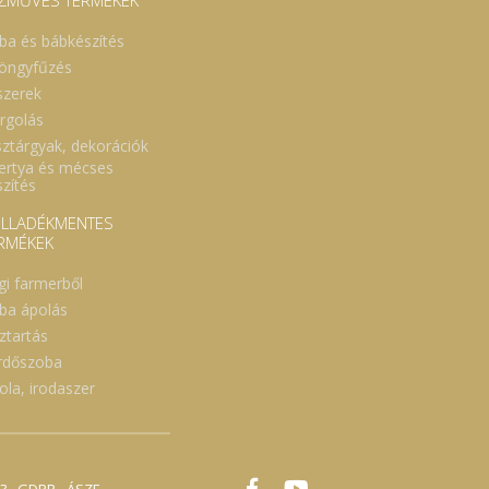
ZMŰVES TERMÉKEK
ba és bábkészítés
öngyfűzés
szerek
rgolás
sztárgyak, dekorációk
ertya és mécses
szítés
LLADÉKMENTES
RMÉKEK
gi farmerből
ba ápolás
ztartás
rdőszoba
ola, irodaszer