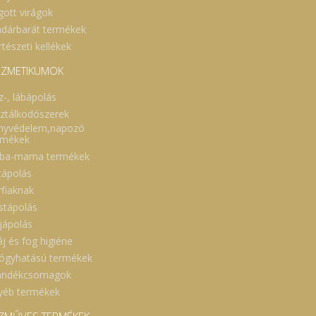
gott virágok
dárbarát termékek
tészeti kellékek
ZMETIKUMOK
z-, lábápolás
sztálkodószerek
nyvédelem,napozó
rmékek
ba-mama termékek
cápolás
rfiaknak
stápolás
jápolás
áj és fog higiéne
ógyhatású termékek
ándékcsomagok
yéb termékek