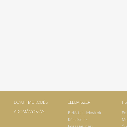
EGYÜTTMŰKÖDÉS
ÉLELMISZER
TI
ADOMÁNYOZÁS
Befőttek, lekvárok
Fo
Készételek
Mo
Édesség, nasi
Öb