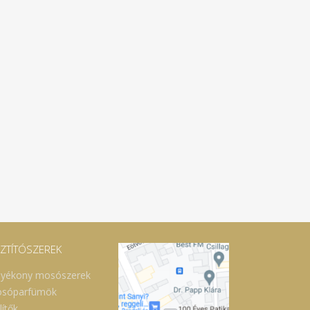
SZTÍTÓSZEREK
lyékony mosószerek
sóparfümök
lítők