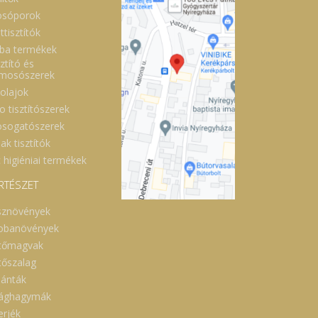
sóporok
ttisztítók
ba termékek
ztító és
lmosószerek
óolajok
o tisztítószerek
sogatószerek
ak tisztítók
 higiéniai termékek
RTÉSZET
sznövények
obanövények
tőmagvak
tőszalag
lánták
rághagymák
erjék