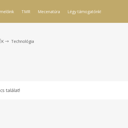
melőink
TMR
Mecenatúra
Légy támogatónk!
ÉK
Technológia
cs találat!