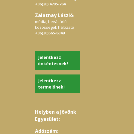
+36(20) 4705-784
Zalatnay László
:
média, bevásárló
közösségek hálózata
+36(30)565-8049
Jelentkezz
önkéntesnek!
Jelentkezz
termelőnek!
Helyben a Jövőnk
Egyesület:
Adószám: