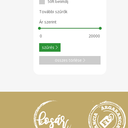
50ft betétdíj
További szűrők
Ár szerint
szűrés
összes törlése