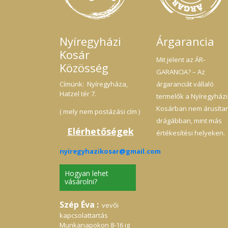
Nyíregyházi
Árgarancia
Kosár
Mit jelent az ÁR-
Közösség
GARANCIA? – Az
Címünk: Nyíregyháza,
árgaranciát vállaló
Hatzel tér 7.
termelők a Nyíregyházi
Kosárban nem árusíta
( mely nem postázási cím )
drágábban, mint más
Elérhetőségek
értékesítési helyeken.
nyiregyhazikosar@gmail.com
Hogyan lehet
vásárolni?
Szép Éva :
vevői
kapcsolattartás
Munkanapokon 8-16 ig