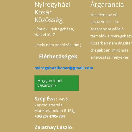
Nyíregyházi
Árgarancia
Kosár
Mit jelent az ÁR-
Közösség
GARANCIA? – Az
Címünk: Nyíregyháza,
árgaranciát vállaló
Hatzel tér 7.
termelők a Nyíregyházi
Kosárban nem árusíta
( mely nem postázási cím )
drágábban, mint más
Elérhetőségek
értékesítési helyeken.
nyiregyhazikosar@gmail.com
Hogyan lehet
vásárolni?
Szép Éva :
vevői
kapcsolattartás
Munkanapokon 8-16 ig
+36(20) 4705-784
Zalatnay László
: