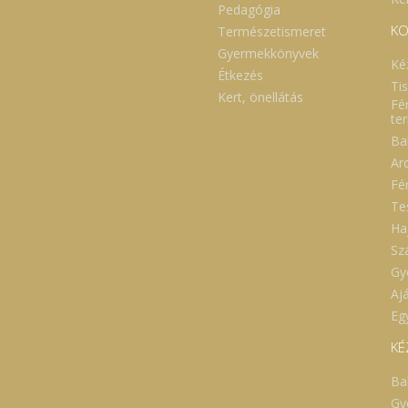
Pedagógia
KO
Természetismeret
Gyermekkönyvek
Ké
Étkezés
Ti
Kert, önellátás
Fé
te
Ba
Ar
Fé
Te
Ha
Sz
Gy
Aj
Eg
KÉ
Ba
Gy