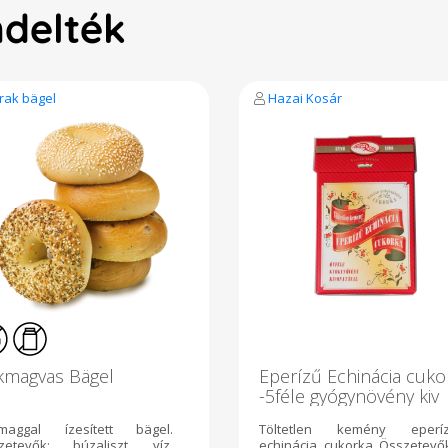
ndelték
rak bägel
Hazai Kosár
kmagvas Bägel
Eperízű Echinácia cuko
-5féle gyógynövény kiv
-75g
maggal ízesített bägel.
Töltetlen kemény eperí
zetevők: búzaliszt, víz,
echinácia cukorka Összetevő