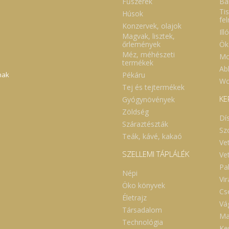
Fűszerek
Ba
antibiotikus hatású echinakoz
Tis
Húsok
és az echinacei
fe
gyulladáscsökkentő anyag. 
Konzervek, olajok
echinacea javítja a szervez
Ill
Magvak, lisztek,
általános egészségi állapotá
Ök
őrlemények
káros mellékhatások nélk
Méz, méhészeti
fokozza ellenálló képességé
Mo
termékek
emellett baktérium- és vírusö
Abl
hatású. Idült és gyakran kiúju
Pékáru
nak
fertőzések (pl.: légúti, húgyút
Wc
Tej és tejtermékek
középfülgyulladás), gombás 
allergiás eredet
KE
Gyógynövények
megbetegedések, kötőszöve
Zöldség
gyulladások enyhítésé
Dí
kiválóan alkalmas. Származá
Száraztészták
hely: Magyarország. Szára
Sz
Teák, kávé, kakaó
hűvös helyen tartandó!
Ve
SZELLEMI TÁPLÁLÉK
Ve
Pa
Népi
Vi
Öko könyvek
Cs
Életrajz
Vá
Társadalom
Ma
Technológia
Ker