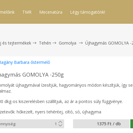
melőink
TMR
Mecenatúra
Légy támogatónk!
j és tejtermékek
Tehén
Gomolya
Újhagymás GOMOLYA -
Ragány Barbara őstermelő
hagymás GOMOLYA -250g
omolyát újhagymával ízesítjük, hagyományos módon készítjük, így 
almaz.
0 dkg-os kiszerelésben szállítjuk, az ár a pontos súly függvénye.
zetevők: hőkezelt, nyers tehéntej, oltó, só, újhagyma
1375 Ft / db