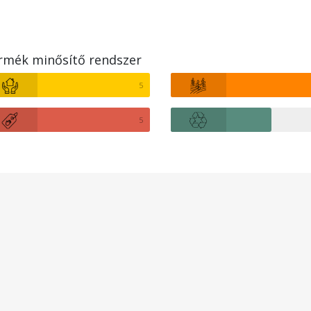
rmék minősítő rendszer
5
5