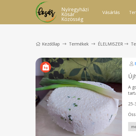
Nyíregyházi
Vásárlás
Ter
Kosár
Közösség
Kezdőlap
Termékek
ÉLELMISZER
Te
Új
A g
tart
25-3
Öss