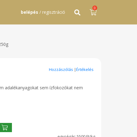
0
belépés
/ regisztráció
250g
Hozzászólás
|
Értékelés
sem adalékanyagokat sem ízfokozókat nem
5500 Ft/kg