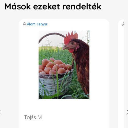
Mások ezeket rendelték
Álom Tanya
Tojás M
Ci