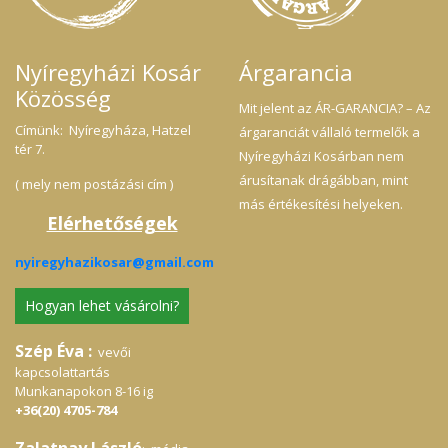
Nyíregyházi Kosár
Árgarancia
Közösség
Mit jelent az ÁR-GARANCIA? – Az
Címünk: Nyíregyháza, Hatzel
árgaranciát vállaló termelők a
tér 7.
Nyíregyházi Kosárban nem
árusítanak drágábban, mint
( mely nem postázási cím )
más értékesítési helyeken.
Elérhetőségek
nyiregyhazikosar@gmail.com
Hogyan lehet vásárolni?
Szép Éva :
vevői
kapcsolattartás
Munkanapokon 8-16 ig
+36(20) 4705-784
Zalatnay László