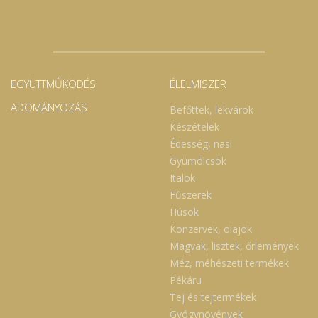
EGYÜTTMŰKÖDÉS
ÉLELMISZER
ADOMÁNYOZÁS
Befőttek, lekvárok
Készételek
Édesség, nasi
Gyümölcsök
Italok
Fűszerek
Húsok
Konzervek, olajok
Magvak, lisztek, őrlemények
Méz, méhészeti termékek
Pékáru
Tej és tejtermékek
Gyógynövények