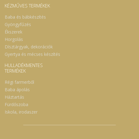
KÉZMŰVES TERMÉKEK
Baba és bábkészítés
Gyöngyfűzés
Ékszerek
Horgolás
Dísztárgyak, dekorációk
Gyertya és mécses készítés
HULLADÉKMENTES
TERMÉKEK
Régi farmerből
Baba ápolás
Háztartás
Fürdőszoba
Iskola, irodaszer