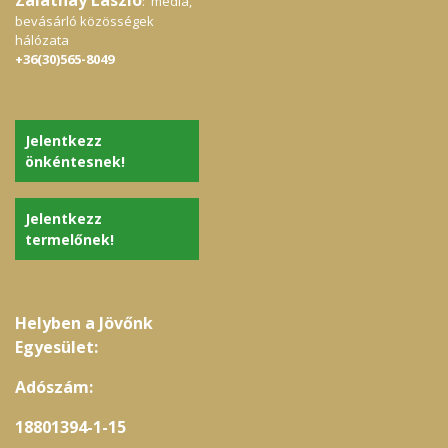
: média,
bevásárló közösségek
hálózata
+36(30)565-8049
Jelentkezz
önkéntesnek!
Jelentkezz
termelőnek!
Helyben a Jövőnk
Egyesület:
Adószám:
18801394-1-15