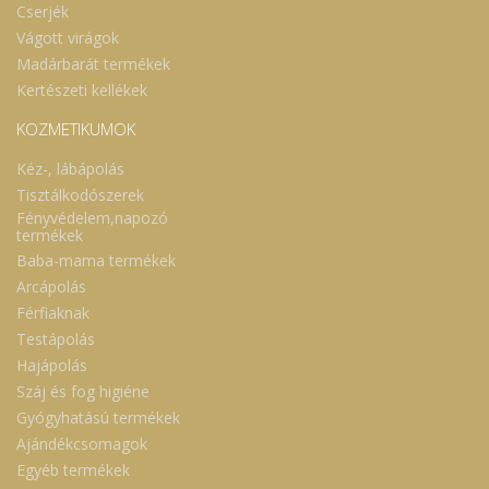
Cserjék
Vágott virágok
Madárbarát termékek
Kertészeti kellékek
KOZMETIKUMOK
Kéz-, lábápolás
Tisztálkodószerek
Fényvédelem,napozó
termékek
Baba-mama termékek
Arcápolás
Férfiaknak
Testápolás
Hajápolás
Száj és fog higiéne
Gyógyhatású termékek
Ajándékcsomagok
Egyéb termékek