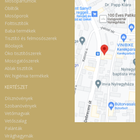
Mosóparfümök
Öblítők
Mosóporok
Folttisztítók
Baba termékek
Tisztító és felmosószerek
Illóolajok
Öko tisztítószerek
Mosogatószerek
Ablak tisztítók
Wc higiéniai termékek
KERTÉSZET
Dísznövények
Szobanövények
Vetőmagvak
Vetőszalag
Palánták
Virághagymák