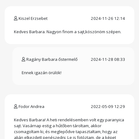
Kiszel Erzsebet
2024-11-26 12:14
Kedves Barbara. Nagyon finom a sajt,köszönöm szépen.
Ragány Barbara őstermelő
2024-11-28 08:33
Ennek igazán örülök!
Fodor Andrea
2022-05-09 12:29
Kedves Barbara! A heti rendelésemben volt egy paranyica
sajt. Vasárnap estig a hűtőben tároltam, akkor
csomagoltam ki, és meglepődve tapasztaltam, hogy az
alján elkezdett penészedni. Le is fotóztam, de a képet