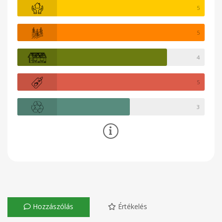
5
5
4
5
3
Hozzászólás
Értékelés