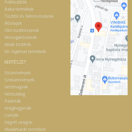
Folttisztítók
Baba termékek
Tisztító és felmosószerek
Illóolajok
Öko tisztítószerek
Mosogatószerek
Ablak tisztítók
Wc higiéniai termékek
KERTÉSZET
Dísznövények
Szobanövények
Vetőmagvak
Vetőszalag
Palánták
Virághagymák
Cserjék
Vágott virágok
Madárbarát termékek