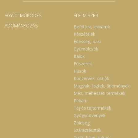
EGYÜTTMŰKÖDÉS
ÉLELMISZER
ADOMÁNYOZÁS
Befőttek, lekvárok
Készételek
Édesség, nasi
Gyümölcsök
Italok
Fűszerek
Húsok
Konzervek, olajok
Magvak, lisztek, őrlemények
Méz, méhészeti termékek
Pékáru
Tej és tejtermékek
Gyógynövények
Zöldség
Száraztészták
Teák, kávé, kakaó