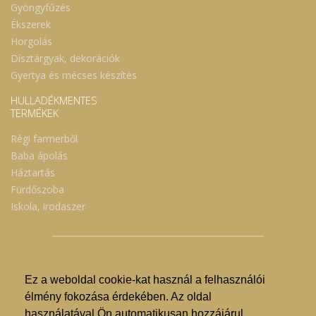
Gyöngyfűzés
Ékszerek
Horgolás
Dísztárgyak, dekorációk
Gyertya és mécses készítés
HULLADÉKMENTES
TERMÉKEK
Régi farmerből
Baba ápolás
Háztartás
Fürdőszoba
Iskola, irodaszer
Ez a weboldal cookie-kat használ a felhasználói
© Nyíregyházi Kosár Közösség 2019.
élmény fokozása érdekében. Az oldal
használatával Ön automatikusan hozzájárul,
Hogyan lehet vásárolni?