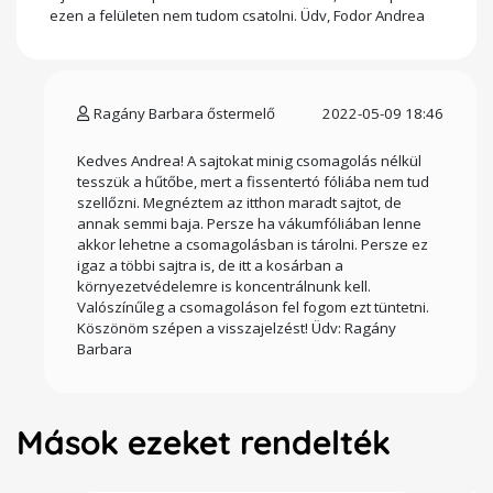
ezen a felületen nem tudom csatolni. Üdv, Fodor Andrea
Ragány Barbara őstermelő
2022-05-09 18:46
Kedves Andrea! A sajtokat minig csomagolás nélkül
tesszük a hűtőbe, mert a fissentertó fóliába nem tud
szellőzni. Megnéztem az itthon maradt sajtot, de
annak semmi baja. Persze ha vákumfóliában lenne
akkor lehetne a csomagolásban is tárolni. Persze ez
igaz a többi sajtra is, de itt a kosárban a
környezetvédelemre is koncentrálnunk kell.
Valószínűleg a csomagoláson fel fogom ezt tüntetni.
Köszönöm szépen a visszajelzést! Üdv: Ragány
Barbara
Mások ezeket rendelték