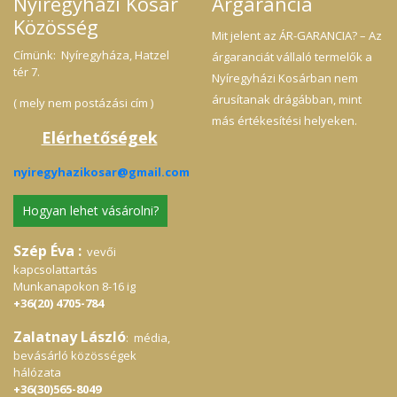
Nyíregyházi Kosár
Árgarancia
a
Közösség
:
Mit jelent az ÁR-GARANCIA? – Az
k
be
Címünk: Nyíregyháza, Hatzel
árgaranciát vállaló termelők a
és
tér 7.
Nyíregyházi Kosárban nem
lé
me
árusítanak drágábban, mint
( mely nem postázási cím )
as
más értékesítési helyeken.
gy
Elérhetőségek
i
M
ny
nyiregyhazikosar@gmail.com
Fe
re
gy
Hogyan lehet vásárolni?
ny
fe
Szép Éva :
kö
vevői
te
kapcsolattartás
ml
Munkanapokon 8-16 ig
é
+36(20) 4705-784
T
f
Zalatnay László
fe
: média,
he
bevásárló közösségek
A 
hálózata
g
+36(30)565-8049
G