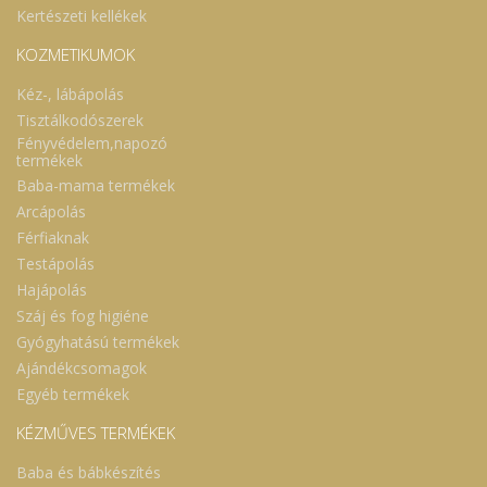
Kertészeti kellékek
KOZMETIKUMOK
Kéz-, lábápolás
Tisztálkodószerek
Fényvédelem,napozó
termékek
Baba-mama termékek
Arcápolás
Férfiaknak
Testápolás
Hajápolás
Száj és fog higiéne
Gyógyhatású termékek
Ajándékcsomagok
Egyéb termékek
KÉZMŰVES TERMÉKEK
Baba és bábkészítés