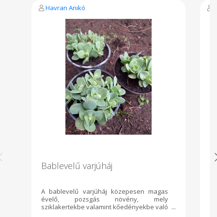
Havran Anikó
Bablevelű varjúháj
E
a
A bablevelű varjúháj közepesen magas
Gy
évelő, pozsgás növény, mely
E
sziklakertekbe valamint kőedényekbe való
an
ültetésre is remek választás, jól bírja a
To