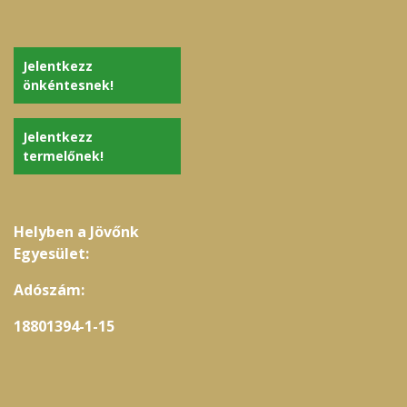
Za
Jelentkezz
önkéntesnek!
Jelentkezz
termelőnek!
Helyben a Jövőnk
Egyesület:
Adószám:
18801394-1-15