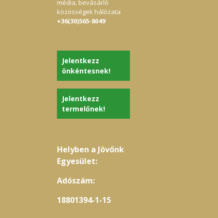
média, bevásárló
közösségek hálózata
+36(30)565-8049
Jelentkezz
önkéntesnek!
Jelentkezz
termelőnek!
Helyben a Jövőnk
Egyesület:
Adószám:
18801394-1-15