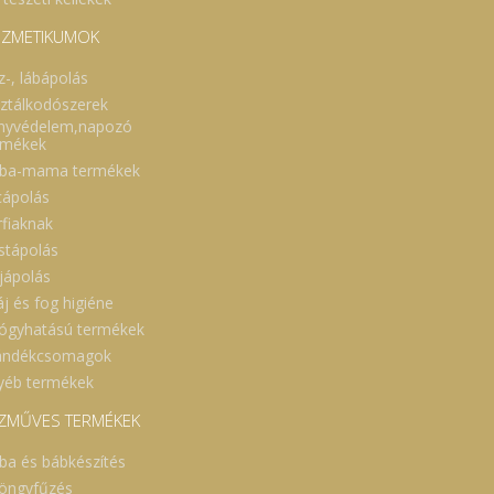
ZMETIKUMOK
z-, lábápolás
sztálkodószerek
nyvédelem,napozó
rmékek
ba-mama termékek
cápolás
rfiaknak
stápolás
jápolás
áj és fog higiéne
ógyhatású termékek
ándékcsomagok
yéb termékek
ZMŰVES TERMÉKEK
ba és bábkészítés
öngyfűzés