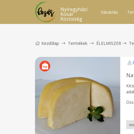
Nyíregyházi
Vásárlás
Ter
Kosár
Közösség
Kezdőlap
Termékek
ÉLELMISZER
Te
Na
Kézm
ada
Össz