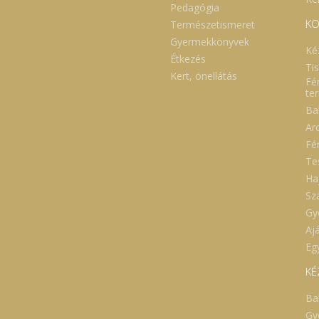
Pedagógia
KO
Természetismeret
Gyermekkönyvek
Ké
Étkezés
Ti
Kert, önellátás
Fé
te
Ba
Ar
Fé
Te
Ha
Sz
Gy
Aj
Eg
KÉ
Ba
Gy