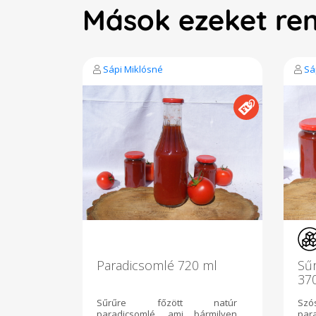
Mások ezeket re
Sápi Miklósné
Sá
Paradicsomlé 720 ml
Sűr
37
Sűrűre főzött natúr
Szó
paradicsomlé, ami bármilyen
par