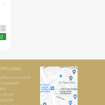
fi
z.
SZTÍTÓSZEREK
lyékony mosószerek
sóparfümök
lítők
sóporok
ttisztítók