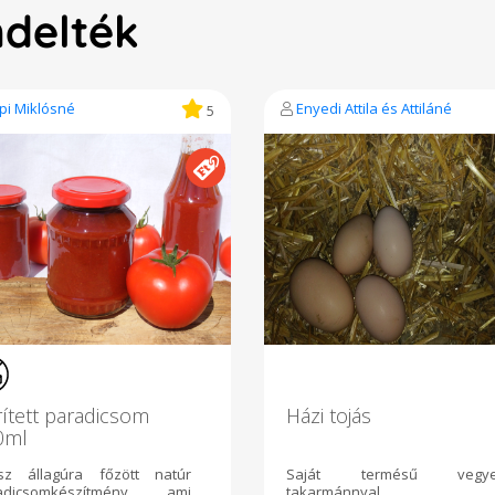
ndelték
pi Miklósné
Enyedi Attila és Attiláné
5
ített paradicsom
Házi tojás
0ml
sz állagúra főzött natúr
Saját termésű vegy
adicsomkészítmény, ami
takarmánnyal