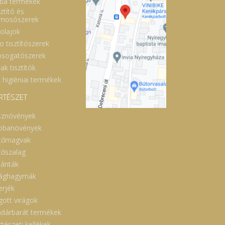
ba termékek
ztító és
lmosószerek
óolajok
o tisztítószerek
sogatószerek
ak tisztítók
 higiéniai termékek
RTÉSZET
sznövények
obanövények
tőmagvak
tőszalag
lánták
rághagymák
erjék
gott virágok
dárbarát termékek
tészeti kellékek