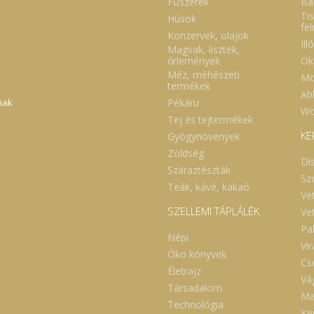
Fűszerek
Ba
Tis
Húsok
fe
Konzervek, olajok
Ill
Magvak, lisztek,
Ök
őrlemények
Méz, méhészeti
Mo
termékek
Abl
Pékáru
nak
Wc
Tej és tejtermékek
KE
Gyógynövények
Zöldség
Dí
Száraztészták
Sz
Teák, kávé, kakaó
Ve
SZELLEMI TÁPLÁLÉK
Ve
Pa
Népi
Vi
Öko könyvek
Cs
Életrajz
Vá
Társadalom
Ma
Technológia
Ker