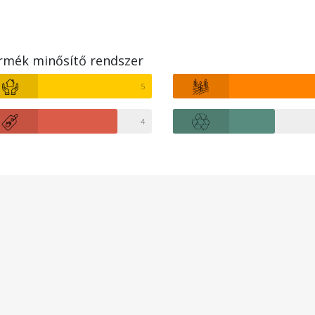
rmék minősítő rendszer
5
4