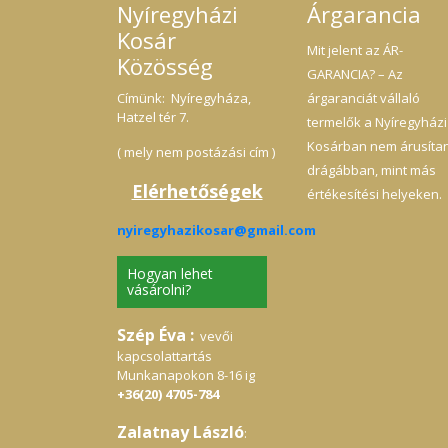
Nyíregyházi
Árgarancia
Kosár
Mit jelent az ÁR-
Közösség
GARANCIA? – Az
Címünk: Nyíregyháza,
árgaranciát vállaló
Hatzel tér 7.
termelők a Nyíregyházi
Kosárban nem árusíta
( mely nem postázási cím )
drágábban, mint más
Elérhetőségek
értékesítési helyeken.
nyiregyhazikosar@gmail.com
Hogyan lehet
vásárolni?
Szép Éva :
vevői
kapcsolattartás
Munkanapokon 8-16 ig
+36(20) 4705-784
Zalatnay László
: