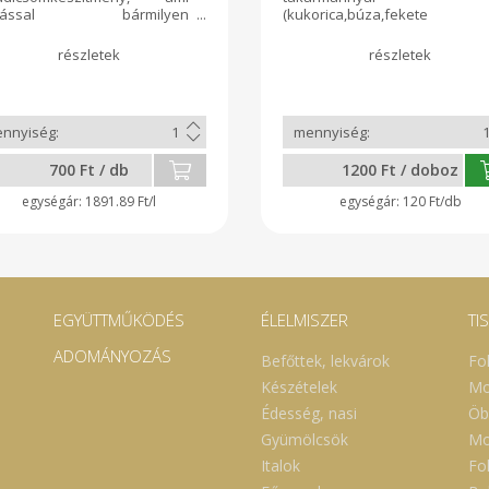
gítással bármilyen
(kukorica,búza,fekete
dicsomos étel alapja lehet.
napraforgó)
, cukrot, fűszereket nem
etetett, szabadtartású barom
talmaz. Legalább háromféle
tyúktojás 10 db/dobo
adicsomból sűrű szószt
(Min.670gr/doboz)L-es méret.
tem, kevés na-benzoátot
em bele.
700 Ft / db
1200 Ft / doboz
1891.89 Ft/l
120 Ft/db
EGYÜTTMŰKÖDÉS
ÉLELMISZER
TI
ADOMÁNYOZÁS
Befőttek, lekvárok
Fo
Készételek
Mo
Édesség, nasi
Öb
Gyümölcsök
Mo
Italok
Fol