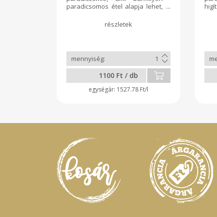
paradicsomos étel alapja lehet,
hi
legyen az leves, szósz, főzelék,
para
vagy bármi, amihez fel szeretné
Sót
használni. Saját kertünkben
tar
termelt, legalább háromféle
par
paradicsomból órákig főzött
főz
sűrű lé került az üvegekbe,
tett
kevés na-benzoátot tartalmaz.
1100 Ft / db
1527.78 Ft/l