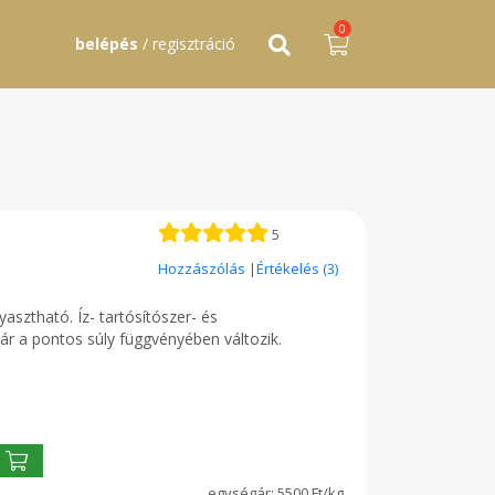
0
belépés
/ regisztráció
5
Hozzászólás
|
Értékelés (3)
gyasztható. Íz- tartósítószer- és
 a pontos súly függvényében változik.
5500 Ft/kg