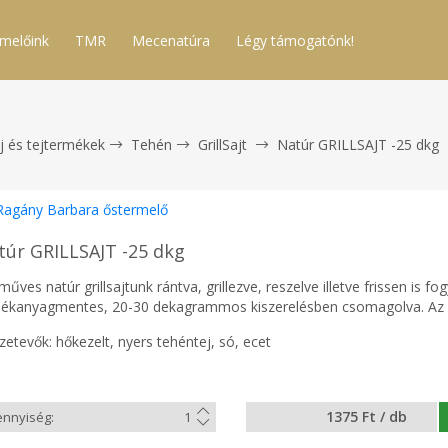
melőink
TMR
Mecenatúra
Légy támogatónk!
j és tejtermékek
Tehén
GrillSajt
Natúr GRILLSAJT -25 dkg
Ragány Barbara őstermelő
túr GRILLSAJT -25 dkg
űves natúr grillsajtunk rántva, grillezve, reszelve illetve frissen is fo
lékanyagmentes, 20-30 dekagrammos kiszerelésben csomagolva. Az ár
etevők: hőkezelt, nyers tehéntej, só, ecet
1375 Ft / db