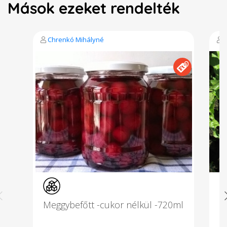
Mások ezeket rendelték
Chrenkó Mihályné
Meggybefőtt -cukor nélkül -720ml
B
-