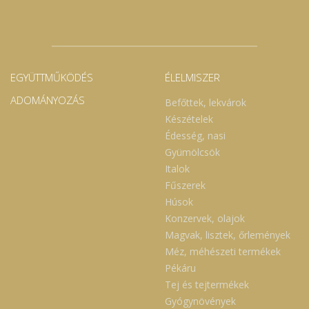
EGYÜTTMŰKÖDÉS
ÉLELMISZER
ADOMÁNYOZÁS
Befőttek, lekvárok
Készételek
Édesség, nasi
Gyümölcsök
Italok
Fűszerek
Húsok
Konzervek, olajok
Magvak, lisztek, őrlemények
Méz, méhészeti termékek
Pékáru
Tej és tejtermékek
Gyógynövények