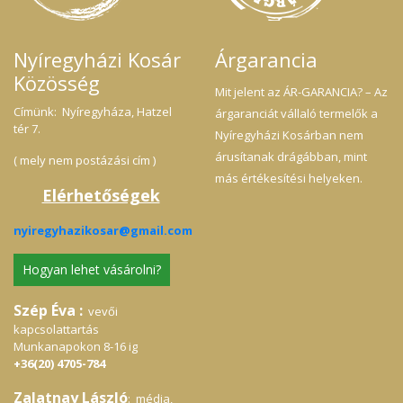
Nyíregyházi Kosár
Árgarancia
Közösség
Mit jelent az ÁR-GARANCIA? – Az
Címünk: Nyíregyháza, Hatzel
árgaranciát vállaló termelők a
tér 7.
Nyíregyházi Kosárban nem
árusítanak drágábban, mint
( mely nem postázási cím )
más értékesítési helyeken.
Elérhetőségek
nyiregyhazikosar@gmail.com
Hogyan lehet vásárolni?
Szép Éva :
vevői
kapcsolattartás
Munkanapokon 8-16 ig
+36(20) 4705-784
Zalatnay László
: média,