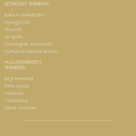
KÉZMŰVES TERMÉKEK
Baba és bábkészítés
Gyöngyfűzés
Ékszerek
Horgolás
Dísztárgyak, dekorációk
Gyertya és mécses készítés
HULLADÉKMENTES
TERMÉKEK
Régi farmerből
Baba ápolás
Háztartás
Fürdőszoba
Iskola, irodaszer