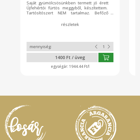
Saját gyümölcsösünkben termett jó érett
El
Újfehértói fürtös meggyből, készítettem.
le
Tartósítószert NEM tartalmaz. Befőző
dk
autómatában készült. Kiszerelés: 720 ml -
üvegben
1400 Ft / üveg
1944.44 Ft/l