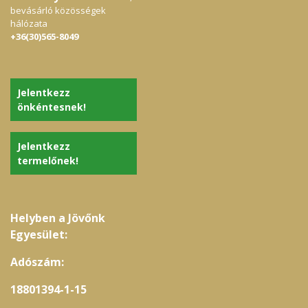
bevásárló közösségek
hálózata
+36(30)565-8049
Jelentkezz
önkéntesnek!
Jelentkezz
termelőnek!
Helyben a Jövőnk
Egyesület:
Adószám:
18801394-1-15