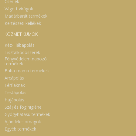
Cserjék
Vágott virágok
Madárbarát termékek
Kertészeti kellékek
KOZMETIKUMOK
Kéz-, lábápolás
Tisztálkodószerek
Fényvédelem,napozó
termékek
Baba-mama termékek
Arcápolás
Férfiaknak
Testápolás
Hajápolás
Száj és fog higiéne
Gyógyhatású termékek
Ajándékcsomagok
Egyéb termékek