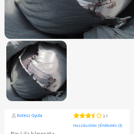
Kotesz Gyula
3.7
Hozzászólás
|
Értékelés (3)
Bio Lila káposzta