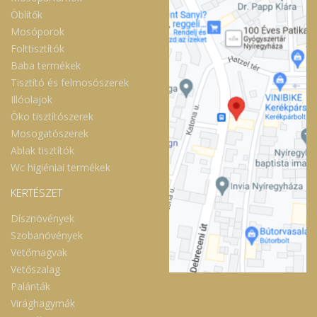
Öblítők
Mosóporok
Folttisztítók
Baba termékek
Tisztító és felmosószerek
Illóolajok
Öko tisztítószerek
Mosogatószerek
Ablak tisztítók
Wc higiéniai termékek
KERTÉSZET
Dísznövények
Szobanövények
Vetőmagvak
Vetőszalag
Palánták
Virághagymák