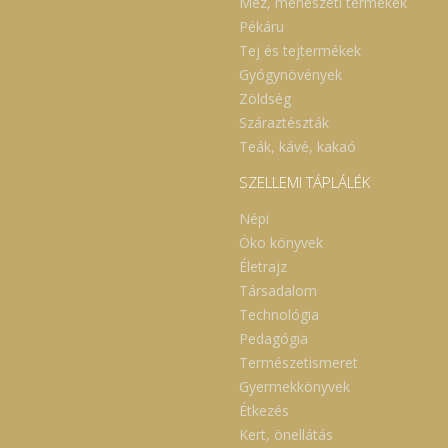
Méz, méhészeti termékek
Pékáru
Tej és tejtermékek
Gyógynövények
Zöldség
Száraztészták
Teák, kávé, kakaó
SZELLEMI TÁPLÁLÉK
Népi
Öko könyvek
Életrajz
Társadalom
Technológia
Pedagógia
Természetismeret
Gyermekkönyvek
Étkezés
Kert, önellátás