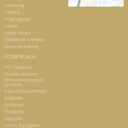
Vetőszalag
Palánták
Virághagymák
Cserjék
Vágott virágok
Madárbarát termékek
Kertészeti kellékek
KOZMETIKUMOK
Kéz-, lábápolás
Tisztálkodószerek
Fényvédelem,napozó
termékek
Baba-mama termékek
Arcápolás
Férfiaknak
Testápolás
Hajápolás
Száj és fog higiéne