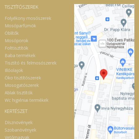
TISZTÍTÓSZEREK
Folyékony mosószerek
Mosóparfümök
Öblítők
Mosóporok
Folttisztítók
Baba termékek
Tisztító és felmosószerek
Illóolajok
Öko tisztítószerek
Mosogatószerek
Ablak tisztítók
Wc higiéniai termékek
KERTÉSZET
Dísznövények
Szobanövények
Vetőmagvak