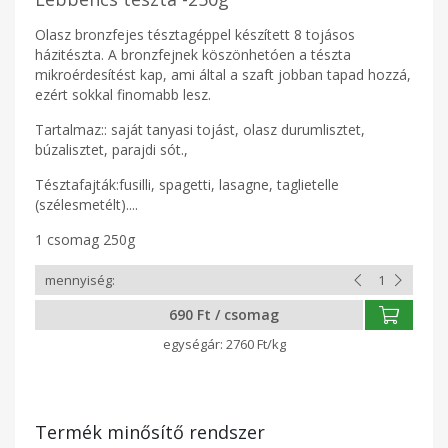
Olasz bronzfejes tésztagéppel készített 8 tojásos
házitészta. A bronzfejnek köszönhetóen a tészta
mikroérdesítést kap, ami által a szaft jobban tapad hozzá,
ezért sokkal finomabb lesz.
Tartalmaz:: saját tanyasi tojást, olasz durumlisztet,
búzalisztet, parajdi sót.,
Tésztafajták:fusilli, spagetti, lasagne, taglietelle
(szélesmetélt)....
1 csomag 250g
690 Ft / csomag
2760 Ft/kg
Termék minősítő rendszer