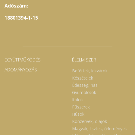
Adószám:
18801394-1-15
EGYÜTTMŰKÖDÉS
ÉLELMISZER
ADOMÁNYOZÁS
Befőttek, lekvárok
Készételek
Édesség, nasi
Gyümölcsök
Italok
Fűszerek
Húsok
Konzervek, olajok
Magvak, lisztek, őrlemények