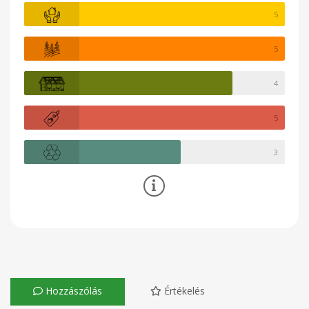
5
5
4
5
3
Hozzászólás
Értékelés