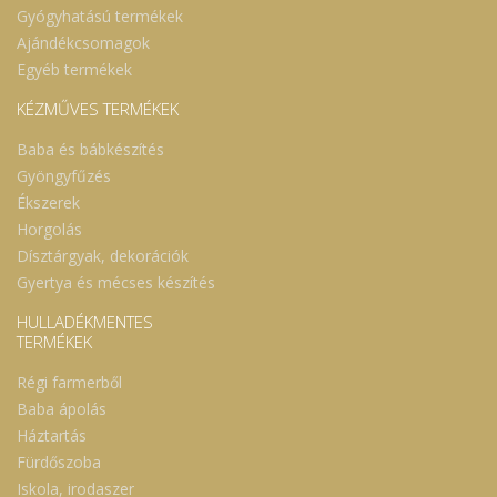
Gyógyhatású termékek
Ajándékcsomagok
Egyéb termékek
KÉZMŰVES TERMÉKEK
Baba és bábkészítés
Gyöngyfűzés
Ékszerek
Horgolás
Dísztárgyak, dekorációk
Gyertya és mécses készítés
HULLADÉKMENTES
TERMÉKEK
Régi farmerből
Baba ápolás
Háztartás
Fürdőszoba
Iskola, irodaszer