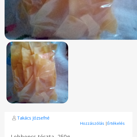
Takács Józsefné
Hozzászólás
|
Értékelés
Lebbencs tészta -250g