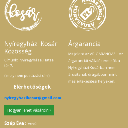
Nyíregyházi Kosár
Árgarancia
Közösség
Mit jelent az ÁR-GARANCIA? – Az
Címünk: Nyíregyháza, Hatzel
árgaranciát vállaló termelők a
tér 7.
Nyíregyházi Kosárban nem
árusítanak drágábban, mint
( mely nem postázási cím )
más értékesítési helyeken.
Elérhetőségek
nyiregyhazikosar@gmail.com
Hogyan lehet vásárolni?
Szép Éva :
vevői