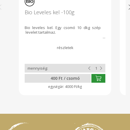
Bio Leveles kel -100g
B
Bio leveles kel. Egy csomó 10 dkg szép
El
levelet tartalmaz.
új
400 Ft / csomó
4000 Ft/kg