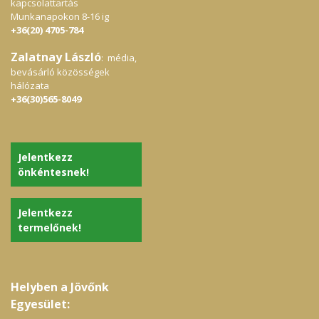
kapcsolattartás
Munkanapokon 8-16 ig
+36(20) 4705-784
Zalatnay László
: média,
bevásárló közösségek
hálózata
+36(30)565-8049
Jelentkezz
önkéntesnek!
Jelentkezz
termelőnek!
Helyben a Jövőnk
Egyesület: