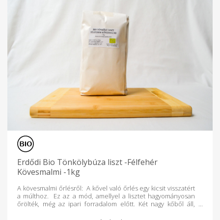
Erdődi Bio Tönkölybúza liszt -Félfehér
Kövesmalmi -1kg
A kövesmalmi őrlésről: A kővel való őrlés egy kicsit visszatért
a múlthoz. Ez az a mód, amellyel a lisztet hagyományosan
őrölték, még az ipari forradalom előtt. Két nagy kőből áll,
amelyek szinte szeletelve haladva addig őrlik a búzát, amíg az
lisztté nem válik. Mivel ebben az őrlési folyamatban a búza