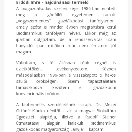
Erdődi Imre - hajdúnánási termelő
A biogazdálkodás szellemisége 1986-ban érintett
meg a gödöllői egyetemen tartott
„vegyszermentes” gazdálkodási tanfolyamon,
amely azóta is minden évben megtartásra kerül
Biodinamikus tanfolyam néven. Ekkor még az
iparban dolgoztam, de a rendszerváltás utáni
hanyatló ipari miliőben már nem éreztem jól
magam.
Váltottam, s fő állásban több cégnél is
üzletkötőként tevékenykedtem. Közben
másodállásban 1996-ban a visszakapott 5 ha-os
szülői örökségen, őseim tapasztalatára
támaszkodva kezdtem el gazdálkodni
konvencionális módon.
A biotermelés szemléletének csíráját Dr. Mezei
Ottóné Klárika nénitől – aki a magyar Biokultúra
Egyesület alapítója, illetve a Rudolf Steiner
útmutatásai alapján kialakult biodinamikus
gazdálkodás magyarországi „anyja” – kaptam.