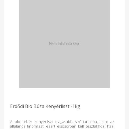
elválasztva a külső korpaszakaszt, amikor áthalad.
Lényegében fehér liszt marad, aztán a korpák egy részét
tovább feldolgozzák és aprítják, majd visszaadagolják a
fehérbe, hogy teljes kiőrlésű lisztet állítsanak elő.
Erdődi Bio Búza Kenyérliszt -1kg
A bio fehér kenyérliszt magasabb sikértartalmú, mint az
általános finomliszt, ezért elsősorban kelt tésztákhoz, házi