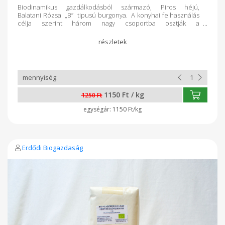
Biodinamikus gazdálkodásból származó, Piros héjú,
Balatani Rózsa „B” tipusú burgonya. A konyhai felhasználás
célja szerint három nagy csoportba osztják a
burgonyafajtákat a gumók keményítőtartalma szerint. A
keményítőtartalomtól függ, mennyire fő szét a krumpli, vagy
mennyire marad lisztes, szemcsés. Ez utóbbiaknak a
legmagasabb keményítőtartalmúak. „A” (salátának való), „B”
(főznivaló) és „C” (sütnivaló) betűvel jelölik, illetve a
keményítőtartalom-határértékek között álló fajtákat
esetenként „A-B” és „B-C” jelöléssel különböztetik meg.
1150 Ft / kg
1250 Ft
1150 Ft/kg
Erdődi Biogazdaság