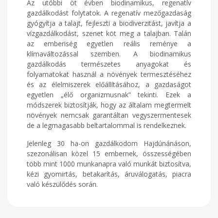
Az utóbbi öt évben biodinamikus, regenatív
gazdálkodást folytatok. A regenatív mezőgazdaság
gyógyítja a talajt, fejleszti a biodiverzitást, javítja a
vízgazdálkodást, szenet köt meg a talajban. Talán
az emberiség egyetlen reális reménye a
klímaváltozással szemben. A biodinamikus
gazdálkodás természetes anyagokat és
folyamatokat használ a növények termesztéséhez
és az élelmiszerek előállításához, a gazdaságot
egyetlen „élő organizmusnak” tekinti. Ezek a
módszerek biztosítják, hogy az általam megtermelt
növények nemcsak garantáltan vegyszermentesek
de a legmagasabb beltartalommal is rendelkeznek.
Jelenleg 30 ha-on gazdálkodom Hajdúnánáson,
szezonálisan közel 15 embernek, összességében
több mint 1000 munkanapra való munkát biztosítva,
kézi gyomirtás, betakarítás, áruválogatás, piacra
való készülődés során.