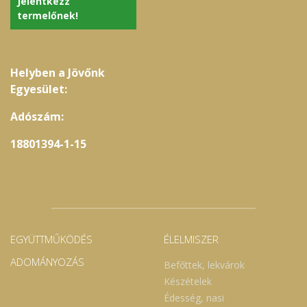
Jelentkezz
termelőnek!
Helyben a Jövőnk
Egyesület:
Adószám:
18801394-1-15
EGYÜTTMŰKÖDÉS
ÉLELMISZER
ADOMÁNYOZÁS
Befőttek, lekvárok
Készételek
Édesség, nasi