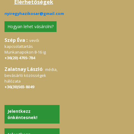
Elérhetőségek
nyiregyhazikosar@gmail.com
Hogyan lehet vásárolni?
Szép Éva :
vevői
kapcsolattartás
Munkanapokon 8-16 ig
+36(20) 4705-784
Zalatnay László
: média,
bevásárló közösségek
hálózata
+36(30)565-8049
Jelentkezz
önkéntesnek!