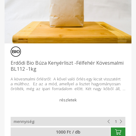
fehérbe, hogy teljes kiőrlésű lisztet állítsanak elő. Ellenőrizte:
Biokontroll Hungária Nonprofit Kft. HU-ÖKÖ-01
Erdődi Bio Búza Kenyérliszt -Félfehér Kövesmalmi
BL112 -1kg
A kövesmalmi őrlésről: A kővel való őrlés egy kicsit visszatért
a múlthoz. Ez az a mód, amellyel a lisztet hagyományosan
őrölték, még az ipari forradalom előtt. Két nagy kőből áll,
amelyek szinte szeletelve haladva addig őrlik a búzát, amíg az
lisztté nem válik. Mivel ebben az őrlési folyamatban a búza
kevéssé melegedik, mert a hőt inkább a kő veszi fel, így a hő
nem károsítja a búza finom egészséges zsírjait. Ezáltal egy
finom szerkezezű, tiszta textúrájú liszt áll elő. Ezután
enyhén szitálják, hogy megszabaduljanak a korpa egy
részétől, és fehér lisztet kapjanak. A kővel őrölt liszt
különösen alkalmas a lassú erjedésre, több tápanyagot
1000 Ft / db
tartalmaz, mivel több korpát tart meg, ezért sokkal ízletesebb