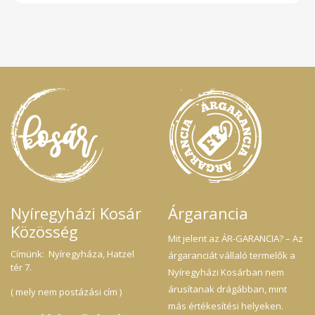
kőmalmi lisztből származik megmaradjon. Ezzel ellentétben
manapság a liszt döntő többségét hengeres malmokban
készítik. Ez egy gyorsabb technika, amely következetesebb,
finomabb textúrát ad a lisztnek. A búza áthalad két nagy
acélhenger közepén, és áthaladva összetörik, eltávolítva és
elválasztva a külső korpaszakaszt, amikor áthalad.
Lényegében fehér liszt marad, aztán a korpák egy részét
tovább feldolgozzák és aprítják, majd visszaadagolják a
fehérbe, hogy teljes kiőrlésű lisztet állítsanak elő. Ellenőrizte:
Biokontroll Hungária Nonprofit Kft. HU-ÖKÖ-01
Nyíregyházi Kosár
Árgarancia
Közösség
Mit jelent az ÁR-GARANCIA? – Az
Címünk: Nyíregyháza, Hatzel
árgaranciát vállaló termelők a
tér 7.
Nyíregyházi Kosárban nem
árusítanak drágábban, mint
( mely nem postázási cím )
más értékesítési helyeken.