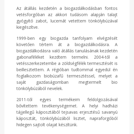
Az átállás kezdetén a biogazdálkodásban fontos
vetésforgóban az akkori tudásom alapján talajt
gyógyító zabot, lucernát vetettem tönkölybúzával
kiegészítve.
1999-ben egy biogazda tanfolyam elvégzését
követően tértem át a biogazdálkodásra. A
biogazdálkodásra való átállás tanulásának kezdetén
gabonaféléket kezdtem termelni. 2004-től a
vetésszerkezetembe a zöldségfélék termesztését is
beillesztettem. A régióban tudtommal egyedül én
foglalkozom biobúzafű termesztéssel, melyet a
saját gazdaságomban megtermelt bio
tönkölybúzából nevelek.
2011-től egyes termékeim feldolgozásával
bővítettem tevékenységemet. A helyi hadházi
tájjellegű káposztából tejsavas erjesztésű savanyú
káposztát, tönkölybúzából lisztet, napraforgóból
hidegen sajtolt olajat készítünk.