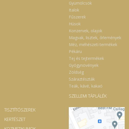
Gyümölcsök
Italok
Fűszerek
Húsok
Konzervek, olajok
Magvak, lisztek, őrlemények
Méz, méhészeti termékek
Pékáru
Tej és tejtermékek
Gyógynövények
Zöldség
Száraztészták
Teák, kávé, kakaó
SZELLEMI TÁPLÁLÉK
TISZTÍTÓSZEREK
KERTÉSZET
KOZMETIKUMOK