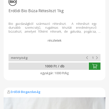
Erdődi Bio Búza Rétesliszt 1kg
Bio gazdaságból származó rétesliszt. A rétesliszt egy
durvább szemcséjű, rugalmas tésztát eredményező
búzaliszt, amelyet főként rétesek, de galuska, pogácsa,
piskóta és más sütemények készítéséhez is használnak.
Különlegessége, hogy a kíméletesebb őrlésnek
köszönhetően jobb a sikér minősége, ami rugalmasabbá és
jobban nyújthatóvá teszi a tésztát. Készíthető vele rétes,
galuska, nokedli, nudli, pogácsa, piskóta és panírozáshoz is
alkalmas. A jobb állag eléréséhez érdemes finomliszttel
keverni (pl. kelt tésztáknál 30-40%-ban).
1000 Ft / db
1000 Ft/kg
Erdődi Biogazdaság