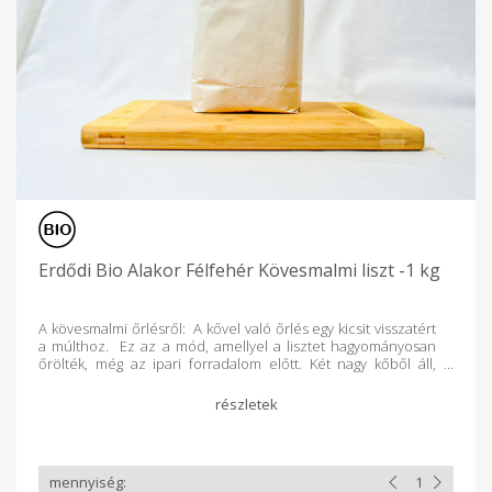
Erdődi Bio Alakor Félfehér Kövesmalmi liszt -1 kg
A kövesmalmi őrlésről: A kővel való őrlés egy kicsit visszatért
a múlthoz. Ez az a mód, amellyel a lisztet hagyományosan
őrölték, még az ipari forradalom előtt. Két nagy kőből áll,
amelyek szinte szeletelve haladva addig őrlik a búzát, amíg az
lisztté nem válik. Mivel ebben az őrlési folyamatban a búza
kevéssé melegedik, mert a hőt inkább a kő veszi fel, így a hő
nem károsítja a búza finom egészséges zsírjait. Ezáltal egy
finom szerkezezű, tiszta textúrájú liszt áll elő. Ezután
enyhén szitálják, hogy megszabaduljanak a korpa egy
részétől, és fehér lisztet kapjanak. A kővel őrölt liszt