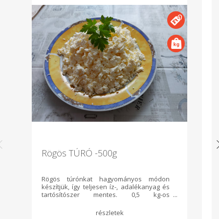
Rögös TÚRÓ -500g
É
Rögös túrónkat hagyományos módon
K
készítjük, így teljesen íz-, adalékanyag és
ta
tartósítószer mentes. 0,5 kg-os
kiszerelésben ajánljuk vevőinknek.