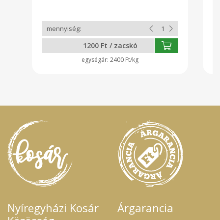
1200 Ft / zacskó
2400 Ft/kg
Nyíregyházi Kosár
Árgarancia