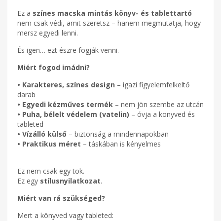
Ez a
színes macska mintás könyv- és tablettartó
nem csak védi, amit szeretsz – hanem megmutatja, hogy
mersz egyedi lenni.
És igen… ezt észre fogják venni.
Miért fogod imádni?
• Karakteres, színes design
– igazi figyelemfelkeltő
darab
• Egyedi kézműves termék
– nem jön szembe az utcán
• Puha, bélelt védelem (vatelin)
– óvja a könyved és
tableted
• Vízálló külső
– biztonság a mindennapokban
• Praktikus méret
– táskában is kényelmes
Ez nem csak egy tok.
Ez egy
stílusnyilatkozat
.
Miért van rá szükséged?
Mert a könyved vagy tableted: