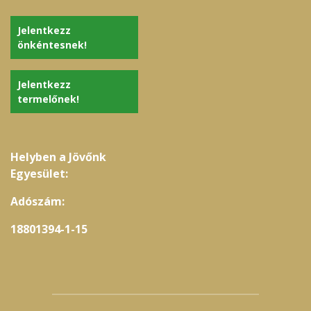
Jelentkezz
önkéntesnek!
Jelentkezz
termelőnek!
Helyben a Jövőnk
Egyesület:
Adószám:
18801394-1-15