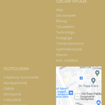
SZELLEMI TÁPLÁLÉK
Népi
Öko könyvek
Életrajz
Társadalom
Technológia
Pedagógia
Természetismeret
Gyermekkönyvek
Étkezés
Kert, önellátás
TISZTÍTÓSZEREK
Folyékony mosószerek
Mosóparfümök
Öblítők
Mosóporok
Folttisztítók