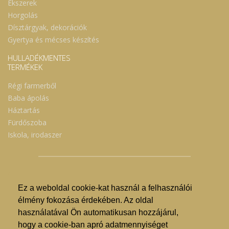
Ékszerek
Horgolás
Dísztárgyak, dekorációk
Gyertya és mécses készítés
HULLADÉKMENTES
TERMÉKEK
Régi farmerből
Baba ápolás
Háztartás
Fürdőszoba
Iskola, irodaszer
Ez a weboldal cookie-kat használ a felhasználói
© Nyíregyházi Kosár Közösség 2019.
élmény fokozása érdekében. Az oldal
használatával Ön automatikusan hozzájárul,
Hogyan lehet vásárolni?
hogy a cookie-ban apró adatmennyiséget