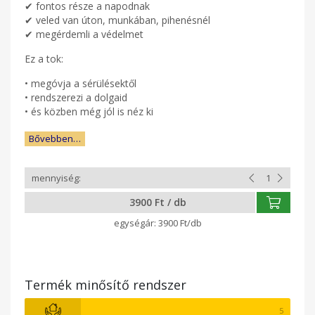
✔ fontos része a napodnak
✔ veled van úton, munkában, pihenésnél
✔ megérdemli a védelmet
Ez a tok:
• megóvja a sérülésektől
• rendszerezi a dolgaid
• és közben még jól is néz ki
Bővebben…
3900 Ft / db
3900 Ft/db
Termék minősítő rendszer
5