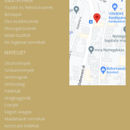
Baba termékek
Tisztító és felmosószerek
Illóolajok
Öko tisztítószerek
Mosogatószerek
Ablak tisztítók
Wc higiéniai termékek
KERTÉSZET
Dísznövények
Szobanövények
Vetőmagvak
Vetőszalag
Palánták
Virághagymák
Cserjék
Vágott virágok
Madárbarát termékek
Kertészeti kellékek