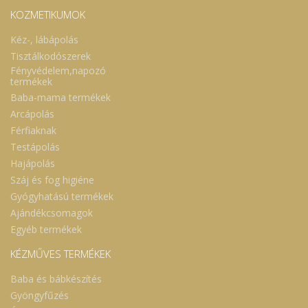
KOZMETIKUMOK
Kéz-, lábápolás
Tisztálkodószerek
Fényvédelem,napozó
termékek
Baba-mama termékek
Arcápolás
Férfiaknak
Testápolás
Hajápolás
Száj és fog higiéne
Gyógyhatású termékek
Ajándékcsomagok
Egyéb termékek
KÉZMŰVES TERMÉKEK
Baba és bábkészítés
Gyöngyfűzés