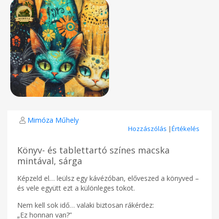
Mimóza Műhely
Hozzászólás
|
Értékelés
Könyv- és tablettartó színes macska
mintával, sárga
Képzeld el… leülsz egy kávézóban, előveszed a könyved –
és vele együtt ezt a különleges tokot.
Nem kell sok idő… valaki biztosan rákérdez:
„Ez honnan van?”