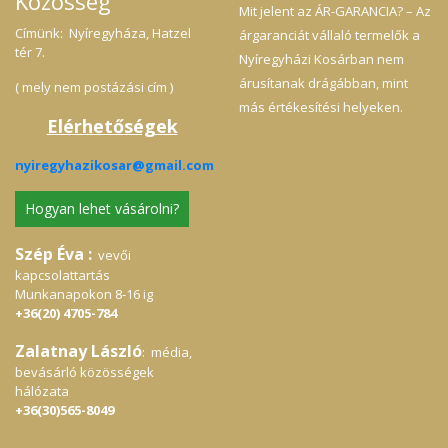
Közösség
Mit jelent az ÁR-GARANCIA? – Az
Címünk: Nyíregyháza, Hatzel
árgaranciát vállaló termelők a
tér 7.
Nyíregyházi Kosárban nem
árusítanak drágábban, mint
( mely nem postázási cím )
más értékesítési helyeken.
Elérhetőségek
nyiregyhazikosar@gmail.com
Hogyan lehet vásárolni?
Szép Éva :
vevői
kapcsolattartás
Munkanapokon 8-16 ig
+36(20) 4705-784
Zalatnay László
: média,
bevásárló közösségek
hálózata
+36(30)565-8049