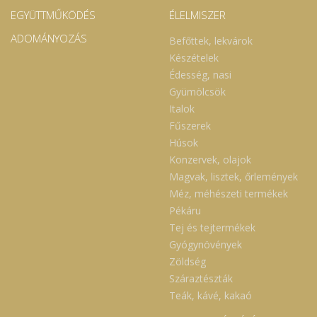
EGYÜTTMŰKÖDÉS
ÉLELMISZER
ADOMÁNYOZÁS
Befőttek, lekvárok
Készételek
Édesség, nasi
Gyümölcsök
Italok
Fűszerek
Húsok
Konzervek, olajok
Magvak, lisztek, őrlemények
Méz, méhészeti termékek
Pékáru
Tej és tejtermékek
Gyógynövények
Zöldség
Száraztészták
Teák, kávé, kakaó