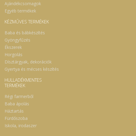
Ajándékcsomagok
Egyéb termékek
KÉZMŰVES TERMÉKEK
Baba és bábkészítés
Gyöngyfűzés
Ékszerek
Horgolás
Dísztárgyak, dekorációk
Gyertya és mécses készítés
HULLADÉKMENTES
TERMÉKEK
Régi farmerből
Baba ápolás
Háztartás
Fürdőszoba
Iskola, irodaszer