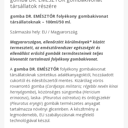
társállatok részére
gomba DR. EMÉSZTŐR folyékony gombakivonat
társállatoknak – 100ml/50 ml.
Származási hely: EU / Magyarország.
Magyarországon, ellenőrzött körülmények* között
termesztett, az emésztőrendszer egészségét és
ellenállást erősítő gombák termőtesteinek teljes
kivonatát tartalmazó folyékony gombakivonat.
A
gomba DR. EMÉSZTŐR
folyékony gombakivonat
társállatoknak szintetikus adalékanyagoktól, hozzáadott
cukortól és édesítőszertől mentes. Kizárólag vörös
rovarrontó gomba (
Cordyceps militaris; régebbi nevén kínai
hernyógomba
), közönséges süngomba (
Hericium
erinaceus
), laska- (
Pleurotus ostreatus
) és ördögszekér
(
Pleurotus eryngii
) gombák természetes anyagait
tartalmazza növényi glicerinben. A készítmény a
legmodernebb, EU szabályozásnak megfelelő
technológiával készül.