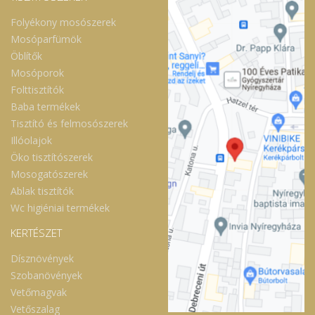
szövődményeinek étrendi
karbantartásában. Támogathatja továbbá
Folyékony mosószerek
a testi – lelki erőnlétet, a tápcsatornai
gyulladásos,
Mosóparfümök
fertőző és tumoros betegségek elleni
Öblítők
védekezést. Válassza a gomba DR.
NYUGALOM folyékony gombakivonatot, ha:
Mosóporok
idegrendszerének harmonizálására, és
Folttisztítók
szellemi frissességének megőrzésére
garantáltan szennyeződésmentes,
Baba termékek
Magyarországon termesztett, 100%-
Tisztító és felmosószerek
ban természetes, ám hatásos (kiváló
minőségű, magas hatóanyagtartalmú)
Illóolajok
készítményt keres. Amit magasan képzett
Öko tisztítószerek
szakemberek közreműködésével
(természetgyógyász-fitoterapeuta, orvos,
Mosogatószerek
étrend-kiegészítő tanácsadó
Ablak tisztítók
közreműködésével, szakgyógyszerész,
gyógyszertechnólogia doktora,
Wc higiéniai termékek
természetgyógyász által ellenőrzött
gyártástechnológiával) hozunk létre,
KERTÉSZET
gazdaságos megoldást kínálva, rövid
kúrákra is alkalmas csomagolásban.
Dísznövények
Hogyan adagolja a gomba DR.
NYUGALOM folyékony gombakivonatot?
Szobanövények
Mennyiség: 100ml/50 ml. Ajánlott napi
Vetőmagvak
adag: kutyáknak naponta 5-10 kg között 2
ml, 10-20 kg között 3,5 ml, 20 kg fölött 5 ml
Vetőszalag