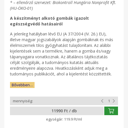
* – ellenőrző szervezet: Biokontroll Hungária Nonprofit Kft.
(HU-ÖKO-01)
A készítményt alkotó gombák igazolt
egészségvédő hatásairól
A jelenleg hatályban lévő EU (A 37/2004 (IV. 26.) EU),
illetve magyar jogszabályok alapján gombáknak és más
élelmiszernek tilos gyógyhatást tulajdonítani. Az alábbi
kijelentések sem a termékre, hanem a gomba és/vagy
tápanyagaira vonatkoznak. Az általános tájékoztatás
célját szolgálják, a tudományos kutatás aktuális
eredményeire alapozva. Hivatkozásként adjuk meg a
tudományos publikációt, ahol a kijelentést közzétették.
Bővebben…
11990 Ft / db
119.9 Ft/ml