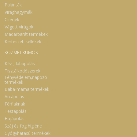
nedves eledelbe keverve. Macskáknak 2
Palánták
ml, esetleg Maine coon fajta esetén 3,5 ml
napi adagban. Használat előtt felrázandó!
Virághagymák
A legjobb eredmény érdekében aktív
Cserjék
napszak elején vagy legalább első felében
ajánlott elfogyasztani. Mire kell figyelnem
Vágott virágok
a kúra során? A kínai hernyógomba
Madárbarát termékek
feltételezhető hormonális és egyes
sejtféleségek szaporodását gátló hatása
Kertészeti kellékek
miatt várandós és szoptató állatok részére
biztonsági okokból nem ajánlott. Ismert
KOZMETIKUMOK
gombaallergiában a készítmény
fogyasztása kerülendő! A javasolt adagot
Kéz-, lábápolás
ne lépje túl. A gomba DR.
NYUGALOM folyékony gombakivonat
Tisztálkodószerek
étrend-kiegészítő készítmény, ami nem
Fényvédelem,napozó
tekinthető gyógyszernek, nem alkalmas
termékek
betegségek diagnosztizálására vagy
Baba-mama termékek
gyógyítására, és nem helyettesíti az orvosi
ellátást. Nem helyettesíti a
Arcápolás
kiegyensúlyozott vegyes táplálkozást és
Férfiaknak
egészséges életmódot. A gomba DR.
NYUGALOM folyékony gombakivonat
Testápolás
tárolása Eredeti csomagolásában, sötét,
Hajápolás
szobahőmérsékletű helyen, gyermekek
elől biztonságosan elzárva tárolandó.
Száj és fog higiéne
Gondos tárolás mellett minőségét a
Gyógyhatású termékek
csomagoláson feltüntetett ideig őrzi meg.