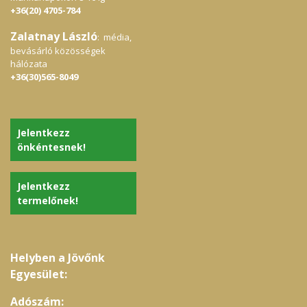
„elégetéséből” származó energia
+36(20) 4705-784
felszabadítást, Nem utolsósorban növeli a
vér oxigéntartalmát. Ezzel a sejtek
Zalatnay László
működéséhez szükséges oxigénellátást
: média,
javítja. Vizsgálatok igazolják
bevásárló közösségek
keringésjavító, energetizáló, fizikai
hálózata
teherbírást erősítő hatását. Állatkísérletek
+36(30)565-8049
igazolják az agyi erek
vérátáramlásának javulását hatására. Ez,
az oxigenizáció és energetikai támogatás
mellett hozzájárul az agyi funkciók
karbantartásához, lassíthatja ezek korral
Jelentkezz
járó
hanyatlását. Vérzsírcsökkentő hatóanyagai
önkéntesnek!
(lovasztatin, PS-A frakció) az érfalak
karbantartásával gátolják az agyi
érelmeszesedést. Továbbá erősíti az
Jelentkezz
immunválaszt, segíthet a tumorsejtek
termelőnek!
leküzdésében, támogatja a máj és vesék
működését, valamint meggyorsíthatja az
egészség visszanyerését betegségekből
való lábadozás idején. A KÖZÖNSÉGES
SÜNGOMBÁBAN (Hericium erinaceus) eddig
több mint tíz idegsejteket tápláló – védő,
Helyben a Jövőnk
illetve regeneráló hatóanyagot ismerünk:
Egyesület:
kilencféle hericenon vegyület és egy DLPE
(dilinoleoil-foszfatidiletanolamin) nevűt.
Előbbiek az Ideg-Növekedési Faktor
Adószám: