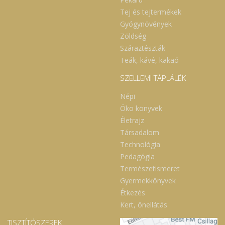
valamint az idegrendszer és pszichés
funkciók fenntartásához (Az Európai Unió
Tej és tejtermékek
Élelmiszerbiztonsági Hatóságának
Gyógynövények
2009:7(9):1209 és 2010:8(10)1728 alapján).
Kinek előnyös a gomba DR.
Zöldség
NYUGALOM folyékony gombakivonat
Száraztészták
fogyasztása? Kutatási eredmények és
humán megfigyelések alapján a fenti
Teák, kávé, kakaó
gombák és vitamin beiktatása az
étrendbe, az idegrendszer támogatásával
SZELLEMI TÁPLÁLÉK
segíthet a szellemi frissesség és agyi
kognitív funkciók (memória, tanulási
Népi
készség, stb.) karbantartásában és
megőrzésében. Hozzájárulhat a
Öko könyvek
harmónikus pszichés
Életrajz
működés fenntartásához. Mérsékli
a stressz szervi következményeit.
Társadalom
Javíthatja az alvás minőségét is, stressz,
Technológia
szorongás, idegesség okozta
alvászavarban. Lassíthatja az agyi
Pedagógia
érelmeszesedést és szövődményeit,
Természetismeret
illetve a korral járó degeneratív idegi és
szellemi állapotok (időskori demencia,
Gyermekkönyvek
Parkinson- és Azheimer-kór, sclerosis
Étkezés
multiplex) jelentkezését és súlyosbodását.
Kombinált természetes antidiabetikus és
Kert, önellátás
idegi hatása különösen előnyös lehet 2.
típusú cukorbetegség és idegi
TISZTÍTÓSZEREK