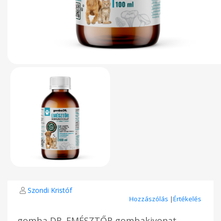
Szondi Kristóf
Hozzászólás
|
Értékelés
gomba DR. EMÉSZTŐR gombakivonat