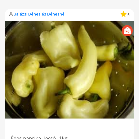
Balázsi Dénes és Dénesné
5
Édes paprika -lecsó -1kg