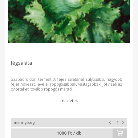
Jégsaláta
Szabadföldön termelt A fejes salátánál súlyosabb, nagyobb
fejet növeszt, levelei ropogósabbak, vastagabbak. Jól viseli az
önteteket, tovább ropogós marad.
1000 Ft / db