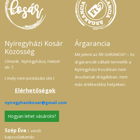
Nyíregyházi Kosár
Árgarancia
Közösség
Mit jelent az ÁR-GARANCIA? – Az
Címünk: Nyíregyháza, Hatzel
árgaranciát vállaló termelők a
tér 7.
Nyíregyházi Kosárban nem
árusítanak drágábban, mint
( mely nem postázási cím )
más értékesítési helyeken.
Elérhetőségek
nyiregyhazikosar@gmail.com
Hogyan lehet vásárolni?
Szép Éva :
vevői
kapcsolattartás