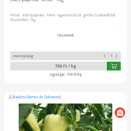
Fehér édespaprika. Nem egyenes,kicsit görbe.Szabadföldi.
Kiszerelés: 1kg
700 Ft / kg
700 Ft/kg
Balázsi Dénes és Dénesné