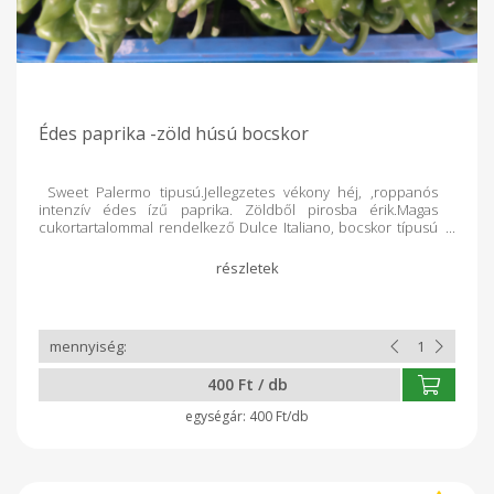
Édes paprika -zöld húsú bocskor
Sweet Palermo tipusú.Jellegzetes vékony héj, ,roppanós
intenzív édes ízű paprika. Zöldből pirosba érik.Magas
cukortartalommal rendelkező Dulce Italiano, bocskor típusú
paprika.
400 Ft / db
400 Ft/db