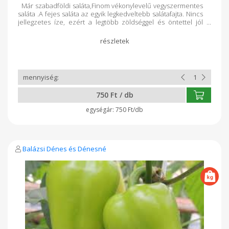
Már szabadföldi saláta,Finom vékonylevelű vegyszermentes
saláta .A fejes saláta az egyik legkedveltebb salátafajta. Nincs
jellegzetes íze, ezért a legtöbb zöldséggel és öntettel jól
harmonizál. Leveleit kisebb darabokra tépve, vagy vékony
csíkokra vágva használjuk fel.
750 Ft / db
750 Ft/db
Balázsi Dénes és Dénesné