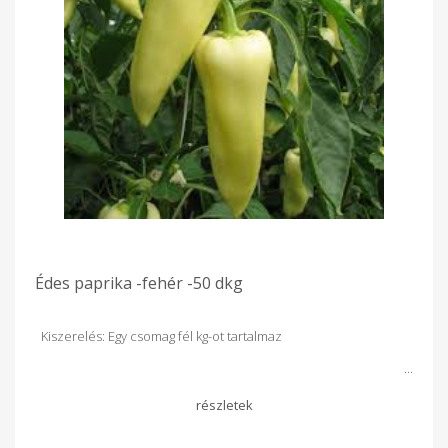
Édes paprika -fehér -50 dkg
Kiszerelés: Egy csomag fél kg-ot tartalmaz