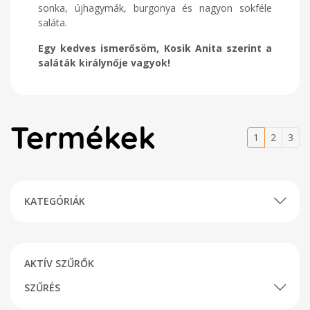
sonka, újhagymák, burgonya és nagyon sokféle
saláta.
Egy kedves ismerősöm, Kosik Anita szerint a
saláták királynője vagyok!
Termékek
1
2
3
KATEGÓRIÁK
AKTÍV SZŰRŐK
SZŰRÉS