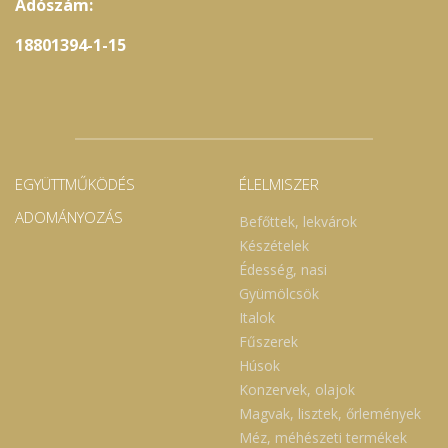
Adószám:
18801394-1-15
EGYÜTTMŰKÖDÉS
ÉLELMISZER
ADOMÁNYOZÁS
Befőttek, lekvárok
Készételek
Édesség, nasi
Gyümölcsök
Italok
Fűszerek
Húsok
Konzervek, olajok
Magvak, lisztek, őrlemények
Méz, méhészeti termékek