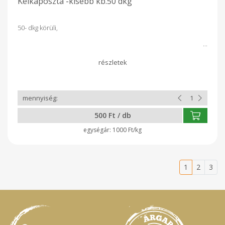
Kelkáposzta -kisebb kb.50 dkg
50- dkg körüli,
500 Ft / db
1000 Ft/kg
1
2
3