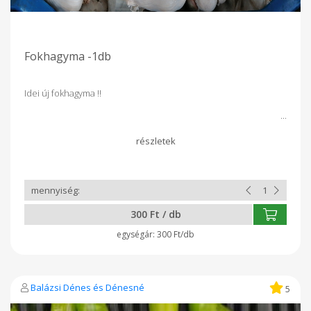
Fokhagyma -1db
Idei új fokhagyma !!
300 Ft / db
300 Ft/db
Balázsi Dénes és Dénesné
5