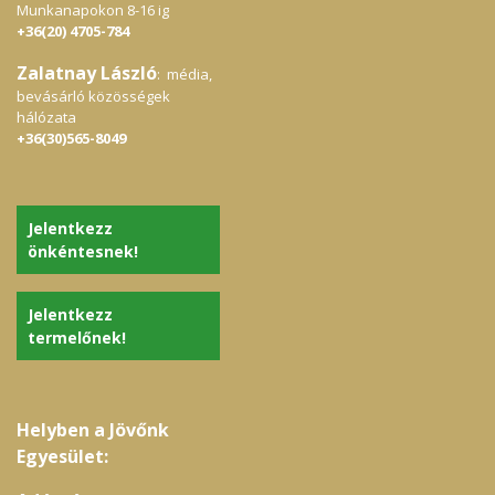
Munkanapokon 8-16 ig
+36(20) 4705-784
Zalatnay László
: média,
bevásárló közösségek
hálózata
+36(30)565-8049
Jelentkezz
önkéntesnek!
Jelentkezz
termelőnek!
Helyben a Jövőnk
Egyesület: