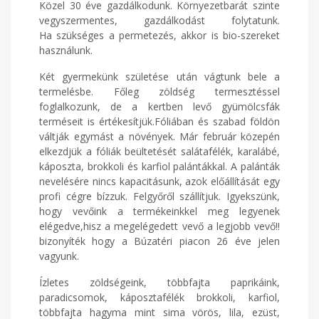
Közel 30 éve gazdálkodunk. Környezetbarát szinte
vegyszermentes, gazdálkodást folytatunk.
Ha szükséges a permetezés, akkor is bio-szereket
használunk.
Két gyermekünk születése után vágtunk bele a
termelésbe. Főleg zöldség termesztéssel
foglalkozunk, de a kertben levő gyümölcsfák
terméseit is értékesítjük.Fóliában és szabad földön
váltják egymást a növények. Már február közepén
elkezdjük a fóliák beültetését salátafélék, karalábé,
káposzta, brokkoli és karfiol palántákkal. A palánták
nevelésére nincs kapacitásunk, azok előállítását egy
profi cégre bízzuk. Felgyőről szállítjuk. Igyekszünk,
hogy vevőink a termékeinkkel meg legyenek
elégedve,hisz a megelégedett vevő a legjobb vevő!!
bizonyíték hogy a Búzatéri piacon 26 éve jelen
vagyunk.
Ízletes zöldségeink, többfajta paprikáink,
paradicsomok, káposztafélék brokkoli, karfiol,
többfajta hagyma mint sima vörös, lila, ezüst,