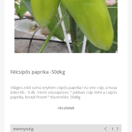
Félcsípős paprika -50dkg
Világos zöld színú enyhén csípős paprika ! Az ere csíp, a husa
édes Kb. -5 db Vevői visszajelzes :" jobban csíp mint a csípős
paprika, brutál finom! " Kiszerelés: 50dkg