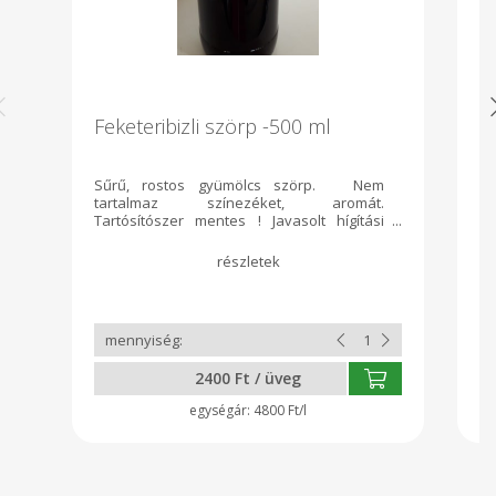
Feketeribizli szörp -500 ml
B
D
Sűrű, rostos gyümölcs szörp. Nem
tartalmaz színezéket, aromát.
Sü
Tartósítószer mentes ! Javasolt hígítási
Sü
arány : 5 -szörös 0,5 liter kiszerelésben
me
Aggteleki Nemzeti Park védjegye Az üres
li
üveget a kosárban le lehet adni :)
a
köszönjük
sü
é
ga
k
nö
2400 Ft / üveg
eg
íz
4800 Ft/l
fe
m
el
a 
fü