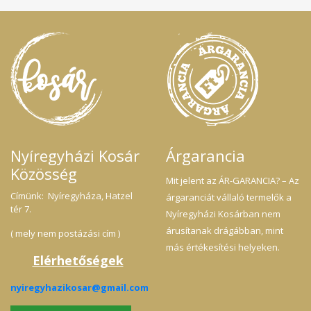
me
íg
Ös
Al
*E
Á
TE
– 
Sz
Ro
Nyíregyházi Kosár
Árgarancia
Közösség
Mit jelent az ÁR-GARANCIA? – Az
Címünk: Nyíregyháza, Hatzel
árgaranciát vállaló termelők a
tér 7.
Nyíregyházi Kosárban nem
árusítanak drágábban, mint
( mely nem postázási cím )
más értékesítési helyeken.
Elérhetőségek
nyiregyhazikosar@gmail.com