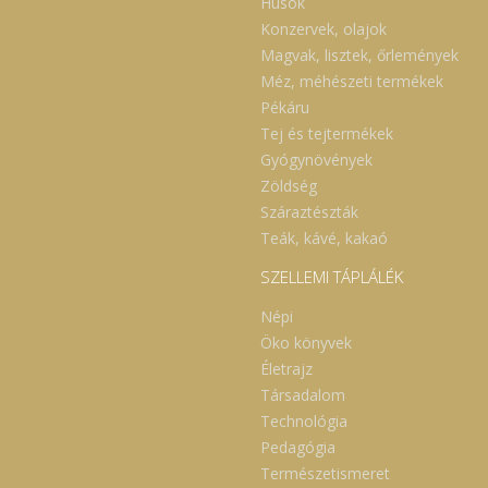
Húsok
Konzervek, olajok
Magvak, lisztek, őrlemények
Méz, méhészeti termékek
Pékáru
Tej és tejtermékek
Gyógynövények
Zöldség
Száraztészták
Teák, kávé, kakaó
SZELLEMI TÁPLÁLÉK
Népi
Öko könyvek
Életrajz
Társadalom
Technológia
Pedagógia
Természetismeret