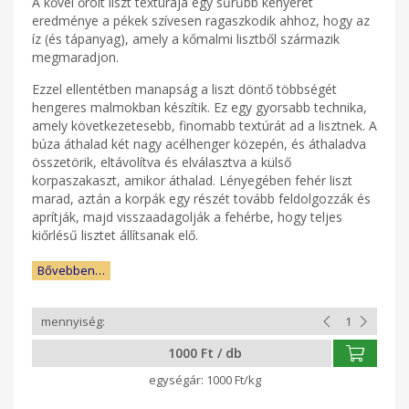
A kővel őrölt liszt textúrája egy sűrűbb kenyeret
eredménye a pékek szívesen ragaszkodik ahhoz, hogy az
íz (és tápanyag), amely a kőmalmi lisztből származik
megmaradjon.
Ezzel ellentétben manapság a liszt döntő többségét
hengeres malmokban készítik. Ez egy gyorsabb technika,
amely következetesebb, finomabb textúrát ad a lisztnek. A
búza áthalad két nagy acélhenger közepén, és áthaladva
összetörik, eltávolítva és elválasztva a külső
korpaszakaszt, amikor áthalad. Lényegében fehér liszt
marad, aztán a korpák egy részét tovább feldolgozzák és
aprítják, majd visszaadagolják a fehérbe, hogy teljes
kiőrlésű lisztet állítsanak elő.
Bővebben…
1000 Ft / db
1000 Ft/kg