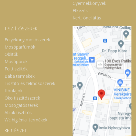
Gyermekkönyvek
Étkezés
Kert, önellátás
TISZTÍTÓSZEREK
Folyékony mosószerek
Mosóparfümök
Öblítők
Mosóporok
Folttisztítók
Baba termékek
Tisztító és felmosószerek
Illóolajok
Öko tisztítószerek
Mosogatószerek
Ablak tisztítók
Wc higiéniai termékek
KERTÉSZET