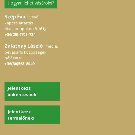
Hogyan lehet vásárolni?
Szép Éva :
vevői
kapcsolattartás
Munkanapokon 8-16 ig
+36(20) 4705-784
Zalatnay László
: média,
bevásárló közösségek
hálózata
+36(30)565-8049
Jelentkezz
önkéntesnek!
Jelentkezz
termelőnek!