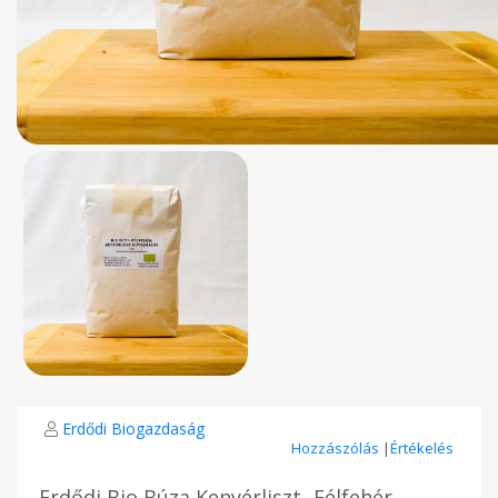
Erdődi Biogazdaság
Hozzászólás
|
Értékelés
Erdődi Bio Búza Kenyérliszt -Félfehér