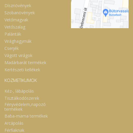
Dísznövények
Szobanövények
Vetőmagvak
Vetőszalag
Palánták
Virághagymák
Cserjék
Vágott virágok
Madárbarát termékek
Kertészeti kellékek
KOZMETIKUMOK
Kéz-, lábápolás
Tisztálkodószerek
Fényvédelem,napozó
termékek
Baba-mama termékek
Arcápolás
Férfiaknak