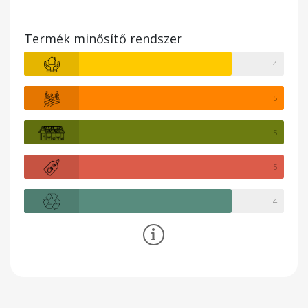
Termék minősítő rendszer
4
5
5
5
4