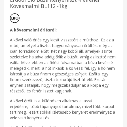
Kövesmalmi BL112 -1kg
A kövesmalmi őrlésről:
A kővel való őrlés egy kicsit visszatért a múlthoz. Ez az a
mód, amellyel a lisztet hagyományosan őrölték, még az
ipari forradalom előtt. Két nagy kőből áll, amelyek szinte
szeletelve haladva addig őrlik a búzát, amíg az lisztté nem
válik. Mivel ebben az őrlési folyamatban a búza kevéssé
melegedik, mert a hőt inkább a kő veszi fel, így a hő nem
károsítja a búza finom egészséges zsírjait. Ezáltal egy
finom szerkezezű, tiszta textúrájú liszt áll elő. Ezután
enyhén szitálják, hogy megszabaduljanak a korpa egy
részétől, és fehér lisztet kapjanak.
A kővel őrölt liszt különösen alkalmas a lassú
erjedésre, több tápanyagot tartalmaz, mivel több korpát
tart meg, ezért sokkal ízletesebb kenyeret eredményez a
vele való kenyérsütés.