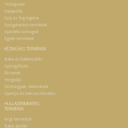
Testápolás
Hajápolás
Száj és fog higiéne
Gyógyhatású termékek
Ajándékcsomagok
Egyéb termékek
KÉZMŰVES TERMÉKEK
Baba és bábkészítés
Gyöngyfűzés
Ékszerek
Horgolás
Dísztárgyak, dekorációk
Gyertya és mécses készítés
HULLADÉKMENTES
TERMÉKEK
Régi farmerből
Baba ápolás