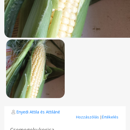
Enyedi Attila és Attiláné
Hozzászólás
|
Értékelés
Csemegekukorica