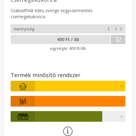
Szabadföldi édes,zsenge vegyszermentes
csemegekukorica.
400 Ft / db
400 Ft/db
Termék minősítő rendszer
5
5
4