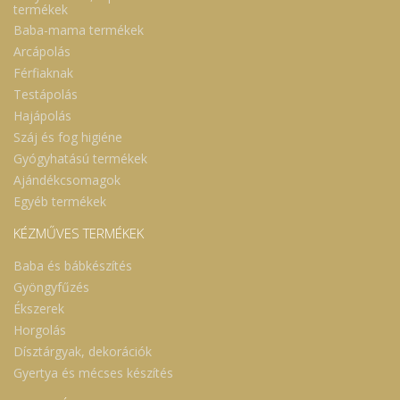
termékek
Baba-mama termékek
Arcápolás
Férfiaknak
Testápolás
Hajápolás
Száj és fog higiéne
Gyógyhatású termékek
Ajándékcsomagok
Egyéb termékek
KÉZMŰVES TERMÉKEK
Baba és bábkészítés
Gyöngyfűzés
Ékszerek
Horgolás
Dísztárgyak, dekorációk
Gyertya és mécses készítés