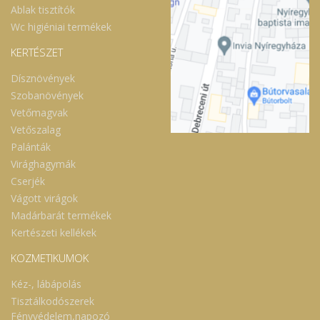
Ablak tisztítók
Wc higiéniai termékek
KERTÉSZET
Dísznövények
Szobanövények
Vetőmagvak
Vetőszalag
Palánták
Virághagymák
Cserjék
Vágott virágok
Madárbarát termékek
Kertészeti kellékek
KOZMETIKUMOK
Kéz-, lábápolás
Tisztálkodószerek
Fényvédelem,napozó