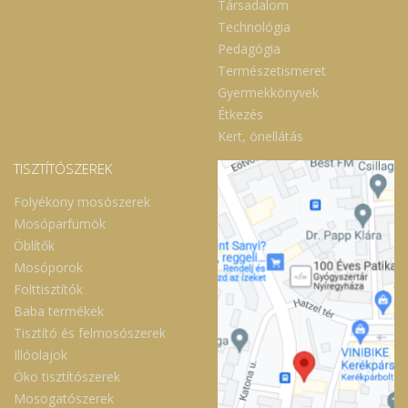
könnyen termeszthető, intenzíven csípős,
Társadalom
tormára emlékeztető ízvilágú "superfood",
Technológia
amely kiváló. Vitaminokban (A, C) és
ásványi anyagokban (kalcium, vas)
Pedagógia
gazdag, emellett segíti az emésztést és
Természetismeret
támogatja az immunrendszert. A mustár
mikrozöld főbb jellemzői: Íz és aroma:
Gyermekkönyvek
Kifejezetten intenzív, fűszeres, csípős, a
Étkezés
tormához hasonló íz. Megjelenés: Fehér és
vörös fajtái ismertek, dekoratív, apró
Kert, önellátás
levelekkel. Egészségügyi hatások: Magas
az antioxidáns-tartalma, tisztítja a vért és a
TISZTÍTÓSZEREK
májat, élénkíti az anyagcserét.
Felhasználás: Kiváló szendvicsekhez,
Folyékony mosószerek
salátákhoz, húsokhoz, tojásos ételekhez.
Jó étvágyat kívánunk hozzá! Ne feledje! A
Mosóparfümök
BapTower nem csak növényt nevel, hanem
Öblítők
jövőt is!
Mosóporok
Folttisztítók
Baba termékek
Tisztító és felmosószerek
Illóolajok
Öko tisztítószerek
Mosogatószerek