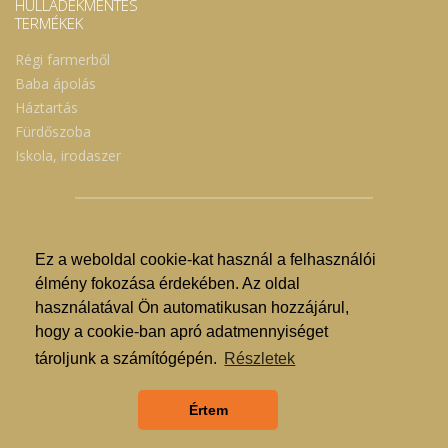
HULLADÉKMENTES
TERMÉKEK
Régi farmerből
Baba ápolás
Háztartás
Fürdőszoba
Iskola, irodaszer
Ez a weboldal cookie-kat használ a felhasználói
© Nyíregyházi Kosár Közösség 2019.
élmény fokozása érdekében. Az oldal
használatával Ön automatikusan hozzájárul,
Hogyan lehet vásárolni?
hogy a cookie-ban apró adatmennyiséget
GDPR
tároljunk a számítógépén.
Részletek
ÁSZF
Értem