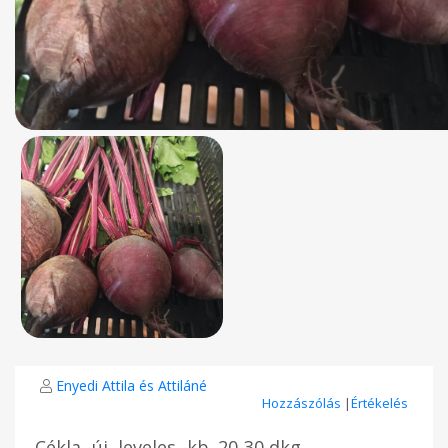
Enyedi Attila és Attiláné
Hozzászólás
|
Értékelés
Cékla -új, leveles -kb. 20-30 dkg