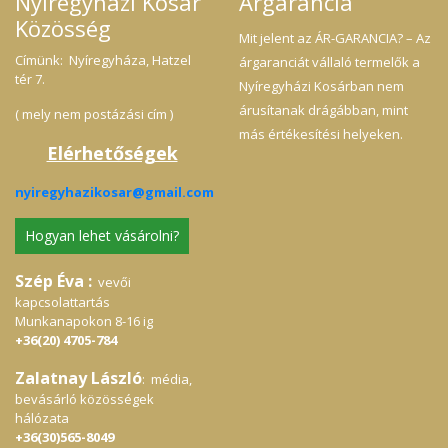
Nyíregyházi Kosár
Árgarancia
Közösség
Mit jelent az ÁR-GARANCIA? – Az
Címünk: Nyíregyháza, Hatzel
árgaranciát vállaló termelők a
tér 7.
Nyíregyházi Kosárban nem
árusítanak drágábban, mint
( mely nem postázási cím )
más értékesítési helyeken.
Elérhetőségek
nyiregyhazikosar@gmail.com
Hogyan lehet vásárolni?
Szép Éva :
vevői
kapcsolattartás
Munkanapokon 8-16 ig
+36(20) 4705-784
Zalatnay László
: média,
bevásárló közösségek
hálózata
+36(30)565-8049