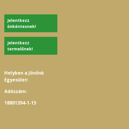
Jelentkezz
önkéntesnek!
Jelentkezz
termelőnek!
Helyben a Jövőnk
Egyesület:
Adószám:
18801394-1-15