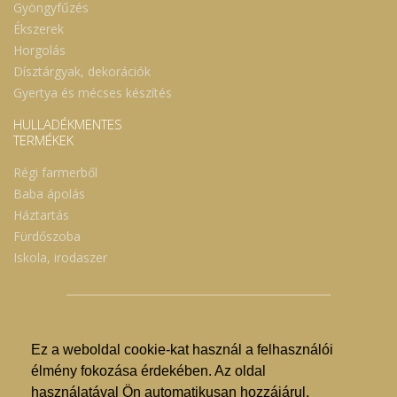
Gyöngyfűzés
Ékszerek
Horgolás
Dísztárgyak, dekorációk
Gyertya és mécses készítés
HULLADÉKMENTES
TERMÉKEK
Régi farmerből
Baba ápolás
Háztartás
Fürdőszoba
Iskola, irodaszer
Ez a weboldal cookie-kat használ a felhasználói
© Nyíregyházi Kosár Közösség 2019.
élmény fokozása érdekében. Az oldal
használatával Ön automatikusan hozzájárul,
Hogyan lehet vásárolni?