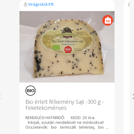
Virágoskút Kft.
Bio érlelt félkemény Sajt -300 g -
D
Feketeköményes
RENDELÉSI HATÁRIDŐ: KEDD 20 óra.
Te
Kérjük, ezután rendelését ne módosítsa!!
Gy
Összetevők: bio termizált tehéntej, bio
M
feketekömény, oltóanyag, kultúra.
t