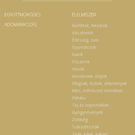
EGYÜTTMŰKÖDÉS
ÉLELMISZER
ADOMÁNYOZÁS
Befőttek, lekvárok
Készételek
Édesség, nasi
Gyümölcsök
Italok
Fűszerek
Húsok
Konzervek, olajok
Magvak, lisztek, őrlemények
Méz, méhészeti termékek
Pékáru
Tej és tejtermékek
Gyógynövények
Zöldség
Száraztészták
Teák, kávé, kakaó