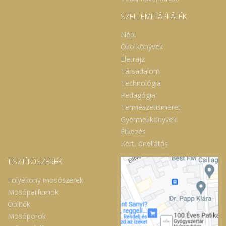
SZELLEMI TÁPLÁLÉK
Népi
Öko könyvek
Életrajz
Társadalom
Technológia
Pedagógia
Természetismeret
Gyermekkönyvek
Étkezés
Kert, önellátás
TISZTÍTÓSZEREK
Folyékony mosószerek
Mosóparfümök
Öblítők
Mosóporok