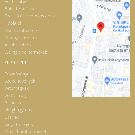
Folttisztítók
Baba termékek
Tisztító és felmosószerek
Illóolajok
Öko tisztítószerek
Mosogatószerek
Ablak tisztítók
Wc higiéniai termékek
KERTÉSZET
Dísznövények
Szobanövények
Vetőmagvak
Vetőszalag
Palánták
Virághagymák
Cserjék
Vágott virágok
Madárbarát termékek