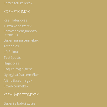
Kertészeti kellékek
KOZMETIKUMOK
Kéz-, lábápolás
Tisztálkodószerek
Fényvédelem,napozó
termékek
Baba-mama termékek
Arcápolás
Férfiaknak
Testápolás
Hajápolás
Száj és fog higiéne
Gyógyhatású termékek
Ajándékcsomagok
Egyéb termékek
KÉZMŰVES TERMÉKEK
Baba és bábkészítés