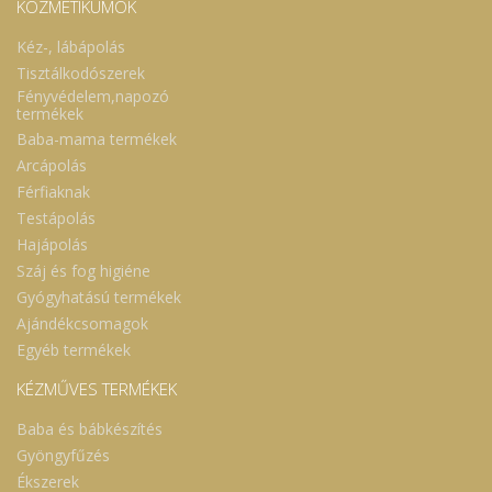
KOZMETIKUMOK
Kéz-, lábápolás
Tisztálkodószerek
Fényvédelem,napozó
termékek
Baba-mama termékek
Arcápolás
Férfiaknak
Testápolás
Hajápolás
Száj és fog higiéne
Gyógyhatású termékek
Ajándékcsomagok
Egyéb termékek
KÉZMŰVES TERMÉKEK
Baba és bábkészítés
Gyöngyfűzés
Ékszerek