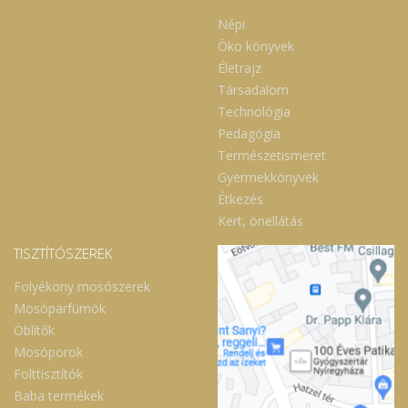
Népi
Öko könyvek
Életrajz
Társadalom
Technológia
Pedagógia
Természetismeret
Gyermekkönyvek
Étkezés
Kert, önellátás
TISZTÍTÓSZEREK
Folyékony mosószerek
Mosóparfümök
Öblítők
Mosóporok
Folttisztítók
Baba termékek