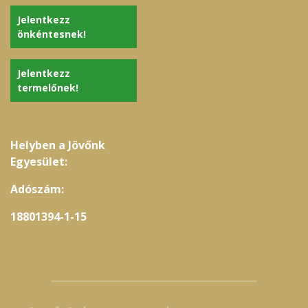
Jelentkezz
önkéntesnek!
Jelentkezz
termelőnek!
Helyben a Jövőnk
Egyesület:
Adószám:
18801394-1-15