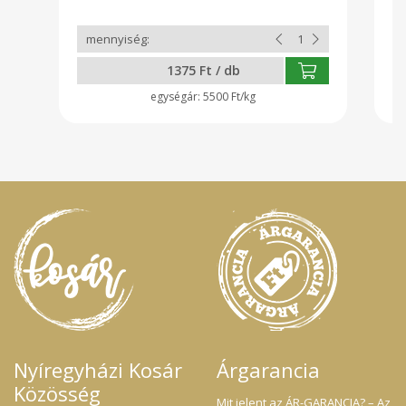
1375 Ft / db
5500 Ft/kg
Nyíregyházi Kosár
Árgarancia
Közösség
Mit jelent az ÁR-GARANCIA? – Az