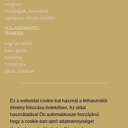
Horgolás
Dísztárgyak, dekorációk
Gyertya és mécses készítés
HULLADÉKMENTES
TERMÉKEK
Régi farmerből
Baba ápolás
Háztartás
Fürdőszoba
Iskola, irodaszer
Ez a weboldal cookie-kat használ a felhasználói
© Nyíregyházi Kosár Közösség 2019.
élmény fokozása érdekében. Az oldal
használatával Ön automatikusan hozzájárul,
Hogyan lehet vásárolni?
hogy a cookie-ban apró adatmennyiséget
GDPR