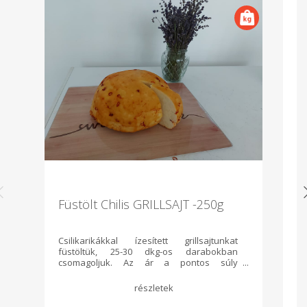
Füstölt Chilis GRILLSAJT -250g
K
Csilikarikákkal ízesített grillsajtunkat
Ke
füstöltük, 25-30 dkg-os darabokban
fo
csomagoljuk. Az ár a pontos súly
te
függvényében változik. Összetevők:
hőkezelt, nyers, tehéntej, só, ecet, csili, füst