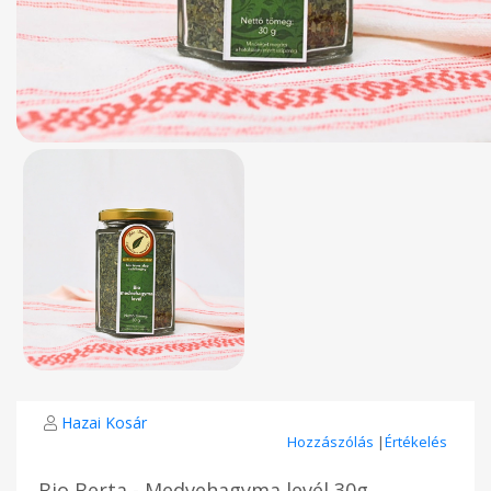
Hazai Kosár
Hozzászólás
|
Értékelés
Bio Berta - Medvehagyma levél 30g