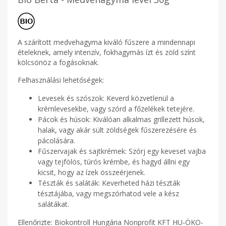
A szárított medvehagyma kiváló fűszere a mindennapi
ételeknek, amely intenzív, fokhagymás ízt és zöld színt
kölcsönöz a fogásoknak.
Felhasználási lehetőségek:
Levesek és szószok: Keverd közvetlenül a
krémlevesekbe, vagy szórd a főzelékek tetejére.
Pácok és húsok: Kiválóan alkalmas grillezett húsok,
halak, vagy akár sült zöldségek fűszerezésére és
pácolására.
Fűszervajak és sajtkrémek: Szórj egy keveset vajba
vagy tejfölös, túrós krémbe, és hagyd állni egy
kicsit, hogy az ízek összeérjenek.
Tészták és saláták: Keverheted házi tészták
tésztájába, vagy megszórhatod vele a kész
salátákat.
Ellenőrizte: Biokontroll Hungária Nonprofit KFT HU-ÖKO-