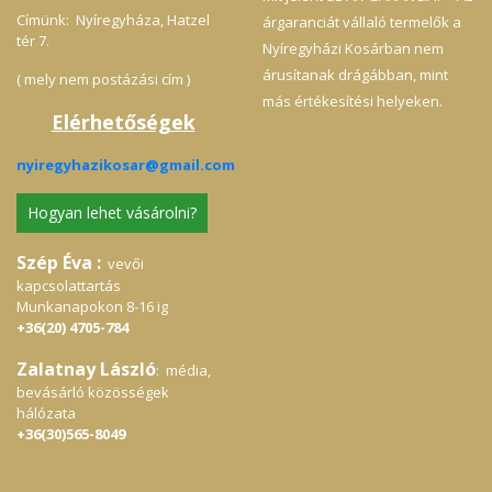
Címünk: Nyíregyháza, Hatzel
árgaranciát vállaló termelők a
tér 7.
Nyíregyházi Kosárban nem
árusítanak drágábban, mint
( mely nem postázási cím )
más értékesítési helyeken.
Elérhetőségek
nyiregyhazikosar@gmail.com
Hogyan lehet vásárolni?
Szép Éva :
vevői
kapcsolattartás
Munkanapokon 8-16 ig
+36(20) 4705-784
Zalatnay László
: média,
bevásárló közösségek
hálózata
+36(30)565-8049