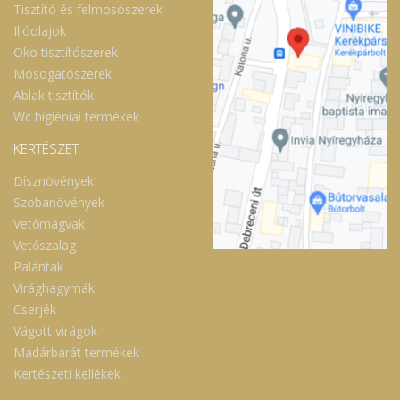
Tisztító és felmosószerek
Illóolajok
Öko tisztítószerek
Mosogatószerek
Ablak tisztítók
Wc higiéniai termékek
KERTÉSZET
Dísznövények
Szobanövények
Vetőmagvak
Vetőszalag
Palánták
Virághagymák
Cserjék
Vágott virágok
Madárbarát termékek
Kertészeti kellékek