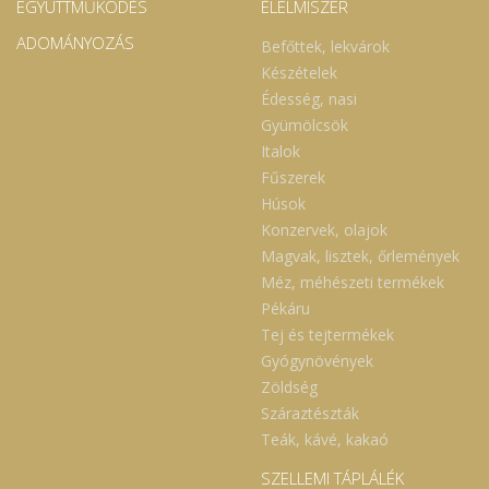
EGYÜTTMŰKÖDÉS
ÉLELMISZER
ADOMÁNYOZÁS
Befőttek, lekvárok
Készételek
Édesség, nasi
Gyümölcsök
Italok
Fűszerek
Húsok
Konzervek, olajok
Magvak, lisztek, őrlemények
Méz, méhészeti termékek
Pékáru
Tej és tejtermékek
Gyógynövények
Zöldség
Száraztészták
Teák, kávé, kakaó
SZELLEMI TÁPLÁLÉK