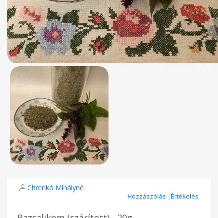
Chrenkó Mihályné
Hozzászólás
|
Értékelés
Bazsalikom (szárított) - 20g