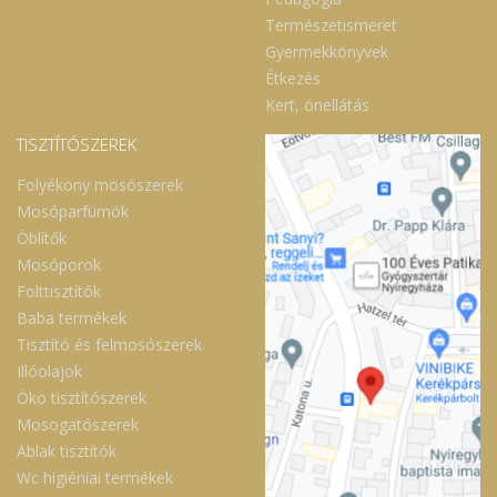
Természetismeret
Gyermekkönyvek
Étkezés
Kert, önellátás
TISZTÍTÓSZEREK
Folyékony mosószerek
Mosóparfümök
Öblítők
Mosóporok
Folttisztítók
Baba termékek
Tisztító és felmosószerek
Illóolajok
Öko tisztítószerek
Mosogatószerek
Ablak tisztítók
Wc higiéniai termékek