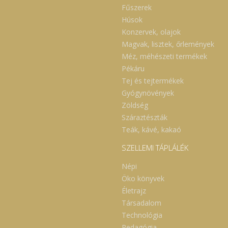
Fűszerek
Húsok
Konzervek, olajok
Magvak, lisztek, őrlemények
Méz, méhészeti termékek
Pékáru
Tej és tejtermékek
Gyógynövények
Zöldség
Száraztészták
Teák, kávé, kakaó
SZELLEMI TÁPLÁLÉK
Népi
Öko könyvek
Életrajz
Társadalom
Technológia
Pedagógia