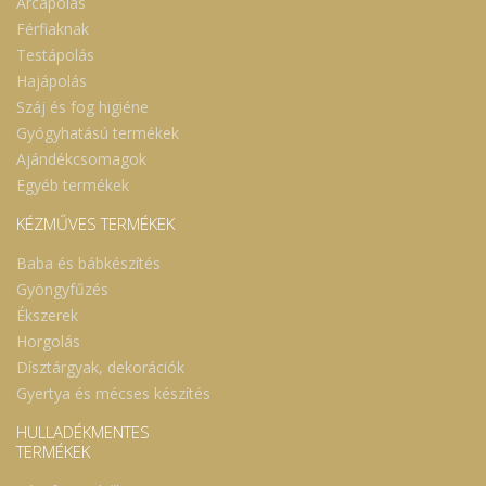
Arcápolás
Férfiaknak
Testápolás
Hajápolás
Száj és fog higiéne
Gyógyhatású termékek
Ajándékcsomagok
Egyéb termékek
KÉZMŰVES TERMÉKEK
Baba és bábkészítés
Gyöngyfűzés
Ékszerek
Horgolás
Dísztárgyak, dekorációk
Gyertya és mécses készítés
HULLADÉKMENTES
TERMÉKEK