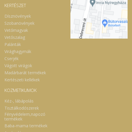
KERTÉSZET
Dísznövények
Szobanövények
Vetőmagvak
Vetőszalag
Palánták
Virághagymák
Cserjék
Vágott virágok
Madárbarát termékek
Kertészeti kellékek
KOZMETIKUMOK
Kéz-, lábápolás
Tisztálkodószerek
Fényvédelem,napozó
termékek
Baba-mama termékek