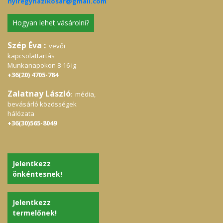
nyiregyhazikosar@gmail.com
Hogyan lehet vásárolni?
Szép Éva :
vevői
kapcsolattartás
Munkanapokon 8-16 ig
+36(20) 4705-784
Zalatnay László
: média,
bevásárló közösségek
hálózata
+36(30)565-8049
Jelentkezz
önkéntesnek!
Jelentkezz
termelőnek!