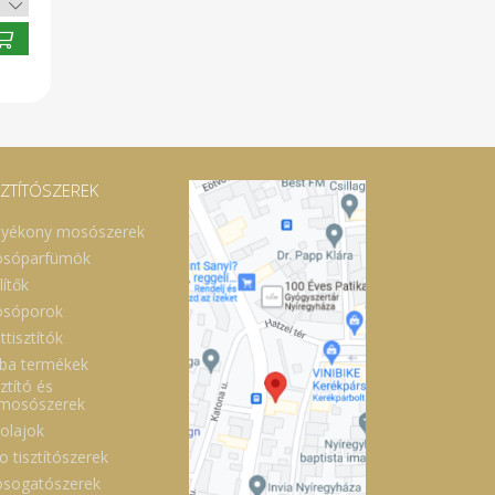
SZTÍTÓSZEREK
lyékony mosószerek
sóparfümök
lítők
sóporok
ttisztítók
ba termékek
ztító és
lmosószerek
óolajok
o tisztítószerek
sogatószerek