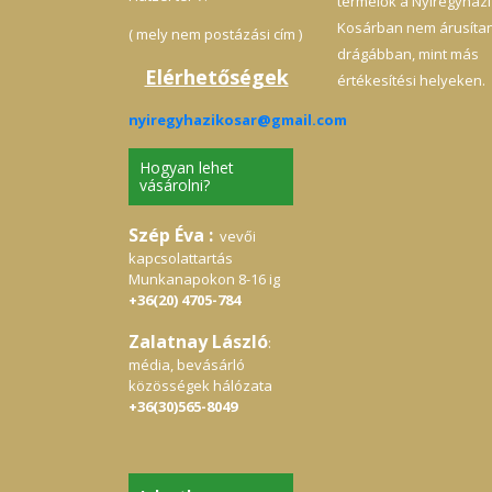
termelők a Nyíregyházi
Kosárban nem árusíta
( mely nem postázási cím )
drágábban, mint más
Elérhetőségek
értékesítési helyeken.
nyiregyhazikosar@gmail.com
Hogyan lehet
vásárolni?
Szép Éva :
vevői
kapcsolattartás
Munkanapokon 8-16 ig
+36(20) 4705-784
Zalatnay László
:
média, bevásárló
közösségek hálózata
+36(30)565-8049