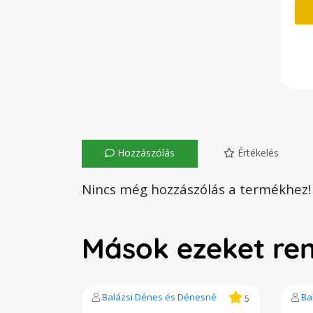
Hozzászólás
Értékelés
Nincs még hozzászólás a termékhez!
Mások ezeket re
Balázsi Dénes és Dénesné
Ba
5