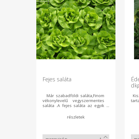
Fejes saláta
Éde
dk
Már szabadföldi saláta,Finom
Kisz
vékonylevelű vegyszermentes
tar
saláta .A fejes saláta az egyik
legkedveltebb salátafajta. Nincs
jellegzetes íze, ezért a legtöbb
zöldséggel és öntettel jól
harmonizál. Leveleit kisebb
darabokra tépve, vagy vékony
csíkokra vágva használjuk fel.