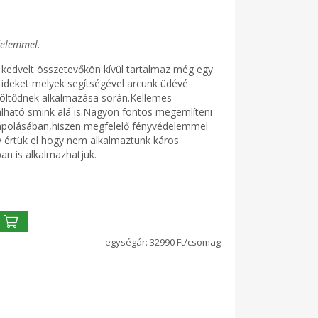
delemmel.
 kedvelt összetevőkön kívül tartalmaz még egy
ptideket melyek segítségével arcunk üdévé
ltöltődnek alkalmazása során.Kellemes
nálható smink alá is.Nagyon fontos megemlíteni
 ápolásában,hiszen megfelelő fényvédelemmel
 értük el hogy nem alkalmaztunk káros
n is alkalmazhatjuk.
32990 Ft/csomag