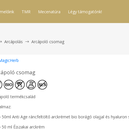
melőink
TMR
Mecenatúra
Légy támogatónk!
Arcápolás
Arcápoló csomag
MagicHerb
cápoló csomag
ápoló termékcsalád
talmaz:
 50ml Anti Age ráncfeltöltő arckrémet bio borágó olajjal és hyaluron 
b 50 ml Éjszakai arckrém