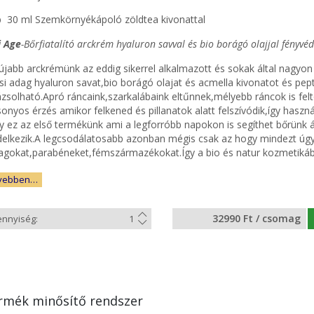
b 30 ml Szemkörnyékápoló zöldtea kivonattal
i Age
-Bőrfiatalító arckrém hyaluron savval és bio borágó olajjal fényvé
újabb arckrémünk az eddig sikerrel alkalmazott és sokak által nagyon
ási adag hyaluron savat,bio borágó olajat és acmella kivonatot és pe
ázsolható.Apró ráncaink,szarkalábaink eltűnnek,mélyebb ráncok is fe
sonyos érzés amikor felkened és pillanatok alatt felszívódik,így hasz
y ez az első termékünk ami a legforróbb napokon is segíthet bőrünk
delkezik.A legcsodálatosabb azonban mégis csak az hogy mindezt úgy
agokat,parabéneket,fémszármazékokat.Így a bio és natur kozmetikába
vebben…
32990 Ft / csomag
rmék minősítő rendszer