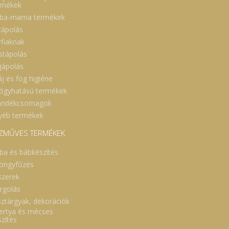
rmékek
ba-mama termékek
cápolás
rfiaknak
stápolás
jápolás
áj és fog higiéne
ógyhatású termékek
ándékcsomagok
yéb termékek
ZMŰVES TERMÉKEK
ba és bábkészítés
öngyfűzés
szerek
rgolás
sztárgyak, dekorációk
ertya és mécses
szítés