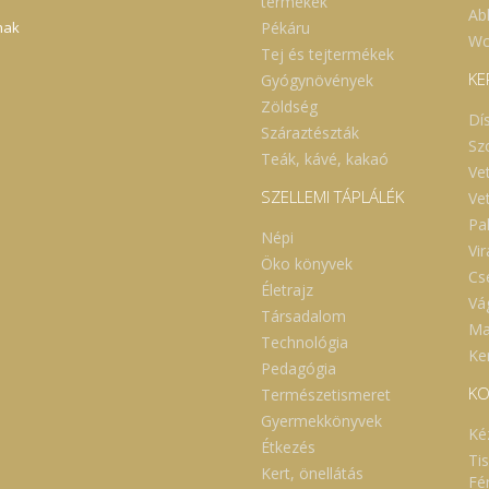
termékek
Abl
Pékáru
nak
Wc
Tej és tejtermékek
KE
Gyógynövények
Zöldség
Dí
Száraztészták
Sz
Teák, kávé, kakaó
Ve
SZELLEMI TÁPLÁLÉK
Ve
Pa
Népi
Vi
Öko könyvek
Cs
Életrajz
Vá
Társadalom
Ma
Technológia
Ker
Pedagógia
KO
Természetismeret
Gyermekkönyvek
Ké
Étkezés
Ti
Kert, önellátás
Fé