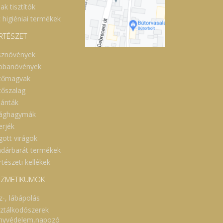
ak tisztítók
 higiéniai termékek
RTÉSZET
sznövények
obanövények
tőmagvak
tőszalag
lánták
rághagymák
erjék
gott virágok
dárbarát termékek
tészeti kellékek
ZMETIKUMOK
z-, lábápolás
sztálkodószerek
nyvédelem,napozó