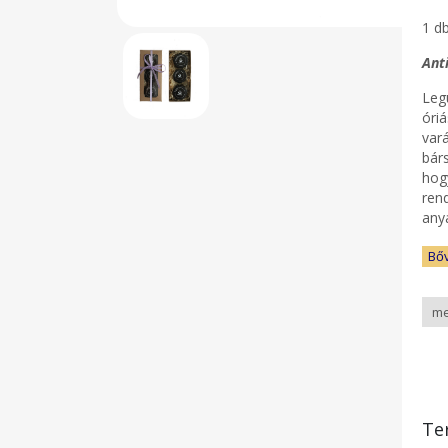
1 d
Ant
Leg
óri
var
bár
hog
ren
any
Bő
Te