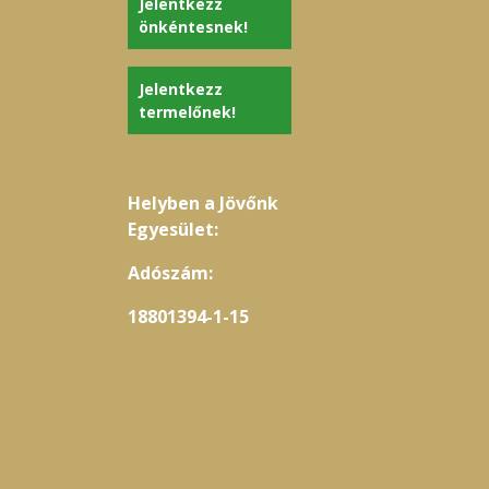
Jelentkezz
önkéntesnek!
Jelentkezz
termelőnek!
Helyben a Jövőnk
Egyesület:
Adószám:
18801394-1-15