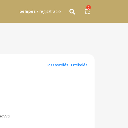
0
belépés
/ regisztráció
Hozzászólás
|
Értékelés
savval