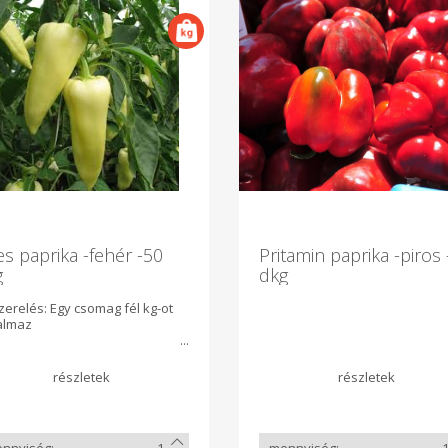
s paprika -fehér -50
Pritamin paprika -piros
g
dkg
erelés: Egy csomag fél kg-ot
talmaz