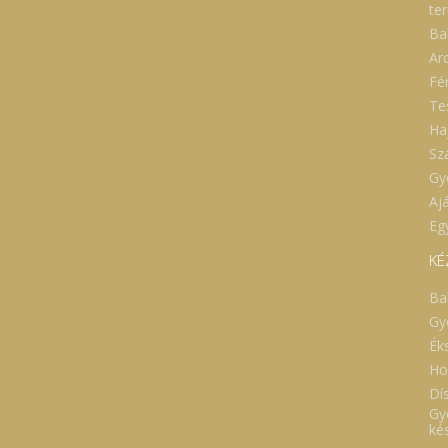
te
Ba
Ar
Fé
Te
Ha
Sz
Gy
Aj
Eg
KÉ
Ba
Gy
Ék
Ho
Dí
Gy
ké