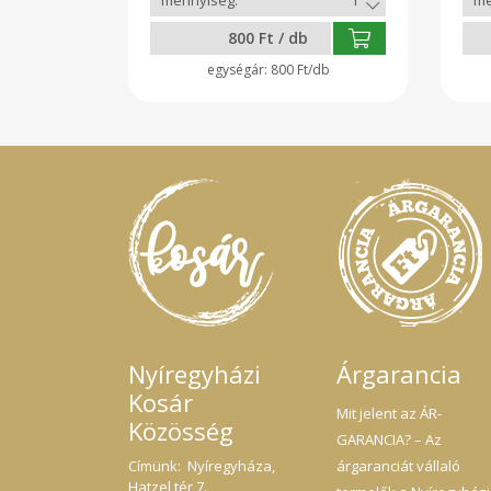
800 Ft / db
800 Ft/db
Nyíregyházi
Árgarancia
Kosár
Mit jelent az ÁR-
Közösség
GARANCIA? – Az
Címünk: Nyíregyháza,
árgaranciát vállaló
Hatzel tér 7.