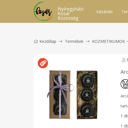
Nyíregyházi
Vásárlás
Ter
Kosár
Közösség
Kezdőlap
Termékek
KOZMETIKUMOK
Ar
Arc
tar
1 db
1 d