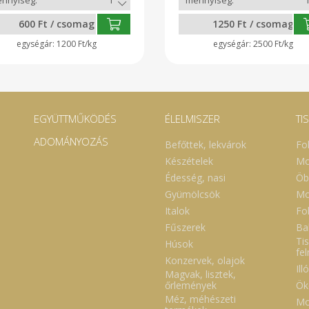
600 Ft / csomag
1250 Ft / csomag
1200 Ft/kg
2500 Ft/kg
EGYÜTTMŰKÖDÉS
ÉLELMISZER
TI
ADOMÁNYOZÁS
Befőttek, lekvárok
Fo
Készételek
Mo
Édesség, nasi
Öb
Gyümölcsök
Mo
Italok
Fol
Fűszerek
Ba
Tis
Húsok
fe
Konzervek, olajok
Ill
Magvak, lisztek,
Ök
őrlemények
Méz, méhészeti
Mo