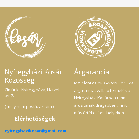
Nyíregyházi Kosár
Árgarancia
Közösség
Mit jelent az ÁR-GARANCIA? – Az
Címünk: Nyíregyháza, Hatzel
árgaranciát vállaló termelők a
tér 7.
Nyíregyházi Kosárban nem
árusítanak drágábban, mint
( mely nem postázási cím )
más értékesítési helyeken.
Elérhetőségek
nyiregyhazikosar@gmail.com