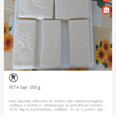
FETA Sajt -250 g
Feta sajtunkat elkészítés és érlelés után vákumcsomagolva
szállítjuk. A termék íz-, adalékanyag- és tartósítószer mentes.
20-30 dkg-os kiszerelésben szállítjuk. Az ár a pontos súly
függvényében változik. Összetevők: hőkezelt nyers tehéntej,