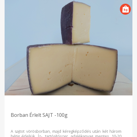
Borban Érlelt SAJT -100g
A sajtot vörösborban, majd kéregképződés után két három
hétig érleljük. Íz-, tartósítószer, adalékanyag mentes, 10-20