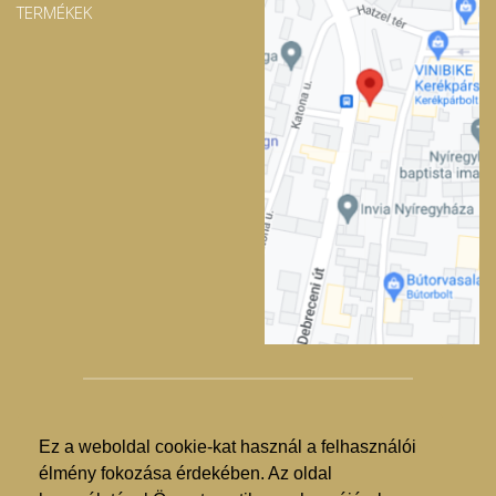
TERMÉKEK
Ez a weboldal cookie-kat használ a felhasználói
© Nyíregyházi Kosár Közösség 2019.
élmény fokozása érdekében. Az oldal