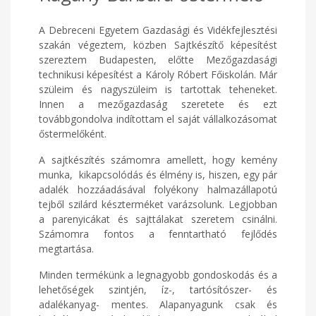
A Debreceni Egyetem Gazdasági és Vidékfejlesztési
szakán végeztem, közben Sajtkészítő képesítést
szereztem Budapesten, előtte Mezőgazdasági
technikusi képesítést a Károly Róbert Főiskolán. Már
szüleim és nagyszüleim is tartottak teheneket.
Innen a mezőgazdaság szeretete és ezt
továbbgondolva indítottam el saját vállalkozásomat
őstermelőként.
A sajtkészítés számomra amellett, hogy kemény
munka, kikapcsolódás és élmény is, hiszen, egy pár
adalék hozzáadásával folyékony halmazállapotú
tejből szilárd készterméket varázsolunk. Legjobban
a parenyicákat és sajttálakat szeretem csinálni.
Számomra fontos a fenntartható fejlődés
megtartása.
Minden termékünk a legnagyobb gondoskodás és a
lehetőségek szintjén, íz-, tartósítószer- és
adalékanyag- mentes. Alapanyagunk csak és