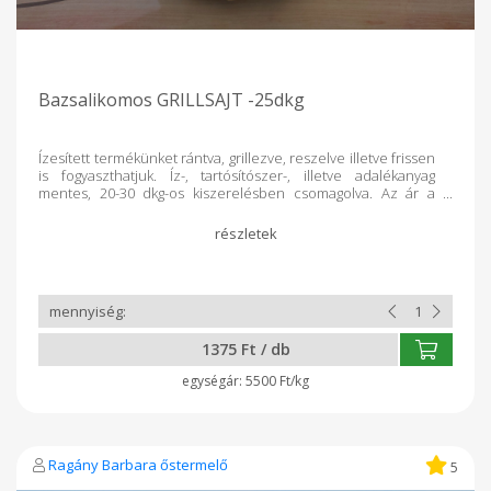
Bazsalikomos GRILLSAJT -25dkg
Ízesített termékünket rántva, grillezve, reszelve illetve frissen
is fogyaszthatjuk. Íz-, tartósítószer-, illetve adalékanyag
mentes, 20-30 dkg-os kiszerelésben csomagolva. Az ár a
pontos súly függvényében változik. Öszetevők: hőkezelt,
nyers tehéntej, só, ecet, bazsalikom
1375 Ft / db
5500 Ft/kg
Ragány Barbara őstermelő
5