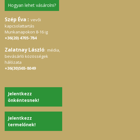
Hogyan lehet vásárolni?
Szép Éva :
vevői
kapcsolattartás
Munkanapokon 8-16 ig
+36(20) 4705-784
Zalatnay László
: média,
bevásárló közösségek
hálózata
+36(30)565-8049
Jelentkezz
önkéntesnek!
Jelentkezz
termelőnek!