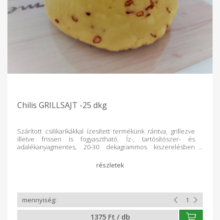
Chilis GRILLSAJT -25 dkg
Szárított csilikarikákkal ízesített termékünk rántva, grillezve
illetve frissen is fogyasztható. Íz-, tartósítószer- és
adalékanyagmentes, 20-30 dekagrammos kiszerelésben
csomagolva, az ár a pontos súly függvényében változik.
Összetevők: hőkezelt, nyers tehéntej, ecet, só, szárított
csilikarikák
1375 Ft / db