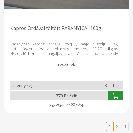
Kapros Ordával töltött PARANYICA -100g
Paranyicát kapros ordával töltjük, majd füstöljük. Íz-,
tartósítószer- és adalékanyag mentes, 10-20 dkg-os
kiszerelésben csomagoljuk, az ár a pontos súly
függvényében változik. Összetevők: hőkezelt, nyers
tehéntej, kúltúra, só, orda, kapor, folyékony füst
770 Ft / db
7700 Ft/kg
1
2
3