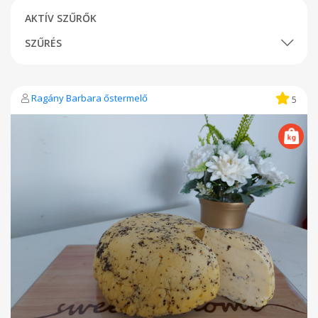
AKTÍV SZŰRŐK
SZŰRÉS
Ragány Barbara őstermelő
5