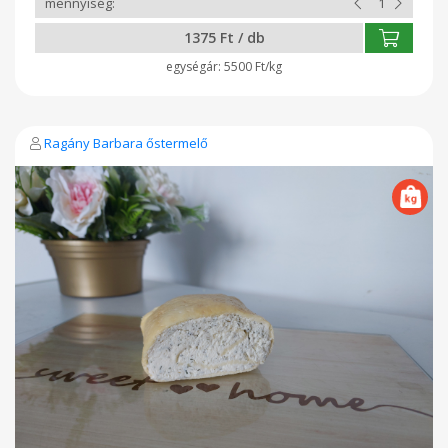
1375 Ft / db
5500 Ft/kg
Ragány Barbara őstermelő