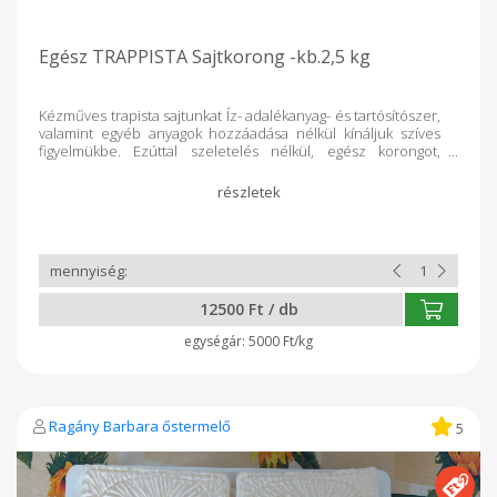
Egész TRAPPISTA Sajtkorong -kb.2,5 kg
Kézműves trapista sajtunkat Íz- adalékanyag- és tartósítószer,
valamint egyéb anyagok hozzáadása nélkül kínáljuk szíves
figyelmükbe. Ezúttal szeletelés nélkül, egész korongot,
melynek súlya: 2,5-3 kg Az ár a pontos súly függvényében
változik! Összetevők: hőkezelt nyers tehéntej, kultúra, oltó só
12500 Ft / db
5000 Ft/kg
Ragány Barbara őstermelő
5