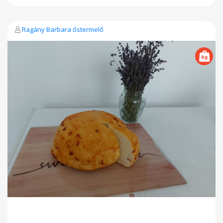
Ragány Barbara őstermelő