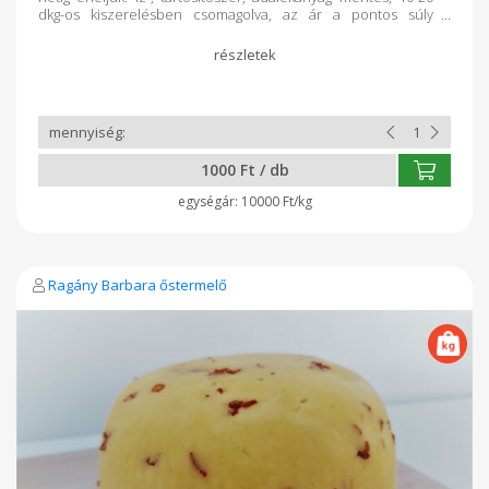
dkg-os kiszerelésben csomagolva, az ár a pontos súly
függvényében változik. Összetevők: hőkezelt, nyers tehéntej,
kúltúra, oltó, só, vörösbor
1000 Ft / db
10000 Ft/kg
Ragány Barbara őstermelő