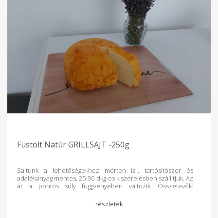
Füstölt Natúr GRILLSAJT -250g
Sajtunk a lehetőségekhez mérten íz-, tartósítószer és
adalékanyag mentes, 25-30 dkg-os kiszerelésben szállítjuk. Az
ár a pontos súly függvényében változik. Összetevők:
hőkezelt, nyers tehéntej, só, ecet, füst