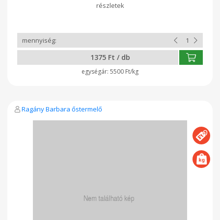
kultúra, oltó, só
1375 Ft / db
5500 Ft/kg
Ragány Barbara őstermelő