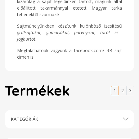
kizárólag a saját legelőinken tartott, magunk által
előállított takarmánnyal etetett Magyar tarka
tehenektől származik.
Sajtműhelyünkben készítünk különböző ízesítésű
grillsajtokat, gomolyákat, parenyicát, túrót és
joghurtot
.
Megtalálhatóak vagyunk a facebook.com/ RB sajt
címen is!
Termékek
1
2
3
KATEGÓRIÁK