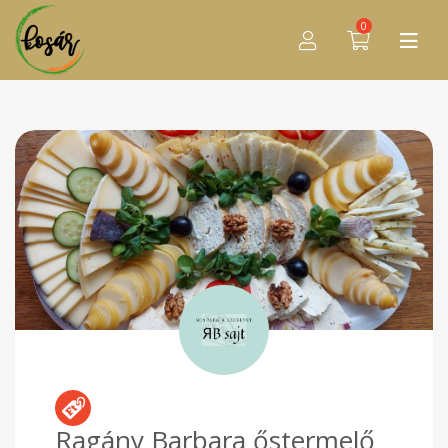
0
Ragány Barbara őstermelő