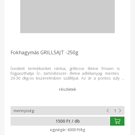
Fokhagymás GRILLSAJT -250g
Ízesített termékünket rántva, grillezve illetve frissen is
fogyaszthatja. Íz-, tartósítószer- illetve adlékanyag- mentes.
20-30 dkg-os kiszerelésben szállítjuk. Az ár a pontos súly
függvényében változik. Összetevők: hőkezelt tehéntej, só,
ecet, fokhagyma
1500 Ft / db
6000 Ft/kg