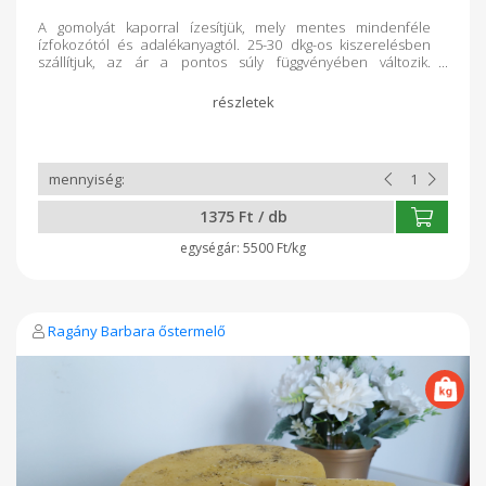
A gomolyát kaporral ízesítjük, mely mentes mindenféle
ízfokozótól és adalékanyagtól. 25-30 dkg-os kiszerelésben
szállítjuk, az ár a pontos súly függvényében változik.
Összetevők: hőkezelt nyers tehéntej, kultúra, oltó, só, kapor
1375 Ft / db
5500 Ft/kg
Ragány Barbara őstermelő