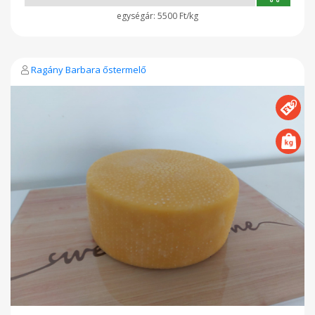
5500 Ft/kg
Ragány Barbara őstermelő