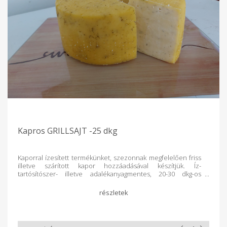
Kapros GRILLSAJT -25 dkg
Kaporral ízesített termékünket, szezonnak megfelelően friss
illetve szárított kapor hozzáadásával készítjük. Íz-
tartósítószer- illetve adalékanyagmentes, 20-30 dkg-os
kiszerelésben csomagolva. Az ár a pontos súly függvényében
változik. Összetevők: hőkezelt, nyers tehéntej, só, ecet,
kapor