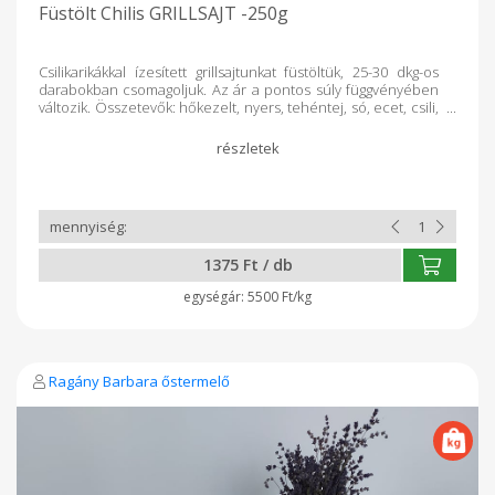
Füstölt Chilis GRILLSAJT -250g
Csilikarikákkal ízesített grillsajtunkat füstöltük, 25-30 dkg-os
darabokban csomagoljuk. Az ár a pontos súly függvényében
változik. Összetevők: hőkezelt, nyers, tehéntej, só, ecet, csili,
füst
1375 Ft / db
5500 Ft/kg
Ragány Barbara őstermelő