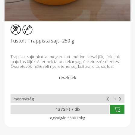
Füstölt Trappista sajt -250 g
Trapista sajtunkat a megszokott módon készítjük, érleljük
majd füstöljük. A termék íz- adalékanyag- és színezék mentes.
Összetevők: hőkezelt nyers tehéntej, kultúra, oltó, só, füst
1375 Ft / db
5500 Ft/kg