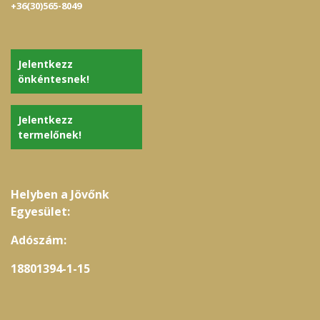
+36(30)565-8049
Jelentkezz
önkéntesnek!
Jelentkezz
termelőnek!
Helyben a Jövőnk
Egyesület:
Adószám:
18801394-1-15