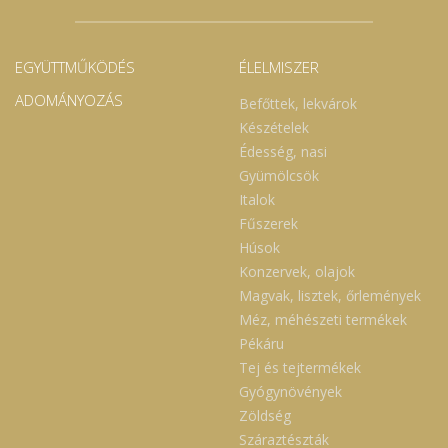
EGYÜTTMŰKÖDÉS
ÉLELMISZER
ADOMÁNYOZÁS
Befőttek, lekvárok
Készételek
Édesség, nasi
Gyümölcsök
Italok
Fűszerek
Húsok
Konzervek, olajok
Magvak, lisztek, őrlemények
Méz, méhészeti termékek
Pékáru
Tej és tejtermékek
Gyógynövények
Zöldség
Száraztészták