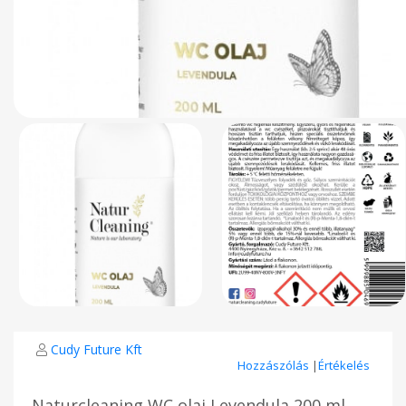
Cudy Future Kft
Hozzászólás
|
Értékelés
Naturcleaning WC olaj Levendula 200 ml