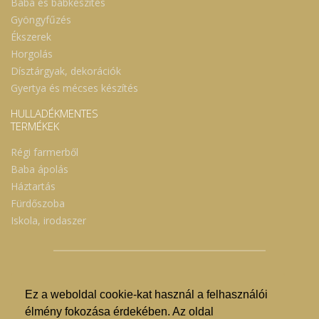
Baba és bábkészítés
Gyöngyfűzés
Ékszerek
Horgolás
Dísztárgyak, dekorációk
Gyertya és mécses készítés
HULLADÉKMENTES
TERMÉKEK
Régi farmerből
Baba ápolás
Háztartás
Fürdőszoba
Iskola, irodaszer
Ez a weboldal cookie-kat használ a felhasználói
© Nyíregyházi Kosár Közösség 2019.
élmény fokozása érdekében. Az oldal