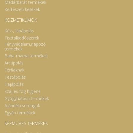
Madárbarát termékek
Kertészeti kellékek
KOZMETIKUMOK
Kéz-, lábápolás
Tisztálkodószerek
Fényvédelem,napozó
termékek
Baba-mama termékek
Arcápolás
Férfiaknak
Testápolás
Hajápolás
Száj és fog higiéne
Gyógyhatású termékek
Ajándékcsomagok
Egyéb termékek
KÉZMŰVES TERMÉKEK