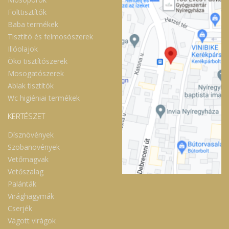
Folttisztítók
Baba termékek
Tisztító és felmosószerek
Illóolajok
Öko tisztítószerek
Mosogatószerek
Ablak tisztítók
Wc higiéniai termékek
KERTÉSZET
Dísznövények
Szobanövények
Vetőmagvak
Vetőszalag
Palánták
Virághagymák
Cserjék
Vágott virágok