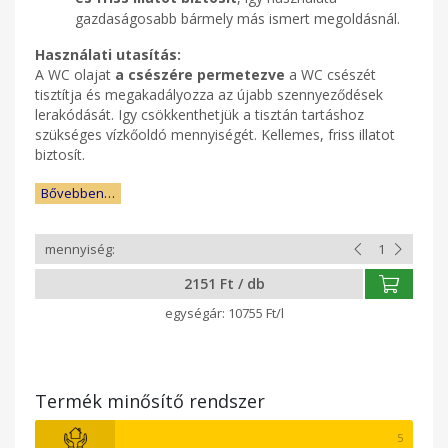
gazdaságosabb bármely más ismert megoldásnál.
Használati utasítás:
A WC olajat
a csészére permetezve
a WC csészét
tisztítja és megakadályozza az újabb szennyeződések
lerakódását. Igy csökkenthetjük a tisztán tartáshoz
szükséges vízkőoldó mennyiségét. Kellemes, friss illatot
biztosít.
Bővebben…
2151 Ft / db
10755 Ft/l
Termék minősítő rendszer
5