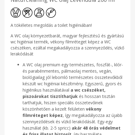
A tökéletes megoldás a toilet higiéniában!
A WC olaj környezetbarát, magyar fejlesztésű és gyártású
wc higiéniai termék, vékony filmréteget képez a WC
csészéken, ezáltal megakadályozza a szennyeződés, vízkő
lerakódását
A WC olaj premium egy természetes, foszfát-, klór-
és parabénmentes, pálmaolaj mentes, vegán,
biológiailag jól lebomló természetes összetevőkből
készült wc higiéniai készítmény. Egyszerű, gyors és
higiénikus használatával
a wc csészéket,
piszoárokat tisztíthatjuk
és hosszan tisztán
tarthatjuk, hiszen speciális összetevőinek
köszönhetően a kezelt felületen
vékony
filmréteget képez
, így megakadályozza az újabb
szennyeződések és vízkő lerakódását. Egy-egy
használat (kb. 2-5 spricc)
akár 48 órás védelmet
és friss illatot biztosít
, így használata