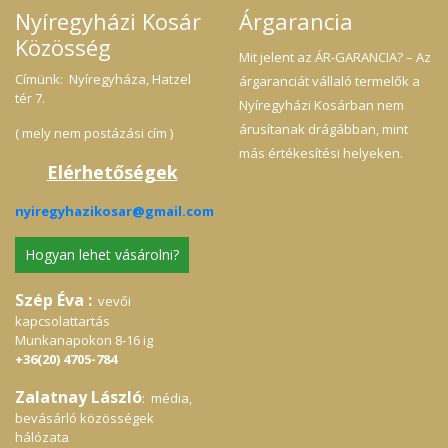
át felmosásra, bútortisztításra: 5 liter
Nyíregyházi Kosár
Árgarancia
vízhez adjunk 2-3 csepp mosogató
Közösség
koncentrátumot szőnyegtisztításra:
Mit jelent az ÁR-GARANCIA? – Az
készítsünk a mosogatószerből jól habzó
oldatot, majd a habbal jól dörzsöljük át a
Címünk: Nyíregyháza, Hatzel
árgaranciát vállaló termelők a
tisztítandó felületet.
tér 7.
Nyíregyházi Kosárban nem
árusítanak drágábban, mint
( mely nem postázási cím )
más értékesítési helyeken.
Elérhetőségek
nyiregyhazikosar@gmail.com
Hogyan lehet vásárolni?
Szép Éva :
vevői
kapcsolattartás
Munkanapokon 8-16 ig
+36(20) 4705-784
Zalatnay László
: média,
bevásárló közösségek
hálózata