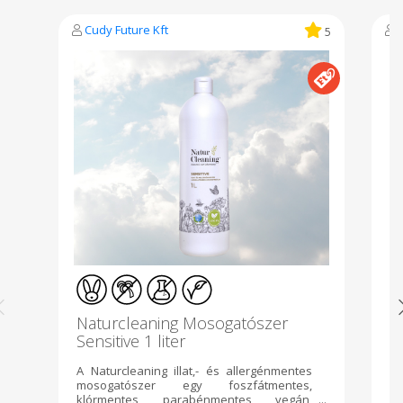
Cudy Future Kft
5
Naturcleaning Mosogatószer
1
Sensitive 1 liter
R
A Naturcleaning illat,- és allergénmentes
Ez
mosogatószer egy foszfátmentes,
re
klórmentes, parabénmentes, vegán,
ke