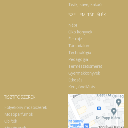
Teák, kávé, kakaó
SZELLEMI TÁPLÁLÉK
Népi
Öko könyvek
Életrajz
Társadalom
Technológia
Pedagógia
Természetismeret
Gyermekkönyvek
Étkezés
Kert, önellátás
TISZTÍTÓSZEREK
Folyékony mosószerek
Mosóparfümök
Öblítők
Mosóporok