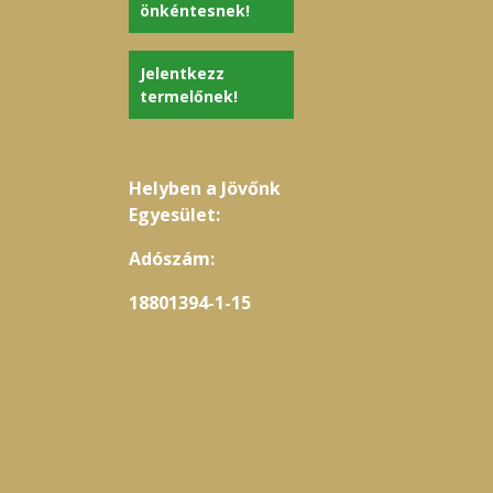
önkéntesnek!
Jelentkezz
termelőnek!
Helyben a Jövőnk
Egyesület:
Adószám:
18801394-1-15