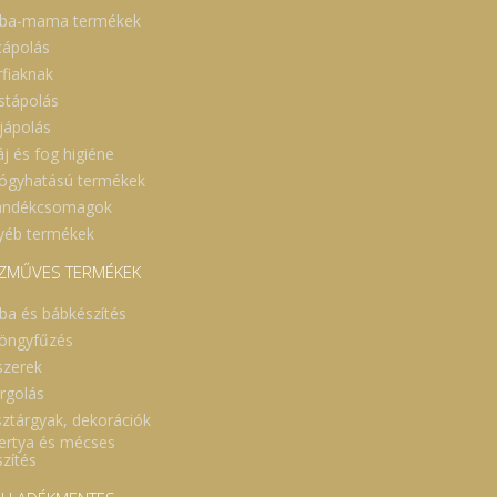
ba-mama termékek
cápolás
rfiaknak
stápolás
jápolás
áj és fog higiéne
ógyhatású termékek
ándékcsomagok
yéb termékek
ZMŰVES TERMÉKEK
ba és bábkészítés
öngyfűzés
szerek
rgolás
sztárgyak, dekorációk
ertya és mécses
szítés