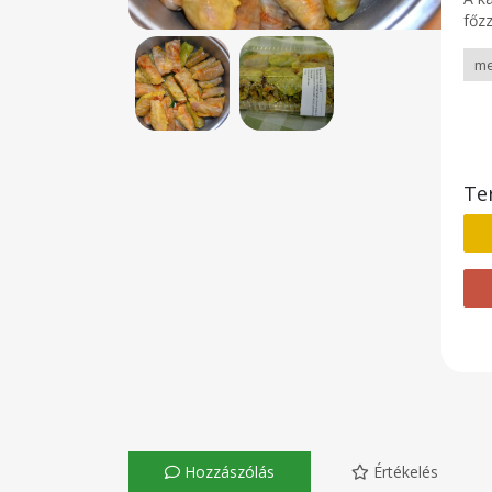
főz
Te
Hozzászólás
Értékelés