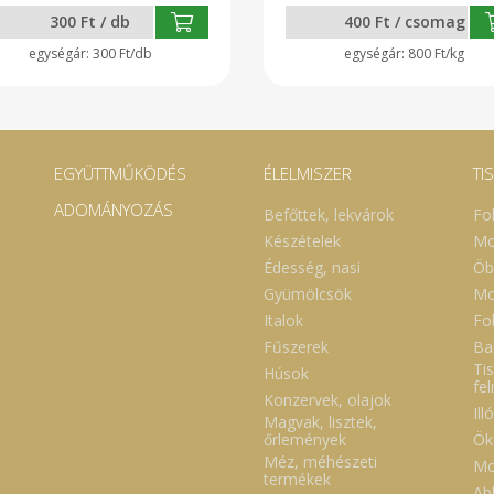
300 Ft / db
400 Ft / csomag
300 Ft/db
800 Ft/kg
EGYÜTTMŰKÖDÉS
ÉLELMISZER
TI
ADOMÁNYOZÁS
Befőttek, lekvárok
Fo
Készételek
Mo
Édesség, nasi
Öb
Gyümölcsök
Mo
Italok
Fol
Fűszerek
Ba
Tis
Húsok
fe
Konzervek, olajok
Ill
Magvak, lisztek,
Ök
őrlemények
Méz, méhészeti
Mo
termékek
Abl