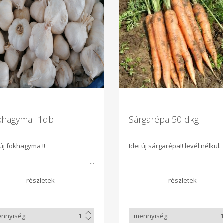
khagyma -1db
Sárgarépa 50 dkg
 új fokhagyma !!
Idei új sárgarépa!! levél nélkül