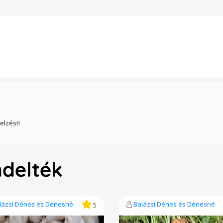
elzést!
ndelték
lázsi Dénes és Dénesné
Balázsi Dénes és Dénesné
5