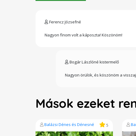
Ferencz Józsefné
Nagyon finom volt a káposzta! Köszönöm!
Bogár Lászlóné kistermelő
Nagyon örülök, és köszönöm a visszaj
Mások ezeket re
Balázsi Dénes és Dénesné
Ba
5