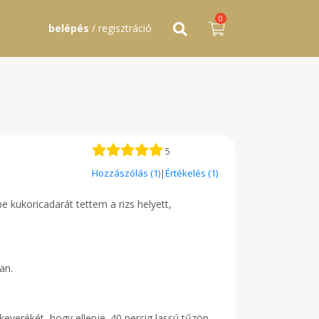
0
belépés
/ regisztráció
5
Hozzászólás (1)
|
Értékelés (1)
be kukoricadarát tettem a rizs helyett,
an.
everékét, hogy ellepje. 40 percig lassú tűzön