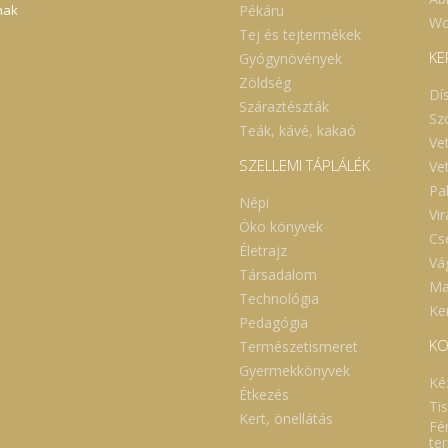
Pékáru
nak
Wc
Tej és tejtermékek
KE
Gyógynövények
Zöldség
Dí
Száraztészták
Sz
Teák, kávé, kakaó
Ve
SZELLEMI TÁPLÁLÉK
Ve
Pa
Népi
Vi
Öko könyvek
Cs
Életrajz
Vá
Társadalom
Ma
Technológia
Ker
Pedagógia
KO
Természetismeret
Gyermekkönyvek
Ké
Étkezés
Ti
Kert, önellátás
Fé
te