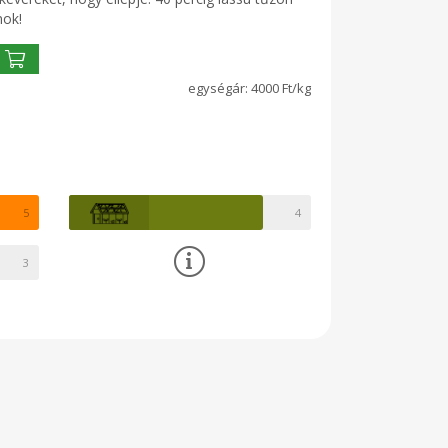
nok!
4000 Ft/kg
5
4
3