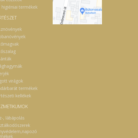
 higiéniai termékek
RTÉSZET
sznövények
obanövények
tőmagvak
tőszalag
lánták
rághagymák
erjék
gott virágok
dárbarát termékek
tészeti kellékek
ZMETIKUMOK
z-, lábápolás
sztálkodószerek
nyvédelem,napozó
rmékek