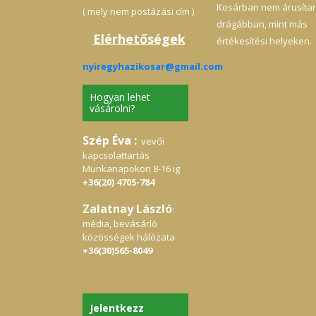
Kosárban nem árusíta
( mely nem postázási cím )
drágábban, mint más
Elérhetőségek
értékesítési helyeken.
nyiregyhazikosar@gmail.com
Hogyan lehet
vásárolni?
Szép Éva :
vevői
kapcsolattartás
Munkanapokon 8-16 ig
+36(20) 4705-784
Zalatnay László
:
média, bevásárló
közösségek hálózata
+36(30)565-8049
Jelentkezz