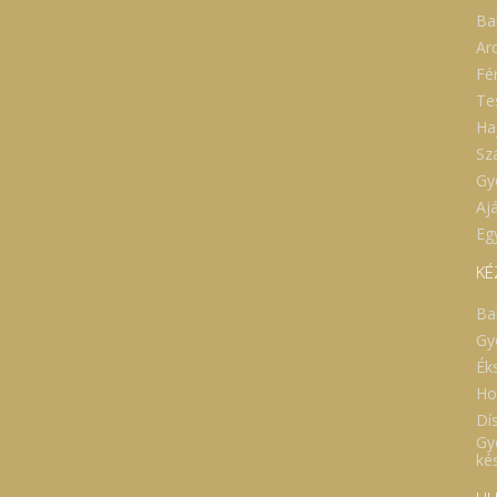
Ba
Ar
Fé
Te
Ha
Sz
Gy
Aj
Eg
KÉ
Ba
Gy
Ék
Ho
Dí
Gy
ké