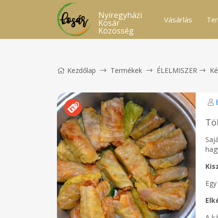
Nyíregyházi
Vásárlás
Ter
Kosár
Közösség
Kezdőlap
Termékek
ÉLELMISZER
Ké
Tö
Sajá
hag
Kis
Egy
Elk
A k