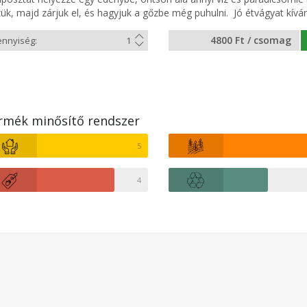
zük, majd zárjuk el, és hagyjuk a gőzbe még puhulni. Jó étvágyat kívá
4800 Ft / csomag
rmék minősítő rendszer
5
4