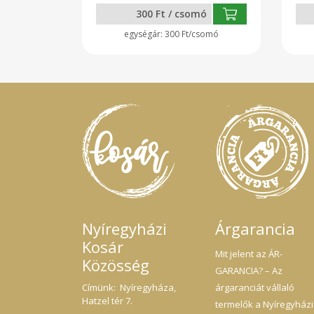
300 Ft / csomó
300 Ft/csomó
Nyíregyházi
Árgarancia
Kosár
Mit jelent az ÁR-
Közösség
GARANCIA? – Az
Címünk: Nyíregyháza,
árgaranciát vállaló
Hatzel tér 7.
termelők a Nyíregyházi