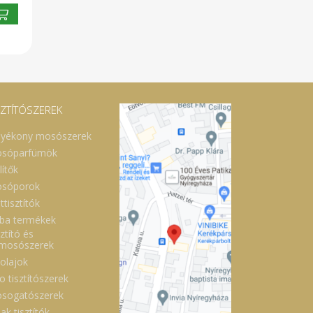
SZTÍTÓSZEREK
lyékony mosószerek
sóparfümök
lítők
sóporok
ttisztítók
ba termékek
ztító és
lmosószerek
óolajok
o tisztítószerek
sogatószerek
ak tisztítók