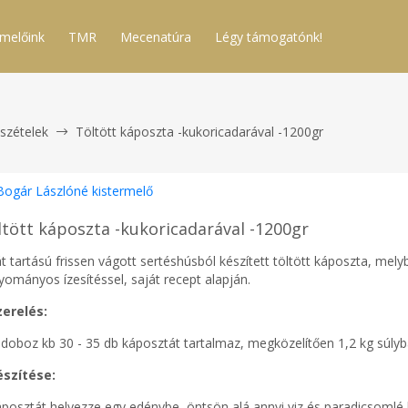
melőink
TMR
Mecenatúra
Légy támogatónk!
szételek
Töltött káposzta -kukoricadarával -1200gr
Bogár Lászlóné kistermelő
ltött káposzta -kukoricadarával -1200gr
t tartású frissen vágott sertéshúsból készített töltött káposzta, mely
yományos ízesítéssel, saját recept alapján.
zerelés:
 doboz kb 30 - 35 db káposztát tartalmaz, megközelítően 1,2 kg súlyb
észítése:
áposztát helyezze egy edénybe, öntsön alá annyi viz és paradicsomlé k