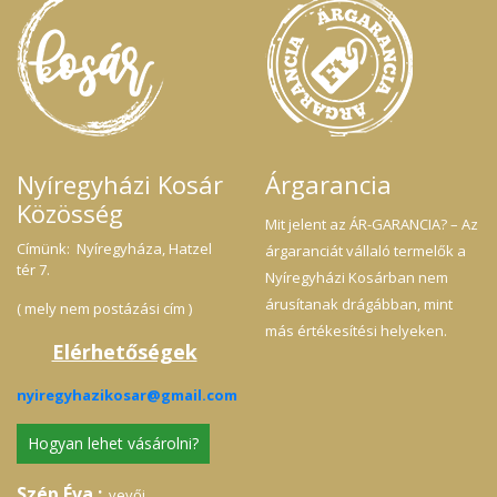
Nyíregyházi Kosár
Árgarancia
Közösség
Mit jelent az ÁR-GARANCIA? – Az
Címünk: Nyíregyháza, Hatzel
árgaranciát vállaló termelők a
tér 7.
Nyíregyházi Kosárban nem
árusítanak drágábban, mint
( mely nem postázási cím )
más értékesítési helyeken.
Elérhetőségek
nyiregyhazikosar@gmail.com
Hogyan lehet vásárolni?
Szép Éva :
vevői