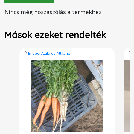
Nincs még hozzászólás a termékhez!
Mások ezeket rendelték
Enyedi Attila és Attiláné
V