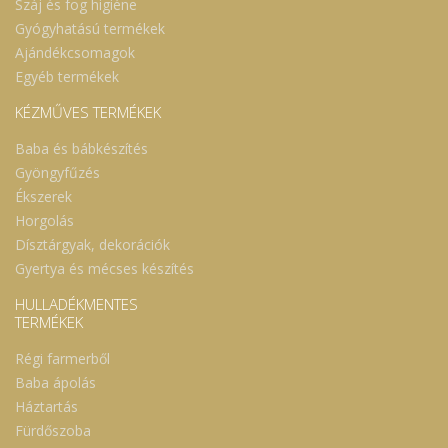
Száj és fog higiéne
Gyógyhatású termékek
Ajándékcsomagok
Egyéb termékek
KÉZMŰVES TERMÉKEK
Baba és bábkészítés
Gyöngyfűzés
Ékszerek
Horgolás
Dísztárgyak, dekorációk
Gyertya és mécses készítés
HULLADÉKMENTES
TERMÉKEK
Régi farmerből
Baba ápolás
Háztartás
Fürdőszoba