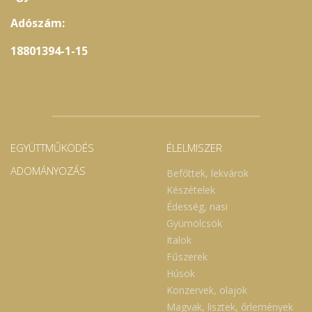
Adószám:
18801394-1-15
EGYÜTTMŰKÖDÉS
ÉLELMISZER
ADOMÁNYOZÁS
Befőttek, lekvárok
Készételek
Édesség, nasi
Gyümölcsök
Italok
Fűszerek
Húsok
Konzervek, olajok
Magvak, lisztek, őrlemények