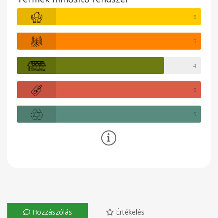
5
5
4
5
5
Hozzászólás
Értékelés