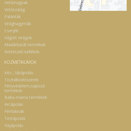
Vetőmagvak
Vetőszalag
Palánták
Virághagymák
Cserjék
Vágott virágok
Madárbarát termékek
Kertészeti kellékek
KOZMETIKUMOK
Kéz-, lábápolás
Tisztálkodószerek
Fényvédelem,napozó
termékek
Baba-mama termékek
Arcápolás
Férfiaknak
Testápolás
Hajápolás