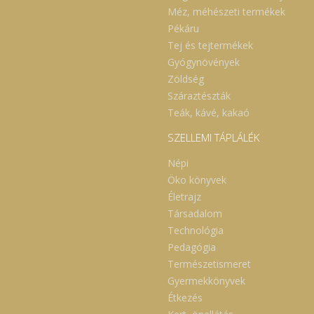
Méz, méhészeti termékek
Pékáru
Tej és tejtermékek
Gyógynövények
Zöldség
Száraztészták
Teák, kávé, kakaó
SZELLEMI TÁPLÁLÉK
Népi
Öko könyvek
Életrajz
Társadalom
Technológia
Pedagógia
Természetismeret
Gyermekkönyvek
Étkezés