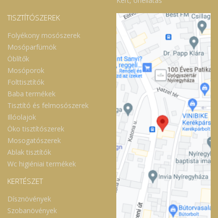
Kert, önellátás
TISZTÍTÓSZEREK
Folyékony mosószerek
Mosóparfümök
Öblítők
Mosóporok
Folttisztítók
Baba termékek
Tisztító és felmosószerek
Illóolajok
Öko tisztítószerek
Mosogatószerek
Ablak tisztítók
Wc higiéniai termékek
KERTÉSZET
Dísznövények
Szobanövények