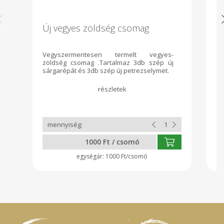
Új vegyes zöldség csomag
B
Vegyszermentesen termelt vegyes-
Fi
zöldség csomag .Tartalmaz 3db szép új
ó
sárgarépát és 3db szép új petrezselymet.
mó
bi
Zs
Át
en
te
cu
a
K
1000 Ft / csomó
Ba
Hu
1000 Ft/csomó