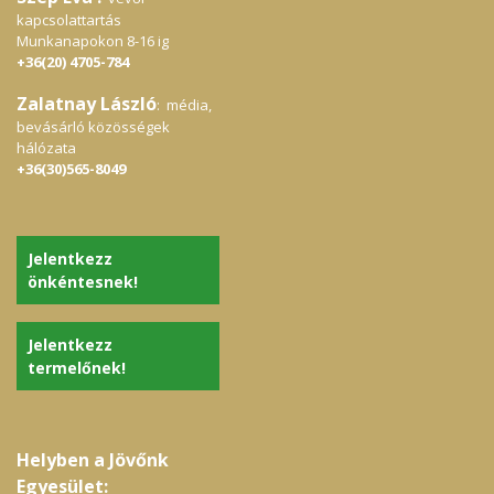
kapcsolattartás
Munkanapokon 8-16 ig
+36(20) 4705-784
Zalatnay László
: média,
bevásárló közösségek
hálózata
+36(30)565-8049
Jelentkezz
önkéntesnek!
Jelentkezz
termelőnek!
Helyben a Jövőnk
Egyesület: