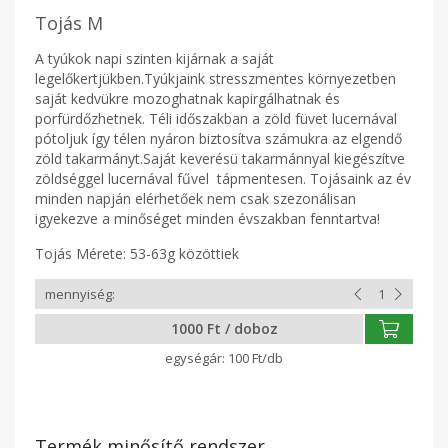
Tojás M
A tyúkok napi szinten kijárnak a saját
legelőkertjükben.Tyúkjaink stresszmentes környezetben
saját kedvükre mozoghatnak kapirgálhatnak és
porfürdőzhetnek. Téli időszakban a zöld füvet lucernával
pótoljuk így télen nyáron biztosítva számukra az elgendő
zöld takarmányt.Saját keverésü takarmánnyal kiegészítve
zöldséggel lucernával fűvel tápmentesen. Tojásaink az év
minden napján elérhetőek nem csak szezonálisan
igyekezve a minőséget minden évszakban fenntartva!
Tojás Mérete: 53-63g közöttiek
1000 Ft / doboz
100 Ft/db
Termék minősítő rendszer