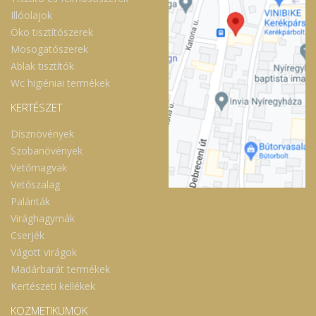
Illóolajok
Öko tisztítószerek
Mosogatószerek
Ablak tisztítók
Wc higiéniai termékek
KERTÉSZET
Dísznövények
Szobanövények
Vetőmagvak
Vetőszalag
Palánták
Virághagymák
Cserjék
Vágott virágok
Madárbarát termékek
Kertészeti kellékek
KOZMETIKUMOK