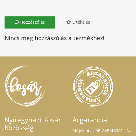
Hozzászólás
Értékelés
Nincs még hozzászólás a termékhez!
Nyíregyházi Kosár
Árgarancia
Közösség
Mit jelent az ÁR-GARANCIA? – Az