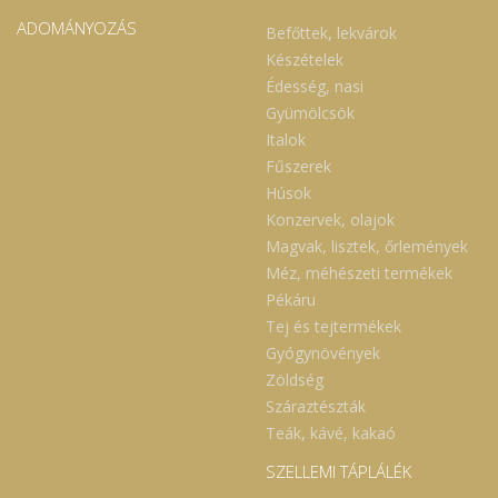
ADOMÁNYOZÁS
Befőttek, lekvárok
Készételek
Édesség, nasi
Gyümölcsök
Italok
Fűszerek
Húsok
Konzervek, olajok
Magvak, lisztek, őrlemények
Méz, méhészeti termékek
Pékáru
Tej és tejtermékek
Gyógynövények
Zöldség
Száraztészták
Teák, kávé, kakaó
SZELLEMI TÁPLÁLÉK