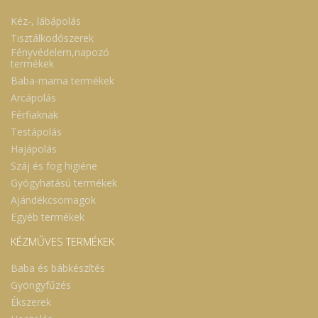
Kéz-, lábápolás
Tisztálkodószerek
Fényvédelem,napozó
termékek
Baba-mama termékek
Arcápolás
Férfiaknak
Testápolás
Hajápolás
Száj és fog higiéne
Gyógyhatású termékek
Ajándékcsomagok
Egyéb termékek
KÉZMŰVES TERMÉKEK
Baba és bábkészítés
Gyöngyfűzés
Ékszerek