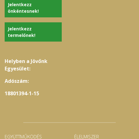
Jelentkezz
önkéntesnek!
Jelentkezz
termelőnek!
Helyben a Jövőnk
Egyesület:
Adószám:
18801394-1-15
EGYÜTTMŰKÖDÉS
ÉLELMISZER