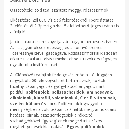
Összetétele: zöld tea, szárított meggy, rózsaszirmok
Elkészítése: 2dl 80C víz első felöntéseknél 1perc áztatás
3.felöntéstől 2-3percig ázhat 5x felönthető. Jeges teának is
ajánljuk!
Japán sakura-cseresznye igazán nagyon nemesnek ismert.
Az illat gyümölcsös édesség, és a könnyű krémes íz
cseresznye ízével gazdagítva. Rózsaszirmokkal kiadósan
díszített tea illata elvisz minket ebbe a távoli országba,és
egy álomba invitál minket.
A különböző teafajták feldolgozási módjaiktól függően
nagyjából 500 féle vegyületet tartalmaznak, köztük
tucatnyi tápanyagot és gyógyhatású anyagot, mint
például
polifenolok, poliszacharidok, aminosavak,
alkaloidok, klorofill, valaminok A, C es B-vitaminok,
szelén, kálium és cink.
Polifenolok legnagyobb
mennyiségben a zöld teában találhatók meg, antioxidáns
hatással bírnak, azaz semlegesítik a rákkeltő
szabadgyököket, így segítenek megelőzni a rákos
megbetegedések kialakulását.
Egyes polifenolok