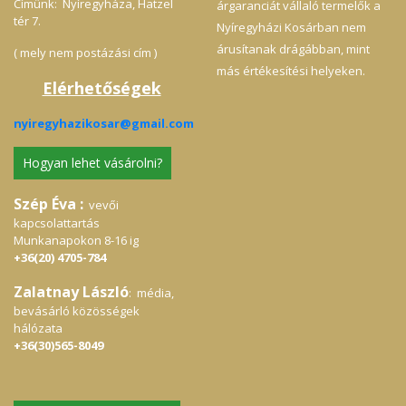
Címünk: Nyíregyháza, Hatzel
árgaranciát vállaló termelők a
tér 7.
Nyíregyházi Kosárban nem
árusítanak drágábban, mint
( mely nem postázási cím )
más értékesítési helyeken.
Elérhetőségek
nyiregyhazikosar@gmail.com
Hogyan lehet vásárolni?
Szép Éva :
vevői
kapcsolattartás
Munkanapokon 8-16 ig
+36(20) 4705-784
Zalatnay László
: média,
bevásárló közösségek
hálózata
+36(30)565-8049