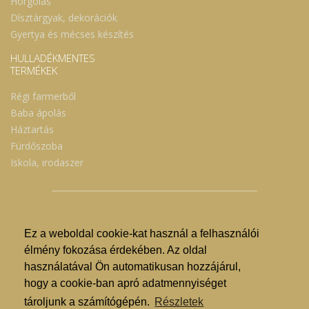
Horgolás
Dísztárgyak, dekorációk
Gyertya és mécses készítés
HULLADÉKMENTES
TERMÉKEK
Régi farmerből
Baba ápolás
Háztartás
Fürdőszoba
Iskola, irodaszer
Ez a weboldal cookie-kat használ a felhasználói
© Nyíregyházi Kosár Közösség 2019.
élmény fokozása érdekében. Az oldal
használatával Ön automatikusan hozzájárul,
Hogyan lehet vásárolni?
hogy a cookie-ban apró adatmennyiséget
GDPR
tároljunk a számítógépén.
Részletek