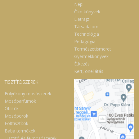
Népi
Öko könyvek
Életrajz
Társadalom
Technológia
Pedagógia
Természetismeret
Gyermekkönyvek
Étkezés
Kert, önellátás
TISZTÍTÓSZEREK
Folyékony mosószerek
Mosóparfümök
Öblítők
Mosóporok
Folttisztítók
Baba termékek
Tisztító és felmosószerek