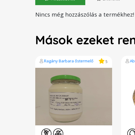
Nincs még hozzászólás a termékhez!
Mások ezeket re
Ragány Barbara őstermelő
Ab
5