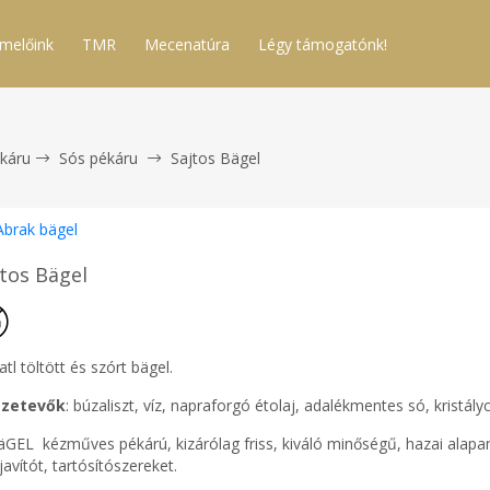
melőink
TMR
Mecenatúra
Légy támogatónk!
káru
Sós pékáru
Sajtos Bägel
Abrak bägel
jtos Bägel
atl töltött és szórt bägel.
zetevők
: búzaliszt, víz, napraforgó étolaj, adalékmentes só, kristály
äGEL kézműves pékárú, kizárólag friss, kiváló minőségű, hazai alap
tjavítót, tartósítószereket.