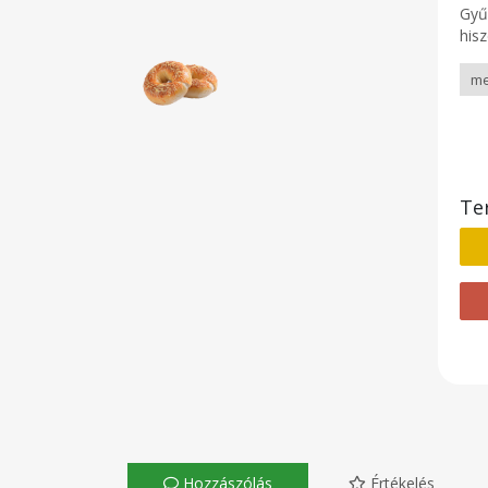
Gyű
hisz
Te
Hozzászólás
Értékelés