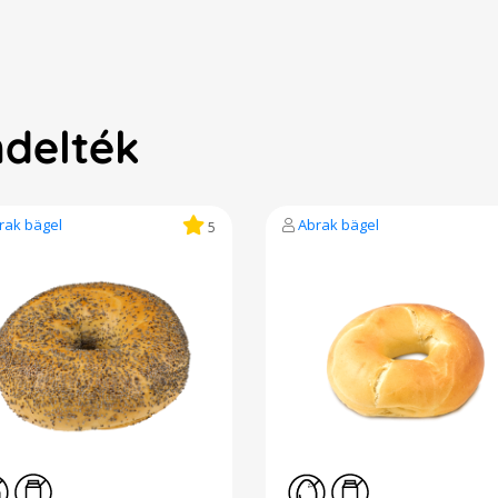
ndelték
rak bägel
Abrak bägel
5