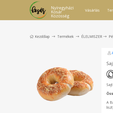
Nyíregyházi
Vásárlás
Ter
Kosár
Közösség
Kezdőlap
Termékek
ÉLELMISZER
Pé
Sa
Sajt
Öss
A B
lisz