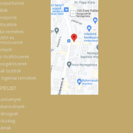
sóparfümök
lítők
sóporok
ttisztítók
ba termékek
ztító és
lmosószerek
óolajok
o tisztítószerek
sogatószerek
ak tisztítók
 higiéniai termékek
RTÉSZET
sznövények
obanövények
tőmagvak
tőszalag
lánták