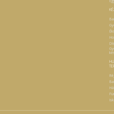
Eg
KÉ
Ba
Gy
Ék
Ho
Dí
Gy
ké
HU
TE
Ré
Ba
Há
Fü
Isk