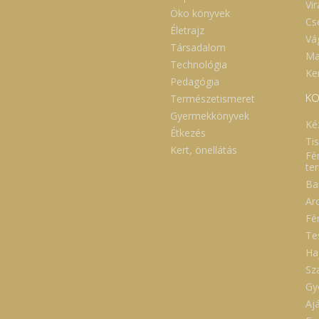
Vi
Öko könyvek
Cs
Életrajz
Vá
Társadalom
Ma
Technológia
Ker
Pedagógia
KO
Természetismeret
Gyermekkönyvek
Ké
Étkezés
Ti
Kert, önellátás
Fé
te
Ba
Ar
Fé
Te
Ha
Sz
Gy
Aj