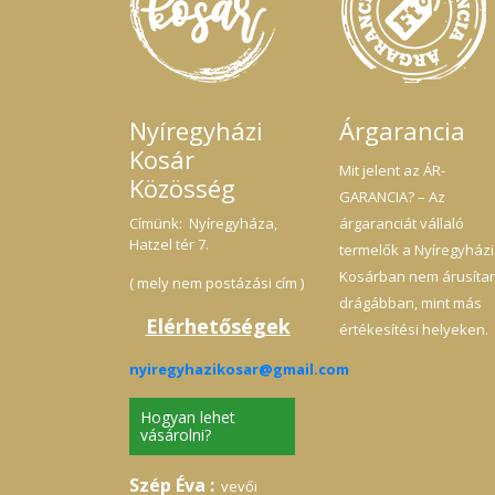
Nyíregyházi
Árgarancia
Kosár
Mit jelent az ÁR-
Közösség
GARANCIA? – Az
Címünk: Nyíregyháza,
árgaranciát vállaló
Hatzel tér 7.
termelők a Nyíregyházi
Kosárban nem árusíta
( mely nem postázási cím )
drágábban, mint más
Elérhetőségek
értékesítési helyeken.
nyiregyhazikosar@gmail.com
Hogyan lehet
vásárolni?
Szép Éva :
vevői