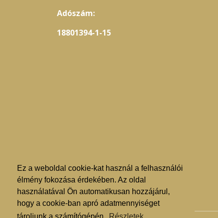
Adószám:
18801394-1-15
Ez a weboldal cookie-kat használ a felhasználói
élmény fokozása érdekében. Az oldal
használatával Ön automatikusan hozzájárul,
hogy a cookie-ban apró adatmennyiséget
tároljunk a számítógépén.
Részletek