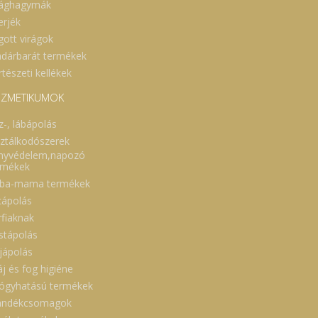
rághagymák
erjék
gott virágok
dárbarát termékek
tészeti kellékek
ZMETIKUMOK
z-, lábápolás
sztálkodószerek
nyvédelem,napozó
rmékek
ba-mama termékek
cápolás
rfiaknak
stápolás
jápolás
áj és fog higiéne
ógyhatású termékek
ándékcsomagok