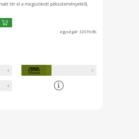
iatt tér el a megszokott péksüteményektől,
320 Ft/db
4
2
4