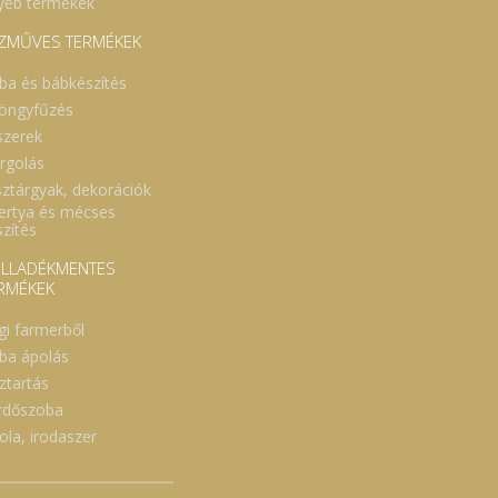
yéb termékek
ZMŰVES TERMÉKEK
ba és bábkészítés
öngyfűzés
szerek
rgolás
sztárgyak, dekorációk
ertya és mécses
szítés
LLADÉKMENTES
RMÉKEK
gi farmerből
ba ápolás
ztartás
rdőszoba
ola, irodaszer