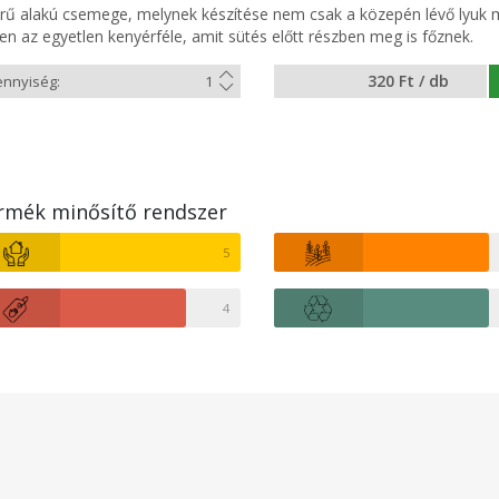
rű alakú csemege, melynek készítése nem csak a közepén lévő lyuk m
en az egyetlen kenyérféle, amit sütés előtt részben meg is főznek.
320 Ft / db
rmék minősítő rendszer
5
4