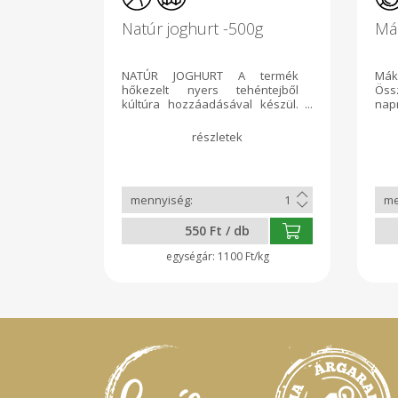
Natúr joghurt -500g
Má
NATÚR JOGHURT A termék
Mák
hőkezelt nyers tehéntejből
Öss
kúltúra hozzáadásával készül.
na
Ízfokozókat és más
adal
adalékanyagokat nem
hi
tartalmaz. 500 ml-es
kéz
kiszerelésben szállítjuk. Kérem
fri
az üvegeket hozzák vissza!
ala
Köszönöm!
ada
tar
cse
550 Ft / db
nem
mia
1100 Ft/kg
pék
egye
előt