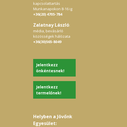
kapcsolattartás
Munkanapokon 8-16 ig
+36(20) 4705-784
Zalatnay László
:
média, bevásárló
közösségek hálózata
+36(30)565-8049
Jelentkezz
önkéntesnek!
Jelentkezz
termelőnek!
Helyben a Jövőnk
Egyesület: