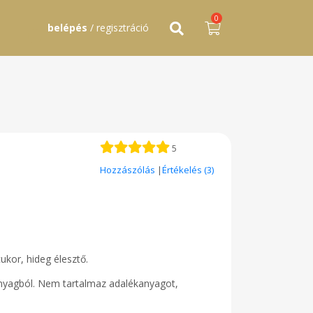
0
belépés
/ regisztráció
5
Hozzászólás
|
Értékelés (3)
cukor, hideg élesztő.
anyagból. Nem tartalmaz adalékanyagot,