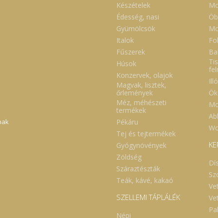
Készételek
Mo
Édesség, nasi
Öb
Gyümölcsök
Mo
Italok
Fol
Fűszerek
Ba
Tis
Húsok
fe
Konzervek, olajok
Ill
Magvak, lisztek,
Ök
őrlemények
Méz, méhészeti
Mo
termékek
Abl
Pékáru
nak
Wc
Tej és tejtermékek
KE
Gyógynövények
Zöldség
Dí
Száraztészták
Sz
Teák, kávé, kakaó
Ve
SZELLEMI TÁPLÁLÉK
Ve
Pa
Népi